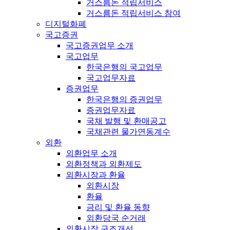
거스름돈 적립서비스
거스름돈 적립서비스 참여
디지털화폐
국고증권
국고증권업무 소개
국고업무
한국은행의 국고업무
국고업무자료
증권업무
한국은행의 증권업무
증권업무자료
국채 발행 및 환매공고
국채관련 물가연동계수
외환
외환업무 소개
외환정책과 외환제도
외환시장과 환율
외환시장
환율
금리 및 환율 동향
외환당국 순거래
외환시장 구조개선