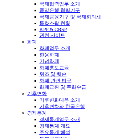
국제협력업무 소개
중앙은행 협력기구
국제금융기구 및 국제회의체
통화스왑 현황
KPP & CBSP
관련 사이트
화폐
화폐업무 소개
현용화폐
기념화폐
화폐홍보교육
위조 및 훼손
화폐 관련 법규
화폐교환 및 주화수급
기후변화
기후변화대응 소개
기후변화와 한국은행
경제통계
경제통계업무 소개
경제통계 개요
주요통계 해설