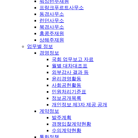
워싱턴주재원
프랑크푸르트사무소
동경사무소
런던사무소
북경사무소
홍콩주재원
상해주재원
업무별 정보
경영정보
국회 업무보고 자료
월별 대차대조표
외부감사 결과 등
윤리경영활동
사회공헌활동
민원처리기준표
정보공개목록
개인정보 제3자 제공 공개
계약정보
발주계획
경쟁입찰계약현황
수의계약현황
통화정책