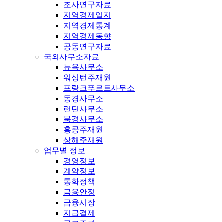
조사연구자료
지역경제일지
지역경제통계
지역경제동향
공동연구자료
국외사무소자료
뉴욕사무소
워싱턴주재원
프랑크푸르트사무소
동경사무소
런던사무소
북경사무소
홍콩주재원
상해주재원
업무별 정보
경영정보
계약정보
통화정책
금융안정
금융시장
지급결제