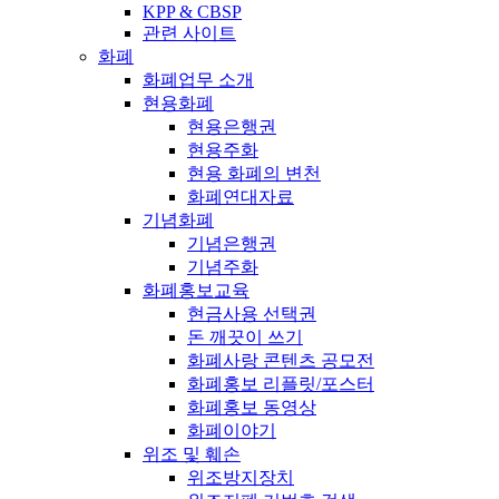
KPP & CBSP
관련 사이트
화폐
화폐업무 소개
현용화폐
현용은행권
현용주화
현용 화폐의 변천
화폐연대자료
기념화폐
기념은행권
기념주화
화폐홍보교육
현금사용 선택권
돈 깨끗이 쓰기
화폐사랑 콘텐츠 공모전
화폐홍보 리플릿/포스터
화폐홍보 동영상
화폐이야기
위조 및 훼손
위조방지장치