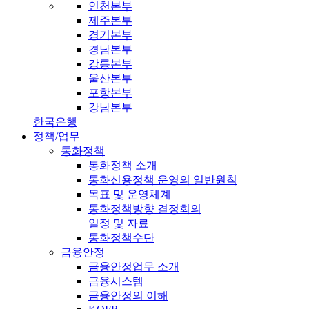
인천본부
제주본부
경기본부
경남본부
강릉본부
울산본부
포항본부
강남본부
한국은행
정책/업무
통화정책
통화정책 소개
통화신용정책 운영의 일반원칙
목표 및 운영체계
통화정책방향 결정회의
일정 및 자료
통화정책수단
금융안정
금융안정업무 소개
금융시스템
금융안정의 이해