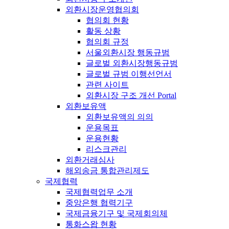
외환시장운영협의회
협의회 현황
활동 상황
협의회 규정
서울외환시장 행동규범
글로벌 외환시장행동규범
글로벌 규범 이행선언서
관련 사이트
외환시장 구조 개선 Portal
외환보유액
외환보유액의 의의
운용목표
운용현황
리스크관리
외환거래심사
해외송금 통합관리제도
국제협력
국제협력업무 소개
중앙은행 협력기구
국제금융기구 및 국제회의체
통화스왑 현황