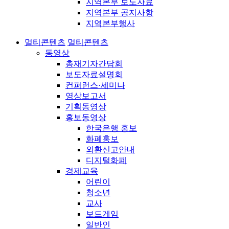
지역본부 보도자료
지역본부 공지사항
지역본부행사
멀티콘텐츠
멀티콘텐츠
동영상
총재기자간담회
보도자료설명회
컨퍼런스·세미나
영상보고서
기획동영상
홍보동영상
한국은행 홍보
화폐홍보
외환신고안내
디지털화폐
경제교육
어린이
청소년
교사
보드게임
일반인