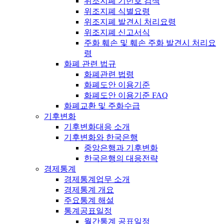
위조지폐 기번호 검색
위조지폐 식별요령
위조지폐 발견시 처리요령
위조지폐 신고서식
주화 훼손 및 훼손 주화 발견시 처리요
령
화폐 관련 법규
화폐관련 법령
화폐도안 이용기준
화폐도안 이용기준 FAQ
화폐교환 및 주화수급
기후변화
기후변화대응 소개
기후변화와 한국은행
중앙은행과 기후변화
한국은행의 대응전략
경제통계
경제통계업무 소개
경제통계 개요
주요통계 해설
통계공표일정
월간통계 공표일정