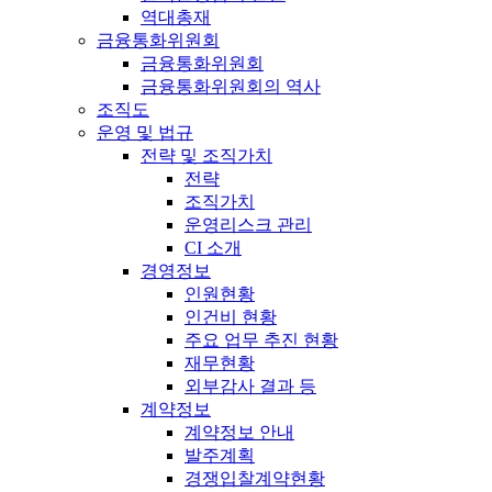
역대총재
금융통화위원회
금융통화위원회
금융통화위원회의 역사
조직도
운영 및 법규
전략 및 조직가치
전략
조직가치
운영리스크 관리
CI 소개
경영정보
인원현황
인건비 현황
주요 업무 추진 현황
재무현황
외부감사 결과 등
계약정보
계약정보 안내
발주계획
경쟁입찰계약현황