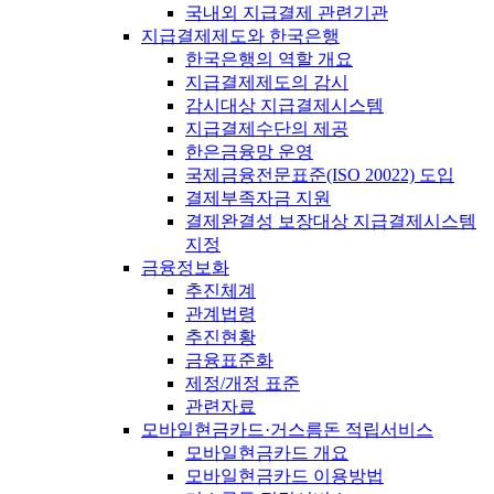
국내외 지급결제 관련기관
지급결제제도와 한국은행
한국은행의 역할 개요
지급결제제도의 감시
감시대상 지급결제시스템
지급결제수단의 제공
한은금융망 운영
국제금융전문표준(ISO 20022) 도입
결제부족자금 지원
결제완결성 보장대상 지급결제시스템
지정
금융정보화
추진체계
관계법령
추진현황
금융표준화
제정/개정 표준
관련자료
모바일현금카드·거스름돈 적립서비스
모바일현금카드 개요
모바일현금카드 이용방법