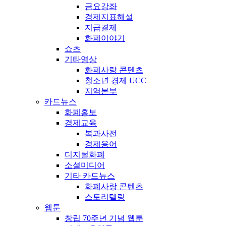
금요강좌
경제지표해설
지급결제
화폐이야기
쇼츠
기타영상
화폐사랑 콘텐츠
청소년 경제 UCC
지역본부
카드뉴스
화폐홍보
경제교육
복과사전
경제용어
디지털화폐
소셜미디어
기타 카드뉴스
화폐사랑 콘텐츠
스토리텔링
웹툰
창립 70주년 기념 웹툰