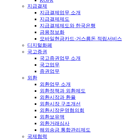
KOFR
지급결제
지급결제업무 소개
지급결제제도
지급결제제도와 한국은행
금융정보화
모바일현금카드·거스름돈 적립서비스
디지털화폐
국고증권
국고증권업무 소개
국고업무
증권업무
외환
외환업무 소개
외환정책과 외환제도
외환시장과 환율
외환시장 구조개선
외환시장운영협의회
외환보유액
외환거래심사
해외송금 통합관리제도
국제협력