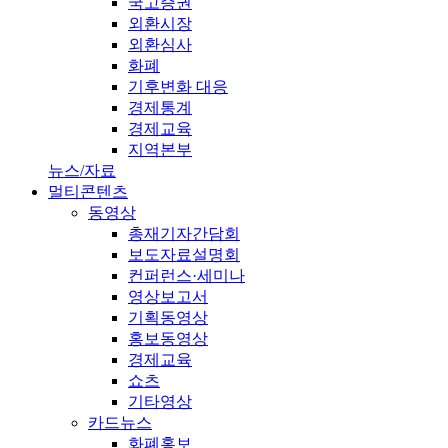
국고증권
외환시장
외환심사
화폐
기후변화 대응
경제통계
경제교육
지역본부
뉴스/자료
멀티콘텐츠
동영상
총재기자간담회
보도자료설명회
컨퍼런스·세미나
영상보고서
기획동영상
홍보동영상
경제교육
쇼츠
기타영상
카드뉴스
화폐홍보