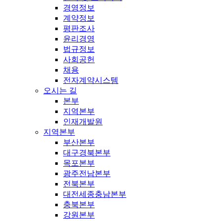
경영정보
계약정보
평판조사
윤리경영
법규정보
사회공헌
채용
전자계약시스템
오시는 길
본부
지역본부
인재개발원
지역본부
부산본부
대구경북본부
목포본부
광주전남본부
전북본부
대전세종충남본부
충북본부
강원본부