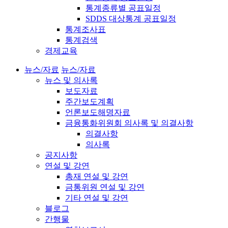
통계종류별 공표일정
SDDS 대상통계 공표일정
통계조사표
통계검색
경제교육
뉴스/자료
뉴스/자료
뉴스 및 의사록
보도자료
주간보도계획
언론보도해명자료
금융통화위원회 의사록 및 의결사항
의결사항
의사록
공지사항
연설 및 강연
총재 연설 및 강연
금통위원 연설 및 강연
기타 연설 및 강연
블로그
간행물