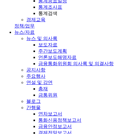
통계공표일정
통계조사표
통계검색
경제교육
정책/업무
뉴스/자료
뉴스 및 의사록
보도자료
주간보도계획
언론보도해명자료
금융통화위원회 의사록 및 의결사항
공지사항
주요행사
연설 및 강연
총재
금통위원
블로그
간행물
연차보고서
통화신용정책보고서
금융안정보고서
경제전망보고서