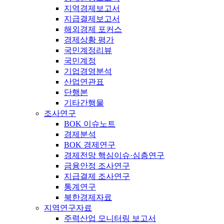
지역경제보고서
지급결제보고서
해외경제 포커스
경제상황 평가
국민계정리뷰
국민계정
기업경영분석
산업연관표
단행본
기타간행물
조사연구
BOK 이슈노트
경제분석
BOK 경제연구
경제전망 핵심이슈·심층연구
금융안정 조사연구
지급결제 조사연구
통계연구
북한경제자료
지역연구자료
주력산업 모니터링 보고서