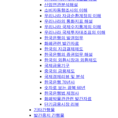
산업연관분석해설
소비자동향조사의 이해
우리나라 자금순환계정의 이해
우리나라의 통화지표 해설
우리나라 국제수지통계의 이해
우리나라 국제투자대조표의 이해
한국은행의 발권업무
화폐관련 발간자료
한국의 지급결제제도
한국은행의 증권업무 해설
한국의 외환시장과 외환제도
국제금융기구
중국의 금융제도
국제경제리뷰 및 분석
한국은행 70년사
숫자로 보는 광복 60년
한국은행법 제정사
화폐박물관관련 발간자료
단기금융시장 리뷰
기타간행물
발간중지 간행물