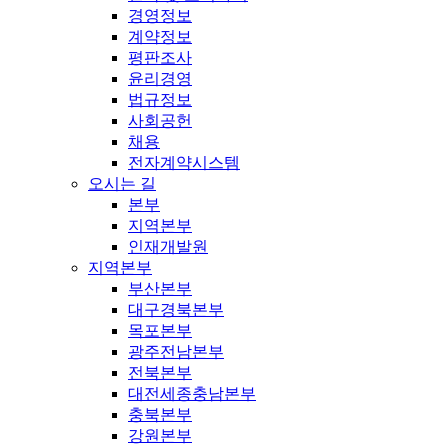
경영정보
계약정보
평판조사
윤리경영
법규정보
사회공헌
채용
전자계약시스템
오시는 길
본부
지역본부
인재개발원
지역본부
부산본부
대구경북본부
목포본부
광주전남본부
전북본부
대전세종충남본부
충북본부
강원본부