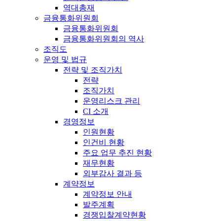
역대총재
금융통화위원회
금융통화위원회
금융통화위원회의 역사
조직도
운영 및 법규
전략 및 조직가치
전략
조직가치
운영리스크 관리
CI 소개
경영정보
인원현황
인건비 현황
주요 업무 추진 현황
재무현황
외부감사 결과 등
계약정보
계약정보 안내
발주계획
경쟁입찰계약현황