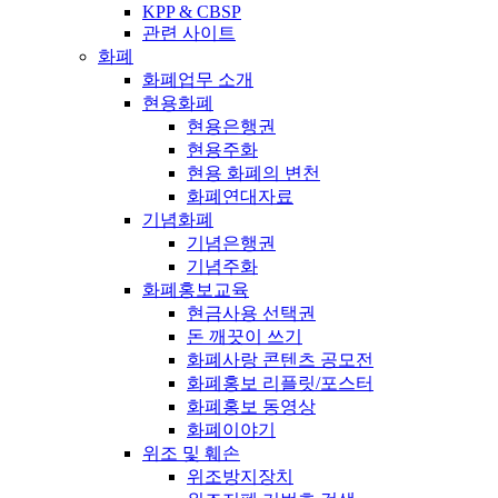
KPP & CBSP
관련 사이트
화폐
화폐업무 소개
현용화폐
현용은행권
현용주화
현용 화폐의 변천
화폐연대자료
기념화폐
기념은행권
기념주화
화폐홍보교육
현금사용 선택권
돈 깨끗이 쓰기
화폐사랑 콘텐츠 공모전
화폐홍보 리플릿/포스터
화폐홍보 동영상
화폐이야기
위조 및 훼손
위조방지장치