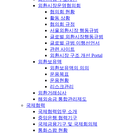
외환시장운영협의회
협의회 현황
활동 상황
협의회 규정
서울외환시장 행동규범
글로벌 외환시장행동규범
글로벌 규범 이행선언서
관련 사이트
외환시장 구조 개선 Portal
외환보유액
외환보유액의 의의
운용목표
운용현황
리스크관리
외환거래심사
해외송금 통합관리제도
국제협력
국제협력업무 소개
중앙은행 협력기구
국제금융기구 및 국제회의체
통화스왑 현황