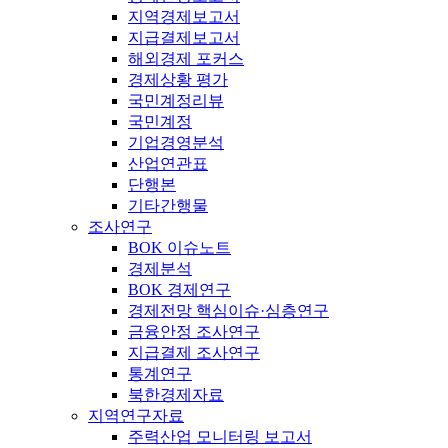
지역경제보고서
지급결제보고서
해외경제 포커스
경제상황 평가
국민계정리뷰
국민계정
기업경영분석
산업연관표
단행본
기타간행물
조사연구
BOK 이슈노트
경제분석
BOK 경제연구
경제전망 핵심이슈·심층연구
금융안정 조사연구
지급결제 조사연구
통계연구
북한경제자료
지역연구자료
주력산업 모니터링 보고서