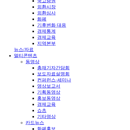
국고증권
외환시장
외환심사
화폐
기후변화 대응
경제통계
경제교육
지역본부
뉴스/자료
멀티콘텐츠
동영상
총재기자간담회
보도자료설명회
컨퍼런스·세미나
영상보고서
기획동영상
홍보동영상
경제교육
쇼츠
기타영상
카드뉴스
화폐홍보