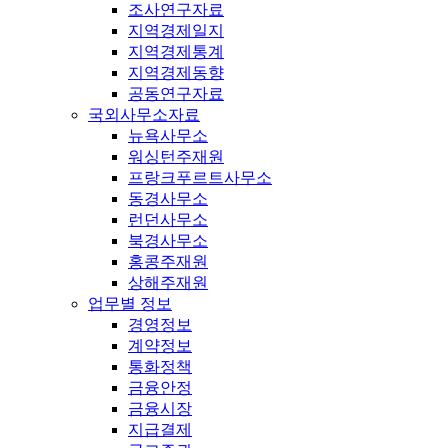
조사연구자료
지역경제일지
지역경제통계
지역경제동향
공동연구자료
국외사무소자료
뉴욕사무소
워싱턴주재원
프랑크푸르트사무소
동경사무소
런던사무소
북경사무소
홍콩주재원
상해주재원
업무별 정보
경영정보
계약정보
통화정책
금융안정
금융시장
지급결제