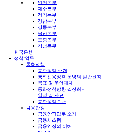
인천본부
제주본부
경기본부
경남본부
강릉본부
울산본부
포항본부
강남본부
한국은행
정책/업무
통화정책
통화정책 소개
통화신용정책 운영의 일반원칙
목표 및 운영체계
통화정책방향 결정회의
일정 및 자료
통화정책수단
금융안정
금융안정업무 소개
금융시스템
금융안정의 이해