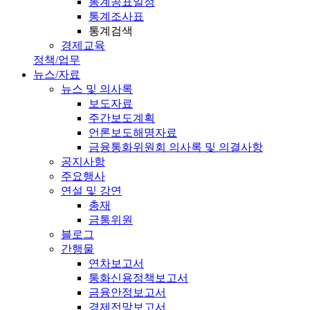
통계공표일정
통계조사표
통계검색
경제교육
정책/업무
뉴스/자료
뉴스 및 의사록
보도자료
주간보도계획
언론보도해명자료
금융통화위원회 의사록 및 의결사항
공지사항
주요행사
연설 및 강연
총재
금통위원
블로그
간행물
연차보고서
통화신용정책보고서
금융안정보고서
경제전망보고서