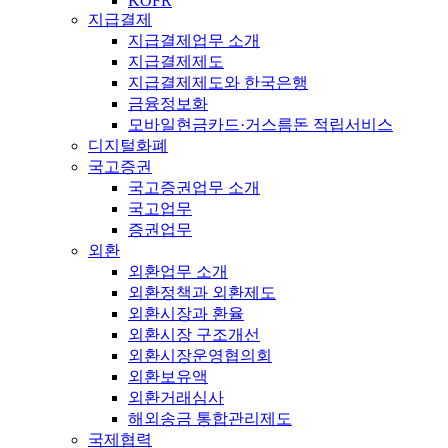
KOFR
지급결제
지급결제업무 소개
지급결제제도
지급결제제도와 한국은행
금융정보화
모바일현금카드·거스름돈 적립서비스
디지털화폐
국고증권
국고증권업무 소개
국고업무
증권업무
외환
외환업무 소개
외환정책과 외환제도
외환시장과 환율
외환시장 구조개선
외환시장운영협의회
외환보유액
외환거래심사
해외송금 통합관리제도
국제협력