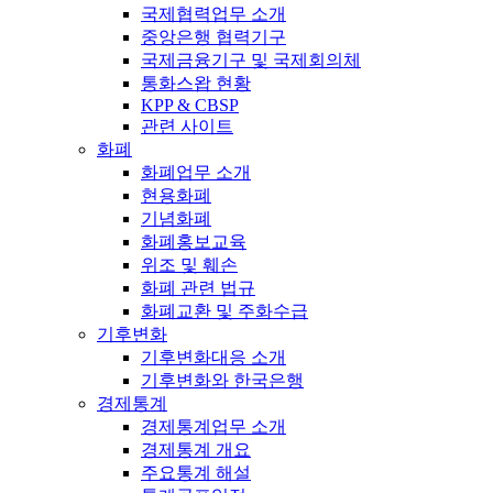
국제협력업무 소개
중앙은행 협력기구
국제금융기구 및 국제회의체
통화스왑 현황
KPP & CBSP
관련 사이트
화폐
화폐업무 소개
현용화폐
기념화폐
화폐홍보교육
위조 및 훼손
화폐 관련 법규
화폐교환 및 주화수급
기후변화
기후변화대응 소개
기후변화와 한국은행
경제통계
경제통계업무 소개
경제통계 개요
주요통계 해설