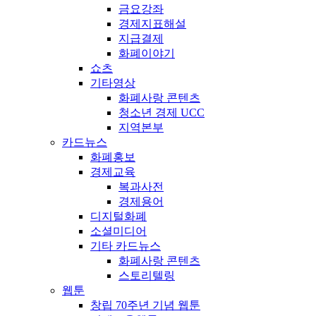
금요강좌
경제지표해설
지급결제
화폐이야기
쇼츠
기타영상
화폐사랑 콘텐츠
청소년 경제 UCC
지역본부
카드뉴스
화폐홍보
경제교육
복과사전
경제용어
디지털화폐
소셜미디어
기타 카드뉴스
화폐사랑 콘텐츠
스토리텔링
웹툰
창립 70주년 기념 웹툰