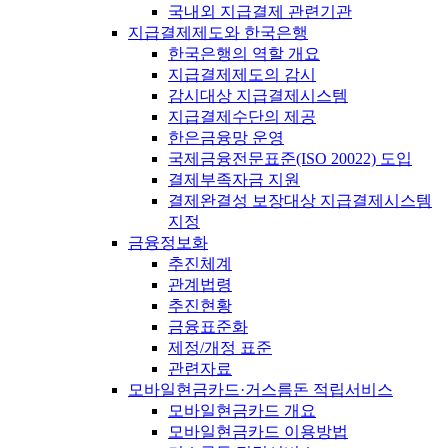
국내외 지급결제 관련기관
지급결제제도와 한국은행
한국은행의 역할 개요
지급결제제도의 감시
감시대상 지급결제시스템
지급결제수단의 제공
한은금융망 운영
국제금융전문표준(ISO 20022) 도입
결제부족자금 지원
결제완결성 보장대상 지급결제시스템
지정
금융정보화
추진체계
관계법령
추진현황
금융표준화
제정/개정 표준
관련자료
모바일현금카드·거스름돈 적립서비스
모바일현금카드 개요
모바일현금카드 이용방법