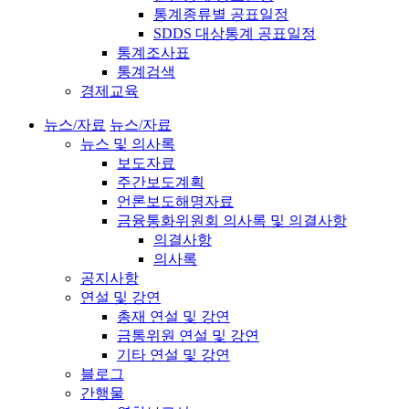
통계종류별 공표일정
SDDS 대상통계 공표일정
통계조사표
통계검색
경제교육
뉴스/자료
뉴스/자료
뉴스 및 의사록
보도자료
주간보도계획
언론보도해명자료
금융통화위원회 의사록 및 의결사항
의결사항
의사록
공지사항
연설 및 강연
총재 연설 및 강연
금통위원 연설 및 강연
기타 연설 및 강연
블로그
간행물