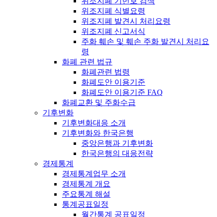
위조지폐 기번호 검색
위조지폐 식별요령
위조지폐 발견시 처리요령
위조지폐 신고서식
주화 훼손 및 훼손 주화 발견시 처리요
령
화폐 관련 법규
화폐관련 법령
화폐도안 이용기준
화폐도안 이용기준 FAQ
화폐교환 및 주화수급
기후변화
기후변화대응 소개
기후변화와 한국은행
중앙은행과 기후변화
한국은행의 대응전략
경제통계
경제통계업무 소개
경제통계 개요
주요통계 해설
통계공표일정
월간통계 공표일정