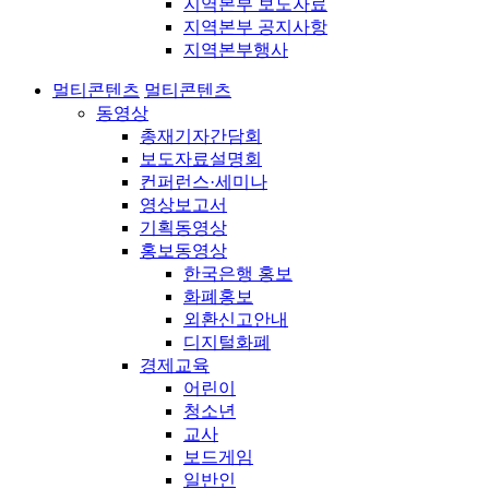
지역본부 보도자료
지역본부 공지사항
지역본부행사
멀티콘텐츠
멀티콘텐츠
동영상
총재기자간담회
보도자료설명회
컨퍼런스·세미나
영상보고서
기획동영상
홍보동영상
한국은행 홍보
화폐홍보
외환신고안내
디지털화폐
경제교육
어린이
청소년
교사
보드게임
일반인