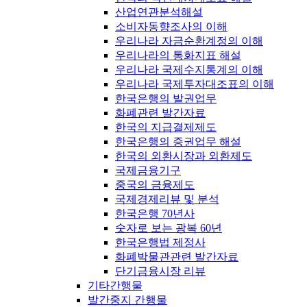
산업연관분석해설
소비자동향조사의 이해
우리나라 자금순환계정의 이해
우리나라의 통화지표 해설
우리나라 국제수지통계의 이해
우리나라 국제투자대조표의 이해
한국은행의 발권업무
화폐관련 발간자료
한국의 지급결제제도
한국은행의 증권업무 해설
한국의 외환시장과 외환제도
국제금융기구
중국의 금융제도
국제경제리뷰 및 분석
한국은행 70년사
숫자로 보는 광복 60년
한국은행법 제정사
화폐박물관관련 발간자료
단기금융시장 리뷰
기타간행물
발간중지 간행물