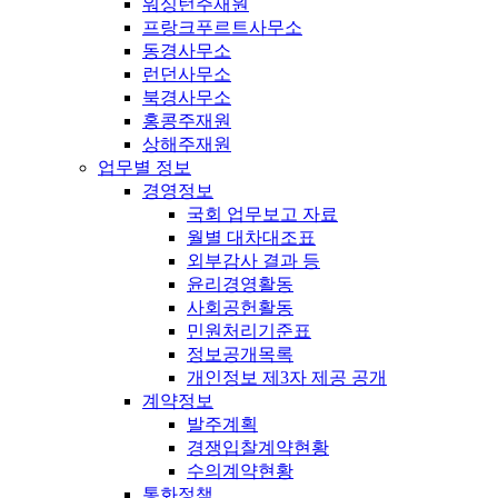
워싱턴주재원
프랑크푸르트사무소
동경사무소
런던사무소
북경사무소
홍콩주재원
상해주재원
업무별 정보
경영정보
국회 업무보고 자료
월별 대차대조표
외부감사 결과 등
윤리경영활동
사회공헌활동
민원처리기준표
정보공개목록
개인정보 제3자 제공 공개
계약정보
발주계획
경쟁입찰계약현황
수의계약현황
통화정책