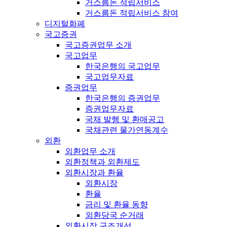
거스름돈 적립서비스
거스름돈 적립서비스 참여
디지털화폐
국고증권
국고증권업무 소개
국고업무
한국은행의 국고업무
국고업무자료
증권업무
한국은행의 증권업무
증권업무자료
국채 발행 및 환매공고
국채관련 물가연동계수
외환
외환업무 소개
외환정책과 외환제도
외환시장과 환율
외환시장
환율
금리 및 환율 동향
외환당국 순거래
외환시장 구조개선