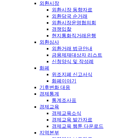
외환시장
외환시장 동향자료
외환당국 순거래
외환시장운영협의회
경쟁입찰
현지통화직거래은행
외환심사
외환거래 법규안내
금융제재대상자 리스트
신청양식 및 작성례
화폐
위조지폐 신고서식
화폐이야기
기후변화 대응
경제통계
통계조사표
경제교육
경제교육소식
경제교육 발간자료
경제교육 웹툰 다운로드
지역본부