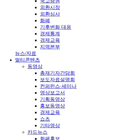
국고증권
외환시장
외환심사
화폐
기후변화 대응
경제통계
경제교육
지역본부
뉴스/자료
멀티콘텐츠
동영상
총재기자간담회
보도자료설명회
컨퍼런스·세미나
영상보고서
기획동영상
홍보동영상
경제교육
쇼츠
기타영상
카드뉴스
화폐홍보