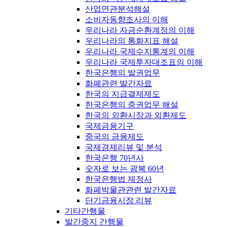
산업연관분석해설
소비자동향조사의 이해
우리나라 자금순환계정의 이해
우리나라의 통화지표 해설
우리나라 국제수지통계의 이해
우리나라 국제투자대조표의 이해
한국은행의 발권업무
화폐관련 발간자료
한국의 지급결제제도
한국은행의 증권업무 해설
한국의 외환시장과 외환제도
국제금융기구
중국의 금융제도
국제경제리뷰 및 분석
한국은행 70년사
숫자로 보는 광복 60년
한국은행법 제정사
화폐박물관관련 발간자료
단기금융시장 리뷰
기타간행물
발간중지 간행물