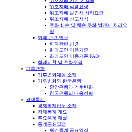
위조지폐 기번호 검색
위조지폐 식별요령
위조지폐 발견시 처리요령
위조지폐 신고서식
주화 훼손 및 훼손 주화 발견시 처리요
령
화폐 관련 법규
화폐관련 법령
화폐도안 이용기준
화폐도안 이용기준 FAQ
화폐교환 및 주화수급
기후변화
기후변화대응 소개
기후변화와 한국은행
중앙은행과 기후변화
한국은행의 대응전략
경제통계
경제통계업무 소개
경제통계 개요
주요통계 해설
통계공표일정
월간통계 공표일정