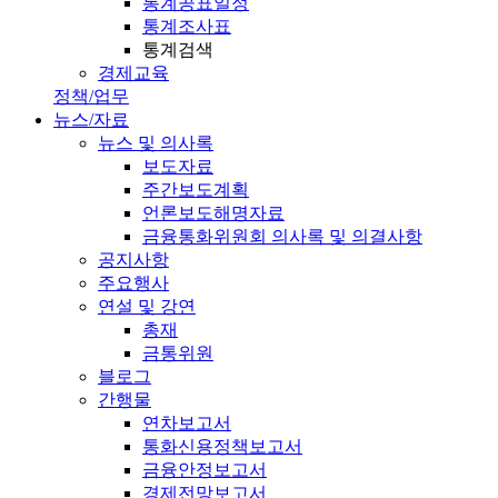
통계공표일정
통계조사표
통계검색
경제교육
정책/업무
뉴스/자료
뉴스 및 의사록
보도자료
주간보도계획
언론보도해명자료
금융통화위원회 의사록 및 의결사항
공지사항
주요행사
연설 및 강연
총재
금통위원
블로그
간행물
연차보고서
통화신용정책보고서
금융안정보고서
경제전망보고서