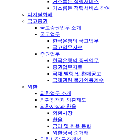
거스름돈 적립서비스
거스름돈 적립서비스 참여
디지털화폐
국고증권
국고증권업무 소개
국고업무
한국은행의 국고업무
국고업무자료
증권업무
한국은행의 증권업무
증권업무자료
국채 발행 및 환매공고
국채관련 물가연동계수
외환
외환업무 소개
외환정책과 외환제도
외환시장과 환율
외환시장
환율
금리 및 환율 동향
외환당국 순거래
외환시장 구조개선