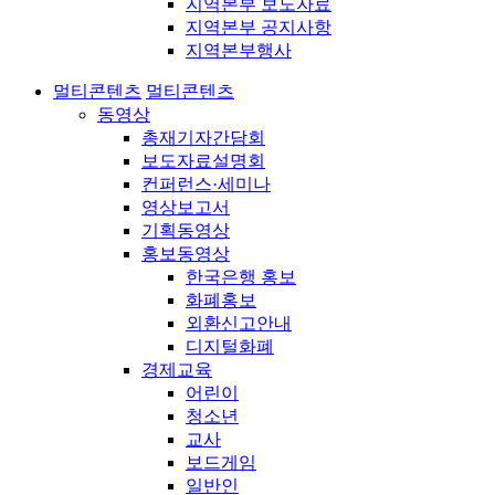
지역본부 보도자료
지역본부 공지사항
지역본부행사
멀티콘텐츠
멀티콘텐츠
동영상
총재기자간담회
보도자료설명회
컨퍼런스·세미나
영상보고서
기획동영상
홍보동영상
한국은행 홍보
화폐홍보
외환신고안내
디지털화폐
경제교육
어린이
청소년
교사
보드게임
일반인