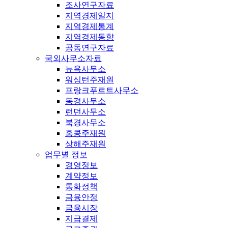
조사연구자료
지역경제일지
지역경제통계
지역경제동향
공동연구자료
국외사무소자료
뉴욕사무소
워싱턴주재원
프랑크푸르트사무소
동경사무소
런던사무소
북경사무소
홍콩주재원
상해주재원
업무별 정보
경영정보
계약정보
통화정책
금융안정
금융시장
지급결제