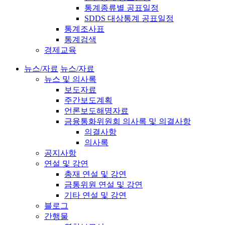
통계종류별 공표일정
SDDS 대상통계 공표일정
통계조사표
통계검색
경제교육
뉴스/자료
뉴스/자료
뉴스 및 의사록
보도자료
주간보도계획
언론보도해명자료
금융통화위원회 의사록 및 의결사항
의결사항
의사록
공지사항
연설 및 강연
총재 연설 및 강연
금통위원 연설 및 강연
기타 연설 및 강연
블로그
간행물