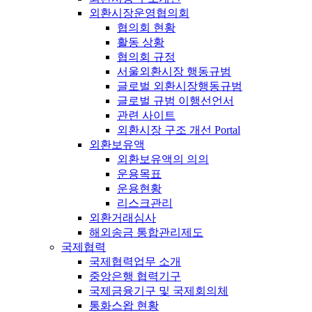
외환시장운영협의회
협의회 현황
활동 상황
협의회 규정
서울외환시장 행동규범
글로벌 외환시장행동규범
글로벌 규범 이행선언서
관련 사이트
외환시장 구조 개선 Portal
외환보유액
외환보유액의 의의
운용목표
운용현황
리스크관리
외환거래심사
해외송금 통합관리제도
국제협력
국제협력업무 소개
중앙은행 협력기구
국제금융기구 및 국제회의체
통화스왑 현황