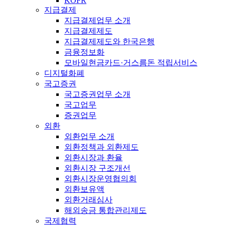
KOFR
지급결제
지급결제업무 소개
지급결제제도
지급결제제도와 한국은행
금융정보화
모바일현금카드·거스름돈 적립서비스
디지털화폐
국고증권
국고증권업무 소개
국고업무
증권업무
외환
외환업무 소개
외환정책과 외환제도
외환시장과 환율
외환시장 구조개선
외환시장운영협의회
외환보유액
외환거래심사
해외송금 통합관리제도
국제협력