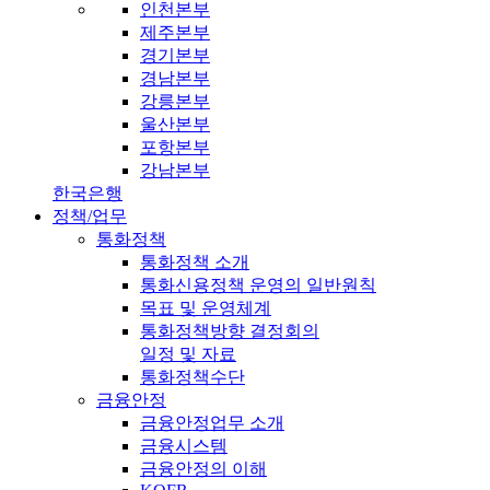
인천본부
제주본부
경기본부
경남본부
강릉본부
울산본부
포항본부
강남본부
한국은행
정책/업무
통화정책
통화정책 소개
통화신용정책 운영의 일반원칙
목표 및 운영체계
통화정책방향 결정회의
일정 및 자료
통화정책수단
금융안정
금융안정업무 소개
금융시스템
금융안정의 이해