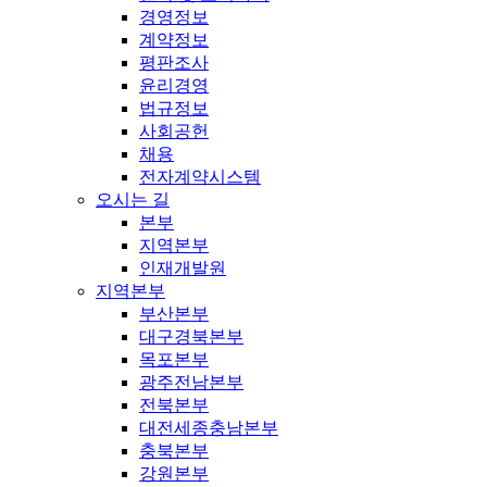
경영정보
계약정보
평판조사
윤리경영
법규정보
사회공헌
채용
전자계약시스템
오시는 길
본부
지역본부
인재개발원
지역본부
부산본부
대구경북본부
목포본부
광주전남본부
전북본부
대전세종충남본부
충북본부
강원본부