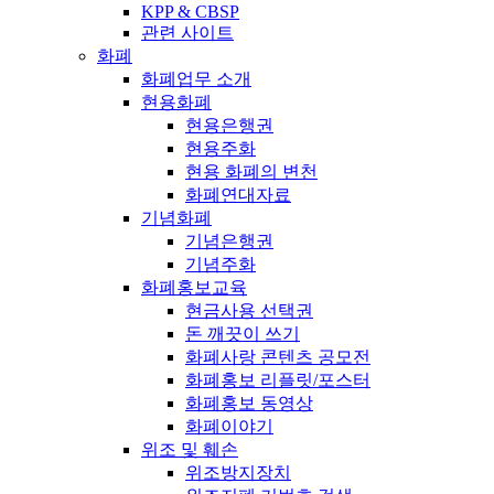
KPP & CBSP
관련 사이트
화폐
화폐업무 소개
현용화폐
현용은행권
현용주화
현용 화폐의 변천
화폐연대자료
기념화폐
기념은행권
기념주화
화폐홍보교육
현금사용 선택권
돈 깨끗이 쓰기
화폐사랑 콘텐츠 공모전
화폐홍보 리플릿/포스터
화폐홍보 동영상
화폐이야기
위조 및 훼손
위조방지장치