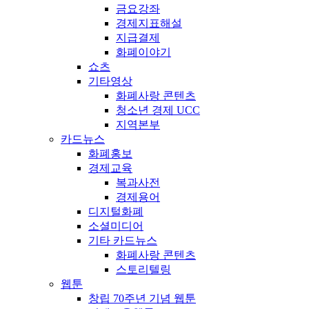
금요강좌
경제지표해설
지급결제
화폐이야기
쇼츠
기타영상
화폐사랑 콘텐츠
청소년 경제 UCC
지역본부
카드뉴스
화폐홍보
경제교육
복과사전
경제용어
디지털화폐
소셜미디어
기타 카드뉴스
화폐사랑 콘텐츠
스토리텔링
웹툰
창립 70주년 기념 웹툰