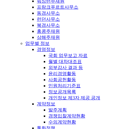
워싱턴주재원
프랑크푸르트사무소
동경사무소
런던사무소
북경사무소
홍콩주재원
상해주재원
업무별 정보
경영정보
국회 업무보고 자료
월별 대차대조표
외부감사 결과 등
윤리경영활동
사회공헌활동
민원처리기준표
정보공개목록
개인정보 제3자 제공 공개
계약정보
발주계획
경쟁입찰계약현황
수의계약현황
통화정책