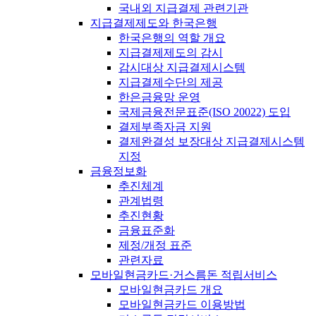
국내외 지급결제 관련기관
지급결제제도와 한국은행
한국은행의 역할 개요
지급결제제도의 감시
감시대상 지급결제시스템
지급결제수단의 제공
한은금융망 운영
국제금융전문표준(ISO 20022) 도입
결제부족자금 지원
결제완결성 보장대상 지급결제시스템
지정
금융정보화
추진체계
관계법령
추진현황
금융표준화
제정/개정 표준
관련자료
모바일현금카드·거스름돈 적립서비스
모바일현금카드 개요
모바일현금카드 이용방법