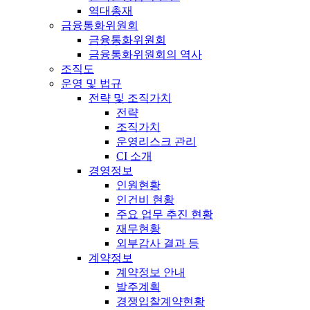
역대총재
금융통화위원회
금융통화위원회
금융통화위원회의 역사
조직도
운영 및 법규
전략 및 조직가치
전략
조직가치
운영리스크 관리
CI 소개
경영정보
인원현황
인건비 현황
주요 업무 추진 현황
재무현황
외부감사 결과 등
계약정보
계약정보 안내
발주계획
경쟁입찰계약현황