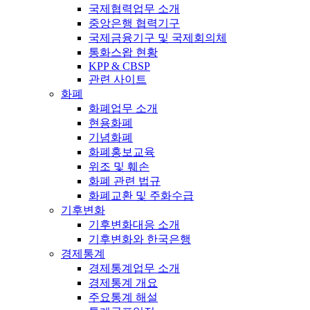
국제협력업무 소개
중앙은행 협력기구
국제금융기구 및 국제회의체
통화스왑 현황
KPP & CBSP
관련 사이트
화폐
화폐업무 소개
현용화폐
기념화폐
화폐홍보교육
위조 및 훼손
화폐 관련 법규
화폐교환 및 주화수급
기후변화
기후변화대응 소개
기후변화와 한국은행
경제통계
경제통계업무 소개
경제통계 개요
주요통계 해설