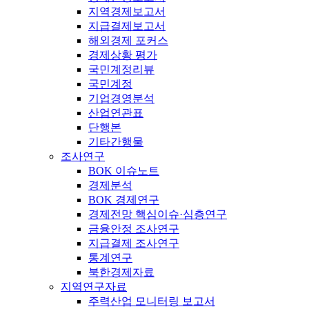
지역경제보고서
지급결제보고서
해외경제 포커스
경제상황 평가
국민계정리뷰
국민계정
기업경영분석
산업연관표
단행본
기타간행물
조사연구
BOK 이슈노트
경제분석
BOK 경제연구
경제전망 핵심이슈·심층연구
금융안정 조사연구
지급결제 조사연구
통계연구
북한경제자료
지역연구자료
주력산업 모니터링 보고서