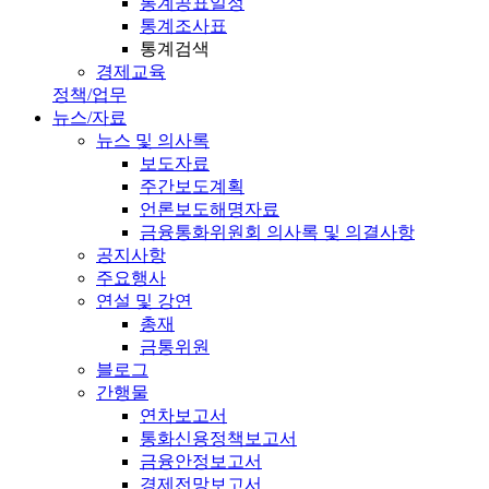
통계공표일정
통계조사표
통계검색
경제교육
정책/업무
뉴스/자료
뉴스 및 의사록
보도자료
주간보도계획
언론보도해명자료
금융통화위원회 의사록 및 의결사항
공지사항
주요행사
연설 및 강연
총재
금통위원
블로그
간행물
연차보고서
통화신용정책보고서
금융안정보고서
경제전망보고서