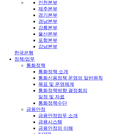
인천본부
제주본부
경기본부
경남본부
강릉본부
울산본부
포항본부
강남본부
한국은행
정책/업무
통화정책
통화정책 소개
통화신용정책 운영의 일반원칙
목표 및 운영체계
통화정책방향 결정회의
일정 및 자료
통화정책수단
금융안정
금융안정업무 소개
금융시스템
금융안정의 이해