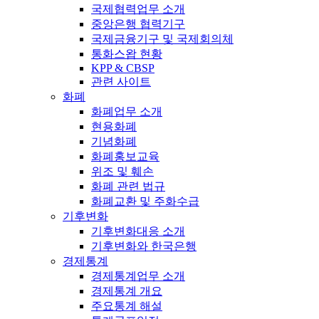
국제협력업무 소개
중앙은행 협력기구
국제금융기구 및 국제회의체
통화스왑 현황
KPP & CBSP
관련 사이트
화폐
화폐업무 소개
현용화폐
기념화폐
화폐홍보교육
위조 및 훼손
화폐 관련 법규
화폐교환 및 주화수급
기후변화
기후변화대응 소개
기후변화와 한국은행
경제통계
경제통계업무 소개
경제통계 개요
주요통계 해설