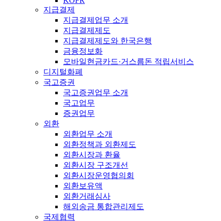
KOFR
지급결제
지급결제업무 소개
지급결제제도
지급결제제도와 한국은행
금융정보화
모바일현금카드·거스름돈 적립서비스
디지털화폐
국고증권
국고증권업무 소개
국고업무
증권업무
외환
외환업무 소개
외환정책과 외환제도
외환시장과 환율
외환시장 구조개선
외환시장운영협의회
외환보유액
외환거래심사
해외송금 통합관리제도
국제협력