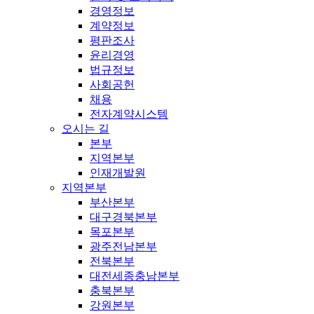
경영정보
계약정보
평판조사
윤리경영
법규정보
사회공헌
채용
전자계약시스템
오시는 길
본부
지역본부
인재개발원
지역본부
부산본부
대구경북본부
목포본부
광주전남본부
전북본부
대전세종충남본부
충북본부
강원본부