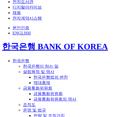
전자도서관
디지털아카이브
채용
전자계약시스템
본인인증
ENGLISH
한국은행 BANK OF KOREA
한국은행
한국은행이 하는 일
설립목적 및 역사
한국은행법의 변천
역대총재
금융통화위원회
금융통화위원회
금융통화위원회의 역사
조직도
운영 및 법규
전략 및 조직가치