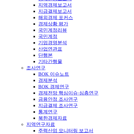
지역경제보고서
지급결제보고서
해외경제 포커스
경제상황 평가
국민계정리뷰
국민계정
기업경영분석
산업연관표
단행본
기타간행물
조사연구
BOK 이슈노트
경제분석
BOK 경제연구
경제전망 핵심이슈·심층연구
금융안정 조사연구
지급결제 조사연구
통계연구
북한경제자료
지역연구자료
주력산업 모니터링 보고서