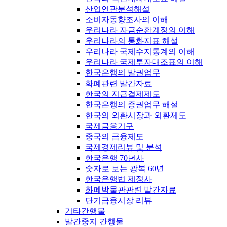
산업연관분석해설
소비자동향조사의 이해
우리나라 자금순환계정의 이해
우리나라의 통화지표 해설
우리나라 국제수지통계의 이해
우리나라 국제투자대조표의 이해
한국은행의 발권업무
화폐관련 발간자료
한국의 지급결제제도
한국은행의 증권업무 해설
한국의 외환시장과 외환제도
국제금융기구
중국의 금융제도
국제경제리뷰 및 분석
한국은행 70년사
숫자로 보는 광복 60년
한국은행법 제정사
화폐박물관관련 발간자료
단기금융시장 리뷰
기타간행물
발간중지 간행물