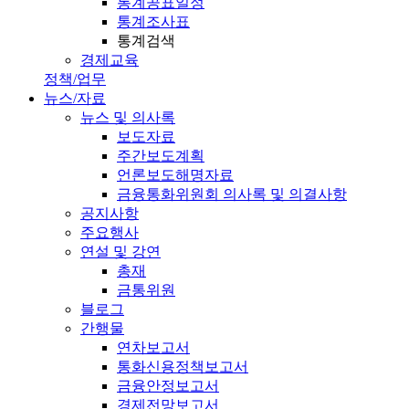
통계공표일정
통계조사표
통계검색
경제교육
정책/업무
뉴스/자료
뉴스 및 의사록
보도자료
주간보도계획
언론보도해명자료
금융통화위원회 의사록 및 의결사항
공지사항
주요행사
연설 및 강연
총재
금통위원
블로그
간행물
연차보고서
통화신용정책보고서
금융안정보고서
경제전망보고서