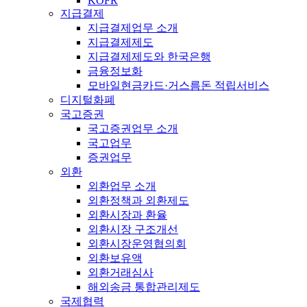
KOFR
지급결제
지급결제업무 소개
지급결제제도
지급결제제도와 한국은행
금융정보화
모바일현금카드·거스름돈 적립서비스
디지털화폐
국고증권
국고증권업무 소개
국고업무
증권업무
외환
외환업무 소개
외환정책과 외환제도
외환시장과 환율
외환시장 구조개선
외환시장운영협의회
외환보유액
외환거래심사
해외송금 통합관리제도
국제협력