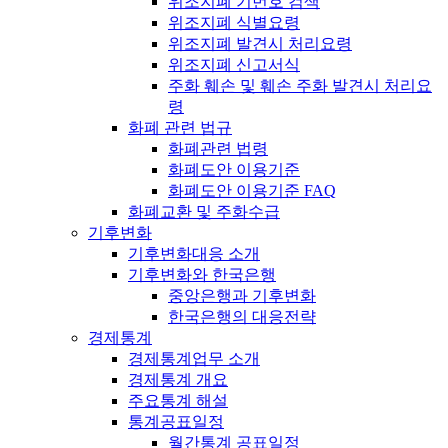
위조지폐 기번호 검색
위조지폐 식별요령
위조지폐 발견시 처리요령
위조지폐 신고서식
주화 훼손 및 훼손 주화 발견시 처리요
령
화폐 관련 법규
화폐관련 법령
화폐도안 이용기준
화폐도안 이용기준 FAQ
화폐교환 및 주화수급
기후변화
기후변화대응 소개
기후변화와 한국은행
중앙은행과 기후변화
한국은행의 대응전략
경제통계
경제통계업무 소개
경제통계 개요
주요통계 해설
통계공표일정
월간통계 공표일정