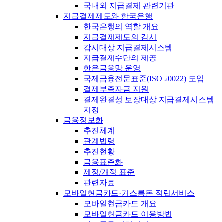
국내외 지급결제 관련기관
지급결제제도와 한국은행
한국은행의 역할 개요
지급결제제도의 감시
감시대상 지급결제시스템
지급결제수단의 제공
한은금융망 운영
국제금융전문표준(ISO 20022) 도입
결제부족자금 지원
결제완결성 보장대상 지급결제시스템
지정
금융정보화
추진체계
관계법령
추진현황
금융표준화
제정/개정 표준
관련자료
모바일현금카드·거스름돈 적립서비스
모바일현금카드 개요
모바일현금카드 이용방법