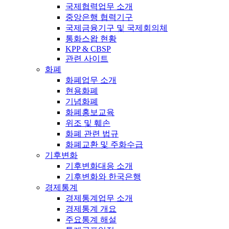
국제협력업무 소개
중앙은행 협력기구
국제금융기구 및 국제회의체
통화스왑 현황
KPP & CBSP
관련 사이트
화폐
화폐업무 소개
현용화폐
기념화폐
화폐홍보교육
위조 및 훼손
화폐 관련 법규
화폐교환 및 주화수급
기후변화
기후변화대응 소개
기후변화와 한국은행
경제통계
경제통계업무 소개
경제통계 개요
주요통계 해설