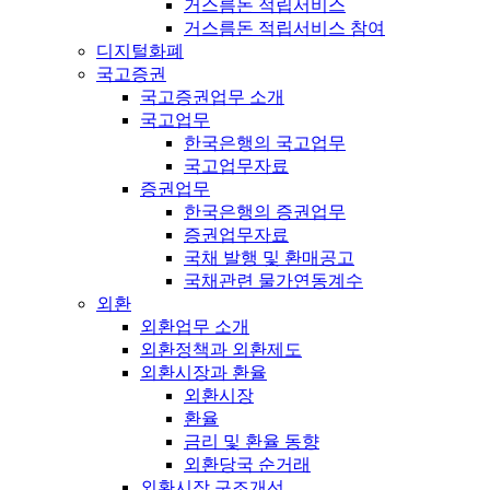
거스름돈 적립서비스
거스름돈 적립서비스 참여
디지털화폐
국고증권
국고증권업무 소개
국고업무
한국은행의 국고업무
국고업무자료
증권업무
한국은행의 증권업무
증권업무자료
국채 발행 및 환매공고
국채관련 물가연동계수
외환
외환업무 소개
외환정책과 외환제도
외환시장과 환율
외환시장
환율
금리 및 환율 동향
외환당국 순거래
외환시장 구조개선