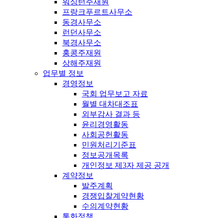
워싱턴주재원
프랑크푸르트사무소
동경사무소
런던사무소
북경사무소
홍콩주재원
상해주재원
업무별 정보
경영정보
국회 업무보고 자료
월별 대차대조표
외부감사 결과 등
윤리경영활동
사회공헌활동
민원처리기준표
정보공개목록
개인정보 제3자 제공 공개
계약정보
발주계획
경쟁입찰계약현황
수의계약현황
통화정책