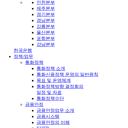
인천본부
제주본부
경기본부
경남본부
강릉본부
울산본부
포항본부
강남본부
한국은행
정책/업무
통화정책
통화정책 소개
통화신용정책 운영의 일반원칙
목표 및 운영체계
통화정책방향 결정회의
일정 및 자료
통화정책수단
금융안정
금융안정업무 소개
금융시스템
금융안정의 이해