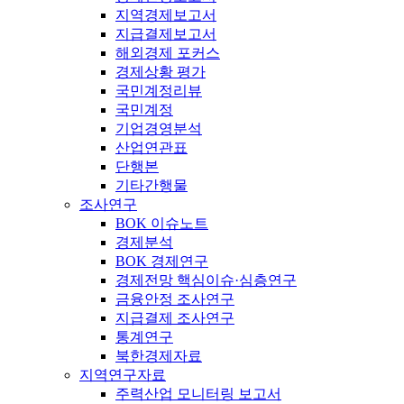
지역경제보고서
지급결제보고서
해외경제 포커스
경제상황 평가
국민계정리뷰
국민계정
기업경영분석
산업연관표
단행본
기타간행물
조사연구
BOK 이슈노트
경제분석
BOK 경제연구
경제전망 핵심이슈·심층연구
금융안정 조사연구
지급결제 조사연구
통계연구
북한경제자료
지역연구자료
주력산업 모니터링 보고서