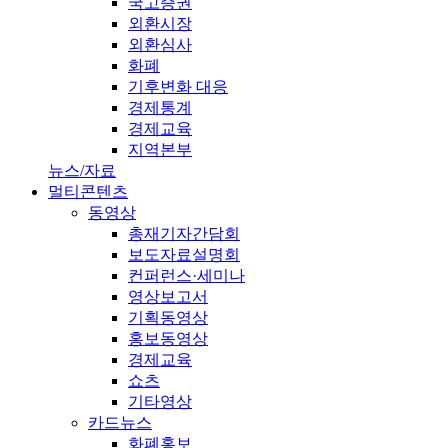
국고증권
외환시장
외환심사
화폐
기후변화 대응
경제통계
경제교육
지역본부
뉴스/자료
멀티콘텐츠
동영상
총재기자간담회
보도자료설명회
컨퍼런스·세미나
영상보고서
기획동영상
홍보동영상
경제교육
쇼츠
기타영상
카드뉴스
화폐홍보