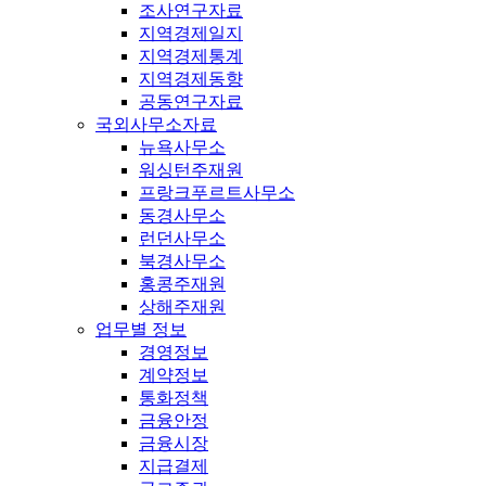
조사연구자료
지역경제일지
지역경제통계
지역경제동향
공동연구자료
국외사무소자료
뉴욕사무소
워싱턴주재원
프랑크푸르트사무소
동경사무소
런던사무소
북경사무소
홍콩주재원
상해주재원
업무별 정보
경영정보
계약정보
통화정책
금융안정
금융시장
지급결제