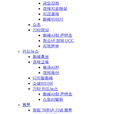
금요강좌
경제지표해설
지급결제
화폐이야기
쇼츠
기타영상
화폐사랑 콘텐츠
청소년 경제 UCC
지역본부
카드뉴스
화폐홍보
경제교육
복과사전
경제용어
디지털화폐
소셜미디어
기타 카드뉴스
화폐사랑 콘텐츠
스토리텔링
웹툰
창립 70주년 기념 웹툰