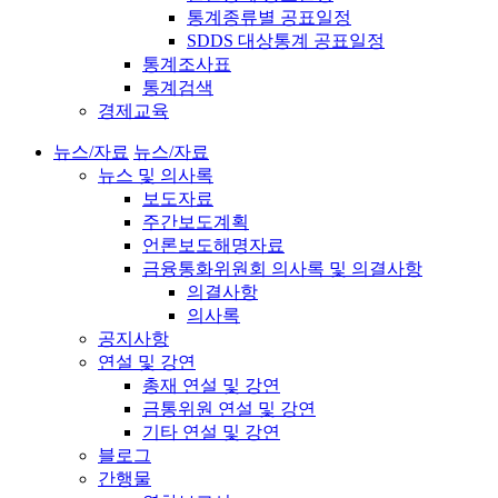
통계종류별 공표일정
SDDS 대상통계 공표일정
통계조사표
통계검색
경제교육
뉴스/자료
뉴스/자료
뉴스 및 의사록
보도자료
주간보도계획
언론보도해명자료
금융통화위원회 의사록 및 의결사항
의결사항
의사록
공지사항
연설 및 강연
총재 연설 및 강연
금통위원 연설 및 강연
기타 연설 및 강연
블로그
간행물