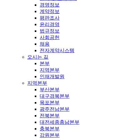
경영정보
계약정보
평판조사
윤리경영
법규정보
사회공헌
채용
전자계약시스템
오시는 길
본부
지역본부
인재개발원
지역본부
부산본부
대구경북본부
목포본부
광주전남본부
전북본부
대전세종충남본부
충북본부
강원본부