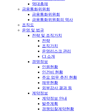
역대총재
금융통화위원회
금융통화위원회
금융통화위원회의 역사
조직도
운영 및 법규
전략 및 조직가치
전략
조직가치
운영리스크 관리
CI 소개
경영정보
인원현황
인건비 현황
주요 업무 추진 현황
재무현황
외부감사 결과 등
계약정보
계약정보 안내
발주계획
경쟁입찰계약현황