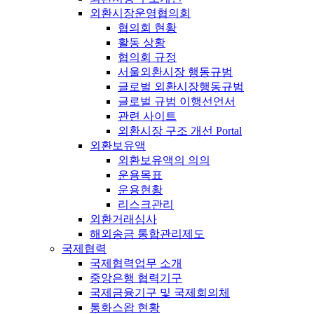
외환시장운영협의회
협의회 현황
활동 상황
협의회 규정
서울외환시장 행동규범
글로벌 외환시장행동규범
글로벌 규범 이행선언서
관련 사이트
외환시장 구조 개선 Portal
외환보유액
외환보유액의 의의
운용목표
운용현황
리스크관리
외환거래심사
해외송금 통합관리제도
국제협력
국제협력업무 소개
중앙은행 협력기구
국제금융기구 및 국제회의체
통화스왑 현황