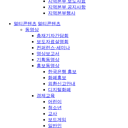
지역본부 보도자료
지역본부 공지사항
지역본부행사
멀티콘텐츠
멀티콘텐츠
동영상
총재기자간담회
보도자료설명회
컨퍼런스·세미나
영상보고서
기획동영상
홍보동영상
한국은행 홍보
화폐홍보
외환신고안내
디지털화폐
경제교육
어린이
청소년
교사
보드게임
일반인