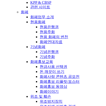
KPP & CBSP
관련 사이트
화폐
화폐업무 소개
현용화폐
현용은행권
현용주화
현용 화폐의 변천
화폐연대자료
기념화폐
기념은행권
기념주화
화폐홍보교육
현금사용 선택권
돈 깨끗이 쓰기
화폐사랑 콘텐츠 공모전
화폐홍보 리플릿/포스터
화폐홍보 동영상
화폐이야기
위조 및 훼손
위조방지장치