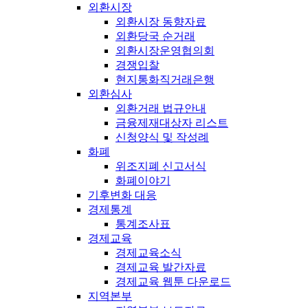
외환시장
외환시장 동향자료
외환당국 순거래
외환시장운영협의회
경쟁입찰
현지통화직거래은행
외환심사
외환거래 법규안내
금융제재대상자 리스트
신청양식 및 작성례
화폐
위조지폐 신고서식
화폐이야기
기후변화 대응
경제통계
통계조사표
경제교육
경제교육소식
경제교육 발간자료
경제교육 웹툰 다운로드
지역본부