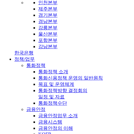
인천본부
제주본부
경기본부
경남본부
강릉본부
울산본부
포항본부
강남본부
한국은행
정책/업무
통화정책
통화정책 소개
통화신용정책 운영의 일반원칙
목표 및 운영체계
통화정책방향 결정회의
일정 및 자료
통화정책수단
금융안정
금융안정업무 소개
금융시스템
금융안정의 이해