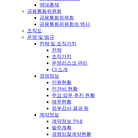
역대총재
금융통화위원회
금융통화위원회
금융통화위원회의 역사
조직도
운영 및 법규
전략 및 조직가치
전략
조직가치
운영리스크 관리
CI 소개
경영정보
인원현황
인건비 현황
주요 업무 추진 현황
재무현황
외부감사 결과 등
계약정보
계약정보 안내
발주계획
경쟁입찰계약현황