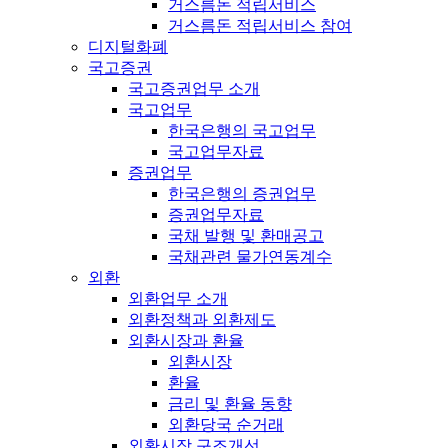
거스름돈 적립서비스
거스름돈 적립서비스 참여
디지털화폐
국고증권
국고증권업무 소개
국고업무
한국은행의 국고업무
국고업무자료
증권업무
한국은행의 증권업무
증권업무자료
국채 발행 및 환매공고
국채관련 물가연동계수
외환
외환업무 소개
외환정책과 외환제도
외환시장과 환율
외환시장
환율
금리 및 환율 동향
외환당국 순거래
외환시장 구조개선