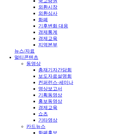
국고증권
외환시장
외환심사
화폐
기후변화 대응
경제통계
경제교육
지역본부
뉴스/자료
멀티콘텐츠
동영상
총재기자간담회
보도자료설명회
컨퍼런스·세미나
영상보고서
기획동영상
홍보동영상
경제교육
쇼츠
기타영상
카드뉴스
화폐홍보