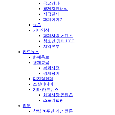
금요강좌
경제지표해설
지급결제
화폐이야기
쇼츠
기타영상
화폐사랑 콘텐츠
청소년 경제 UCC
지역본부
카드뉴스
화폐홍보
경제교육
복과사전
경제용어
디지털화폐
소셜미디어
기타 카드뉴스
화폐사랑 콘텐츠
스토리텔링
웹툰
창립 70주년 기념 웹툰