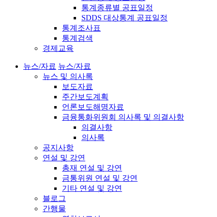
통계종류별 공표일정
SDDS 대상통계 공표일정
통계조사표
통계검색
경제교육
뉴스/자료
뉴스/자료
뉴스 및 의사록
보도자료
주간보도계획
언론보도해명자료
금융통화위원회 의사록 및 의결사항
의결사항
의사록
공지사항
연설 및 강연
총재 연설 및 강연
금통위원 연설 및 강연
기타 연설 및 강연
블로그
간행물