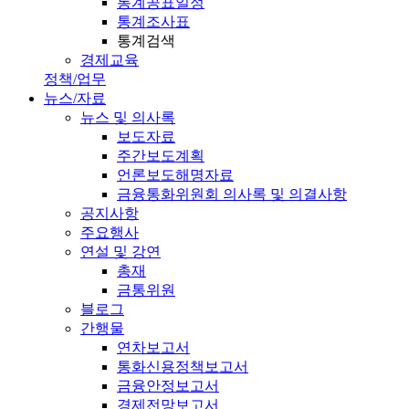
통계공표일정
통계조사표
통계검색
경제교육
정책/업무
뉴스/자료
뉴스 및 의사록
보도자료
주간보도계획
언론보도해명자료
금융통화위원회 의사록 및 의결사항
공지사항
주요행사
연설 및 강연
총재
금통위원
블로그
간행물
연차보고서
통화신용정책보고서
금융안정보고서
경제전망보고서