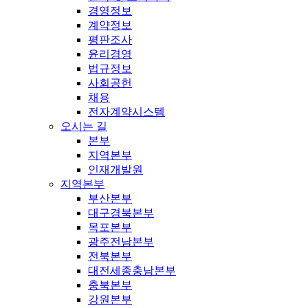
경영정보
계약정보
평판조사
윤리경영
법규정보
사회공헌
채용
전자계약시스템
오시는 길
본부
지역본부
인재개발원
지역본부
부산본부
대구경북본부
목포본부
광주전남본부
전북본부
대전세종충남본부
충북본부
강원본부