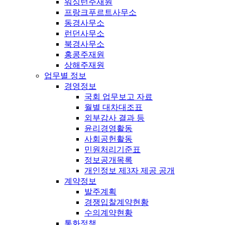
워싱턴주재원
프랑크푸르트사무소
동경사무소
런던사무소
북경사무소
홍콩주재원
상해주재원
업무별 정보
경영정보
국회 업무보고 자료
월별 대차대조표
외부감사 결과 등
윤리경영활동
사회공헌활동
민원처리기준표
정보공개목록
개인정보 제3자 제공 공개
계약정보
발주계획
경쟁입찰계약현황
수의계약현황
통화정책