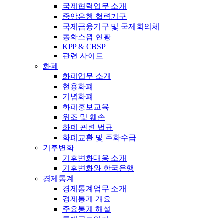
국제협력업무 소개
중앙은행 협력기구
국제금융기구 및 국제회의체
통화스왑 현황
KPP & CBSP
관련 사이트
화폐
화폐업무 소개
현용화폐
기념화폐
화폐홍보교육
위조 및 훼손
화폐 관련 법규
화폐교환 및 주화수급
기후변화
기후변화대응 소개
기후변화와 한국은행
경제통계
경제통계업무 소개
경제통계 개요
주요통계 해설