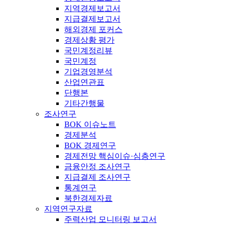
지역경제보고서
지급결제보고서
해외경제 포커스
경제상황 평가
국민계정리뷰
국민계정
기업경영분석
산업연관표
단행본
기타간행물
조사연구
BOK 이슈노트
경제분석
BOK 경제연구
경제전망 핵심이슈·심층연구
금융안정 조사연구
지급결제 조사연구
통계연구
북한경제자료
지역연구자료
주력산업 모니터링 보고서