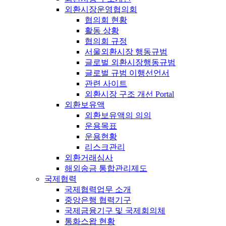
외환시장운영협의회
협의회 현황
활동 상황
협의회 규정
서울외환시장 행동규범
글로벌 외환시장행동규범
글로벌 규범 이행선언서
관련 사이트
외환시장 구조 개선 Portal
외환보유액
외환보유액의 의의
운용목표
운용현황
리스크관리
외환거래심사
해외송금 통합관리제도
국제협력
국제협력업무 소개
중앙은행 협력기구
국제금융기구 및 국제회의체
통화스왑 현황