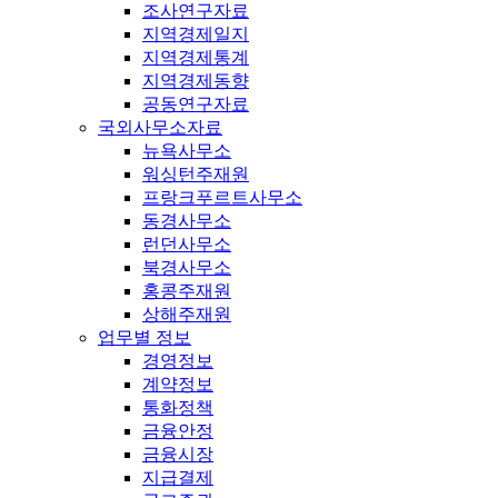
조사연구자료
지역경제일지
지역경제통계
지역경제동향
공동연구자료
국외사무소자료
뉴욕사무소
워싱턴주재원
프랑크푸르트사무소
동경사무소
런던사무소
북경사무소
홍콩주재원
상해주재원
업무별 정보
경영정보
계약정보
통화정책
금융안정
금융시장
지급결제