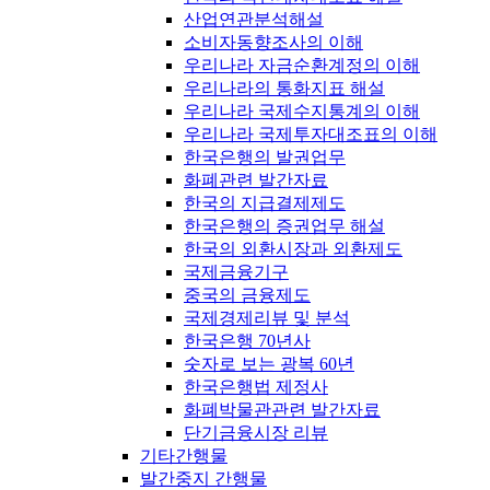
산업연관분석해설
소비자동향조사의 이해
우리나라 자금순환계정의 이해
우리나라의 통화지표 해설
우리나라 국제수지통계의 이해
우리나라 국제투자대조표의 이해
한국은행의 발권업무
화폐관련 발간자료
한국의 지급결제제도
한국은행의 증권업무 해설
한국의 외환시장과 외환제도
국제금융기구
중국의 금융제도
국제경제리뷰 및 분석
한국은행 70년사
숫자로 보는 광복 60년
한국은행법 제정사
화폐박물관관련 발간자료
단기금융시장 리뷰
기타간행물
발간중지 간행물