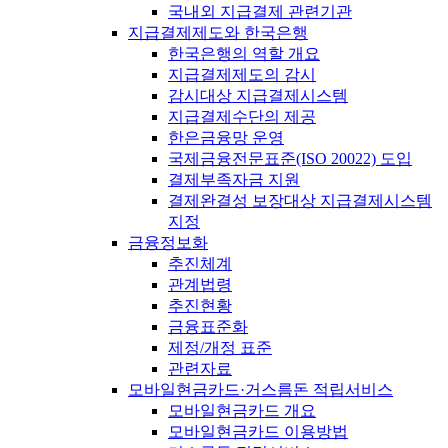
국내외 지급결제 관련기관
지급결제제도와 한국은행
한국은행의 역할 개요
지급결제제도의 감시
감시대상 지급결제시스템
지급결제수단의 제공
한은금융망 운영
국제금융전문표준(ISO 20022) 도입
결제부족자금 지원
결제완결성 보장대상 지급결제시스템
지정
금융정보화
추진체계
관계법령
추진현황
금융표준화
제정/개정 표준
관련자료
모바일현금카드·거스름돈 적립서비스
모바일현금카드 개요
모바일현금카드 이용방법