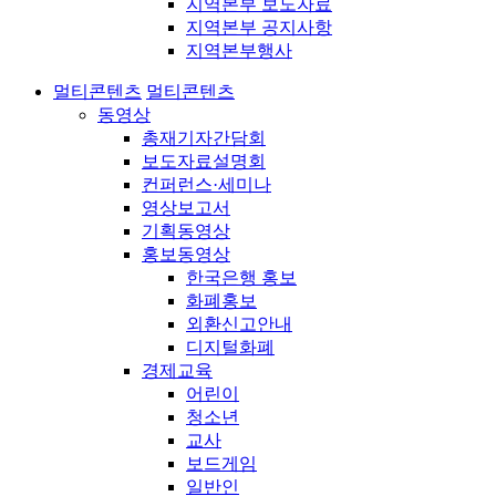
지역본부 보도자료
지역본부 공지사항
지역본부행사
멀티콘텐츠
멀티콘텐츠
동영상
총재기자간담회
보도자료설명회
컨퍼런스·세미나
영상보고서
기획동영상
홍보동영상
한국은행 홍보
화폐홍보
외환신고안내
디지털화폐
경제교육
어린이
청소년
교사
보드게임
일반인