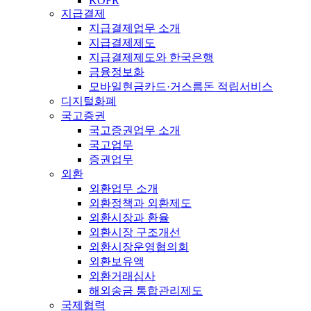
KOFR
지급결제
지급결제업무 소개
지급결제제도
지급결제제도와 한국은행
금융정보화
모바일현금카드·거스름돈 적립서비스
디지털화폐
국고증권
국고증권업무 소개
국고업무
증권업무
외환
외환업무 소개
외환정책과 외환제도
외환시장과 환율
외환시장 구조개선
외환시장운영협의회
외환보유액
외환거래심사
해외송금 통합관리제도
국제협력