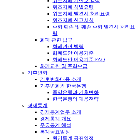
위조지폐 기번호 검색
위조지폐 식별요령
위조지폐 발견시 처리요령
위조지폐 신고서식
주화 훼손 및 훼손 주화 발견시 처리요
령
화폐 관련 법규
화폐관련 법령
화폐도안 이용기준
화폐도안 이용기준 FAQ
화폐교환 및 주화수급
기후변화
기후변화대응 소개
기후변화와 한국은행
중앙은행과 기후변화
한국은행의 대응전략
경제통계
경제통계업무 소개
경제통계 개요
주요통계 해설
통계공표일정
월간통계 공표일정