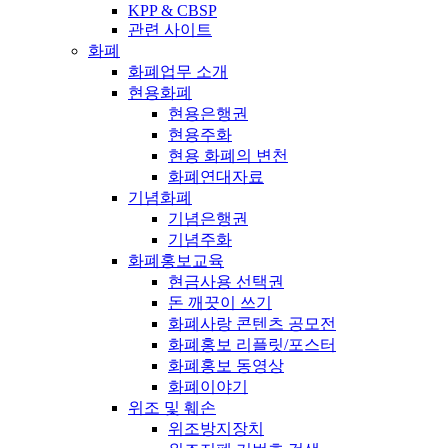
KPP & CBSP
관련 사이트
화폐
화폐업무 소개
현용화폐
현용은행권
현용주화
현용 화폐의 변천
화폐연대자료
기념화폐
기념은행권
기념주화
화폐홍보교육
현금사용 선택권
돈 깨끗이 쓰기
화폐사랑 콘텐츠 공모전
화폐홍보 리플릿/포스터
화폐홍보 동영상
화폐이야기
위조 및 훼손
위조방지장치