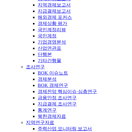
지역경제보고서
지급결제보고서
해외경제 포커스
경제상황 평가
국민계정리뷰
국민계정
기업경영분석
산업연관표
단행본
기타간행물
조사연구
BOK 이슈노트
경제분석
BOK 경제연구
경제전망 핵심이슈·심층연구
금융안정 조사연구
지급결제 조사연구
통계연구
북한경제자료
지역연구자료
주력산업 모니터링 보고서