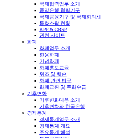
국제협력업무 소개
중앙은행 협력기구
국제금융기구 및 국제회의체
통화스왑 현황
KPP & CBSP
관련 사이트
화폐
화폐업무 소개
현용화폐
기념화폐
화폐홍보교육
위조 및 훼손
화폐 관련 법규
화폐교환 및 주화수급
기후변화
기후변화대응 소개
기후변화와 한국은행
경제통계
경제통계업무 소개
경제통계 개요
주요통계 해설