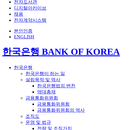
전자도서관
디지털아카이브
채용
전자계약시스템
본인인증
ENGLISH
한국은행 BANK OF KOREA
한국은행
한국은행이 하는 일
설립목적 및 역사
한국은행법의 변천
역대총재
금융통화위원회
금융통화위원회
금융통화위원회의 역사
조직도
운영 및 법규
전략 및 조직가치