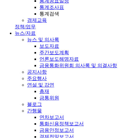
통계공표일정
통계조사표
통계검색
경제교육
정책/업무
뉴스/자료
뉴스 및 의사록
보도자료
주간보도계획
언론보도해명자료
금융통화위원회 의사록 및 의결사항
공지사항
주요행사
연설 및 강연
총재
금통위원
블로그
간행물
연차보고서
통화신용정책보고서
금융안정보고서
경제전망보고서