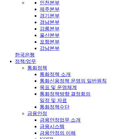
인천본부
제주본부
경기본부
경남본부
강릉본부
울산본부
포항본부
강남본부
한국은행
정책/업무
통화정책
통화정책 소개
통화신용정책 운영의 일반원칙
목표 및 운영체계
통화정책방향 결정회의
일정 및 자료
통화정책수단
금융안정
금융안정업무 소개
금융시스템
금융안정의 이해