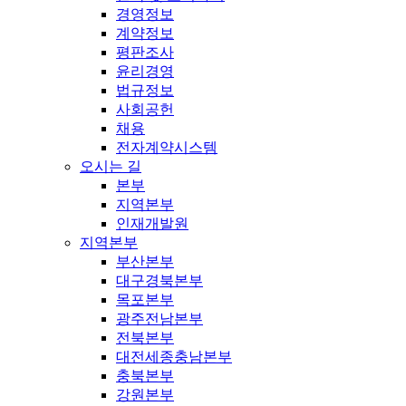
경영정보
계약정보
평판조사
윤리경영
법규정보
사회공헌
채용
전자계약시스템
오시는 길
본부
지역본부
인재개발원
지역본부
부산본부
대구경북본부
목포본부
광주전남본부
전북본부
대전세종충남본부
충북본부
강원본부