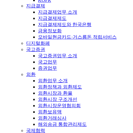
KOFR
지급결제
지급결제업무 소개
지급결제제도
지급결제제도와 한국은행
금융정보화
모바일현금카드·거스름돈 적립서비스
디지털화폐
국고증권
국고증권업무 소개
국고업무
증권업무
외환
외환업무 소개
외환정책과 외환제도
외환시장과 환율
외환시장 구조개선
외환시장운영협의회
외환보유액
외환거래심사
해외송금 통합관리제도
국제협력