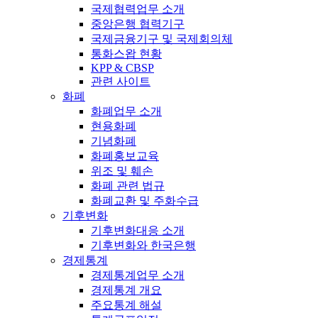
국제협력업무 소개
중앙은행 협력기구
국제금융기구 및 국제회의체
통화스왑 현황
KPP & CBSP
관련 사이트
화폐
화폐업무 소개
현용화폐
기념화폐
화폐홍보교육
위조 및 훼손
화폐 관련 법규
화폐교환 및 주화수급
기후변화
기후변화대응 소개
기후변화와 한국은행
경제통계
경제통계업무 소개
경제통계 개요
주요통계 해설