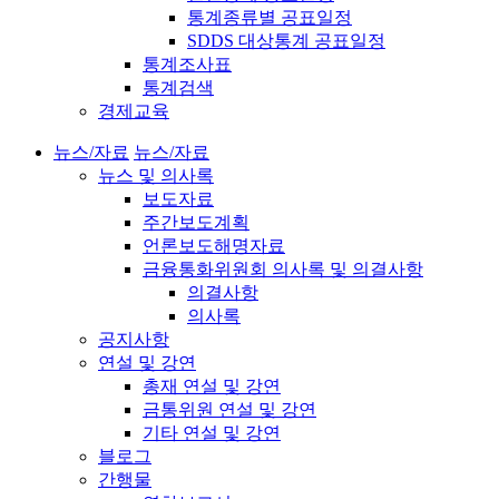
통계종류별 공표일정
SDDS 대상통계 공표일정
통계조사표
통계검색
경제교육
뉴스/자료
뉴스/자료
뉴스 및 의사록
보도자료
주간보도계획
언론보도해명자료
금융통화위원회 의사록 및 의결사항
의결사항
의사록
공지사항
연설 및 강연
총재 연설 및 강연
금통위원 연설 및 강연
기타 연설 및 강연
블로그
간행물