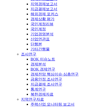
지역경제보고서
지급결제보고서
해외경제 포커스
경제상황 평가
국민계정리뷰
국민계정
기업경영분석
산업연관표
단행본
기타간행물
조사연구
BOK 이슈노트
경제분석
BOK 경제연구
경제전망 핵심이슈·심층연구
금융안정 조사연구
지급결제 조사연구
통계연구
북한경제자료
지역연구자료
주력산업 모니터링 보고서