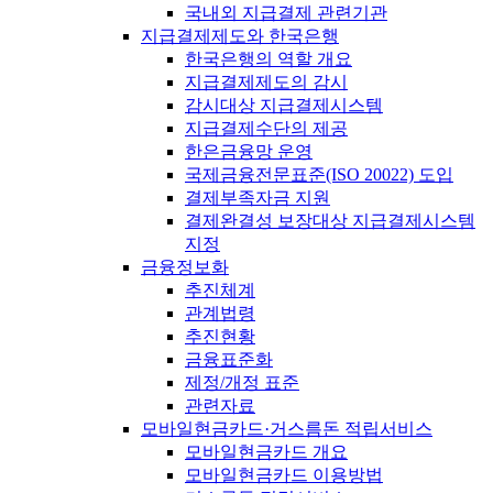
국내외 지급결제 관련기관
지급결제제도와 한국은행
한국은행의 역할 개요
지급결제제도의 감시
감시대상 지급결제시스템
지급결제수단의 제공
한은금융망 운영
국제금융전문표준(ISO 20022) 도입
결제부족자금 지원
결제완결성 보장대상 지급결제시스템
지정
금융정보화
추진체계
관계법령
추진현황
금융표준화
제정/개정 표준
관련자료
모바일현금카드·거스름돈 적립서비스
모바일현금카드 개요
모바일현금카드 이용방법