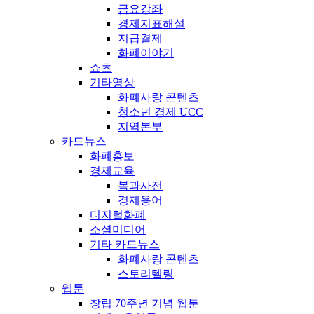
금요강좌
경제지표해설
지급결제
화폐이야기
쇼츠
기타영상
화폐사랑 콘텐츠
청소년 경제 UCC
지역본부
카드뉴스
화폐홍보
경제교육
복과사전
경제용어
디지털화폐
소셜미디어
기타 카드뉴스
화폐사랑 콘텐츠
스토리텔링
웹툰
창립 70주년 기념 웹툰