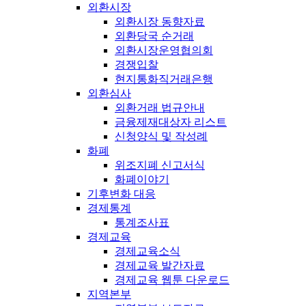
외환시장
외환시장 동향자료
외환당국 순거래
외환시장운영협의회
경쟁입찰
현지통화직거래은행
외환심사
외환거래 법규안내
금융제재대상자 리스트
신청양식 및 작성례
화폐
위조지폐 신고서식
화폐이야기
기후변화 대응
경제통계
통계조사표
경제교육
경제교육소식
경제교육 발간자료
경제교육 웹툰 다운로드
지역본부