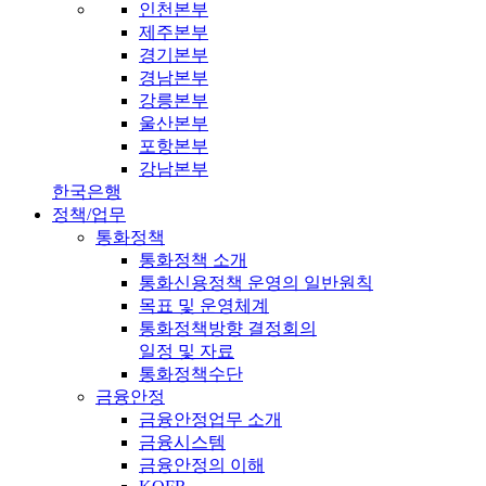
인천본부
제주본부
경기본부
경남본부
강릉본부
울산본부
포항본부
강남본부
한국은행
정책/업무
통화정책
통화정책 소개
통화신용정책 운영의 일반원칙
목표 및 운영체계
통화정책방향 결정회의
일정 및 자료
통화정책수단
금융안정
금융안정업무 소개
금융시스템
금융안정의 이해