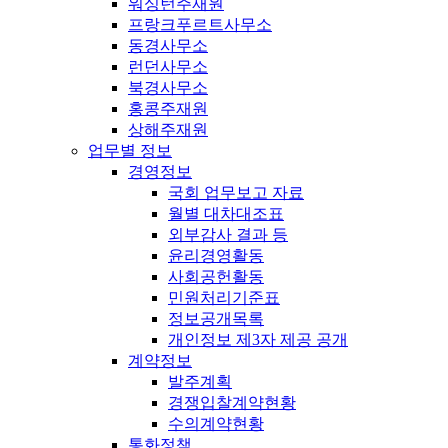
워싱턴주재원
프랑크푸르트사무소
동경사무소
런던사무소
북경사무소
홍콩주재원
상해주재원
업무별 정보
경영정보
국회 업무보고 자료
월별 대차대조표
외부감사 결과 등
윤리경영활동
사회공헌활동
민원처리기준표
정보공개목록
개인정보 제3자 제공 공개
계약정보
발주계획
경쟁입찰계약현황
수의계약현황
통화정책