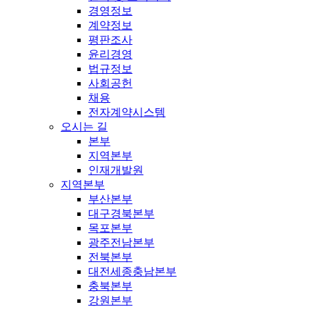
경영정보
계약정보
평판조사
윤리경영
법규정보
사회공헌
채용
전자계약시스템
오시는 길
본부
지역본부
인재개발원
지역본부
부산본부
대구경북본부
목포본부
광주전남본부
전북본부
대전세종충남본부
충북본부
강원본부