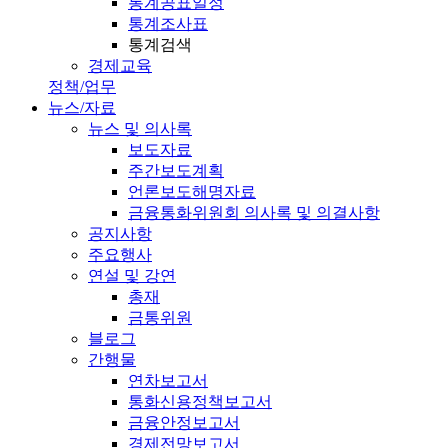
통계공표일정
통계조사표
통계검색
경제교육
정책/업무
뉴스/자료
뉴스 및 의사록
보도자료
주간보도계획
언론보도해명자료
금융통화위원회 의사록 및 의결사항
공지사항
주요행사
연설 및 강연
총재
금통위원
블로그
간행물
연차보고서
통화신용정책보고서
금융안정보고서
경제전망보고서