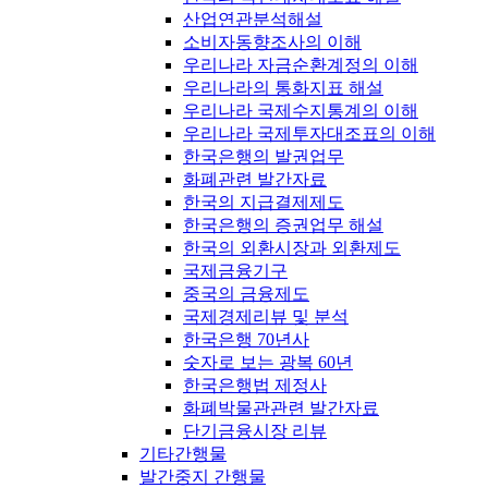
산업연관분석해설
소비자동향조사의 이해
우리나라 자금순환계정의 이해
우리나라의 통화지표 해설
우리나라 국제수지통계의 이해
우리나라 국제투자대조표의 이해
한국은행의 발권업무
화폐관련 발간자료
한국의 지급결제제도
한국은행의 증권업무 해설
한국의 외환시장과 외환제도
국제금융기구
중국의 금융제도
국제경제리뷰 및 분석
한국은행 70년사
숫자로 보는 광복 60년
한국은행법 제정사
화폐박물관관련 발간자료
단기금융시장 리뷰
기타간행물
발간중지 간행물