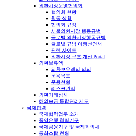
외환시장운영협의회
협의회 현황
활동 상황
협의회 규정
서울외환시장 행동규범
글로벌 외환시장행동규범
글로벌 규범 이행선언서
관련 사이트
외환시장 구조 개선 Portal
외환보유액
외환보유액의 의의
운용목표
운용현황
리스크관리
외환거래심사
해외송금 통합관리제도
국제협력
국제협력업무 소개
중앙은행 협력기구
국제금융기구 및 국제회의체
통화스왑 현황