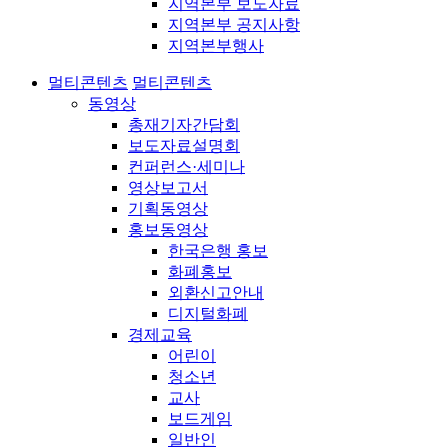
지역본부 보도자료
지역본부 공지사항
지역본부행사
멀티콘텐츠
멀티콘텐츠
동영상
총재기자간담회
보도자료설명회
컨퍼런스·세미나
영상보고서
기획동영상
홍보동영상
한국은행 홍보
화폐홍보
외환신고안내
디지털화폐
경제교육
어린이
청소년
교사
보드게임
일반인