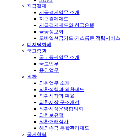
KOFR
지급결제
지급결제업무 소개
지급결제제도
지급결제제도와 한국은행
금융정보화
모바일현금카드·거스름돈 적립서비스
디지털화폐
국고증권
국고증권업무 소개
국고업무
증권업무
외환
외환업무 소개
외환정책과 외환제도
외환시장과 환율
외환시장 구조개선
외환시장운영협의회
외환보유액
외환거래심사
해외송금 통합관리제도
국제협력