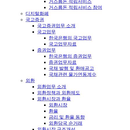
거스름돈 적립서비스
거스름돈 적립서비스 참여
디지털화폐
국고증권
국고증권업무 소개
국고업무
한국은행의 국고업무
국고업무자료
증권업무
한국은행의 증권업무
증권업무자료
국채 발행 및 환매공고
국채관련 물가연동계수
외환
외환업무 소개
외환정책과 외환제도
외환시장과 환율
외환시장
환율
금리 및 환율 동향
외환당국 순거래
외환시장 구조개선