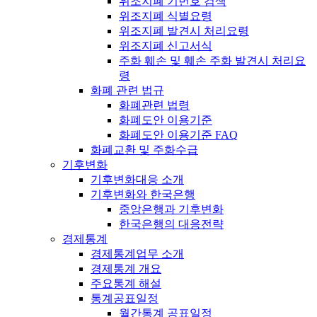
위조지폐 기번호 검색
위조지폐 식별요령
위조지폐 발견시 처리요령
위조지폐 신고서식
주화 훼손 및 훼손 주화 발견시 처리요
령
화폐 관련 법규
화폐관련 법령
화폐도안 이용기준
화폐도안 이용기준 FAQ
화폐교환 및 주화수급
기후변화
기후변화대응 소개
기후변화와 한국은행
중앙은행과 기후변화
한국은행의 대응전략
경제통계
경제통계업무 소개
경제통계 개요
주요통계 해설
통계공표일정
월간통계 공표일정