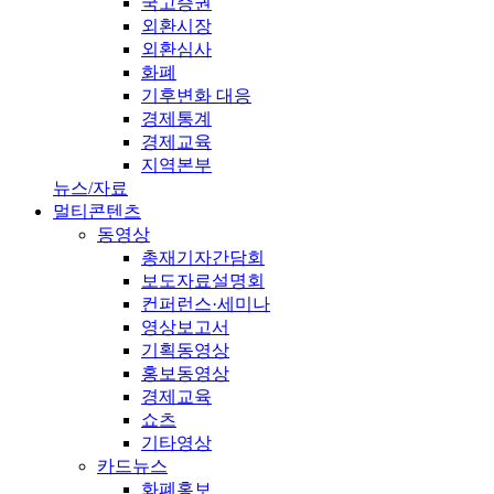
국고증권
외환시장
외환심사
화폐
기후변화 대응
경제통계
경제교육
지역본부
뉴스/자료
멀티콘텐츠
동영상
총재기자간담회
보도자료설명회
컨퍼런스·세미나
영상보고서
기획동영상
홍보동영상
경제교육
쇼츠
기타영상
카드뉴스
화폐홍보