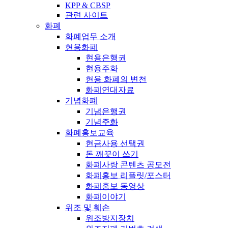
KPP & CBSP
관련 사이트
화폐
화폐업무 소개
현용화폐
현용은행권
현용주화
현용 화폐의 변천
화폐연대자료
기념화폐
기념은행권
기념주화
화폐홍보교육
현금사용 선택권
돈 깨끗이 쓰기
화폐사랑 콘텐츠 공모전
화폐홍보 리플릿/포스터
화폐홍보 동영상
화폐이야기
위조 및 훼손
위조방지장치