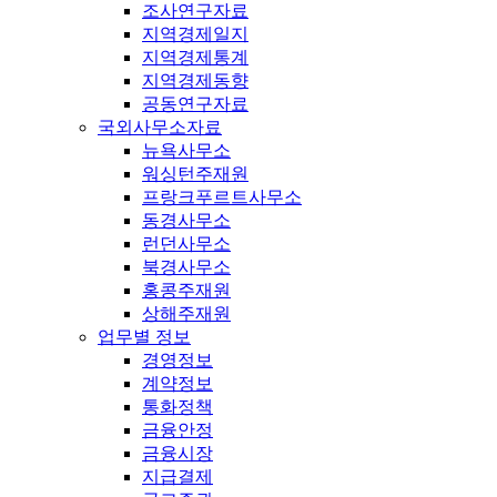
조사연구자료
지역경제일지
지역경제통계
지역경제동향
공동연구자료
국외사무소자료
뉴욕사무소
워싱턴주재원
프랑크푸르트사무소
동경사무소
런던사무소
북경사무소
홍콩주재원
상해주재원
업무별 정보
경영정보
계약정보
통화정책
금융안정
금융시장
지급결제