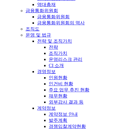
역대총재
금융통화위원회
금융통화위원회
금융통화위원회의 역사
조직도
운영 및 법규
전략 및 조직가치
전략
조직가치
운영리스크 관리
CI 소개
경영정보
인원현황
인건비 현황
주요 업무 추진 현황
재무현황
외부감사 결과 등
계약정보
계약정보 안내
발주계획
경쟁입찰계약현황