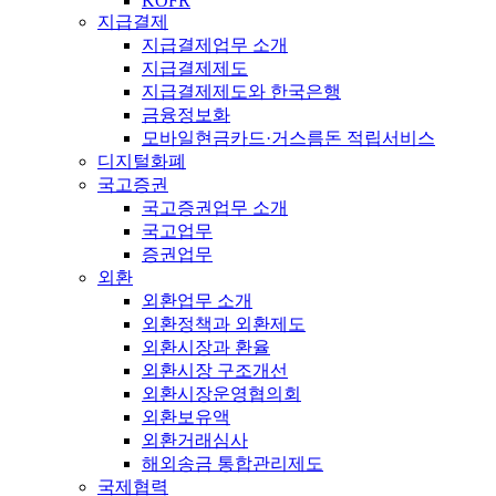
KOFR
지급결제
지급결제업무 소개
지급결제제도
지급결제제도와 한국은행
금융정보화
모바일현금카드·거스름돈 적립서비스
디지털화폐
국고증권
국고증권업무 소개
국고업무
증권업무
외환
외환업무 소개
외환정책과 외환제도
외환시장과 환율
외환시장 구조개선
외환시장운영협의회
외환보유액
외환거래심사
해외송금 통합관리제도
국제협력