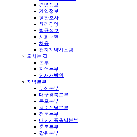
경영정보
계약정보
평판조사
윤리경영
법규정보
사회공헌
채용
전자계약시스템
오시는 길
본부
지역본부
인재개발원
지역본부
부산본부
대구경북본부
목포본부
광주전남본부
전북본부
대전세종충남본부
충북본부
강원본부