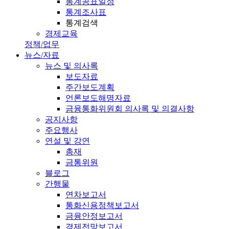
통계공표일정
통계조사표
통계검색
경제교육
정책/업무
뉴스/자료
뉴스 및 의사록
보도자료
주간보도계획
언론보도해명자료
금융통화위원회 의사록 및 의결사항
공지사항
주요행사
연설 및 강연
총재
금통위원
블로그
간행물
연차보고서
통화신용정책보고서
금융안정보고서
경제전망보고서