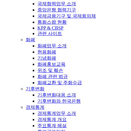
국제협력업무 소개
중앙은행 협력기구
국제금융기구 및 국제회의체
통화스왑 현황
KPP & CBSP
관련 사이트
화폐
화폐업무 소개
현용화폐
기념화폐
화폐홍보교육
위조 및 훼손
화폐 관련 법규
화폐교환 및 주화수급
기후변화
기후변화대응 소개
기후변화와 한국은행
경제통계
경제통계업무 소개
경제통계 개요
주요통계 해설