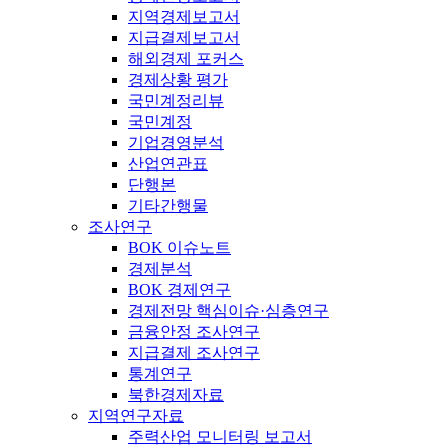
지역경제보고서
지급결제보고서
해외경제 포커스
경제상황 평가
국민계정리뷰
국민계정
기업경영분석
산업연관표
단행본
기타간행물
조사연구
BOK 이슈노트
경제분석
BOK 경제연구
경제전망 핵심이슈·심층연구
금융안정 조사연구
지급결제 조사연구
통계연구
북한경제자료
지역연구자료
주력산업 모니터링 보고서