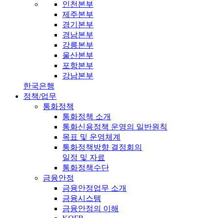
인천본부
제주본부
경기본부
경남본부
강릉본부
울산본부
포항본부
강남본부
한국은행
정책/업무
통화정책
통화정책 소개
통화신용정책 운영의 일반원칙
목표 및 운영체계
통화정책방향 결정회의
일정 및 자료
통화정책수단
금융안정
금융안정업무 소개
금융시스템
금융안정의 이해