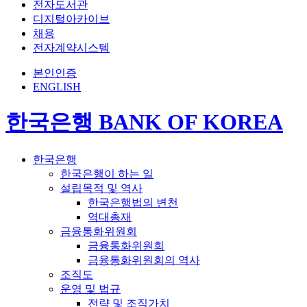
전자도서관
디지털아카이브
채용
전자계약시스템
본인인증
ENGLISH
한국은행 BANK OF KOREA
한국은행
한국은행이 하는 일
설립목적 및 역사
한국은행법의 변천
역대총재
금융통화위원회
금융통화위원회
금융통화위원회의 역사
조직도
운영 및 법규
전략 및 조직가치