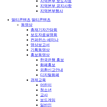
지역본부 보도자료
지역본부 공지사항
지역본부행사
멀티콘텐츠
멀티콘텐츠
동영상
총재기자간담회
보도자료설명회
컨퍼런스·세미나
영상보고서
기획동영상
홍보동영상
한국은행 홍보
화폐홍보
외환신고안내
디지털화폐
경제교육
어린이
청소년
교사
보드게임
일반인