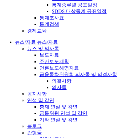
통계종류별 공표일정
SDDS 대상통계 공표일정
통계조사표
통계검색
경제교육
뉴스/자료
뉴스/자료
뉴스 및 의사록
보도자료
주간보도계획
언론보도해명자료
금융통화위원회 의사록 및 의결사항
의결사항
의사록
공지사항
연설 및 강연
총재 연설 및 강연
금통위원 연설 및 강연
기타 연설 및 강연
블로그
간행물