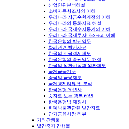
산업연관분석해설
소비자동향조사의 이해
우리나라 자금순환계정의 이해
우리나라의 통화지표 해설
우리나라 국제수지통계의 이해
우리나라 국제투자대조표의 이해
한국은행의 발권업무
화폐관련 발간자료
한국의 지급결제제도
한국은행의 증권업무 해설
한국의 외환시장과 외환제도
국제금융기구
중국의 금융제도
국제경제리뷰 및 분석
한국은행 70년사
숫자로 보는 광복 60년
한국은행법 제정사
화폐박물관관련 발간자료
단기금융시장 리뷰
기타간행물
발간중지 간행물