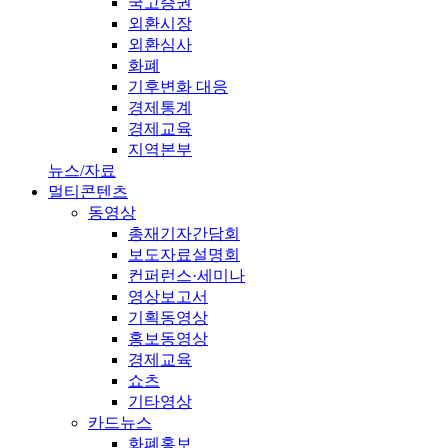
국고증권
외환시장
외환심사
화폐
기후변화 대응
경제통계
경제교육
지역본부
뉴스/자료
멀티콘텐츠
동영상
총재기자간담회
보도자료설명회
컨퍼런스·세미나
영상보고서
기획동영상
홍보동영상
경제교육
쇼츠
기타영상
카드뉴스
화폐홍보