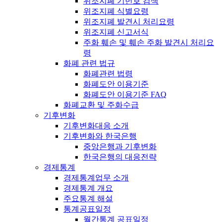
위조지폐 기번호 검색
위조지폐 식별요령
위조지폐 발견시 처리요령
위조지폐 신고서식
주화 훼손 및 훼손 주화 발견시 처리요
령
화폐 관련 법규
화폐관련 법령
화폐도안 이용기준
화폐도안 이용기준 FAQ
화폐교환 및 주화수급
기후변화
기후변화대응 소개
기후변화와 한국은행
중앙은행과 기후변화
한국은행의 대응전략
경제통계
경제통계업무 소개
경제통계 개요
주요통계 해설
통계공표일정
월간통계 공표일정