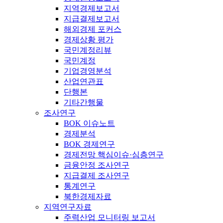
지역경제보고서
지급결제보고서
해외경제 포커스
경제상황 평가
국민계정리뷰
국민계정
기업경영분석
산업연관표
단행본
기타간행물
조사연구
BOK 이슈노트
경제분석
BOK 경제연구
경제전망 핵심이슈·심층연구
금융안정 조사연구
지급결제 조사연구
통계연구
북한경제자료
지역연구자료
주력산업 모니터링 보고서