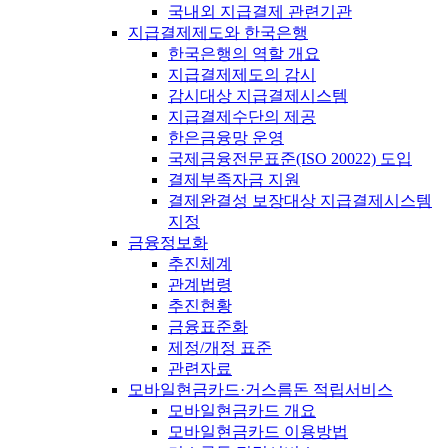
국내외 지급결제 관련기관
지급결제제도와 한국은행
한국은행의 역할 개요
지급결제제도의 감시
감시대상 지급결제시스템
지급결제수단의 제공
한은금융망 운영
국제금융전문표준(ISO 20022) 도입
결제부족자금 지원
결제완결성 보장대상 지급결제시스템
지정
금융정보화
추진체계
관계법령
추진현황
금융표준화
제정/개정 표준
관련자료
모바일현금카드·거스름돈 적립서비스
모바일현금카드 개요
모바일현금카드 이용방법