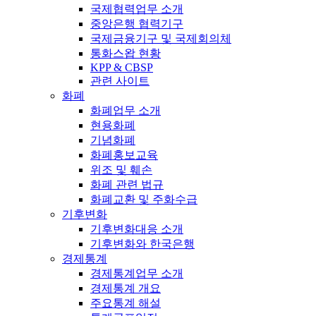
국제협력업무 소개
중앙은행 협력기구
국제금융기구 및 국제회의체
통화스왑 현황
KPP & CBSP
관련 사이트
화폐
화폐업무 소개
현용화폐
기념화폐
화폐홍보교육
위조 및 훼손
화폐 관련 법규
화폐교환 및 주화수급
기후변화
기후변화대응 소개
기후변화와 한국은행
경제통계
경제통계업무 소개
경제통계 개요
주요통계 해설