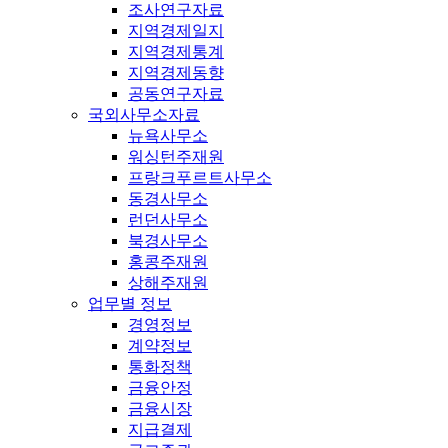
조사연구자료
지역경제일지
지역경제통계
지역경제동향
공동연구자료
국외사무소자료
뉴욕사무소
워싱턴주재원
프랑크푸르트사무소
동경사무소
런던사무소
북경사무소
홍콩주재원
상해주재원
업무별 정보
경영정보
계약정보
통화정책
금융안정
금융시장
지급결제