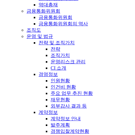
역대총재
금융통화위원회
금융통화위원회
금융통화위원회의 역사
조직도
운영 및 법규
전략 및 조직가치
전략
조직가치
운영리스크 관리
CI 소개
경영정보
인원현황
인건비 현황
주요 업무 추진 현황
재무현황
외부감사 결과 등
계약정보
계약정보 안내
발주계획
경쟁입찰계약현황