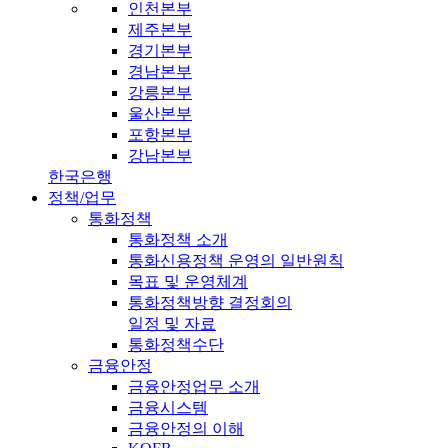
인천본부
제주본부
경기본부
경남본부
강릉본부
울산본부
포항본부
강남본부
한국은행
정책/업무
통화정책
통화정책 소개
통화신용정책 운영의 일반원칙
목표 및 운영체계
통화정책방향 결정회의
일정 및 자료
통화정책수단
금융안정
금융안정업무 소개
금융시스템
금융안정의 이해