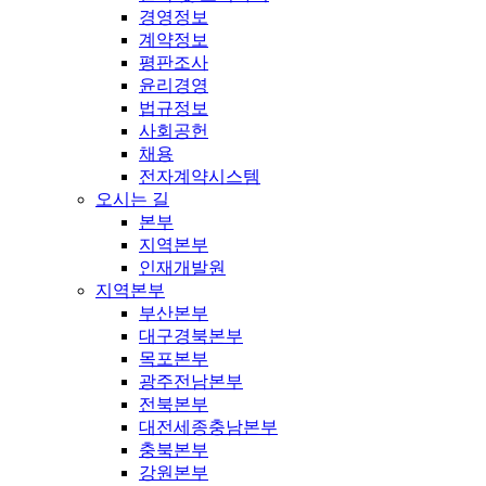
경영정보
계약정보
평판조사
윤리경영
법규정보
사회공헌
채용
전자계약시스템
오시는 길
본부
지역본부
인재개발원
지역본부
부산본부
대구경북본부
목포본부
광주전남본부
전북본부
대전세종충남본부
충북본부
강원본부