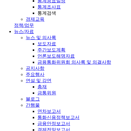
통계공표일정
통계조사표
통계검색
경제교육
정책/업무
뉴스/자료
뉴스 및 의사록
보도자료
주간보도계획
언론보도해명자료
금융통화위원회 의사록 및 의결사항
공지사항
주요행사
연설 및 강연
총재
금통위원
블로그
간행물
연차보고서
통화신용정책보고서
금융안정보고서
경제전망보고서