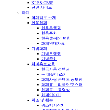
KPP & CBSP
관련 사이트
화폐
화폐업무 소개
현용화폐
현용은행권
현용주화
현용 화폐의 변천
화폐연대자료
기념화폐
기념은행권
기념주화
화폐홍보교육
현금사용 선택권
돈 깨끗이 쓰기
화폐사랑 콘텐츠 공모전
화폐홍보 리플릿/포스터
화폐홍보 동영상
화폐이야기
위조 및 훼손
위조방지장치