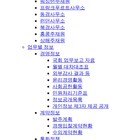
워싱턴주재원
프랑크푸르트사무소
동경사무소
런던사무소
북경사무소
홍콩주재원
상해주재원
업무별 정보
경영정보
국회 업무보고 자료
월별 대차대조표
외부감사 결과 등
윤리경영활동
사회공헌활동
민원처리기준표
정보공개목록
개인정보 제3자 제공 공개
계약정보
발주계획
경쟁입찰계약현황
수의계약현황
통화정책