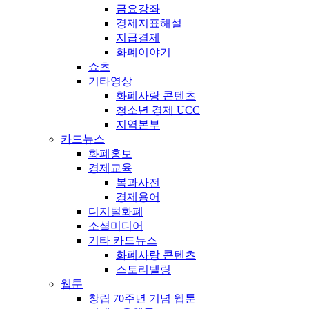
금요강좌
경제지표해설
지급결제
화폐이야기
쇼츠
기타영상
화폐사랑 콘텐츠
청소년 경제 UCC
지역본부
카드뉴스
화폐홍보
경제교육
복과사전
경제용어
디지털화폐
소셜미디어
기타 카드뉴스
화폐사랑 콘텐츠
스토리텔링
웹툰
창립 70주년 기념 웹툰