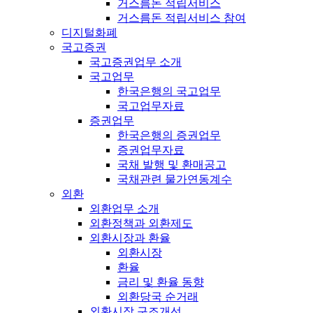
거스름돈 적립서비스
거스름돈 적립서비스 참여
디지털화폐
국고증권
국고증권업무 소개
국고업무
한국은행의 국고업무
국고업무자료
증권업무
한국은행의 증권업무
증권업무자료
국채 발행 및 환매공고
국채관련 물가연동계수
외환
외환업무 소개
외환정책과 외환제도
외환시장과 환율
외환시장
환율
금리 및 환율 동향
외환당국 순거래
외환시장 구조개선