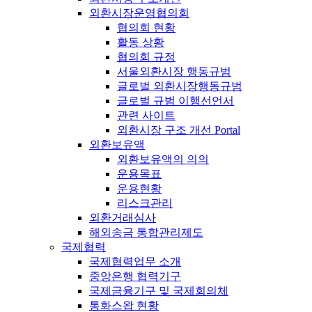
외환시장운영협의회
협의회 현황
활동 상황
협의회 규정
서울외환시장 행동규범
글로벌 외환시장행동규범
글로벌 규범 이행선언서
관련 사이트
외환시장 구조 개선 Portal
외환보유액
외환보유액의 의의
운용목표
운용현황
리스크관리
외환거래심사
해외송금 통합관리제도
국제협력
국제협력업무 소개
중앙은행 협력기구
국제금융기구 및 국제회의체
통화스왑 현황