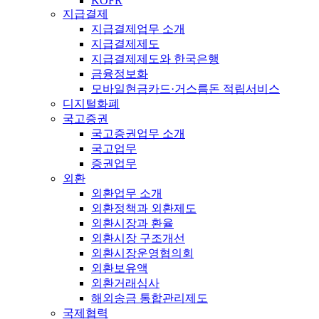
KOFR
지급결제
지급결제업무 소개
지급결제제도
지급결제제도와 한국은행
금융정보화
모바일현금카드·거스름돈 적립서비스
디지털화폐
국고증권
국고증권업무 소개
국고업무
증권업무
외환
외환업무 소개
외환정책과 외환제도
외환시장과 환율
외환시장 구조개선
외환시장운영협의회
외환보유액
외환거래심사
해외송금 통합관리제도
국제협력