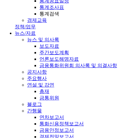
통계공표일정
통계조사표
통계검색
경제교육
정책/업무
뉴스/자료
뉴스 및 의사록
보도자료
주간보도계획
언론보도해명자료
금융통화위원회 의사록 및 의결사항
공지사항
주요행사
연설 및 강연
총재
금통위원
블로그
간행물
연차보고서
통화신용정책보고서
금융안정보고서
경제전망보고서