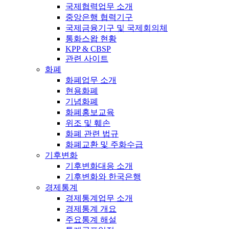
국제협력업무 소개
중앙은행 협력기구
국제금융기구 및 국제회의체
통화스왑 현황
KPP & CBSP
관련 사이트
화폐
화폐업무 소개
현용화폐
기념화폐
화폐홍보교육
위조 및 훼손
화폐 관련 법규
화폐교환 및 주화수급
기후변화
기후변화대응 소개
기후변화와 한국은행
경제통계
경제통계업무 소개
경제통계 개요
주요통계 해설