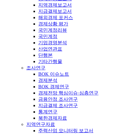
지역경제보고서
지급결제보고서
해외경제 포커스
경제상황 평가
국민계정리뷰
국민계정
기업경영분석
산업연관표
단행본
기타간행물
조사연구
BOK 이슈노트
경제분석
BOK 경제연구
경제전망 핵심이슈·심층연구
금융안정 조사연구
지급결제 조사연구
통계연구
북한경제자료
지역연구자료
주력산업 모니터링 보고서