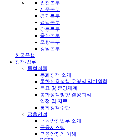
인천본부
제주본부
경기본부
경남본부
강릉본부
울산본부
포항본부
강남본부
한국은행
정책/업무
통화정책
통화정책 소개
통화신용정책 운영의 일반원칙
목표 및 운영체계
통화정책방향 결정회의
일정 및 자료
통화정책수단
금융안정
금융안정업무 소개
금융시스템
금융안정의 이해