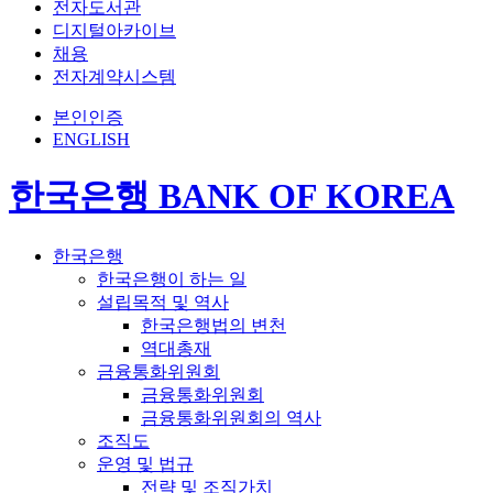
전자도서관
디지털아카이브
채용
전자계약시스템
본인인증
ENGLISH
한국은행 BANK OF KOREA
한국은행
한국은행이 하는 일
설립목적 및 역사
한국은행법의 변천
역대총재
금융통화위원회
금융통화위원회
금융통화위원회의 역사
조직도
운영 및 법규
전략 및 조직가치