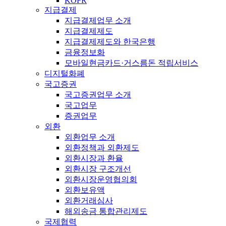
KOFR
지급결제
지급결제업무 소개
지급결제제도
지급결제제도와 한국은행
금융정보화
모바일현금카드·거스름돈 적립서비스
디지털화폐
국고증권
국고증권업무 소개
국고업무
증권업무
외환
외환업무 소개
외환정책과 외환제도
외환시장과 환율
외환시장 구조개선
외환시장운영협의회
외환보유액
외환거래심사
해외송금 통합관리제도
국제협력