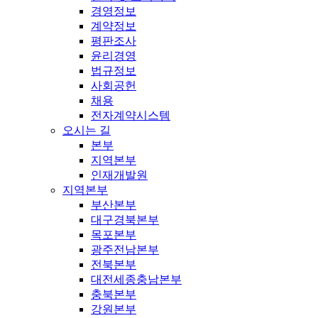
경영정보
계약정보
평판조사
윤리경영
법규정보
사회공헌
채용
전자계약시스템
오시는 길
본부
지역본부
인재개발원
지역본부
부산본부
대구경북본부
목포본부
광주전남본부
전북본부
대전세종충남본부
충북본부
강원본부