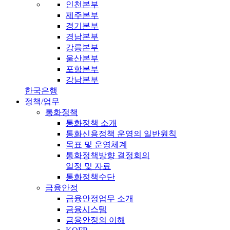
인천본부
제주본부
경기본부
경남본부
강릉본부
울산본부
포항본부
강남본부
한국은행
정책/업무
통화정책
통화정책 소개
통화신용정책 운영의 일반원칙
목표 및 운영체계
통화정책방향 결정회의
일정 및 자료
통화정책수단
금융안정
금융안정업무 소개
금융시스템
금융안정의 이해