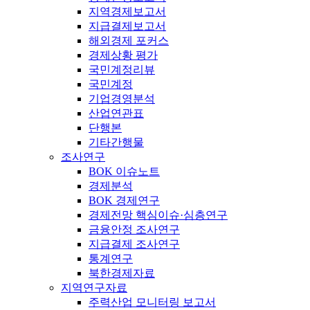
지역경제보고서
지급결제보고서
해외경제 포커스
경제상황 평가
국민계정리뷰
국민계정
기업경영분석
산업연관표
단행본
기타간행물
조사연구
BOK 이슈노트
경제분석
BOK 경제연구
경제전망 핵심이슈·심층연구
금융안정 조사연구
지급결제 조사연구
통계연구
북한경제자료
지역연구자료
주력산업 모니터링 보고서