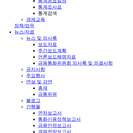
통계공표일정
통계조사표
통계검색
경제교육
정책/업무
뉴스/자료
뉴스 및 의사록
보도자료
주간보도계획
언론보도해명자료
금융통화위원회 의사록 및 의결사항
공지사항
주요행사
연설 및 강연
총재
금통위원
블로그
간행물
연차보고서
통화신용정책보고서
금융안정보고서
경제전망보고서