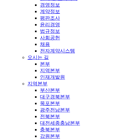
경영정보
계약정보
평판조사
윤리경영
법규정보
사회공헌
채용
전자계약시스템
오시는 길
본부
지역본부
인재개발원
지역본부
부산본부
대구경북본부
목포본부
광주전남본부
전북본부
대전세종충남본부
충북본부
강원본부