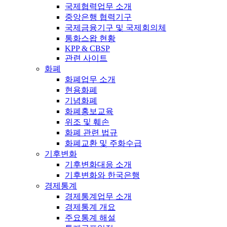
국제협력업무 소개
중앙은행 협력기구
국제금융기구 및 국제회의체
통화스왑 현황
KPP & CBSP
관련 사이트
화폐
화폐업무 소개
현용화폐
기념화폐
화폐홍보교육
위조 및 훼손
화폐 관련 법규
화폐교환 및 주화수급
기후변화
기후변화대응 소개
기후변화와 한국은행
경제통계
경제통계업무 소개
경제통계 개요
주요통계 해설