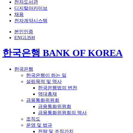
전자도서관
디지털아카이브
채용
전자계약시스템
본인인증
ENGLISH
한국은행 BANK OF KOREA
한국은행
한국은행이 하는 일
설립목적 및 역사
한국은행법의 변천
역대총재
금융통화위원회
금융통화위원회
금융통화위원회의 역사
조직도
운영 및 법규
전략 및 조직가치