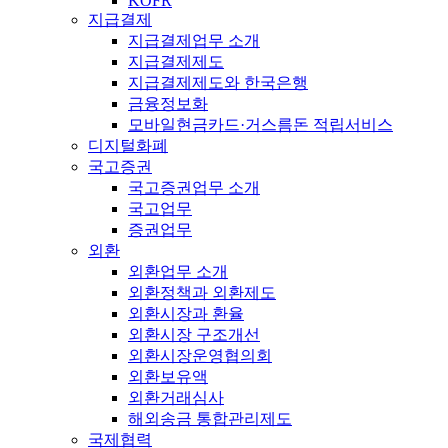
KOFR
지급결제
지급결제업무 소개
지급결제제도
지급결제제도와 한국은행
금융정보화
모바일현금카드·거스름돈 적립서비스
디지털화폐
국고증권
국고증권업무 소개
국고업무
증권업무
외환
외환업무 소개
외환정책과 외환제도
외환시장과 환율
외환시장 구조개선
외환시장운영협의회
외환보유액
외환거래심사
해외송금 통합관리제도
국제협력