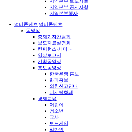
지역본부 보도자료
지역본부 공지사항
지역본부행사
멀티콘텐츠
멀티콘텐츠
동영상
총재기자간담회
보도자료설명회
컨퍼런스·세미나
영상보고서
기획동영상
홍보동영상
한국은행 홍보
화폐홍보
외환신고안내
디지털화폐
경제교육
어린이
청소년
교사
보드게임
일반인