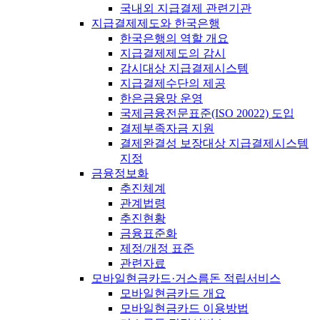
국내외 지급결제 관련기관
지급결제제도와 한국은행
한국은행의 역할 개요
지급결제제도의 감시
감시대상 지급결제시스템
지급결제수단의 제공
한은금융망 운영
국제금융전문표준(ISO 20022) 도입
결제부족자금 지원
결제완결성 보장대상 지급결제시스템
지정
금융정보화
추진체계
관계법령
추진현황
금융표준화
제정/개정 표준
관련자료
모바일현금카드·거스름돈 적립서비스
모바일현금카드 개요
모바일현금카드 이용방법