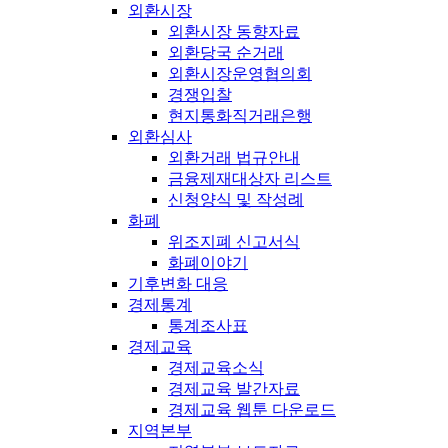
외환시장
외환시장 동향자료
외환당국 순거래
외환시장운영협의회
경쟁입찰
현지통화직거래은행
외환심사
외환거래 법규안내
금융제재대상자 리스트
신청양식 및 작성례
화폐
위조지폐 신고서식
화폐이야기
기후변화 대응
경제통계
통계조사표
경제교육
경제교육소식
경제교육 발간자료
경제교육 웹툰 다운로드
지역본부