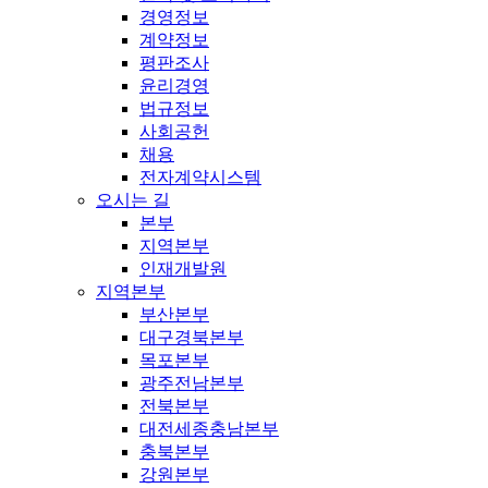
경영정보
계약정보
평판조사
윤리경영
법규정보
사회공헌
채용
전자계약시스템
오시는 길
본부
지역본부
인재개발원
지역본부
부산본부
대구경북본부
목포본부
광주전남본부
전북본부
대전세종충남본부
충북본부
강원본부