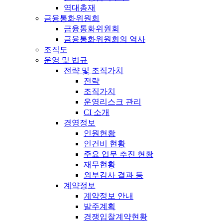
역대총재
금융통화위원회
금융통화위원회
금융통화위원회의 역사
조직도
운영 및 법규
전략 및 조직가치
전략
조직가치
운영리스크 관리
CI 소개
경영정보
인원현황
인건비 현황
주요 업무 추진 현황
재무현황
외부감사 결과 등
계약정보
계약정보 안내
발주계획
경쟁입찰계약현황