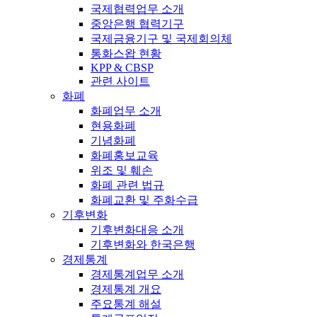
국제협력업무 소개
중앙은행 협력기구
국제금융기구 및 국제회의체
통화스왑 현황
KPP & CBSP
관련 사이트
화폐
화폐업무 소개
현용화폐
기념화폐
화폐홍보교육
위조 및 훼손
화폐 관련 법규
화폐교환 및 주화수급
기후변화
기후변화대응 소개
기후변화와 한국은행
경제통계
경제통계업무 소개
경제통계 개요
주요통계 해설