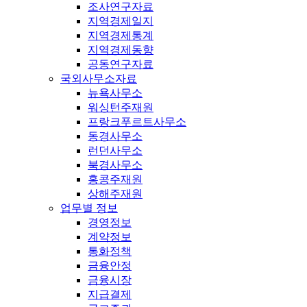
조사연구자료
지역경제일지
지역경제통계
지역경제동향
공동연구자료
국외사무소자료
뉴욕사무소
워싱턴주재원
프랑크푸르트사무소
동경사무소
런던사무소
북경사무소
홍콩주재원
상해주재원
업무별 정보
경영정보
계약정보
통화정책
금융안정
금융시장
지급결제