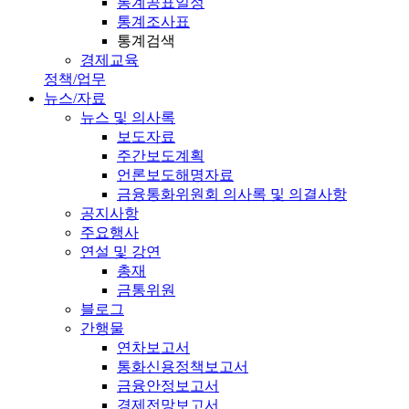
통계공표일정
통계조사표
통계검색
경제교육
정책/업무
뉴스/자료
뉴스 및 의사록
보도자료
주간보도계획
언론보도해명자료
금융통화위원회 의사록 및 의결사항
공지사항
주요행사
연설 및 강연
총재
금통위원
블로그
간행물
연차보고서
통화신용정책보고서
금융안정보고서
경제전망보고서