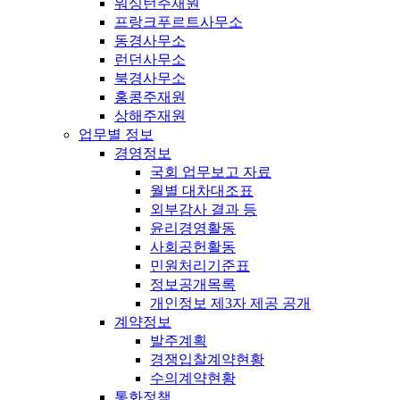
워싱턴주재원
프랑크푸르트사무소
동경사무소
런던사무소
북경사무소
홍콩주재원
상해주재원
업무별 정보
경영정보
국회 업무보고 자료
월별 대차대조표
외부감사 결과 등
윤리경영활동
사회공헌활동
민원처리기준표
정보공개목록
개인정보 제3자 제공 공개
계약정보
발주계획
경쟁입찰계약현황
수의계약현황
통화정책