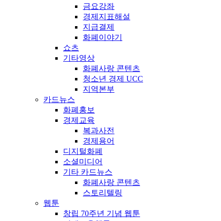
금요강좌
경제지표해설
지급결제
화폐이야기
쇼츠
기타영상
화폐사랑 콘텐츠
청소년 경제 UCC
지역본부
카드뉴스
화폐홍보
경제교육
복과사전
경제용어
디지털화폐
소셜미디어
기타 카드뉴스
화폐사랑 콘텐츠
스토리텔링
웹툰
창립 70주년 기념 웹툰