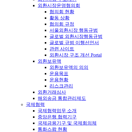
외환시장운영협의회
협의회 현황
활동 상황
협의회 규정
서울외환시장 행동규범
글로벌 외환시장행동규범
글로벌 규범 이행선언서
관련 사이트
외환시장 구조 개선 Portal
외환보유액
외환보유액의 의의
운용목표
운용현황
리스크관리
외환거래심사
해외송금 통합관리제도
국제협력
국제협력업무 소개
중앙은행 협력기구
국제금융기구 및 국제회의체
통화스왑 현황