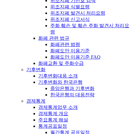
위조지폐 기번호 검색
위조지폐 식별요령
위조지폐 발견시 처리요령
위조지폐 신고서식
주화 훼손 및 훼손 주화 발견시 처리요
령
화폐 관련 법규
화폐관련 법령
화폐도안 이용기준
화폐도안 이용기준 FAQ
화폐교환 및 주화수급
기후변화
기후변화대응 소개
기후변화와 한국은행
중앙은행과 기후변화
한국은행의 대응전략
경제통계
경제통계업무 소개
경제통계 개요
주요통계 해설
통계공표일정
월간통계 공표일정