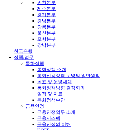
인천본부
제주본부
경기본부
경남본부
강릉본부
울산본부
포항본부
강남본부
한국은행
정책/업무
통화정책
통화정책 소개
통화신용정책 운영의 일반원칙
목표 및 운영체계
통화정책방향 결정회의
일정 및 자료
통화정책수단
금융안정
금융안정업무 소개
금융시스템
금융안정의 이해