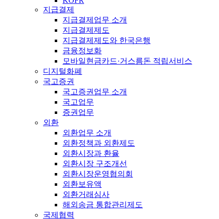
KOFR
지급결제
지급결제업무 소개
지급결제제도
지급결제제도와 한국은행
금융정보화
모바일현금카드·거스름돈 적립서비스
디지털화폐
국고증권
국고증권업무 소개
국고업무
증권업무
외환
외환업무 소개
외환정책과 외환제도
외환시장과 환율
외환시장 구조개선
외환시장운영협의회
외환보유액
외환거래심사
해외송금 통합관리제도
국제협력