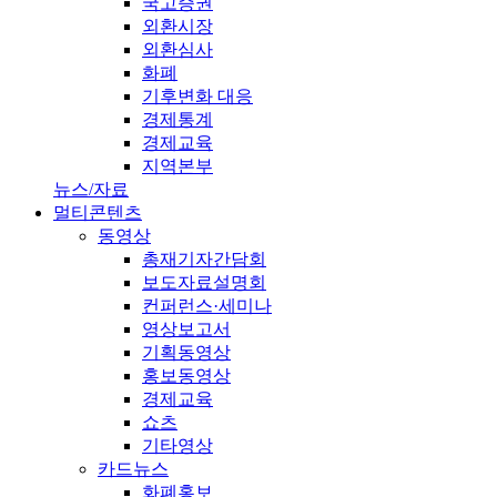
국고증권
외환시장
외환심사
화폐
기후변화 대응
경제통계
경제교육
지역본부
뉴스/자료
멀티콘텐츠
동영상
총재기자간담회
보도자료설명회
컨퍼런스·세미나
영상보고서
기획동영상
홍보동영상
경제교육
쇼츠
기타영상
카드뉴스
화폐홍보