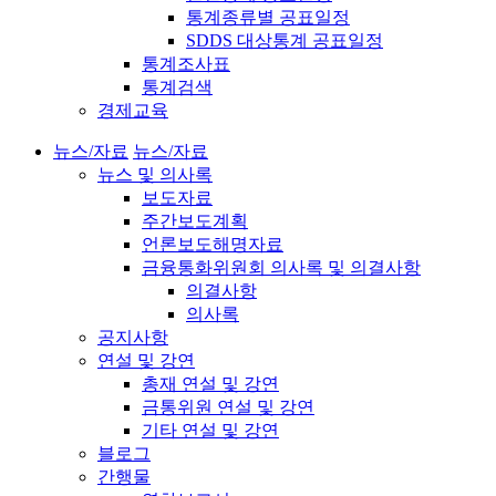
통계종류별 공표일정
SDDS 대상통계 공표일정
통계조사표
통계검색
경제교육
뉴스/자료
뉴스/자료
뉴스 및 의사록
보도자료
주간보도계획
언론보도해명자료
금융통화위원회 의사록 및 의결사항
의결사항
의사록
공지사항
연설 및 강연
총재 연설 및 강연
금통위원 연설 및 강연
기타 연설 및 강연
블로그
간행물