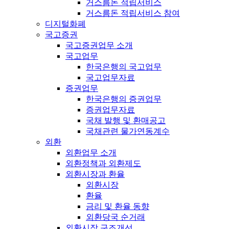
거스름돈 적립서비스
거스름돈 적립서비스 참여
디지털화폐
국고증권
국고증권업무 소개
국고업무
한국은행의 국고업무
국고업무자료
증권업무
한국은행의 증권업무
증권업무자료
국채 발행 및 환매공고
국채관련 물가연동계수
외환
외환업무 소개
외환정책과 외환제도
외환시장과 환율
외환시장
환율
금리 및 환율 동향
외환당국 순거래
외환시장 구조개선