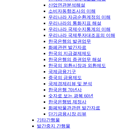
산업연관분석해설
소비자동향조사의 이해
우리나라 자금순환계정의 이해
우리나라의 통화지표 해설
우리나라 국제수지통계의 이해
우리나라 국제투자대조표의 이해
한국은행의 발권업무
화폐관련 발간자료
한국의 지급결제제도
한국은행의 증권업무 해설
한국의 외환시장과 외환제도
국제금융기구
중국의 금융제도
국제경제리뷰 및 분석
한국은행 70년사
숫자로 보는 광복 60년
한국은행법 제정사
화폐박물관관련 발간자료
단기금융시장 리뷰
기타간행물
발간중지 간행물