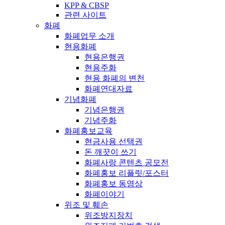
KPP & CBSP
관련 사이트
화폐
화폐업무 소개
현용화폐
현용은행권
현용주화
현용 화폐의 변천
화폐연대자료
기념화폐
기념은행권
기념주화
화폐홍보교육
현금사용 선택권
돈 깨끗이 쓰기
화폐사랑 콘텐츠 공모전
화폐홍보 리플릿/포스터
화폐홍보 동영상
화폐이야기
위조 및 훼손
위조방지장치