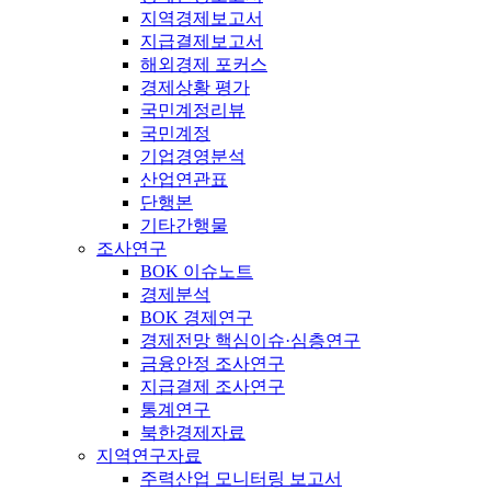
지역경제보고서
지급결제보고서
해외경제 포커스
경제상황 평가
국민계정리뷰
국민계정
기업경영분석
산업연관표
단행본
기타간행물
조사연구
BOK 이슈노트
경제분석
BOK 경제연구
경제전망 핵심이슈·심층연구
금융안정 조사연구
지급결제 조사연구
통계연구
북한경제자료
지역연구자료
주력산업 모니터링 보고서