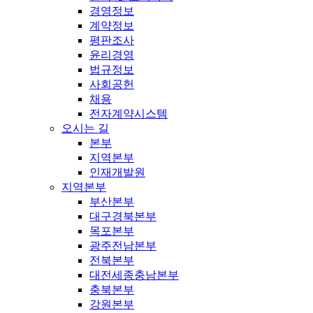
경영정보
계약정보
평판조사
윤리경영
법규정보
사회공헌
채용
전자계약시스템
오시는 길
본부
지역본부
인재개발원
지역본부
부산본부
대구경북본부
목포본부
광주전남본부
전북본부
대전세종충남본부
충북본부
강원본부