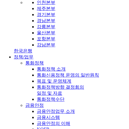
인천본부
제주본부
경기본부
경남본부
강릉본부
울산본부
포항본부
강남본부
한국은행
정책/업무
통화정책
통화정책 소개
통화신용정책 운영의 일반원칙
목표 및 운영체계
통화정책방향 결정회의
일정 및 자료
통화정책수단
금융안정
금융안정업무 소개
금융시스템
금융안정의 이해