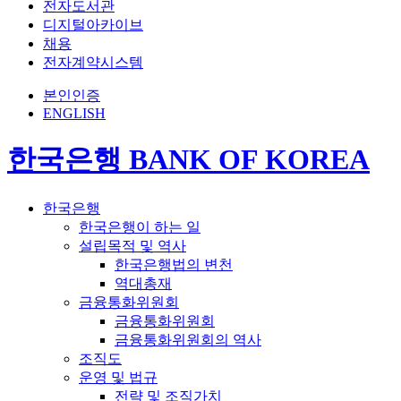
전자도서관
디지털아카이브
채용
전자계약시스템
본인인증
ENGLISH
한국은행 BANK OF KOREA
한국은행
한국은행이 하는 일
설립목적 및 역사
한국은행법의 변천
역대총재
금융통화위원회
금융통화위원회
금융통화위원회의 역사
조직도
운영 및 법규
전략 및 조직가치