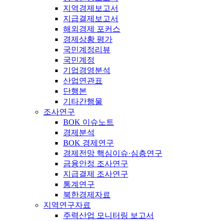
지역경제보고서
지급결제보고서
해외경제 포커스
경제상황 평가
국민계정리뷰
국민계정
기업경영분석
산업연관표
단행본
기타간행물
조사연구
BOK 이슈노트
경제분석
BOK 경제연구
경제전망 핵심이슈·심층연구
금융안정 조사연구
지급결제 조사연구
통계연구
북한경제자료
지역연구자료
주력산업 모니터링 보고서