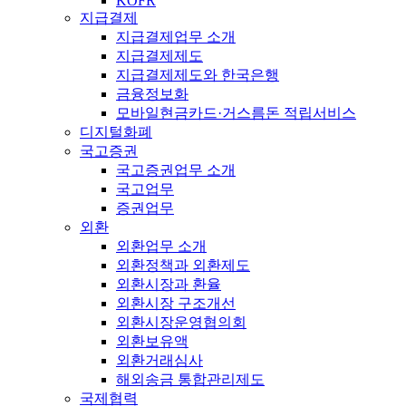
KOFR
지급결제
지급결제업무 소개
지급결제제도
지급결제제도와 한국은행
금융정보화
모바일현금카드·거스름돈 적립서비스
디지털화폐
국고증권
국고증권업무 소개
국고업무
증권업무
외환
외환업무 소개
외환정책과 외환제도
외환시장과 환율
외환시장 구조개선
외환시장운영협의회
외환보유액
외환거래심사
해외송금 통합관리제도
국제협력