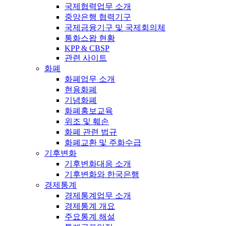
국제협력업무 소개
중앙은행 협력기구
국제금융기구 및 국제회의체
통화스왑 현황
KPP & CBSP
관련 사이트
화폐
화폐업무 소개
현용화폐
기념화폐
화폐홍보교육
위조 및 훼손
화폐 관련 법규
화폐교환 및 주화수급
기후변화
기후변화대응 소개
기후변화와 한국은행
경제통계
경제통계업무 소개
경제통계 개요
주요통계 해설