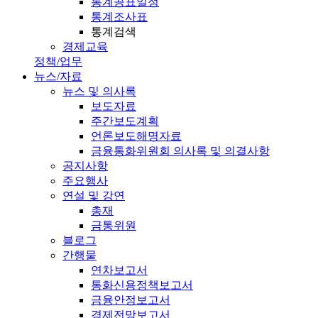
통계공표일정
통계조사표
통계검색
경제교육
정책/업무
뉴스/자료
뉴스 및 의사록
보도자료
주간보도계획
언론보도해명자료
금융통화위원회 의사록 및 의결사항
공지사항
주요행사
연설 및 강연
총재
금통위원
블로그
간행물
연차보고서
통화신용정책보고서
금융안정보고서
경제전망보고서