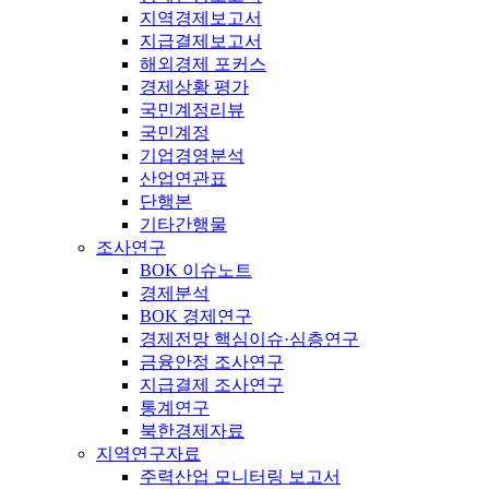
지역경제보고서
지급결제보고서
해외경제 포커스
경제상황 평가
국민계정리뷰
국민계정
기업경영분석
산업연관표
단행본
기타간행물
조사연구
BOK 이슈노트
경제분석
BOK 경제연구
경제전망 핵심이슈·심층연구
금융안정 조사연구
지급결제 조사연구
통계연구
북한경제자료
지역연구자료
주력산업 모니터링 보고서