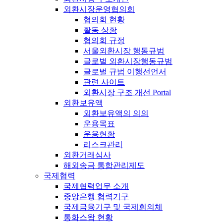
외환시장운영협의회
협의회 현황
활동 상황
협의회 규정
서울외환시장 행동규범
글로벌 외환시장행동규범
글로벌 규범 이행선언서
관련 사이트
외환시장 구조 개선 Portal
외환보유액
외환보유액의 의의
운용목표
운용현황
리스크관리
외환거래심사
해외송금 통합관리제도
국제협력
국제협력업무 소개
중앙은행 협력기구
국제금융기구 및 국제회의체
통화스왑 현황