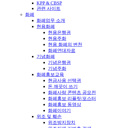
KPP & CBSP
관련 사이트
화폐
화폐업무 소개
현용화폐
현용은행권
현용주화
현용 화폐의 변천
화폐연대자료
기념화폐
기념은행권
기념주화
화폐홍보교육
현금사용 선택권
돈 깨끗이 쓰기
화폐사랑 콘텐츠 공모전
화폐홍보 리플릿/포스터
화폐홍보 동영상
화폐이야기
위조 및 훼손
위조방지장치