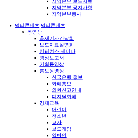
지역본부 보도자료
지역본부 공지사항
지역본부행사
멀티콘텐츠
멀티콘텐츠
동영상
총재기자간담회
보도자료설명회
컨퍼런스·세미나
영상보고서
기획동영상
홍보동영상
한국은행 홍보
화폐홍보
외환신고안내
디지털화폐
경제교육
어린이
청소년
교사
보드게임
일반인