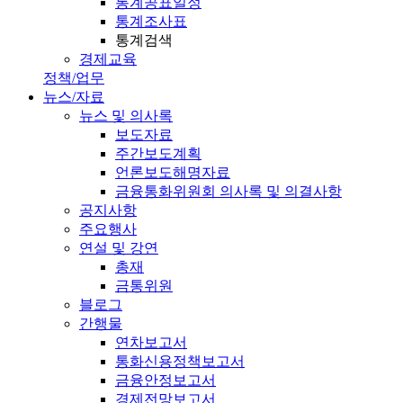
통계공표일정
통계조사표
통계검색
경제교육
정책/업무
뉴스/자료
뉴스 및 의사록
보도자료
주간보도계획
언론보도해명자료
금융통화위원회 의사록 및 의결사항
공지사항
주요행사
연설 및 강연
총재
금통위원
블로그
간행물
연차보고서
통화신용정책보고서
금융안정보고서
경제전망보고서