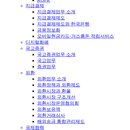
KOFR
지급결제
지급결제업무 소개
지급결제제도
지급결제제도와 한국은행
금융정보화
모바일현금카드·거스름돈 적립서비스
디지털화폐
국고증권
국고증권업무 소개
국고업무
증권업무
외환
외환업무 소개
외환정책과 외환제도
외환시장과 환율
외환시장 구조개선
외환시장운영협의회
외환보유액
외환거래심사
해외송금 통합관리제도
국제협력