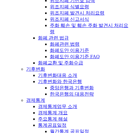
위조지폐 기번호 검색
위조지폐 식별요령
위조지폐 발견시 처리요령
위조지폐 신고서식
주화 훼손 및 훼손 주화 발견시 처리요
령
화폐 관련 법규
화폐관련 법령
화폐도안 이용기준
화폐도안 이용기준 FAQ
화폐교환 및 주화수급
기후변화
기후변화대응 소개
기후변화와 한국은행
중앙은행과 기후변화
한국은행의 대응전략
경제통계
경제통계업무 소개
경제통계 개요
주요통계 해설
통계공표일정
월간통계 공표일정