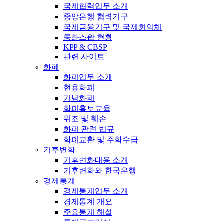
국제협력업무 소개
중앙은행 협력기구
국제금융기구 및 국제회의체
통화스왑 현황
KPP & CBSP
관련 사이트
화폐
화폐업무 소개
현용화폐
기념화폐
화폐홍보교육
위조 및 훼손
화폐 관련 법규
화폐교환 및 주화수급
기후변화
기후변화대응 소개
기후변화와 한국은행
경제통계
경제통계업무 소개
경제통계 개요
주요통계 해설