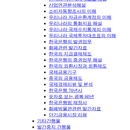
산업연관분석해설
소비자동향조사의 이해
우리나라 자금순환계정의 이해
우리나라의 통화지표 해설
우리나라 국제수지통계의 이해
우리나라 국제투자대조표의 이해
한국은행의 발권업무
화폐관련 발간자료
한국의 지급결제제도
한국은행의 증권업무 해설
한국의 외환시장과 외환제도
국제금융기구
중국의 금융제도
국제경제리뷰 및 분석
한국은행 70년사
숫자로 보는 광복 60년
한국은행법 제정사
화폐박물관관련 발간자료
단기금융시장 리뷰
기타간행물
발간중지 간행물