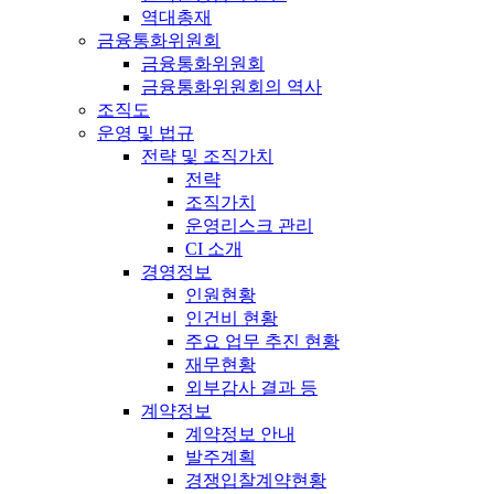
역대총재
금융통화위원회
금융통화위원회
금융통화위원회의 역사
조직도
운영 및 법규
전략 및 조직가치
전략
조직가치
운영리스크 관리
CI 소개
경영정보
인원현황
인건비 현황
주요 업무 추진 현황
재무현황
외부감사 결과 등
계약정보
계약정보 안내
발주계획
경쟁입찰계약현황