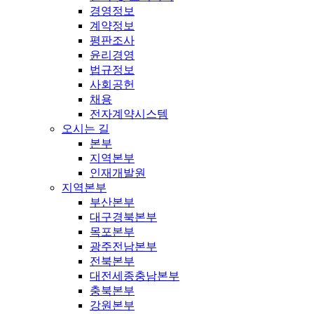
경영정보
계약정보
평판조사
윤리경영
법규정보
사회공헌
채용
전자계약시스템
오시는 길
본부
지역본부
인재개발원
지역본부
부산본부
대구경북본부
목포본부
광주전남본부
전북본부
대전세종충남본부
충북본부
강원본부