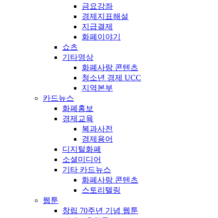
금요강좌
경제지표해설
지급결제
화폐이야기
쇼츠
기타영상
화폐사랑 콘텐츠
청소년 경제 UCC
지역본부
카드뉴스
화폐홍보
경제교육
복과사전
경제용어
디지털화폐
소셜미디어
기타 카드뉴스
화폐사랑 콘텐츠
스토리텔링
웹툰
창립 70주년 기념 웹툰