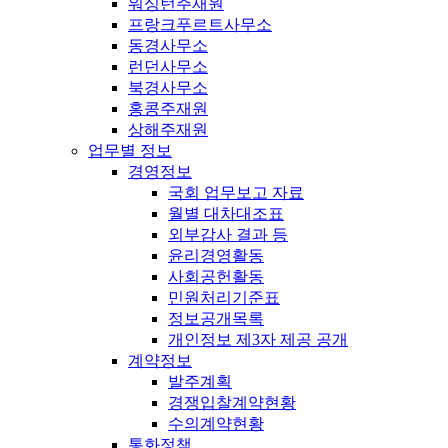
워싱턴주재원
프랑크푸르트사무소
동경사무소
런던사무소
북경사무소
홍콩주재원
상해주재원
업무별 정보
경영정보
국회 업무보고 자료
월별 대차대조표
외부감사 결과 등
윤리경영활동
사회공헌활동
민원처리기준표
정보공개목록
개인정보 제3자 제공 공개
계약정보
발주계획
경쟁입찰계약현황
수의계약현황
통화정책