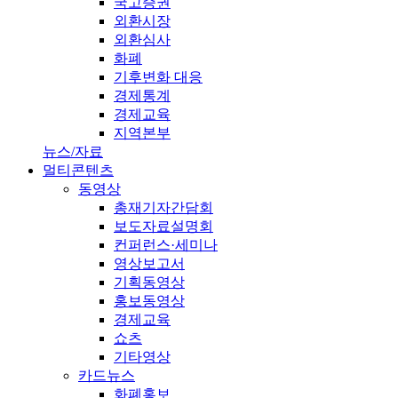
국고증권
외환시장
외환심사
화폐
기후변화 대응
경제통계
경제교육
지역본부
뉴스/자료
멀티콘텐츠
동영상
총재기자간담회
보도자료설명회
컨퍼런스·세미나
영상보고서
기획동영상
홍보동영상
경제교육
쇼츠
기타영상
카드뉴스
화폐홍보