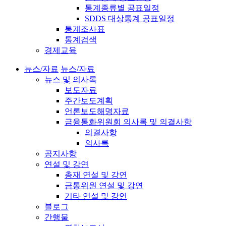
통계종류별 공표일정
SDDS 대상통계 공표일정
통계조사표
통계검색
경제교육
뉴스/자료
뉴스/자료
뉴스 및 의사록
보도자료
주간보도계획
언론보도해명자료
금융통화위원회 의사록 및 의결사항
의결사항
의사록
공지사항
연설 및 강연
총재 연설 및 강연
금통위원 연설 및 강연
기타 연설 및 강연
블로그
간행물