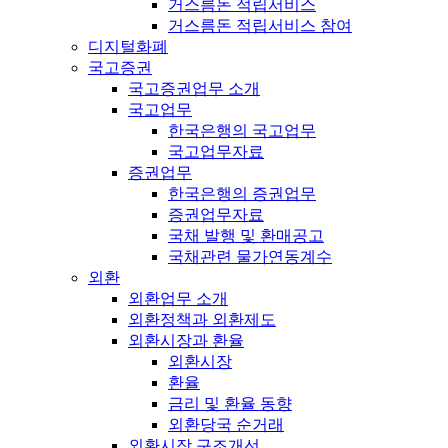
거스름돈 적립서비스
거스름돈 적립서비스 참여
디지털화폐
국고증권
국고증권업무 소개
국고업무
한국은행의 국고업무
국고업무자료
증권업무
한국은행의 증권업무
증권업무자료
국채 발행 및 환매공고
국채관련 물가연동계수
외환
외환업무 소개
외환정책과 외환제도
외환시장과 환율
외환시장
환율
금리 및 환율 동향
외환당국 순거래
외환시장 구조개선