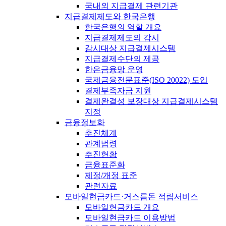
국내외 지급결제 관련기관
지급결제제도와 한국은행
한국은행의 역할 개요
지급결제제도의 감시
감시대상 지급결제시스템
지급결제수단의 제공
한은금융망 운영
국제금융전문표준(ISO 20022) 도입
결제부족자금 지원
결제완결성 보장대상 지급결제시스템
지정
금융정보화
추진체계
관계법령
추진현황
금융표준화
제정/개정 표준
관련자료
모바일현금카드·거스름돈 적립서비스
모바일현금카드 개요
모바일현금카드 이용방법