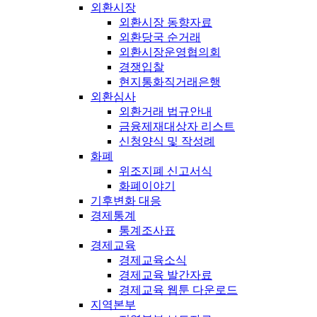
외환시장
외환시장 동향자료
외환당국 순거래
외환시장운영협의회
경쟁입찰
현지통화직거래은행
외환심사
외환거래 법규안내
금융제재대상자 리스트
신청양식 및 작성례
화폐
위조지폐 신고서식
화폐이야기
기후변화 대응
경제통계
통계조사표
경제교육
경제교육소식
경제교육 발간자료
경제교육 웹툰 다운로드
지역본부