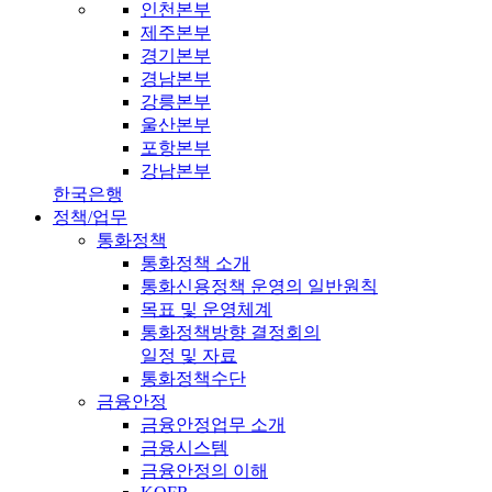
인천본부
제주본부
경기본부
경남본부
강릉본부
울산본부
포항본부
강남본부
한국은행
정책/업무
통화정책
통화정책 소개
통화신용정책 운영의 일반원칙
목표 및 운영체계
통화정책방향 결정회의
일정 및 자료
통화정책수단
금융안정
금융안정업무 소개
금융시스템
금융안정의 이해