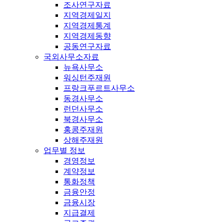
조사연구자료
지역경제일지
지역경제통계
지역경제동향
공동연구자료
국외사무소자료
뉴욕사무소
워싱턴주재원
프랑크푸르트사무소
동경사무소
런던사무소
북경사무소
홍콩주재원
상해주재원
업무별 정보
경영정보
계약정보
통화정책
금융안정
금융시장
지급결제