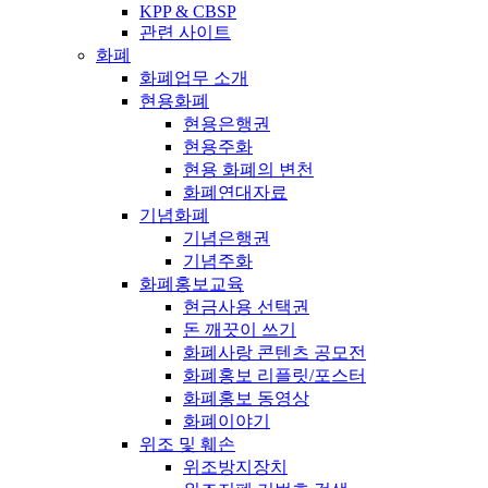
KPP & CBSP
관련 사이트
화폐
화폐업무 소개
현용화폐
현용은행권
현용주화
현용 화폐의 변천
화폐연대자료
기념화폐
기념은행권
기념주화
화폐홍보교육
현금사용 선택권
돈 깨끗이 쓰기
화폐사랑 콘텐츠 공모전
화폐홍보 리플릿/포스터
화폐홍보 동영상
화폐이야기
위조 및 훼손
위조방지장치