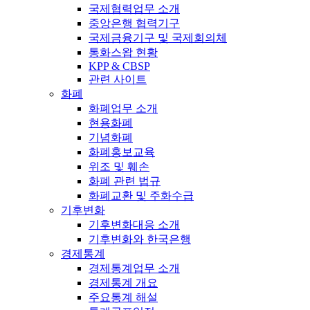
국제협력업무 소개
중앙은행 협력기구
국제금융기구 및 국제회의체
통화스왑 현황
KPP & CBSP
관련 사이트
화폐
화폐업무 소개
현용화폐
기념화폐
화폐홍보교육
위조 및 훼손
화폐 관련 법규
화폐교환 및 주화수급
기후변화
기후변화대응 소개
기후변화와 한국은행
경제통계
경제통계업무 소개
경제통계 개요
주요통계 해설