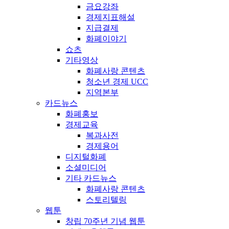
금요강좌
경제지표해설
지급결제
화폐이야기
쇼츠
기타영상
화폐사랑 콘텐츠
청소년 경제 UCC
지역본부
카드뉴스
화폐홍보
경제교육
복과사전
경제용어
디지털화폐
소셜미디어
기타 카드뉴스
화폐사랑 콘텐츠
스토리텔링
웹툰
창립 70주년 기념 웹툰