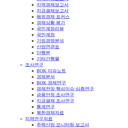
지역경제보고서
지급결제보고서
해외경제 포커스
경제상황 평가
국민계정리뷰
국민계정
기업경영분석
산업연관표
단행본
기타간행물
조사연구
BOK 이슈노트
경제분석
BOK 경제연구
경제전망 핵심이슈·심층연구
금융안정 조사연구
지급결제 조사연구
통계연구
북한경제자료
지역연구자료
주력산업 모니터링 보고서