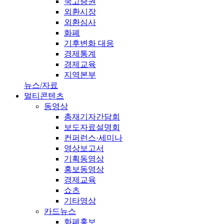
국고증권
외환시장
외환심사
화폐
기후변화 대응
경제통계
경제교육
지역본부
뉴스/자료
멀티콘텐츠
동영상
총재기자간담회
보도자료설명회
컨퍼런스·세미나
영상보고서
기획동영상
홍보동영상
경제교육
쇼츠
기타영상
카드뉴스
화폐홍보