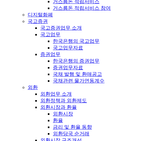
거스름돈 적립서비스
거스름돈 적립서비스 참여
디지털화폐
국고증권
국고증권업무 소개
국고업무
한국은행의 국고업무
국고업무자료
증권업무
한국은행의 증권업무
증권업무자료
국채 발행 및 환매공고
국채관련 물가연동계수
외환
외환업무 소개
외환정책과 외환제도
외환시장과 환율
외환시장
환율
금리 및 환율 동향
외환당국 순거래
외환시장 구조개선