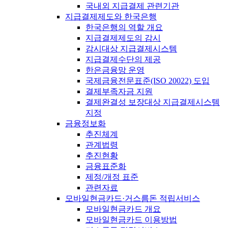
국내외 지급결제 관련기관
지급결제제도와 한국은행
한국은행의 역할 개요
지급결제제도의 감시
감시대상 지급결제시스템
지급결제수단의 제공
한은금융망 운영
국제금융전문표준(ISO 20022) 도입
결제부족자금 지원
결제완결성 보장대상 지급결제시스템
지정
금융정보화
추진체계
관계법령
추진현황
금융표준화
제정/개정 표준
관련자료
모바일현금카드·거스름돈 적립서비스
모바일현금카드 개요
모바일현금카드 이용방법