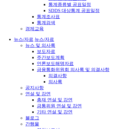
통계종류별 공표일정
SDDS 대상통계 공표일정
통계조사표
통계검색
경제교육
뉴스/자료
뉴스/자료
뉴스 및 의사록
보도자료
주간보도계획
언론보도해명자료
금융통화위원회 의사록 및 의결사항
의결사항
의사록
공지사항
연설 및 강연
총재 연설 및 강연
금통위원 연설 및 강연
기타 연설 및 강연
블로그
간행물