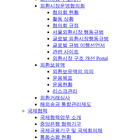
외환시장운영협의회
협의회 현황
활동 상황
협의회 규정
서울외환시장 행동규범
글로벌 외환시장행동규범
글로벌 규범 이행선언서
관련 사이트
외환시장 구조 개선 Portal
외환보유액
외환보유액의 의의
운용목표
운용현황
리스크관리
외환거래심사
해외송금 통합관리제도
국제협력
국제협력업무 소개
중앙은행 협력기구
국제금융기구 및 국제회의체
통화스왑 현황