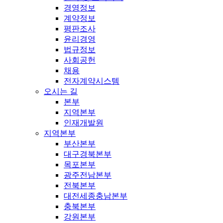
경영정보
계약정보
평판조사
윤리경영
법규정보
사회공헌
채용
전자계약시스템
오시는 길
본부
지역본부
인재개발원
지역본부
부산본부
대구경북본부
목포본부
광주전남본부
전북본부
대전세종충남본부
충북본부
강원본부