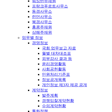
워싱턴주재원
프랑크푸르트사무소
동경사무소
런던사무소
북경사무소
홍콩주재원
상해주재원
업무별 정보
경영정보
국회 업무보고 자료
월별 대차대조표
외부감사 결과 등
윤리경영활동
사회공헌활동
민원처리기준표
정보공개목록
개인정보 제3자 제공 공개
계약정보
발주계획
경쟁입찰계약현황
수의계약현황
통화정책