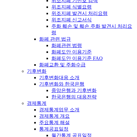
위조지폐 기번호 검색
위조지폐 식별요령
위조지폐 발견시 처리요령
위조지폐 신고서식
주화 훼손 및 훼손 주화 발견시 처리요
령
화폐 관련 법규
화폐관련 법령
화폐도안 이용기준
화폐도안 이용기준 FAQ
화폐교환 및 주화수급
기후변화
기후변화대응 소개
기후변화와 한국은행
중앙은행과 기후변화
한국은행의 대응전략
경제통계
경제통계업무 소개
경제통계 개요
주요통계 해설
통계공표일정
월간통계 공표일정