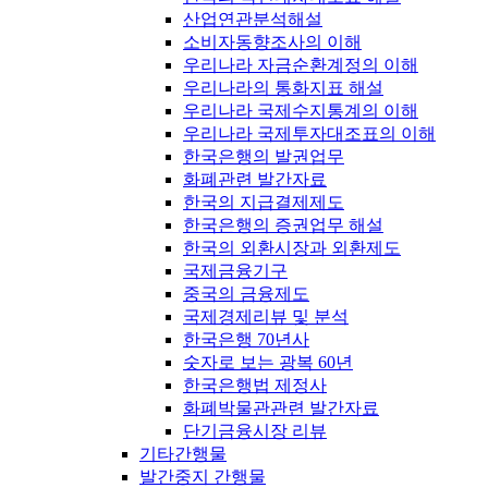
산업연관분석해설
소비자동향조사의 이해
우리나라 자금순환계정의 이해
우리나라의 통화지표 해설
우리나라 국제수지통계의 이해
우리나라 국제투자대조표의 이해
한국은행의 발권업무
화폐관련 발간자료
한국의 지급결제제도
한국은행의 증권업무 해설
한국의 외환시장과 외환제도
국제금융기구
중국의 금융제도
국제경제리뷰 및 분석
한국은행 70년사
숫자로 보는 광복 60년
한국은행법 제정사
화폐박물관관련 발간자료
단기금융시장 리뷰
기타간행물
발간중지 간행물