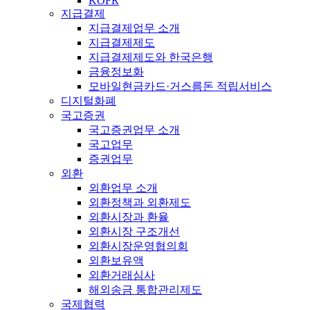
KOFR
지급결제
지급결제업무 소개
지급결제제도
지급결제제도와 한국은행
금융정보화
모바일현금카드·거스름돈 적립서비스
디지털화폐
국고증권
국고증권업무 소개
국고업무
증권업무
외환
외환업무 소개
외환정책과 외환제도
외환시장과 환율
외환시장 구조개선
외환시장운영협의회
외환보유액
외환거래심사
해외송금 통합관리제도
국제협력