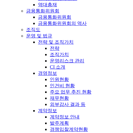
역대총재
금융통화위원회
금융통화위원회
금융통화위원회의 역사
조직도
운영 및 법규
전략 및 조직가치
전략
조직가치
운영리스크 관리
CI 소개
경영정보
인원현황
인건비 현황
주요 업무 추진 현황
재무현황
외부감사 결과 등
계약정보
계약정보 안내
발주계획
경쟁입찰계약현황