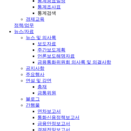
통계공표일정
통계조사표
통계검색
경제교육
정책/업무
뉴스/자료
뉴스 및 의사록
보도자료
주간보도계획
언론보도해명자료
금융통화위원회 의사록 및 의결사항
공지사항
주요행사
연설 및 강연
총재
금통위원
블로그
간행물
연차보고서
통화신용정책보고서
금융안정보고서
경제전망보고서