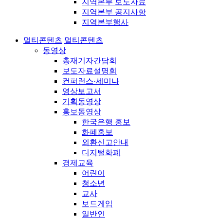
지역본부 보도자료
지역본부 공지사항
지역본부행사
멀티콘텐츠
멀티콘텐츠
동영상
총재기자간담회
보도자료설명회
컨퍼런스·세미나
영상보고서
기획동영상
홍보동영상
한국은행 홍보
화폐홍보
외환신고안내
디지털화폐
경제교육
어린이
청소년
교사
보드게임
일반인