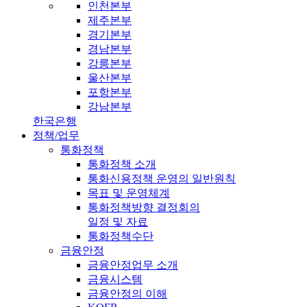
인천본부
제주본부
경기본부
경남본부
강릉본부
울산본부
포항본부
강남본부
한국은행
정책/업무
통화정책
통화정책 소개
통화신용정책 운영의 일반원칙
목표 및 운영체계
통화정책방향 결정회의
일정 및 자료
통화정책수단
금융안정
금융안정업무 소개
금융시스템
금융안정의 이해