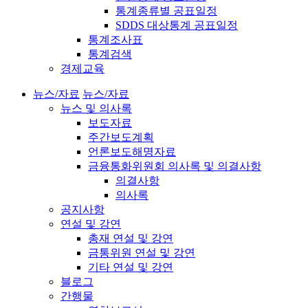
통계종류별 공표일정
SDDS 대상통계 공표일정
통계조사표
통계검색
경제교육
뉴스/자료
뉴스/자료
뉴스 및 의사록
보도자료
주간보도계획
언론보도해명자료
금융통화위원회 의사록 및 의결사항
의결사항
의사록
공지사항
연설 및 강연
총재 연설 및 강연
금통위원 연설 및 강연
기타 연설 및 강연
블로그
간행물