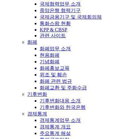
국제협력업무 소개
중앙은행 협력기구
국제금융기구 및 국제회의체
통화스왑 현황
KPP & CBSP
관련 사이트
화폐
화폐업무 소개
현용화폐
기념화폐
화폐홍보교육
위조 및 훼손
화폐 관련 법규
화폐교환 및 주화수급
기후변화
기후변화대응 소개
기후변화와 한국은행
경제통계
경제통계업무 소개
경제통계 개요
주요통계 해설