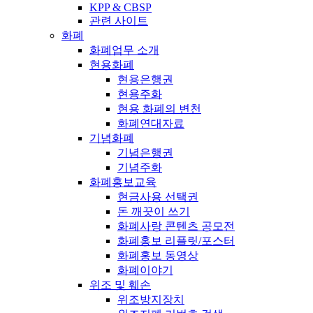
KPP & CBSP
관련 사이트
화폐
화폐업무 소개
현용화폐
현용은행권
현용주화
현용 화폐의 변천
화폐연대자료
기념화폐
기념은행권
기념주화
화폐홍보교육
현금사용 선택권
돈 깨끗이 쓰기
화폐사랑 콘텐츠 공모전
화폐홍보 리플릿/포스터
화폐홍보 동영상
화폐이야기
위조 및 훼손
위조방지장치