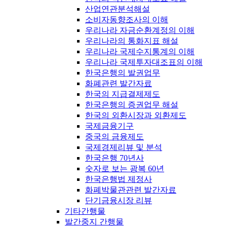
산업연관분석해설
소비자동향조사의 이해
우리나라 자금순환계정의 이해
우리나라의 통화지표 해설
우리나라 국제수지통계의 이해
우리나라 국제투자대조표의 이해
한국은행의 발권업무
화폐관련 발간자료
한국의 지급결제제도
한국은행의 증권업무 해설
한국의 외환시장과 외환제도
국제금융기구
중국의 금융제도
국제경제리뷰 및 분석
한국은행 70년사
숫자로 보는 광복 60년
한국은행법 제정사
화폐박물관관련 발간자료
단기금융시장 리뷰
기타간행물
발간중지 간행물