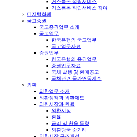
거스름돈 적립서비스
거스름돈 적립서비스 참여
디지털화폐
국고증권
국고증권업무 소개
국고업무
한국은행의 국고업무
국고업무자료
증권업무
한국은행의 증권업무
증권업무자료
국채 발행 및 환매공고
국채관련 물가연동계수
외환
외환업무 소개
외환정책과 외환제도
외환시장과 환율
외환시장
환율
금리 및 환율 동향
외환당국 순거래
외환시장 구조개선