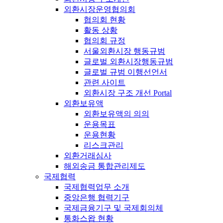
외환시장운영협의회
협의회 현황
활동 상황
협의회 규정
서울외환시장 행동규범
글로벌 외환시장행동규범
글로벌 규범 이행선언서
관련 사이트
외환시장 구조 개선 Portal
외환보유액
외환보유액의 의의
운용목표
운용현황
리스크관리
외환거래심사
해외송금 통합관리제도
국제협력
국제협력업무 소개
중앙은행 협력기구
국제금융기구 및 국제회의체
통화스왑 현황