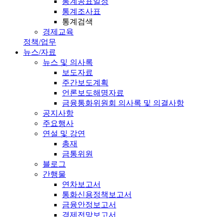
통계공표일정
통계조사표
통계검색
경제교육
정책/업무
뉴스/자료
뉴스 및 의사록
보도자료
주간보도계획
언론보도해명자료
금융통화위원회 의사록 및 의결사항
공지사항
주요행사
연설 및 강연
총재
금통위원
블로그
간행물
연차보고서
통화신용정책보고서
금융안정보고서
경제전망보고서