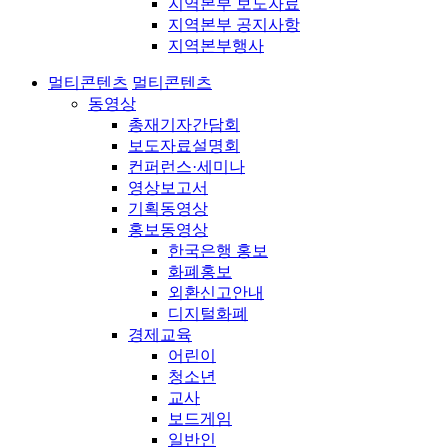
지역본부 보도자료
지역본부 공지사항
지역본부행사
멀티콘텐츠
멀티콘텐츠
동영상
총재기자간담회
보도자료설명회
컨퍼런스·세미나
영상보고서
기획동영상
홍보동영상
한국은행 홍보
화폐홍보
외환신고안내
디지털화폐
경제교육
어린이
청소년
교사
보드게임
일반인