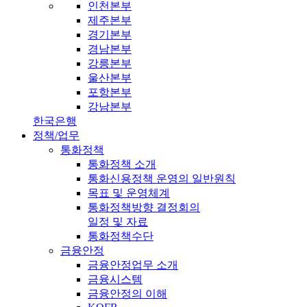
인천본부
제주본부
경기본부
경남본부
강릉본부
울산본부
포항본부
강남본부
한국은행
정책/업무
통화정책
통화정책 소개
통화신용정책 운영의 일반원칙
목표 및 운영체계
통화정책방향 결정회의
일정 및 자료
통화정책수단
금융안정
금융안정업무 소개
금융시스템
금융안정의 이해