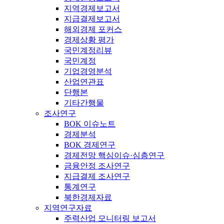
지역경제보고서
지급결제보고서
해외경제 포커스
경제상황 평가
국민계정리뷰
국민계정
기업경영분석
산업연관표
단행본
기타간행물
조사연구
BOK 이슈노트
경제분석
BOK 경제연구
경제전망 핵심이슈·심층연구
금융안정 조사연구
지급결제 조사연구
통계연구
북한경제자료
지역연구자료
주력산업 모니터링 보고서