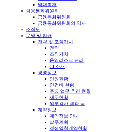
역대총재
금융통화위원회
금융통화위원회
금융통화위원회의 역사
조직도
운영 및 법규
전략 및 조직가치
전략
조직가치
운영리스크 관리
CI 소개
경영정보
인원현황
인건비 현황
주요 업무 추진 현황
재무현황
외부감사 결과 등
계약정보
계약정보 안내
발주계획
경쟁입찰계약현황