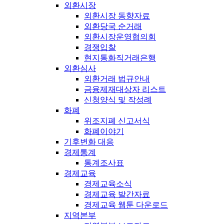
외환시장
외환시장 동향자료
외환당국 순거래
외환시장운영협의회
경쟁입찰
현지통화직거래은행
외환심사
외환거래 법규안내
금융제재대상자 리스트
신청양식 및 작성례
화폐
위조지폐 신고서식
화폐이야기
기후변화 대응
경제통계
통계조사표
경제교육
경제교육소식
경제교육 발간자료
경제교육 웹툰 다운로드
지역본부