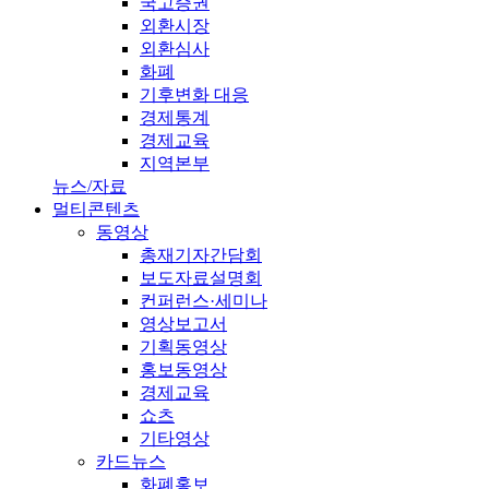
국고증권
외환시장
외환심사
화폐
기후변화 대응
경제통계
경제교육
지역본부
뉴스/자료
멀티콘텐츠
동영상
총재기자간담회
보도자료설명회
컨퍼런스·세미나
영상보고서
기획동영상
홍보동영상
경제교육
쇼츠
기타영상
카드뉴스
화폐홍보