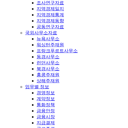
조사연구자료
지역경제일지
지역경제통계
지역경제동향
공동연구자료
국외사무소자료
뉴욕사무소
워싱턴주재원
프랑크푸르트사무소
동경사무소
런던사무소
북경사무소
홍콩주재원
상해주재원
업무별 정보
경영정보
계약정보
통화정책
금융안정
금융시장
지급결제