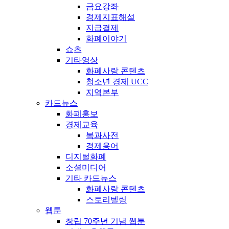
금요강좌
경제지표해설
지급결제
화폐이야기
쇼츠
기타영상
화폐사랑 콘텐츠
청소년 경제 UCC
지역본부
카드뉴스
화폐홍보
경제교육
복과사전
경제용어
디지털화폐
소셜미디어
기타 카드뉴스
화폐사랑 콘텐츠
스토리텔링
웹툰
창립 70주년 기념 웹툰