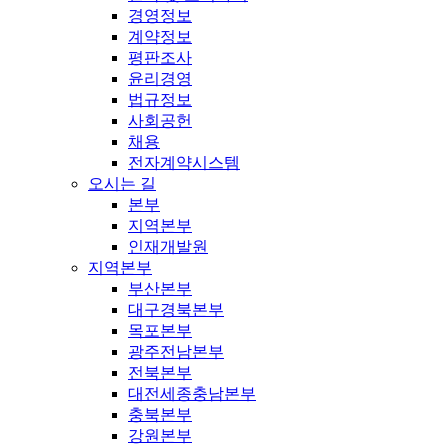
경영정보
계약정보
평판조사
윤리경영
법규정보
사회공헌
채용
전자계약시스템
오시는 길
본부
지역본부
인재개발원
지역본부
부산본부
대구경북본부
목포본부
광주전남본부
전북본부
대전세종충남본부
충북본부
강원본부