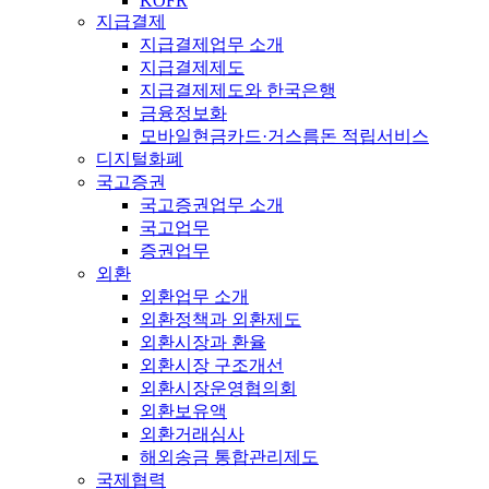
KOFR
지급결제
지급결제업무 소개
지급결제제도
지급결제제도와 한국은행
금융정보화
모바일현금카드·거스름돈 적립서비스
디지털화폐
국고증권
국고증권업무 소개
국고업무
증권업무
외환
외환업무 소개
외환정책과 외환제도
외환시장과 환율
외환시장 구조개선
외환시장운영협의회
외환보유액
외환거래심사
해외송금 통합관리제도
국제협력