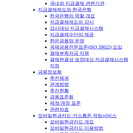
국내외 지급결제 관련기관
지급결제제도와 한국은행
한국은행의 역할 개요
지급결제제도의 감시
감시대상 지급결제시스템
지급결제수단의 제공
한은금융망 운영
국제금융전문표준(ISO 20022) 도입
결제부족자금 지원
결제완결성 보장대상 지급결제시스템
지정
금융정보화
추진체계
관계법령
추진현황
금융표준화
제정/개정 표준
관련자료
모바일현금카드·거스름돈 적립서비스
모바일현금카드 개요
모바일현금카드 이용방법