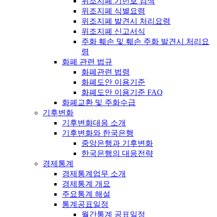
위조지폐 기번호 검색
위조지폐 식별요령
위조지폐 발견시 처리요령
위조지폐 신고서식
주화 훼손 및 훼손 주화 발견시 처리요
령
화폐 관련 법규
화폐관련 법령
화폐도안 이용기준
화폐도안 이용기준 FAQ
화폐교환 및 주화수급
기후변화
기후변화대응 소개
기후변화와 한국은행
중앙은행과 기후변화
한국은행의 대응전략
경제통계
경제통계업무 소개
경제통계 개요
주요통계 해설
통계공표일정
월간통계 공표일정