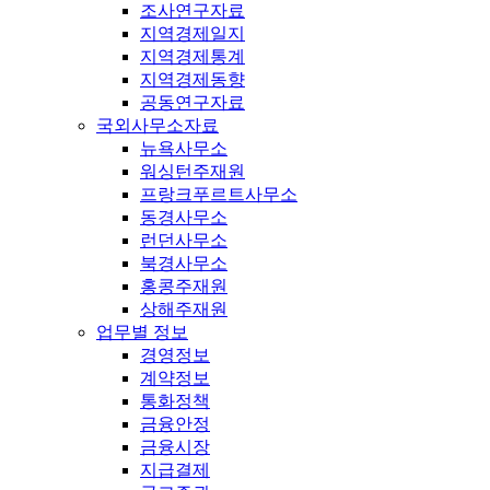
조사연구자료
지역경제일지
지역경제통계
지역경제동향
공동연구자료
국외사무소자료
뉴욕사무소
워싱턴주재원
프랑크푸르트사무소
동경사무소
런던사무소
북경사무소
홍콩주재원
상해주재원
업무별 정보
경영정보
계약정보
통화정책
금융안정
금융시장
지급결제