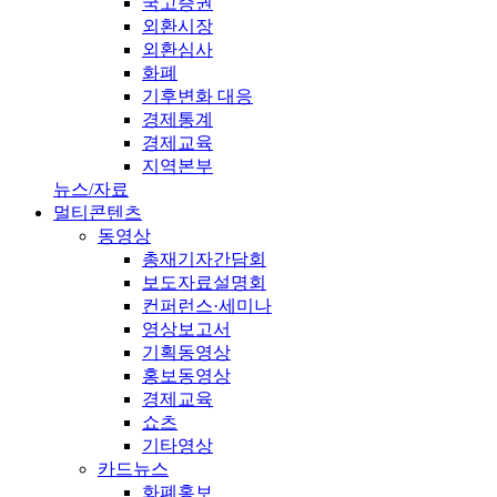
국고증권
외환시장
외환심사
화폐
기후변화 대응
경제통계
경제교육
지역본부
뉴스/자료
멀티콘텐츠
동영상
총재기자간담회
보도자료설명회
컨퍼런스·세미나
영상보고서
기획동영상
홍보동영상
경제교육
쇼츠
기타영상
카드뉴스
화폐홍보