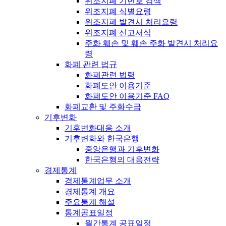
위조지폐 기번호 검색
위조지폐 식별요령
위조지폐 발견시 처리요령
위조지폐 신고서식
주화 훼손 및 훼손 주화 발견시 처리요
령
화폐 관련 법규
화폐관련 법령
화폐도안 이용기준
화폐도안 이용기준 FAQ
화폐교환 및 주화수급
기후변화
기후변화대응 소개
기후변화와 한국은행
중앙은행과 기후변화
한국은행의 대응전략
경제통계
경제통계업무 소개
경제통계 개요
주요통계 해설
통계공표일정
월간통계 공표일정