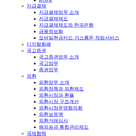
KOFR
지급결제
지급결제업무 소개
지급결제제도
지급결제제도와 한국은행
금융정보화
모바일현금카드·거스름돈 적립서비스
디지털화폐
국고증권
국고증권업무 소개
국고업무
증권업무
외환
외환업무 소개
외환정책과 외환제도
외환시장과 환율
외환시장 구조개선
외환시장운영협의회
외환보유액
외환거래심사
해외송금 통합관리제도
국제협력