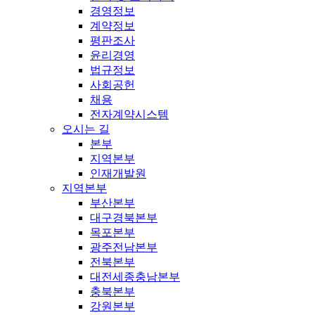
경영정보
계약정보
평판조사
윤리경영
법규정보
사회공헌
채용
전자계약시스템
오시는 길
본부
지역본부
인재개발원
지역본부
부산본부
대구경북본부
목포본부
광주전남본부
전북본부
대전세종충남본부
충북본부
강원본부