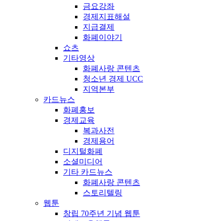
금요강좌
경제지표해설
지급결제
화폐이야기
쇼츠
기타영상
화폐사랑 콘텐츠
청소년 경제 UCC
지역본부
카드뉴스
화폐홍보
경제교육
복과사전
경제용어
디지털화폐
소셜미디어
기타 카드뉴스
화폐사랑 콘텐츠
스토리텔링
웹툰
창립 70주년 기념 웹툰