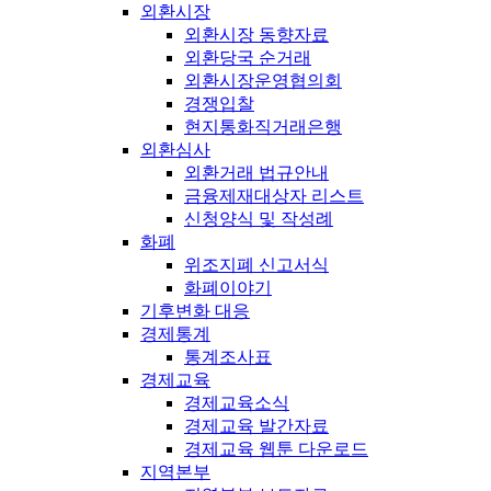
외환시장
외환시장 동향자료
외환당국 순거래
외환시장운영협의회
경쟁입찰
현지통화직거래은행
외환심사
외환거래 법규안내
금융제재대상자 리스트
신청양식 및 작성례
화폐
위조지폐 신고서식
화폐이야기
기후변화 대응
경제통계
통계조사표
경제교육
경제교육소식
경제교육 발간자료
경제교육 웹툰 다운로드
지역본부