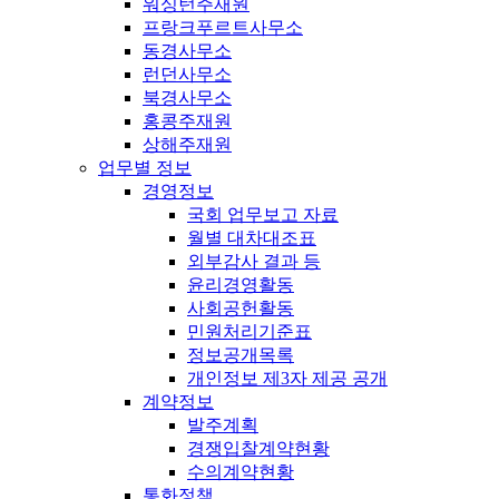
워싱턴주재원
프랑크푸르트사무소
동경사무소
런던사무소
북경사무소
홍콩주재원
상해주재원
업무별 정보
경영정보
국회 업무보고 자료
월별 대차대조표
외부감사 결과 등
윤리경영활동
사회공헌활동
민원처리기준표
정보공개목록
개인정보 제3자 제공 공개
계약정보
발주계획
경쟁입찰계약현황
수의계약현황
통화정책