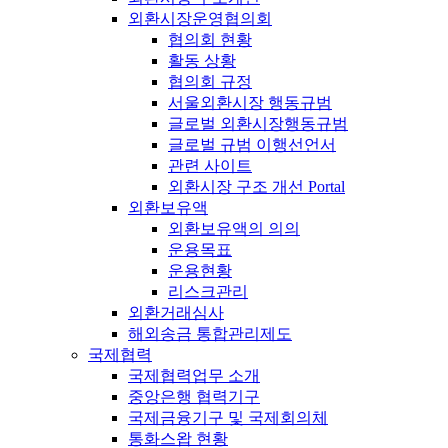
외환시장운영협의회
협의회 현황
활동 상황
협의회 규정
서울외환시장 행동규범
글로벌 외환시장행동규범
글로벌 규범 이행선언서
관련 사이트
외환시장 구조 개선 Portal
외환보유액
외환보유액의 의의
운용목표
운용현황
리스크관리
외환거래심사
해외송금 통합관리제도
국제협력
국제협력업무 소개
중앙은행 협력기구
국제금융기구 및 국제회의체
통화스왑 현황