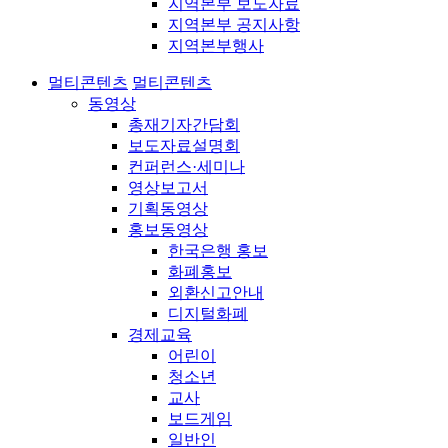
지역본부 보도자료
지역본부 공지사항
지역본부행사
멀티콘텐츠
멀티콘텐츠
동영상
총재기자간담회
보도자료설명회
컨퍼런스·세미나
영상보고서
기획동영상
홍보동영상
한국은행 홍보
화폐홍보
외환신고안내
디지털화폐
경제교육
어린이
청소년
교사
보드게임
일반인