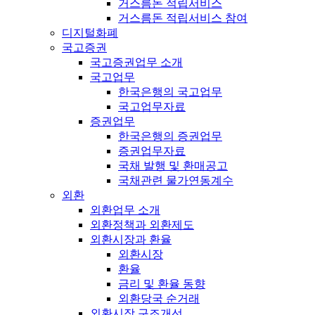
거스름돈 적립서비스
거스름돈 적립서비스 참여
디지털화폐
국고증권
국고증권업무 소개
국고업무
한국은행의 국고업무
국고업무자료
증권업무
한국은행의 증권업무
증권업무자료
국채 발행 및 환매공고
국채관련 물가연동계수
외환
외환업무 소개
외환정책과 외환제도
외환시장과 환율
외환시장
환율
금리 및 환율 동향
외환당국 순거래
외환시장 구조개선