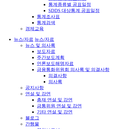
통계종류별 공표일정
SDDS 대상통계 공표일정
통계조사표
통계검색
경제교육
뉴스/자료
뉴스/자료
뉴스 및 의사록
보도자료
주간보도계획
언론보도해명자료
금융통화위원회 의사록 및 의결사항
의결사항
의사록
공지사항
연설 및 강연
총재 연설 및 강연
금통위원 연설 및 강연
기타 연설 및 강연
블로그
간행물