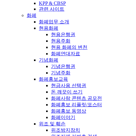
KPP & CBSP
관련 사이트
화폐
화폐업무 소개
현용화폐
현용은행권
현용주화
현용 화폐의 변천
화폐연대자료
기념화폐
기념은행권
기념주화
화폐홍보교육
현금사용 선택권
돈 깨끗이 쓰기
화폐사랑 콘텐츠 공모전
화폐홍보 리플릿/포스터
화폐홍보 동영상
화폐이야기
위조 및 훼손
위조방지장치