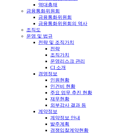
역대총재
금융통화위원회
금융통화위원회
금융통화위원회의 역사
조직도
운영 및 법규
전략 및 조직가치
전략
조직가치
운영리스크 관리
CI 소개
경영정보
인원현황
인건비 현황
주요 업무 추진 현황
재무현황
외부감사 결과 등
계약정보
계약정보 안내
발주계획
경쟁입찰계약현황