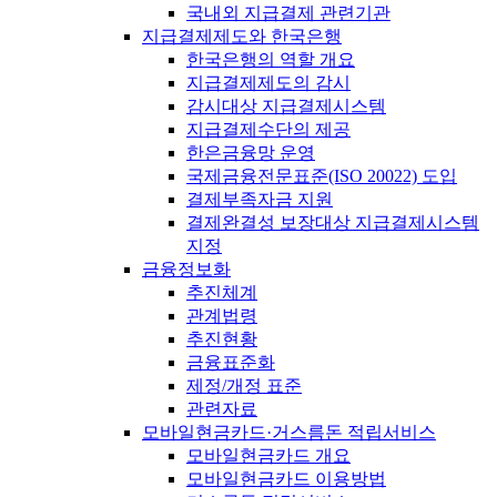
국내외 지급결제 관련기관
지급결제제도와 한국은행
한국은행의 역할 개요
지급결제제도의 감시
감시대상 지급결제시스템
지급결제수단의 제공
한은금융망 운영
국제금융전문표준(ISO 20022) 도입
결제부족자금 지원
결제완결성 보장대상 지급결제시스템
지정
금융정보화
추진체계
관계법령
추진현황
금융표준화
제정/개정 표준
관련자료
모바일현금카드·거스름돈 적립서비스
모바일현금카드 개요
모바일현금카드 이용방법