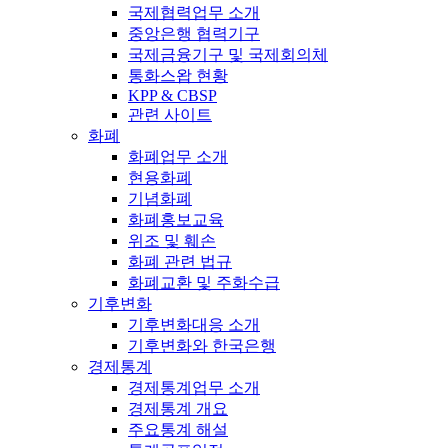
국제협력업무 소개
중앙은행 협력기구
국제금융기구 및 국제회의체
통화스왑 현황
KPP & CBSP
관련 사이트
화폐
화폐업무 소개
현용화폐
기념화폐
화폐홍보교육
위조 및 훼손
화폐 관련 법규
화폐교환 및 주화수급
기후변화
기후변화대응 소개
기후변화와 한국은행
경제통계
경제통계업무 소개
경제통계 개요
주요통계 해설