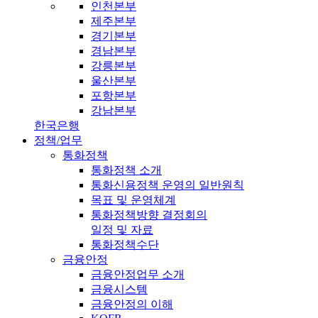
인천본부
제주본부
경기본부
경남본부
강릉본부
울산본부
포항본부
강남본부
한국은행
정책/업무
통화정책
통화정책 소개
통화신용정책 운영의 일반원칙
목표 및 운영체계
통화정책방향 결정회의
일정 및 자료
통화정책수단
금융안정
금융안정업무 소개
금융시스템
금융안정의 이해