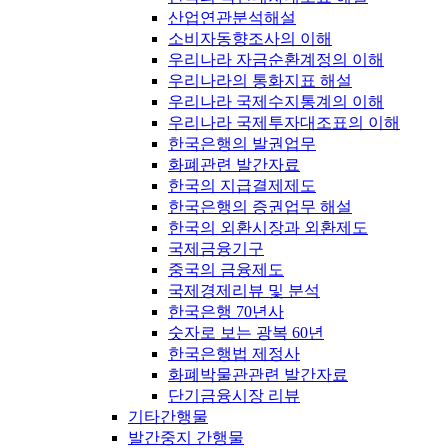
산업연관분석해설
소비자동향조사의 이해
우리나라 자금순환계정의 이해
우리나라의 통화지표 해설
우리나라 국제수지통계의 이해
우리나라 국제투자대조표의 이해
한국은행의 발권업무
화폐관련 발간자료
한국의 지급결제제도
한국은행의 증권업무 해설
한국의 외환시장과 외환제도
국제금융기구
중국의 금융제도
국제경제리뷰 및 분석
한국은행 70년사
숫자로 보는 광복 60년
한국은행법 제정사
화폐박물관관련 발간자료
단기금융시장 리뷰
기타간행물
발간중지 간행물