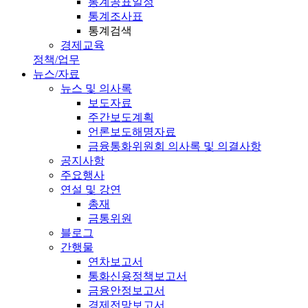
통계공표일정
통계조사표
통계검색
경제교육
정책/업무
뉴스/자료
뉴스 및 의사록
보도자료
주간보도계획
언론보도해명자료
금융통화위원회 의사록 및 의결사항
공지사항
주요행사
연설 및 강연
총재
금통위원
블로그
간행물
연차보고서
통화신용정책보고서
금융안정보고서
경제전망보고서