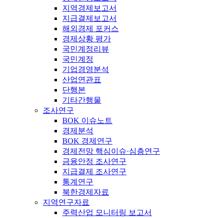
지역경제보고서
지급결제보고서
해외경제 포커스
경제상황 평가
국민계정리뷰
국민계정
기업경영분석
산업연관표
단행본
기타간행물
조사연구
BOK 이슈노트
경제분석
BOK 경제연구
경제전망 핵심이슈·심층연구
금융안정 조사연구
지급결제 조사연구
통계연구
북한경제자료
지역연구자료
주력산업 모니터링 보고서