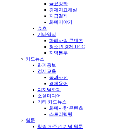
금요강좌
경제지표해설
지급결제
화폐이야기
쇼츠
기타영상
화폐사랑 콘텐츠
청소년 경제 UCC
지역본부
카드뉴스
화폐홍보
경제교육
복과사전
경제용어
디지털화폐
소셜미디어
기타 카드뉴스
화폐사랑 콘텐츠
스토리텔링
웹툰
창립 70주년 기념 웹툰