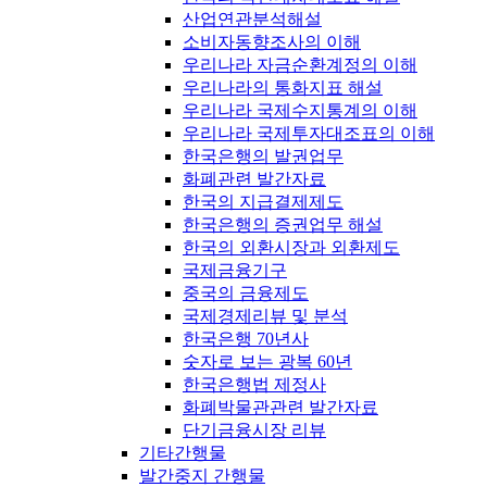
산업연관분석해설
소비자동향조사의 이해
우리나라 자금순환계정의 이해
우리나라의 통화지표 해설
우리나라 국제수지통계의 이해
우리나라 국제투자대조표의 이해
한국은행의 발권업무
화폐관련 발간자료
한국의 지급결제제도
한국은행의 증권업무 해설
한국의 외환시장과 외환제도
국제금융기구
중국의 금융제도
국제경제리뷰 및 분석
한국은행 70년사
숫자로 보는 광복 60년
한국은행법 제정사
화폐박물관관련 발간자료
단기금융시장 리뷰
기타간행물
발간중지 간행물