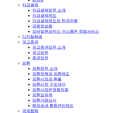
KOFR
지급결제
지급결제업무 소개
지급결제제도
지급결제제도와 한국은행
금융정보화
모바일현금카드·거스름돈 적립서비스
디지털화폐
국고증권
국고증권업무 소개
국고업무
증권업무
외환
외환업무 소개
외환정책과 외환제도
외환시장과 환율
외환시장 구조개선
외환시장운영협의회
외환보유액
외환거래심사
해외송금 통합관리제도
국제협력