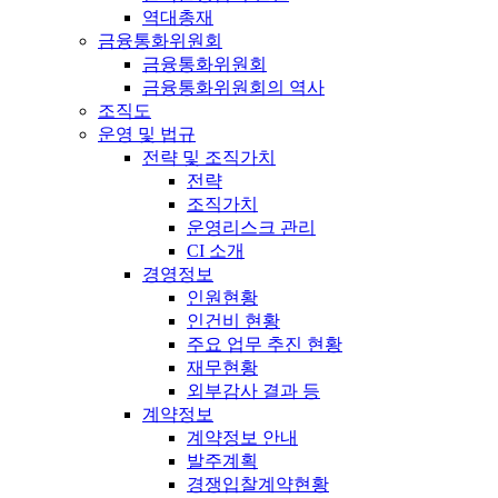
역대총재
금융통화위원회
금융통화위원회
금융통화위원회의 역사
조직도
운영 및 법규
전략 및 조직가치
전략
조직가치
운영리스크 관리
CI 소개
경영정보
인원현황
인건비 현황
주요 업무 추진 현황
재무현황
외부감사 결과 등
계약정보
계약정보 안내
발주계획
경쟁입찰계약현황