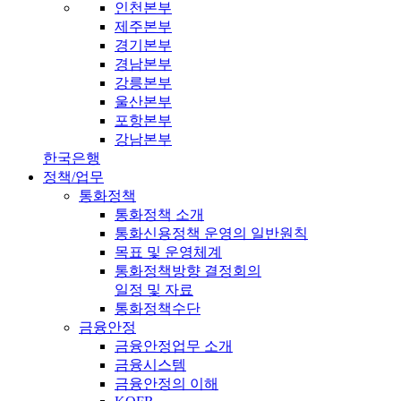
인천본부
제주본부
경기본부
경남본부
강릉본부
울산본부
포항본부
강남본부
한국은행
정책/업무
통화정책
통화정책 소개
통화신용정책 운영의 일반원칙
목표 및 운영체계
통화정책방향 결정회의
일정 및 자료
통화정책수단
금융안정
금융안정업무 소개
금융시스템
금융안정의 이해