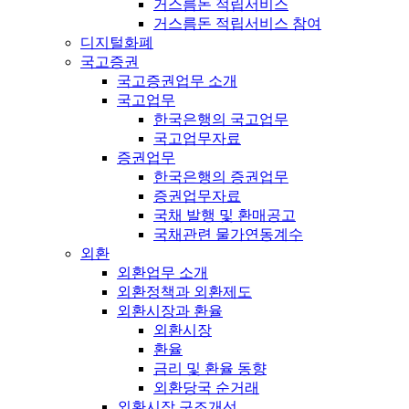
거스름돈 적립서비스
거스름돈 적립서비스 참여
디지털화폐
국고증권
국고증권업무 소개
국고업무
한국은행의 국고업무
국고업무자료
증권업무
한국은행의 증권업무
증권업무자료
국채 발행 및 환매공고
국채관련 물가연동계수
외환
외환업무 소개
외환정책과 외환제도
외환시장과 환율
외환시장
환율
금리 및 환율 동향
외환당국 순거래
외환시장 구조개선