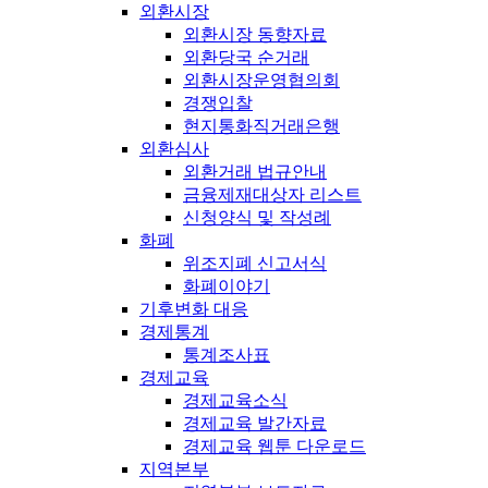
외환시장
외환시장 동향자료
외환당국 순거래
외환시장운영협의회
경쟁입찰
현지통화직거래은행
외환심사
외환거래 법규안내
금융제재대상자 리스트
신청양식 및 작성례
화폐
위조지폐 신고서식
화폐이야기
기후변화 대응
경제통계
통계조사표
경제교육
경제교육소식
경제교육 발간자료
경제교육 웹툰 다운로드
지역본부