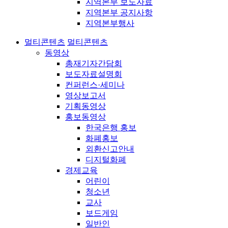
지역본부 보도자료
지역본부 공지사항
지역본부행사
멀티콘텐츠
멀티콘텐츠
동영상
총재기자간담회
보도자료설명회
컨퍼런스·세미나
영상보고서
기획동영상
홍보동영상
한국은행 홍보
화폐홍보
외환신고안내
디지털화폐
경제교육
어린이
청소년
교사
보드게임
일반인