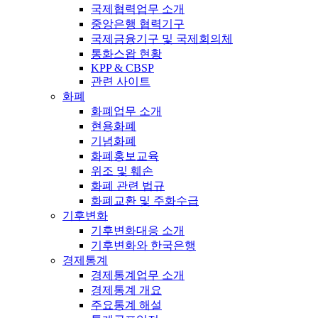
국제협력업무 소개
중앙은행 협력기구
국제금융기구 및 국제회의체
통화스왑 현황
KPP & CBSP
관련 사이트
화폐
화폐업무 소개
현용화폐
기념화폐
화폐홍보교육
위조 및 훼손
화폐 관련 법규
화폐교환 및 주화수급
기후변화
기후변화대응 소개
기후변화와 한국은행
경제통계
경제통계업무 소개
경제통계 개요
주요통계 해설