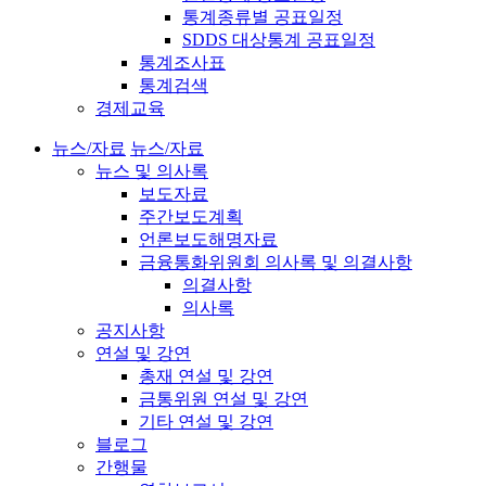
통계종류별 공표일정
SDDS 대상통계 공표일정
통계조사표
통계검색
경제교육
뉴스/자료
뉴스/자료
뉴스 및 의사록
보도자료
주간보도계획
언론보도해명자료
금융통화위원회 의사록 및 의결사항
의결사항
의사록
공지사항
연설 및 강연
총재 연설 및 강연
금통위원 연설 및 강연
기타 연설 및 강연
블로그
간행물