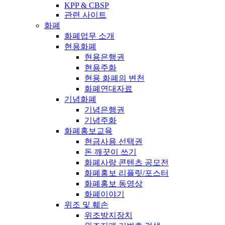
KPP & CBSP
관련 사이트
화폐
화폐업무 소개
현용화폐
현용은행권
현용주화
현용 화폐의 변천
화폐연대자료
기념화폐
기념은행권
기념주화
화폐홍보교육
현금사용 선택권
돈 깨끗이 쓰기
화폐사랑 콘텐츠 공모전
화폐홍보 리플릿/포스터
화폐홍보 동영상
화폐이야기
위조 및 훼손
위조방지장치