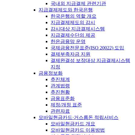
국내외 지급결제 관련기관
지급결제제도와 한국은행
한국은행의 역할 개요
지급결제제도의 감시
감시대상 지급결제시스템
지급결제수단의 제공
한은금융망 운영
국제금융전문표준(ISO 20022) 도입
결제부족자금 지원
결제완결성 보장대상 지급결제시스템
지정
금융정보화
추진체계
관계법령
추진현황
금융표준화
제정/개정 표준
관련자료
모바일현금카드·거스름돈 적립서비스
모바일현금카드 개요
모바일현금카드 이용방법