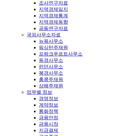
조사연구자료
지역경제일지
지역경제통계
지역경제동향
공동연구자료
국외사무소자료
뉴욕사무소
워싱턴주재원
프랑크푸르트사무소
동경사무소
런던사무소
북경사무소
홍콩주재원
상해주재원
업무별 정보
경영정보
계약정보
통화정책
금융안정
금융시장
지급결제