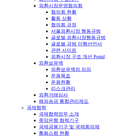
외환시장운영협의회
협의회 현황
활동 상황
협의회 규정
서울외환시장 행동규범
글로벌 외환시장행동규범
글로벌 규범 이행선언서
관련 사이트
외환시장 구조 개선 Portal
외환보유액
외환보유액의 의의
운용목표
운용현황
리스크관리
외환거래심사
해외송금 통합관리제도
국제협력
국제협력업무 소개
중앙은행 협력기구
국제금융기구 및 국제회의체
통화스왑 현황