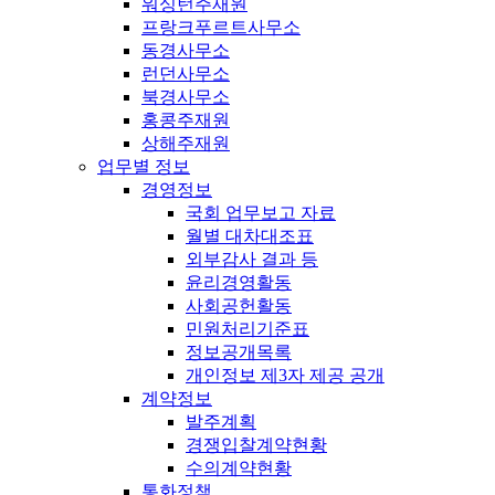
워싱턴주재원
프랑크푸르트사무소
동경사무소
런던사무소
북경사무소
홍콩주재원
상해주재원
업무별 정보
경영정보
국회 업무보고 자료
월별 대차대조표
외부감사 결과 등
윤리경영활동
사회공헌활동
민원처리기준표
정보공개목록
개인정보 제3자 제공 공개
계약정보
발주계획
경쟁입찰계약현황
수의계약현황
통화정책