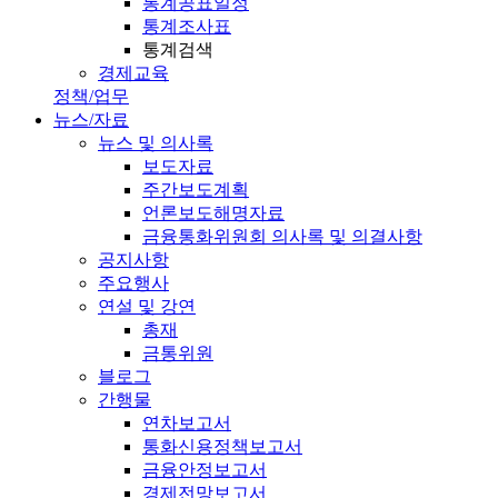
통계공표일정
통계조사표
통계검색
경제교육
정책/업무
뉴스/자료
뉴스 및 의사록
보도자료
주간보도계획
언론보도해명자료
금융통화위원회 의사록 및 의결사항
공지사항
주요행사
연설 및 강연
총재
금통위원
블로그
간행물
연차보고서
통화신용정책보고서
금융안정보고서
경제전망보고서