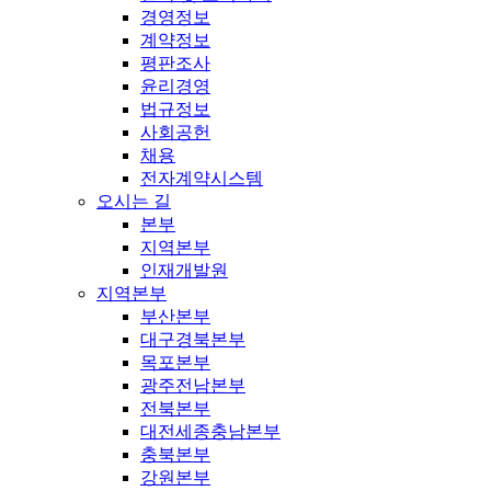
경영정보
계약정보
평판조사
윤리경영
법규정보
사회공헌
채용
전자계약시스템
오시는 길
본부
지역본부
인재개발원
지역본부
부산본부
대구경북본부
목포본부
광주전남본부
전북본부
대전세종충남본부
충북본부
강원본부