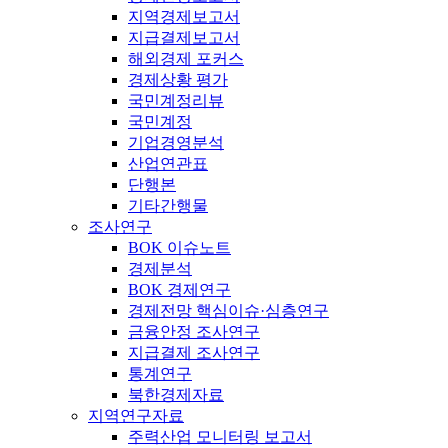
지역경제보고서
지급결제보고서
해외경제 포커스
경제상황 평가
국민계정리뷰
국민계정
기업경영분석
산업연관표
단행본
기타간행물
조사연구
BOK 이슈노트
경제분석
BOK 경제연구
경제전망 핵심이슈·심층연구
금융안정 조사연구
지급결제 조사연구
통계연구
북한경제자료
지역연구자료
주력산업 모니터링 보고서