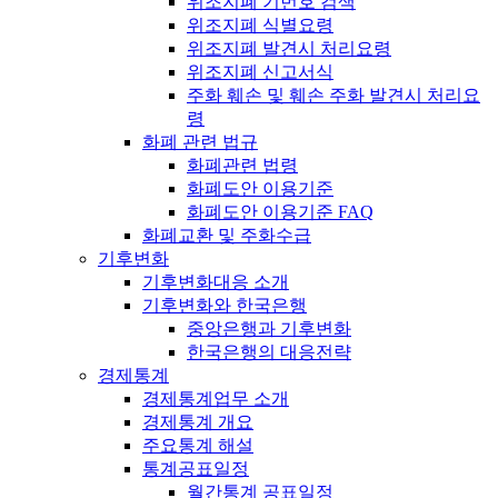
위조지폐 기번호 검색
위조지폐 식별요령
위조지폐 발견시 처리요령
위조지폐 신고서식
주화 훼손 및 훼손 주화 발견시 처리요
령
화폐 관련 법규
화폐관련 법령
화폐도안 이용기준
화폐도안 이용기준 FAQ
화폐교환 및 주화수급
기후변화
기후변화대응 소개
기후변화와 한국은행
중앙은행과 기후변화
한국은행의 대응전략
경제통계
경제통계업무 소개
경제통계 개요
주요통계 해설
통계공표일정
월간통계 공표일정