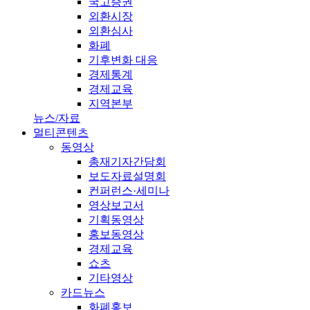
국고증권
외환시장
외환심사
화폐
기후변화 대응
경제통계
경제교육
지역본부
뉴스/자료
멀티콘텐츠
동영상
총재기자간담회
보도자료설명회
컨퍼런스·세미나
영상보고서
기획동영상
홍보동영상
경제교육
쇼츠
기타영상
카드뉴스
화폐홍보