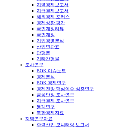
지역경제보고서
지급결제보고서
해외경제 포커스
경제상황 평가
국민계정리뷰
국민계정
기업경영분석
산업연관표
단행본
기타간행물
조사연구
BOK 이슈노트
경제분석
BOK 경제연구
경제전망 핵심이슈·심층연구
금융안정 조사연구
지급결제 조사연구
통계연구
북한경제자료
지역연구자료
주력산업 모니터링 보고서