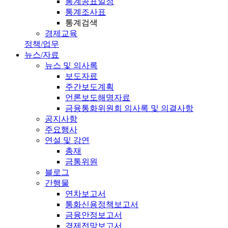
통계공표일정
통계조사표
통계검색
경제교육
정책/업무
뉴스/자료
뉴스 및 의사록
보도자료
주간보도계획
언론보도해명자료
금융통화위원회 의사록 및 의결사항
공지사항
주요행사
연설 및 강연
총재
금통위원
블로그
간행물
연차보고서
통화신용정책보고서
금융안정보고서
경제전망보고서