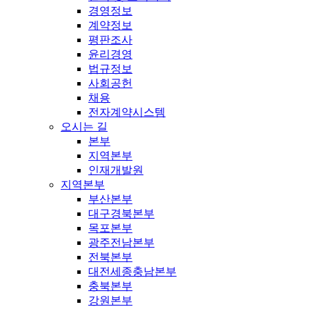
경영정보
계약정보
평판조사
윤리경영
법규정보
사회공헌
채용
전자계약시스템
오시는 길
본부
지역본부
인재개발원
지역본부
부산본부
대구경북본부
목포본부
광주전남본부
전북본부
대전세종충남본부
충북본부
강원본부