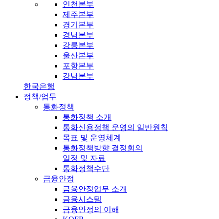
인천본부
제주본부
경기본부
경남본부
강릉본부
울산본부
포항본부
강남본부
한국은행
정책/업무
통화정책
통화정책 소개
통화신용정책 운영의 일반원칙
목표 및 운영체계
통화정책방향 결정회의
일정 및 자료
통화정책수단
금융안정
금융안정업무 소개
금융시스템
금융안정의 이해