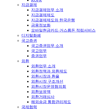
KOFR
지급결제
지급결제업무 소개
지급결제제도
지급결제제도와 한국은행
금융정보화
모바일현금카드·거스름돈 적립서비스
디지털화폐
국고증권
국고증권업무 소개
국고업무
증권업무
외환
외환업무 소개
외환정책과 외환제도
외환시장과 환율
외환시장 구조개선
외환시장운영협의회
외환보유액
외환거래심사
해외송금 통합관리제도
국제협력