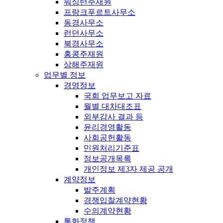
워싱턴주재원
프랑크푸르트사무소
동경사무소
런던사무소
북경사무소
홍콩주재원
상해주재원
업무별 정보
경영정보
국회 업무보고 자료
월별 대차대조표
외부감사 결과 등
윤리경영활동
사회공헌활동
민원처리기준표
정보공개목록
개인정보 제3자 제공 공개
계약정보
발주계획
경쟁입찰계약현황
수의계약현황
통화정책