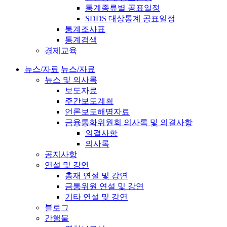
통계종류별 공표일정
SDDS 대상통계 공표일정
통계조사표
통계검색
경제교육
뉴스/자료
뉴스/자료
뉴스 및 의사록
보도자료
주간보도계획
언론보도해명자료
금융통화위원회 의사록 및 의결사항
의결사항
의사록
공지사항
연설 및 강연
총재 연설 및 강연
금통위원 연설 및 강연
기타 연설 및 강연
블로그
간행물