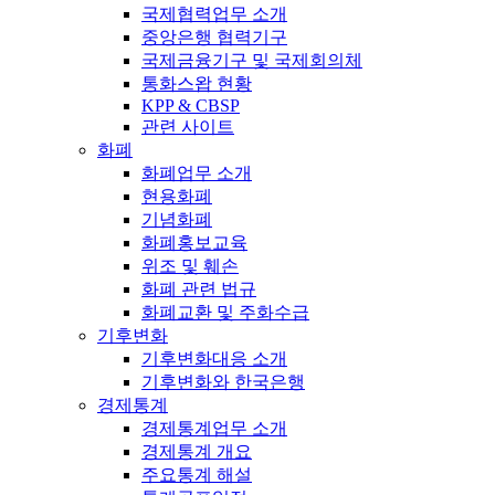
국제협력업무 소개
중앙은행 협력기구
국제금융기구 및 국제회의체
통화스왑 현황
KPP & CBSP
관련 사이트
화폐
화폐업무 소개
현용화폐
기념화폐
화폐홍보교육
위조 및 훼손
화폐 관련 법규
화폐교환 및 주화수급
기후변화
기후변화대응 소개
기후변화와 한국은행
경제통계
경제통계업무 소개
경제통계 개요
주요통계 해설