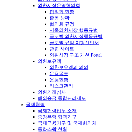
외환시장운영협의회
협의회 현황
활동 상황
협의회 규정
서울외환시장 행동규범
글로벌 외환시장행동규범
글로벌 규범 이행선언서
관련 사이트
외환시장 구조 개선 Portal
외환보유액
외환보유액의 의의
운용목표
운용현황
리스크관리
외환거래심사
해외송금 통합관리제도
국제협력
국제협력업무 소개
중앙은행 협력기구
국제금융기구 및 국제회의체
통화스왑 현황