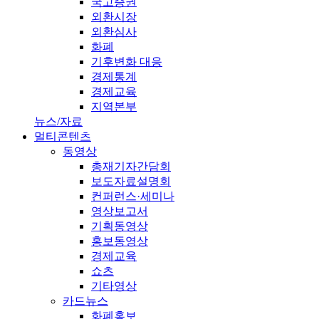
국고증권
외환시장
외환심사
화폐
기후변화 대응
경제통계
경제교육
지역본부
뉴스/자료
멀티콘텐츠
동영상
총재기자간담회
보도자료설명회
컨퍼런스·세미나
영상보고서
기획동영상
홍보동영상
경제교육
쇼츠
기타영상
카드뉴스
화폐홍보