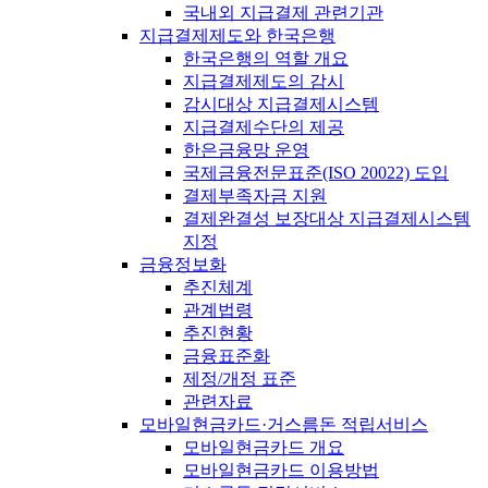
국내외 지급결제 관련기관
지급결제제도와 한국은행
한국은행의 역할 개요
지급결제제도의 감시
감시대상 지급결제시스템
지급결제수단의 제공
한은금융망 운영
국제금융전문표준(ISO 20022) 도입
결제부족자금 지원
결제완결성 보장대상 지급결제시스템
지정
금융정보화
추진체계
관계법령
추진현황
금융표준화
제정/개정 표준
관련자료
모바일현금카드·거스름돈 적립서비스
모바일현금카드 개요
모바일현금카드 이용방법