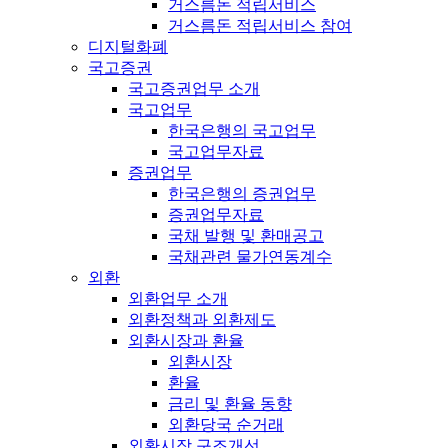
거스름돈 적립서비스
거스름돈 적립서비스 참여
디지털화폐
국고증권
국고증권업무 소개
국고업무
한국은행의 국고업무
국고업무자료
증권업무
한국은행의 증권업무
증권업무자료
국채 발행 및 환매공고
국채관련 물가연동계수
외환
외환업무 소개
외환정책과 외환제도
외환시장과 환율
외환시장
환율
금리 및 환율 동향
외환당국 순거래
외환시장 구조개선