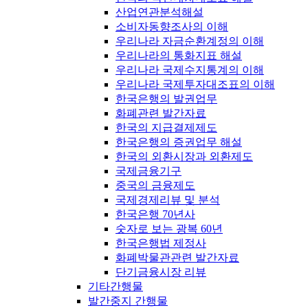
산업연관분석해설
소비자동향조사의 이해
우리나라 자금순환계정의 이해
우리나라의 통화지표 해설
우리나라 국제수지통계의 이해
우리나라 국제투자대조표의 이해
한국은행의 발권업무
화폐관련 발간자료
한국의 지급결제제도
한국은행의 증권업무 해설
한국의 외환시장과 외환제도
국제금융기구
중국의 금융제도
국제경제리뷰 및 분석
한국은행 70년사
숫자로 보는 광복 60년
한국은행법 제정사
화폐박물관관련 발간자료
단기금융시장 리뷰
기타간행물
발간중지 간행물