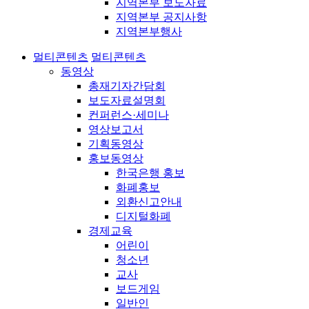
지역본부 보도자료
지역본부 공지사항
지역본부행사
멀티콘텐츠
멀티콘텐츠
동영상
총재기자간담회
보도자료설명회
컨퍼런스·세미나
영상보고서
기획동영상
홍보동영상
한국은행 홍보
화폐홍보
외환신고안내
디지털화폐
경제교육
어린이
청소년
교사
보드게임
일반인