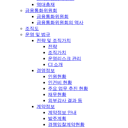
역대총재
금융통화위원회
금융통화위원회
금융통화위원회의 역사
조직도
운영 및 법규
전략 및 조직가치
전략
조직가치
운영리스크 관리
CI 소개
경영정보
인원현황
인건비 현황
주요 업무 추진 현황
재무현황
외부감사 결과 등
계약정보
계약정보 안내
발주계획
경쟁입찰계약현황