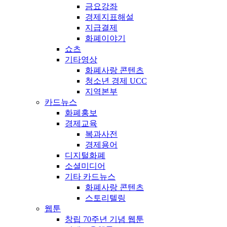
금요강좌
경제지표해설
지급결제
화폐이야기
쇼츠
기타영상
화폐사랑 콘텐츠
청소년 경제 UCC
지역본부
카드뉴스
화폐홍보
경제교육
복과사전
경제용어
디지털화폐
소셜미디어
기타 카드뉴스
화폐사랑 콘텐츠
스토리텔링
웹툰
창립 70주년 기념 웹툰