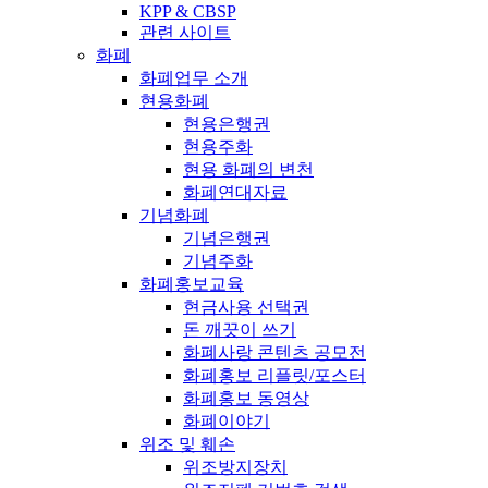
KPP & CBSP
관련 사이트
화폐
화폐업무 소개
현용화폐
현용은행권
현용주화
현용 화폐의 변천
화폐연대자료
기념화폐
기념은행권
기념주화
화폐홍보교육
현금사용 선택권
돈 깨끗이 쓰기
화폐사랑 콘텐츠 공모전
화폐홍보 리플릿/포스터
화폐홍보 동영상
화폐이야기
위조 및 훼손
위조방지장치