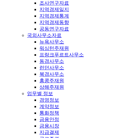
조사연구자료
지역경제일지
지역경제통계
지역경제동향
공동연구자료
국외사무소자료
뉴욕사무소
워싱턴주재원
프랑크푸르트사무소
동경사무소
런던사무소
북경사무소
홍콩주재원
상해주재원
업무별 정보
경영정보
계약정보
통화정책
금융안정
금융시장
지급결제