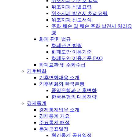
위조지폐 기번호 검색
위조지폐 식별요령
위조지폐 발견시 처리요령
위조지폐 신고서식
주화 훼손 및 훼손 주화 발견시 처리요
령
화폐 관련 법규
화폐관련 법령
화폐도안 이용기준
화폐도안 이용기준 FAQ
화폐교환 및 주화수급
기후변화
기후변화대응 소개
기후변화와 한국은행
중앙은행과 기후변화
한국은행의 대응전략
경제통계
경제통계업무 소개
경제통계 개요
주요통계 해설
통계공표일정
월간통계 공표일정