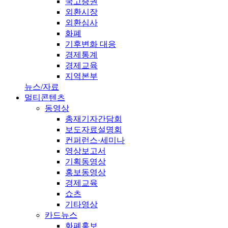
국고증권
외환시장
외환심사
화폐
기후변화 대응
경제통계
경제교육
지역본부
뉴스/자료
멀티콘텐츠
동영상
총재기자간담회
보도자료설명회
컨퍼런스·세미나
영상보고서
기획동영상
홍보동영상
경제교육
쇼츠
기타영상
카드뉴스
화폐홍보