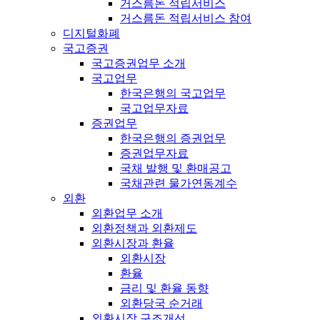
거스름돈 적립서비스
거스름돈 적립서비스 참여
디지털화폐
국고증권
국고증권업무 소개
국고업무
한국은행의 국고업무
국고업무자료
증권업무
한국은행의 증권업무
증권업무자료
국채 발행 및 환매공고
국채관련 물가연동계수
외환
외환업무 소개
외환정책과 외환제도
외환시장과 환율
외환시장
환율
금리 및 환율 동향
외환당국 순거래
외환시장 구조개선