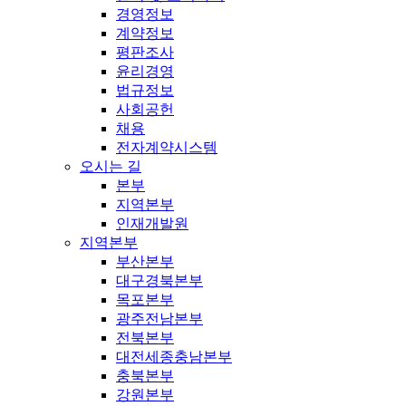
경영정보
계약정보
평판조사
윤리경영
법규정보
사회공헌
채용
전자계약시스템
오시는 길
본부
지역본부
인재개발원
지역본부
부산본부
대구경북본부
목포본부
광주전남본부
전북본부
대전세종충남본부
충북본부
강원본부