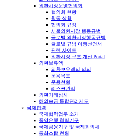
외환시장운영협의회
협의회 현황
활동 상황
협의회 규정
서울외환시장 행동규범
글로벌 외환시장행동규범
글로벌 규범 이행선언서
관련 사이트
외환시장 구조 개선 Portal
외환보유액
외환보유액의 의의
운용목표
운용현황
리스크관리
외환거래심사
해외송금 통합관리제도
국제협력
국제협력업무 소개
중앙은행 협력기구
국제금융기구 및 국제회의체
통화스왑 현황