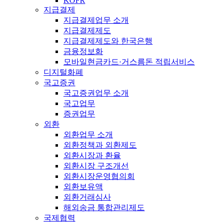
KOFR
지급결제
지급결제업무 소개
지급결제제도
지급결제제도와 한국은행
금융정보화
모바일현금카드·거스름돈 적립서비스
디지털화폐
국고증권
국고증권업무 소개
국고업무
증권업무
외환
외환업무 소개
외환정책과 외환제도
외환시장과 환율
외환시장 구조개선
외환시장운영협의회
외환보유액
외환거래심사
해외송금 통합관리제도
국제협력