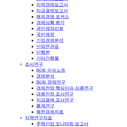
지역경제보고서
지급결제보고서
해외경제 포커스
경제상황 평가
국민계정리뷰
국민계정
기업경영분석
산업연관표
단행본
기타간행물
조사연구
BOK 이슈노트
경제분석
BOK 경제연구
경제전망 핵심이슈·심층연구
금융안정 조사연구
지급결제 조사연구
통계연구
북한경제자료
지역연구자료
주력산업 모니터링 보고서