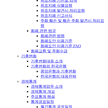
위조지폐 기번호 검색
위조지폐 식별요령
위조지폐 발견시 처리요령
위조지폐 신고서식
주화 훼손 및 훼손 주화 발견시 처리요
령
화폐 관련 법규
화폐관련 법령
화폐도안 이용기준
화폐도안 이용기준 FAQ
화폐교환 및 주화수급
기후변화
기후변화대응 소개
기후변화와 한국은행
중앙은행과 기후변화
한국은행의 대응전략
경제통계
경제통계업무 소개
경제통계 개요
주요통계 해설
통계공표일정
월간통계 공표일정