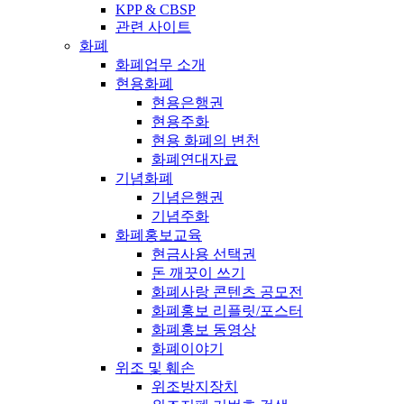
KPP & CBSP
관련 사이트
화폐
화폐업무 소개
현용화폐
현용은행권
현용주화
현용 화폐의 변천
화폐연대자료
기념화폐
기념은행권
기념주화
화폐홍보교육
현금사용 선택권
돈 깨끗이 쓰기
화폐사랑 콘텐츠 공모전
화폐홍보 리플릿/포스터
화폐홍보 동영상
화폐이야기
위조 및 훼손
위조방지장치