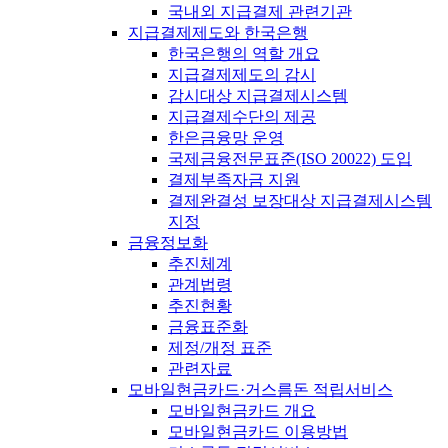
국내외 지급결제 관련기관
지급결제제도와 한국은행
한국은행의 역할 개요
지급결제제도의 감시
감시대상 지급결제시스템
지급결제수단의 제공
한은금융망 운영
국제금융전문표준(ISO 20022) 도입
결제부족자금 지원
결제완결성 보장대상 지급결제시스템
지정
금융정보화
추진체계
관계법령
추진현황
금융표준화
제정/개정 표준
관련자료
모바일현금카드·거스름돈 적립서비스
모바일현금카드 개요
모바일현금카드 이용방법