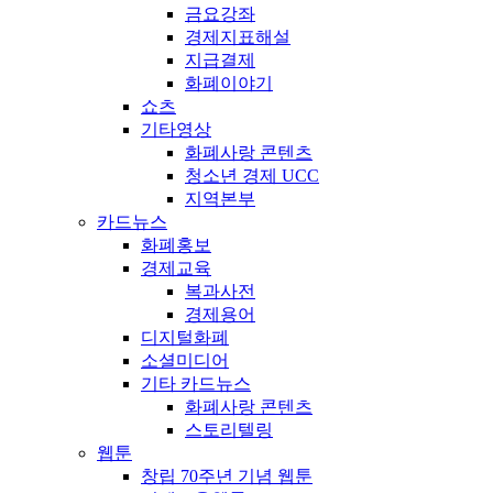
금요강좌
경제지표해설
지급결제
화폐이야기
쇼츠
기타영상
화폐사랑 콘텐츠
청소년 경제 UCC
지역본부
카드뉴스
화폐홍보
경제교육
복과사전
경제용어
디지털화폐
소셜미디어
기타 카드뉴스
화폐사랑 콘텐츠
스토리텔링
웹툰
창립 70주년 기념 웹툰