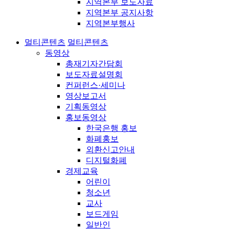
지역본부 보도자료
지역본부 공지사항
지역본부행사
멀티콘텐츠
멀티콘텐츠
동영상
총재기자간담회
보도자료설명회
컨퍼런스·세미나
영상보고서
기획동영상
홍보동영상
한국은행 홍보
화폐홍보
외환신고안내
디지털화폐
경제교육
어린이
청소년
교사
보드게임
일반인