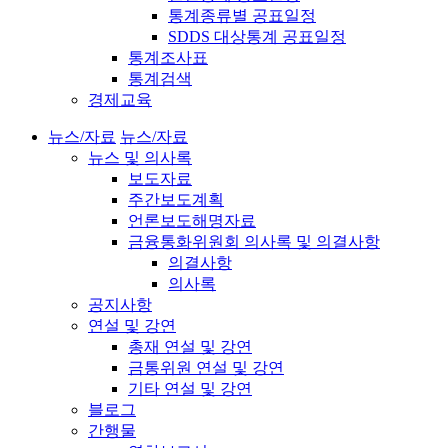
통계종류별 공표일정
SDDS 대상통계 공표일정
통계조사표
통계검색
경제교육
뉴스/자료
뉴스/자료
뉴스 및 의사록
보도자료
주간보도계획
언론보도해명자료
금융통화위원회 의사록 및 의결사항
의결사항
의사록
공지사항
연설 및 강연
총재 연설 및 강연
금통위원 연설 및 강연
기타 연설 및 강연
블로그
간행물