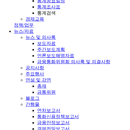
통계공표일정
통계조사표
통계검색
경제교육
정책/업무
뉴스/자료
뉴스 및 의사록
보도자료
주간보도계획
언론보도해명자료
금융통화위원회 의사록 및 의결사항
공지사항
주요행사
연설 및 강연
총재
금통위원
블로그
간행물
연차보고서
통화신용정책보고서
금융안정보고서
경제전망보고서