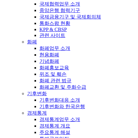
국제협력업무 소개
중앙은행 협력기구
국제금융기구 및 국제회의체
통화스왑 현황
KPP & CBSP
관련 사이트
화폐
화폐업무 소개
현용화폐
기념화폐
화폐홍보교육
위조 및 훼손
화폐 관련 법규
화폐교환 및 주화수급
기후변화
기후변화대응 소개
기후변화와 한국은행
경제통계
경제통계업무 소개
경제통계 개요
주요통계 해설