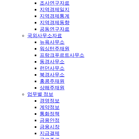
조사연구자료
지역경제일지
지역경제통계
지역경제동향
공동연구자료
국외사무소자료
뉴욕사무소
워싱턴주재원
프랑크푸르트사무소
동경사무소
런던사무소
북경사무소
홍콩주재원
상해주재원
업무별 정보
경영정보
계약정보
통화정책
금융안정
금융시장
지급결제