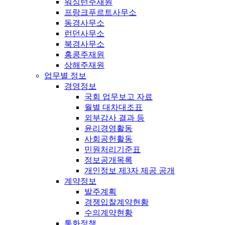
워싱턴주재원
프랑크푸르트사무소
동경사무소
런던사무소
북경사무소
홍콩주재원
상해주재원
업무별 정보
경영정보
국회 업무보고 자료
월별 대차대조표
외부감사 결과 등
윤리경영활동
사회공헌활동
민원처리기준표
정보공개목록
개인정보 제3자 제공 공개
계약정보
발주계획
경쟁입찰계약현황
수의계약현황
통화정책