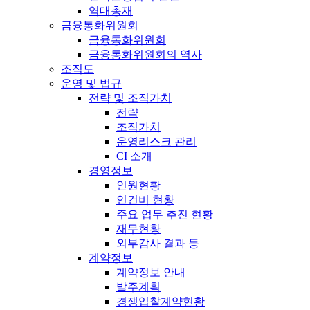
역대총재
금융통화위원회
금융통화위원회
금융통화위원회의 역사
조직도
운영 및 법규
전략 및 조직가치
전략
조직가치
운영리스크 관리
CI 소개
경영정보
인원현황
인건비 현황
주요 업무 추진 현황
재무현황
외부감사 결과 등
계약정보
계약정보 안내
발주계획
경쟁입찰계약현황