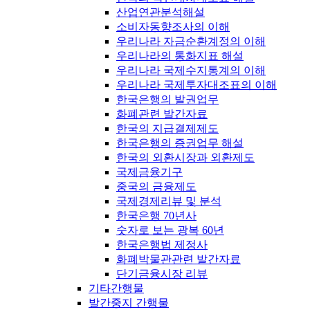
산업연관분석해설
소비자동향조사의 이해
우리나라 자금순환계정의 이해
우리나라의 통화지표 해설
우리나라 국제수지통계의 이해
우리나라 국제투자대조표의 이해
한국은행의 발권업무
화폐관련 발간자료
한국의 지급결제제도
한국은행의 증권업무 해설
한국의 외환시장과 외환제도
국제금융기구
중국의 금융제도
국제경제리뷰 및 분석
한국은행 70년사
숫자로 보는 광복 60년
한국은행법 제정사
화폐박물관관련 발간자료
단기금융시장 리뷰
기타간행물
발간중지 간행물