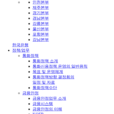
인천본부
제주본부
경기본부
경남본부
강릉본부
울산본부
포항본부
강남본부
한국은행
정책/업무
통화정책
통화정책 소개
통화신용정책 운영의 일반원칙
목표 및 운영체계
통화정책방향 결정회의
일정 및 자료
통화정책수단
금융안정
금융안정업무 소개
금융시스템
금융안정의 이해