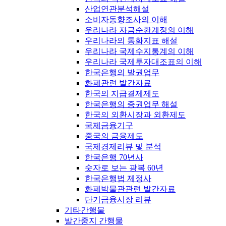
산업연관분석해설
소비자동향조사의 이해
우리나라 자금순환계정의 이해
우리나라의 통화지표 해설
우리나라 국제수지통계의 이해
우리나라 국제투자대조표의 이해
한국은행의 발권업무
화폐관련 발간자료
한국의 지급결제제도
한국은행의 증권업무 해설
한국의 외환시장과 외환제도
국제금융기구
중국의 금융제도
국제경제리뷰 및 분석
한국은행 70년사
숫자로 보는 광복 60년
한국은행법 제정사
화폐박물관관련 발간자료
단기금융시장 리뷰
기타간행물
발간중지 간행물