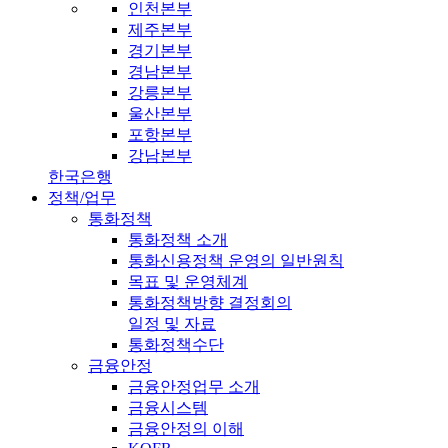
인천본부
제주본부
경기본부
경남본부
강릉본부
울산본부
포항본부
강남본부
한국은행
정책/업무
통화정책
통화정책 소개
통화신용정책 운영의 일반원칙
목표 및 운영체계
통화정책방향 결정회의
일정 및 자료
통화정책수단
금융안정
금융안정업무 소개
금융시스템
금융안정의 이해