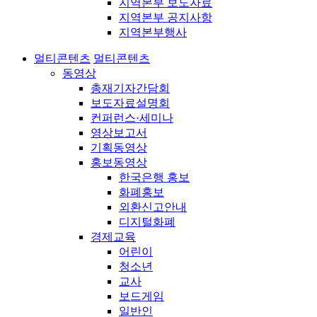
지역본부 보도자료
지역본부 공지사항
지역본부행사
멀티콘텐츠
멀티콘텐츠
동영상
총재기자간담회
보도자료설명회
컨퍼런스·세미나
영상보고서
기획동영상
홍보동영상
한국은행 홍보
화폐홍보
외환신고안내
디지털화폐
경제교육
어린이
청소년
교사
보드게임
일반인