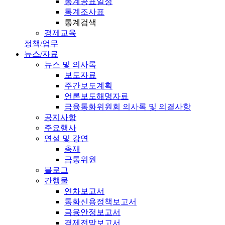
통계공표일정
통계조사표
통계검색
경제교육
정책/업무
뉴스/자료
뉴스 및 의사록
보도자료
주간보도계획
언론보도해명자료
금융통화위원회 의사록 및 의결사항
공지사항
주요행사
연설 및 강연
총재
금통위원
블로그
간행물
연차보고서
통화신용정책보고서
금융안정보고서
경제전망보고서