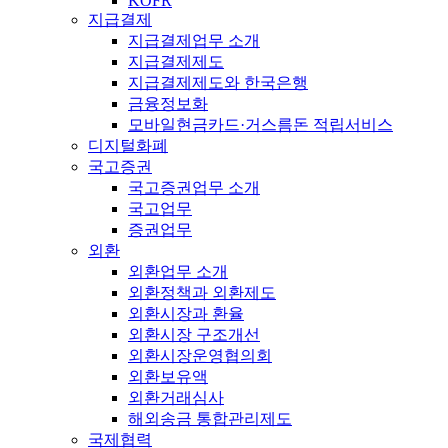
KOFR
지급결제
지급결제업무 소개
지급결제제도
지급결제제도와 한국은행
금융정보화
모바일현금카드·거스름돈 적립서비스
디지털화폐
국고증권
국고증권업무 소개
국고업무
증권업무
외환
외환업무 소개
외환정책과 외환제도
외환시장과 환율
외환시장 구조개선
외환시장운영협의회
외환보유액
외환거래심사
해외송금 통합관리제도
국제협력