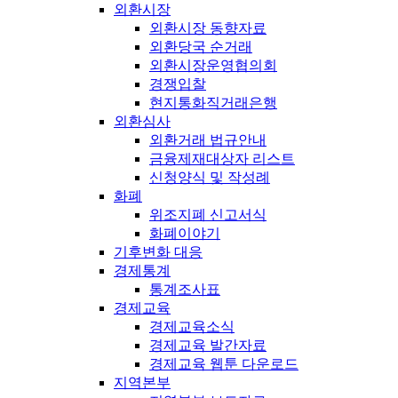
외환시장
외환시장 동향자료
외환당국 순거래
외환시장운영협의회
경쟁입찰
현지통화직거래은행
외환심사
외환거래 법규안내
금융제재대상자 리스트
신청양식 및 작성례
화폐
위조지폐 신고서식
화폐이야기
기후변화 대응
경제통계
통계조사표
경제교육
경제교육소식
경제교육 발간자료
경제교육 웹툰 다운로드
지역본부