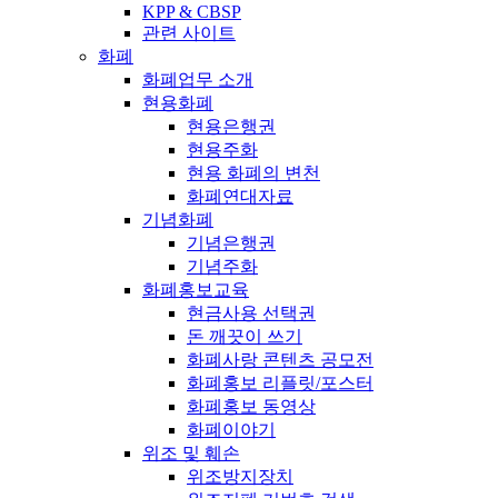
KPP & CBSP
관련 사이트
화폐
화폐업무 소개
현용화폐
현용은행권
현용주화
현용 화폐의 변천
화폐연대자료
기념화폐
기념은행권
기념주화
화폐홍보교육
현금사용 선택권
돈 깨끗이 쓰기
화폐사랑 콘텐츠 공모전
화폐홍보 리플릿/포스터
화폐홍보 동영상
화폐이야기
위조 및 훼손
위조방지장치