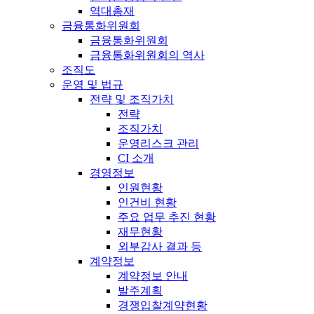
역대총재
금융통화위원회
금융통화위원회
금융통화위원회의 역사
조직도
운영 및 법규
전략 및 조직가치
전략
조직가치
운영리스크 관리
CI 소개
경영정보
인원현황
인건비 현황
주요 업무 추진 현황
재무현황
외부감사 결과 등
계약정보
계약정보 안내
발주계획
경쟁입찰계약현황