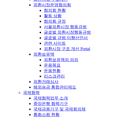
외환시장운영협의회
협의회 현황
활동 상황
협의회 규정
서울외환시장 행동규범
글로벌 외환시장행동규범
글로벌 규범 이행선언서
관련 사이트
외환시장 구조 개선 Portal
외환보유액
외환보유액의 의의
운용목표
운용현황
리스크관리
외환거래심사
해외송금 통합관리제도
국제협력
국제협력업무 소개
중앙은행 협력기구
국제금융기구 및 국제회의체
통화스왑 현황