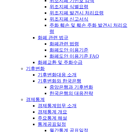
위조지폐 기번호 검색
위조지폐 식별요령
위조지폐 발견시 처리요령
위조지폐 신고서식
주화 훼손 및 훼손 주화 발견시 처리요
령
화폐 관련 법규
화폐관련 법령
화폐도안 이용기준
화폐도안 이용기준 FAQ
화폐교환 및 주화수급
기후변화
기후변화대응 소개
기후변화와 한국은행
중앙은행과 기후변화
한국은행의 대응전략
경제통계
경제통계업무 소개
경제통계 개요
주요통계 해설
통계공표일정
월간통계 공표일정