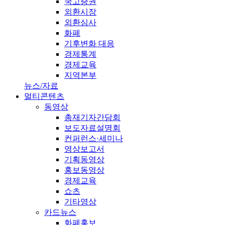
국고증권
외환시장
외환심사
화폐
기후변화 대응
경제통계
경제교육
지역본부
뉴스/자료
멀티콘텐츠
동영상
총재기자간담회
보도자료설명회
컨퍼런스·세미나
영상보고서
기획동영상
홍보동영상
경제교육
쇼츠
기타영상
카드뉴스
화폐홍보