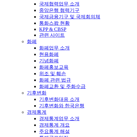
국제협력업무 소개
중앙은행 협력기구
국제금융기구 및 국제회의체
통화스왑 현황
KPP & CBSP
관련 사이트
화폐
화폐업무 소개
현용화폐
기념화폐
화폐홍보교육
위조 및 훼손
화폐 관련 법규
화폐교환 및 주화수급
기후변화
기후변화대응 소개
기후변화와 한국은행
경제통계
경제통계업무 소개
경제통계 개요
주요통계 해설