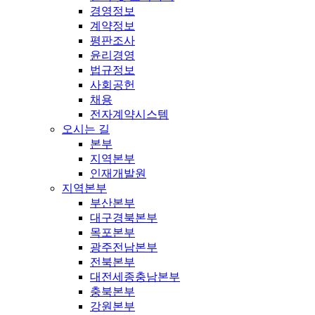
경영정보
계약정보
평판조사
윤리경영
법규정보
사회공헌
채용
전자계약시스템
오시는 길
본부
지역본부
인재개발원
지역본부
부산본부
대구경북본부
목포본부
광주전남본부
전북본부
대전세종충남본부
충북본부
강원본부