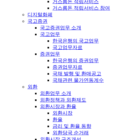
거스름돈 적립서비스
거스름돈 적립서비스 참여
디지털화폐
국고증권
국고증권업무 소개
국고업무
한국은행의 국고업무
국고업무자료
증권업무
한국은행의 증권업무
증권업무자료
국채 발행 및 환매공고
국채관련 물가연동계수
외환
외환업무 소개
외환정책과 외환제도
외환시장과 환율
외환시장
환율
금리 및 환율 동향
외환당국 순거래
외환시장 구조개선