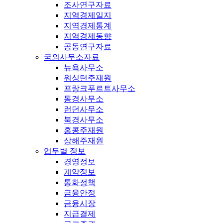
조사연구자료
지역경제일지
지역경제통계
지역경제동향
공동연구자료
국외사무소자료
뉴욕사무소
워싱턴주재원
프랑크푸르트사무소
동경사무소
런던사무소
북경사무소
홍콩주재원
상해주재원
업무별 정보
경영정보
계약정보
통화정책
금융안정
금융시장
지급결제