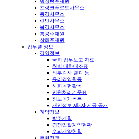
워싱턴주재원
프랑크푸르트사무소
동경사무소
런던사무소
북경사무소
홍콩주재원
상해주재원
업무별 정보
경영정보
국회 업무보고 자료
월별 대차대조표
외부감사 결과 등
윤리경영활동
사회공헌활동
민원처리기준표
정보공개목록
개인정보 제3자 제공 공개
계약정보
발주계획
경쟁입찰계약현황
수의계약현황
통화정책