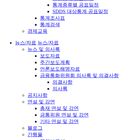
통계종류별 공표일정
SDDS 대상통계 공표일정
통계조사표
통계검색
경제교육
뉴스/자료
뉴스/자료
뉴스 및 의사록
보도자료
주간보도계획
언론보도해명자료
금융통화위원회 의사록 및 의결사항
의결사항
의사록
공지사항
연설 및 강연
총재 연설 및 강연
금통위원 연설 및 강연
기타 연설 및 강연
블로그
간행물