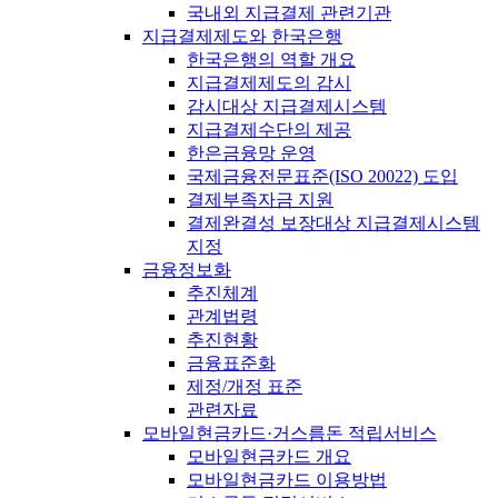
국내외 지급결제 관련기관
지급결제제도와 한국은행
한국은행의 역할 개요
지급결제제도의 감시
감시대상 지급결제시스템
지급결제수단의 제공
한은금융망 운영
국제금융전문표준(ISO 20022) 도입
결제부족자금 지원
결제완결성 보장대상 지급결제시스템
지정
금융정보화
추진체계
관계법령
추진현황
금융표준화
제정/개정 표준
관련자료
모바일현금카드·거스름돈 적립서비스
모바일현금카드 개요
모바일현금카드 이용방법