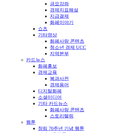
금요강좌
경제지표해설
지급결제
화폐이야기
쇼츠
기타영상
화폐사랑 콘텐츠
청소년 경제 UCC
지역본부
카드뉴스
화폐홍보
경제교육
복과사전
경제용어
디지털화폐
소셜미디어
기타 카드뉴스
화폐사랑 콘텐츠
스토리텔링
웹툰
창립 70주년 기념 웹툰