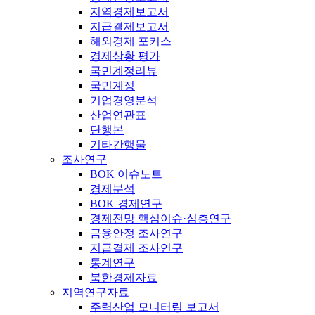
지역경제보고서
지급결제보고서
해외경제 포커스
경제상황 평가
국민계정리뷰
국민계정
기업경영분석
산업연관표
단행본
기타간행물
조사연구
BOK 이슈노트
경제분석
BOK 경제연구
경제전망 핵심이슈·심층연구
금융안정 조사연구
지급결제 조사연구
통계연구
북한경제자료
지역연구자료
주력산업 모니터링 보고서