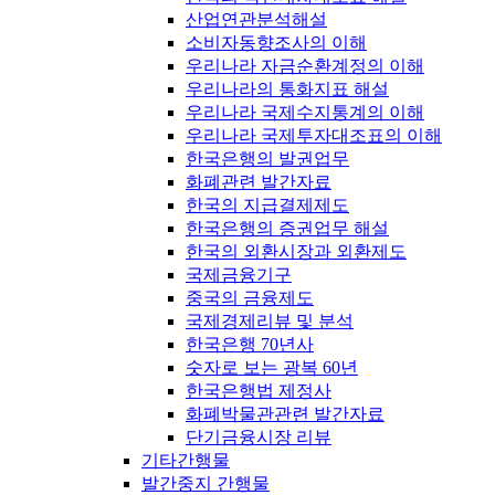
산업연관분석해설
소비자동향조사의 이해
우리나라 자금순환계정의 이해
우리나라의 통화지표 해설
우리나라 국제수지통계의 이해
우리나라 국제투자대조표의 이해
한국은행의 발권업무
화폐관련 발간자료
한국의 지급결제제도
한국은행의 증권업무 해설
한국의 외환시장과 외환제도
국제금융기구
중국의 금융제도
국제경제리뷰 및 분석
한국은행 70년사
숫자로 보는 광복 60년
한국은행법 제정사
화폐박물관관련 발간자료
단기금융시장 리뷰
기타간행물
발간중지 간행물