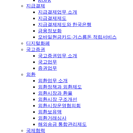
KOFR
지급결제
지급결제업무 소개
지급결제제도
지급결제제도와 한국은행
금융정보화
모바일현금카드·거스름돈 적립서비스
디지털화폐
국고증권
국고증권업무 소개
국고업무
증권업무
외환
외환업무 소개
외환정책과 외환제도
외환시장과 환율
외환시장 구조개선
외환시장운영협의회
외환보유액
외환거래심사
해외송금 통합관리제도
국제협력