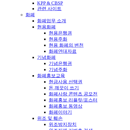
KPP & CBSP
관련 사이트
화폐
화폐업무 소개
현용화폐
현용은행권
현용주화
현용 화폐의 변천
화폐연대자료
기념화폐
기념은행권
기념주화
화폐홍보교육
현금사용 선택권
돈 깨끗이 쓰기
화폐사랑 콘텐츠 공모전
화폐홍보 리플릿/포스터
화폐홍보 동영상
화폐이야기
위조 및 훼손
위조방지장치