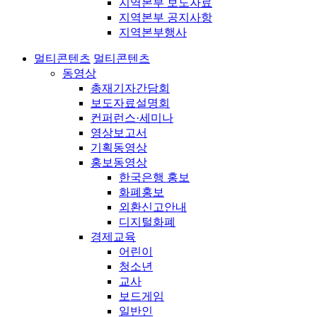
지역본부 보도자료
지역본부 공지사항
지역본부행사
멀티콘텐츠
멀티콘텐츠
동영상
총재기자간담회
보도자료설명회
컨퍼런스·세미나
영상보고서
기획동영상
홍보동영상
한국은행 홍보
화폐홍보
외환신고안내
디지털화폐
경제교육
어린이
청소년
교사
보드게임
일반인