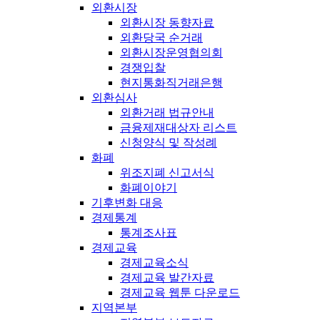
외환시장
외환시장 동향자료
외환당국 순거래
외환시장운영협의회
경쟁입찰
현지통화직거래은행
외환심사
외환거래 법규안내
금융제재대상자 리스트
신청양식 및 작성례
화폐
위조지폐 신고서식
화폐이야기
기후변화 대응
경제통계
통계조사표
경제교육
경제교육소식
경제교육 발간자료
경제교육 웹툰 다운로드
지역본부