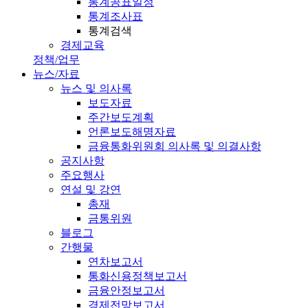
통계공표일정
통계조사표
통계검색
경제교육
정책/업무
뉴스/자료
뉴스 및 의사록
보도자료
주간보도계획
언론보도해명자료
금융통화위원회 의사록 및 의결사항
공지사항
주요행사
연설 및 강연
총재
금통위원
블로그
간행물
연차보고서
통화신용정책보고서
금융안정보고서
경제전망보고서