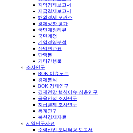
지역경제보고서
지급결제보고서
해외경제 포커스
경제상황 평가
국민계정리뷰
국민계정
기업경영분석
산업연관표
단행본
기타간행물
조사연구
BOK 이슈노트
경제분석
BOK 경제연구
경제전망 핵심이슈·심층연구
금융안정 조사연구
지급결제 조사연구
통계연구
북한경제자료
지역연구자료
주력산업 모니터링 보고서