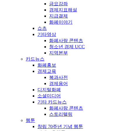
금요강좌
경제지표해설
지급결제
화폐이야기
쇼츠
기타영상
화폐사랑 콘텐츠
청소년 경제 UCC
지역본부
카드뉴스
화폐홍보
경제교육
복과사전
경제용어
디지털화폐
소셜미디어
기타 카드뉴스
화폐사랑 콘텐츠
스토리텔링
웹툰
창립 70주년 기념 웹툰