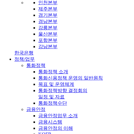
인천본부
제주본부
경기본부
경남본부
강릉본부
울산본부
포항본부
강남본부
한국은행
정책/업무
통화정책
통화정책 소개
통화신용정책 운영의 일반원칙
목표 및 운영체계
통화정책방향 결정회의
일정 및 자료
통화정책수단
금융안정
금융안정업무 소개
금융시스템
금융안정의 이해