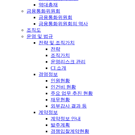
역대총재
금융통화위원회
금융통화위원회
금융통화위원회의 역사
조직도
운영 및 법규
전략 및 조직가치
전략
조직가치
운영리스크 관리
CI 소개
경영정보
인원현황
인건비 현황
주요 업무 추진 현황
재무현황
외부감사 결과 등
계약정보
계약정보 안내
발주계획
경쟁입찰계약현황