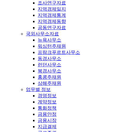
조사연구자료
지역경제일지
지역경제통계
지역경제동향
공동연구자료
국외사무소자료
뉴욕사무소
워싱턴주재원
프랑크푸르트사무소
동경사무소
런던사무소
북경사무소
홍콩주재원
상해주재원
업무별 정보
경영정보
계약정보
통화정책
금융안정
금융시장
지급결제