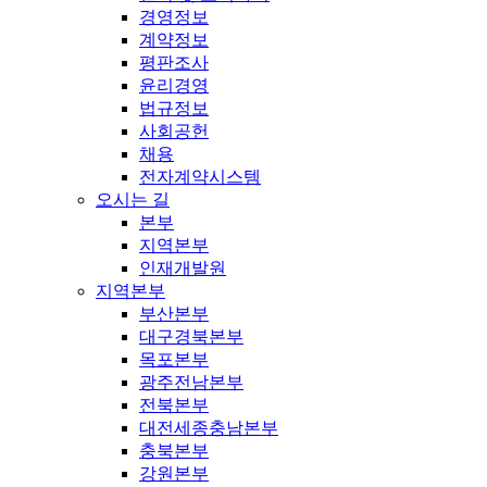
경영정보
계약정보
평판조사
윤리경영
법규정보
사회공헌
채용
전자계약시스템
오시는 길
본부
지역본부
인재개발원
지역본부
부산본부
대구경북본부
목포본부
광주전남본부
전북본부
대전세종충남본부
충북본부
강원본부