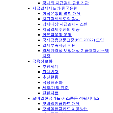
국내외 지급결제 관련기관
지급결제제도와 한국은행
한국은행의 역할 개요
지급결제제도의 감시
감시대상 지급결제시스템
지급결제수단의 제공
한은금융망 운영
국제금융전문표준(ISO 20022) 도입
결제부족자금 지원
결제완결성 보장대상 지급결제시스템
지정
금융정보화
추진체계
관계법령
추진현황
금융표준화
제정/개정 표준
관련자료
모바일현금카드·거스름돈 적립서비스
모바일현금카드 개요
모바일현금카드 이용방법