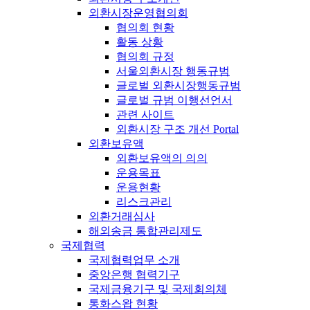
외환시장운영협의회
협의회 현황
활동 상황
협의회 규정
서울외환시장 행동규범
글로벌 외환시장행동규범
글로벌 규범 이행선언서
관련 사이트
외환시장 구조 개선 Portal
외환보유액
외환보유액의 의의
운용목표
운용현황
리스크관리
외환거래심사
해외송금 통합관리제도
국제협력
국제협력업무 소개
중앙은행 협력기구
국제금융기구 및 국제회의체
통화스왑 현황