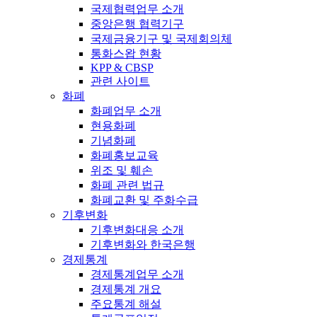
국제협력업무 소개
중앙은행 협력기구
국제금융기구 및 국제회의체
통화스왑 현황
KPP & CBSP
관련 사이트
화폐
화폐업무 소개
현용화폐
기념화폐
화폐홍보교육
위조 및 훼손
화폐 관련 법규
화폐교환 및 주화수급
기후변화
기후변화대응 소개
기후변화와 한국은행
경제통계
경제통계업무 소개
경제통계 개요
주요통계 해설