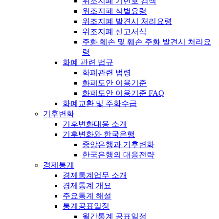
위조지폐 기번호 검색
위조지폐 식별요령
위조지폐 발견시 처리요령
위조지폐 신고서식
주화 훼손 및 훼손 주화 발견시 처리요
령
화폐 관련 법규
화폐관련 법령
화폐도안 이용기준
화폐도안 이용기준 FAQ
화폐교환 및 주화수급
기후변화
기후변화대응 소개
기후변화와 한국은행
중앙은행과 기후변화
한국은행의 대응전략
경제통계
경제통계업무 소개
경제통계 개요
주요통계 해설
통계공표일정
월간통계 공표일정