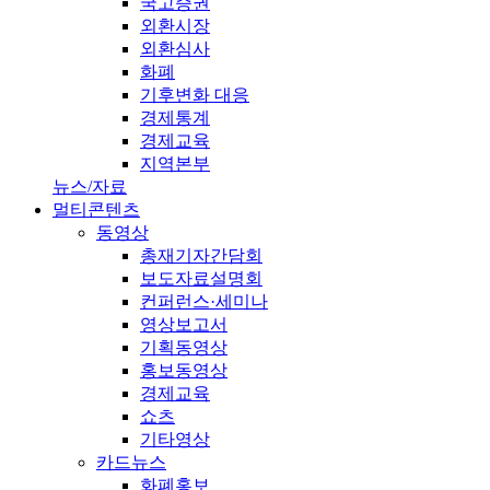
국고증권
외환시장
외환심사
화폐
기후변화 대응
경제통계
경제교육
지역본부
뉴스/자료
멀티콘텐츠
동영상
총재기자간담회
보도자료설명회
컨퍼런스·세미나
영상보고서
기획동영상
홍보동영상
경제교육
쇼츠
기타영상
카드뉴스
화폐홍보