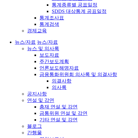
통계종류별 공표일정
SDDS 대상통계 공표일정
통계조사표
통계검색
경제교육
뉴스/자료
뉴스/자료
뉴스 및 의사록
보도자료
주간보도계획
언론보도해명자료
금융통화위원회 의사록 및 의결사항
의결사항
의사록
공지사항
연설 및 강연
총재 연설 및 강연
금통위원 연설 및 강연
기타 연설 및 강연
블로그
간행물