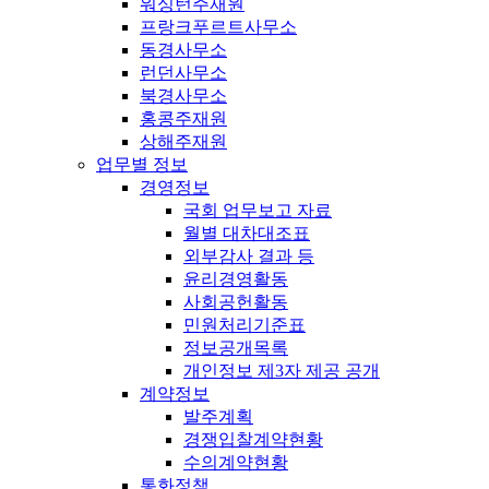
워싱턴주재원
프랑크푸르트사무소
동경사무소
런던사무소
북경사무소
홍콩주재원
상해주재원
업무별 정보
경영정보
국회 업무보고 자료
월별 대차대조표
외부감사 결과 등
윤리경영활동
사회공헌활동
민원처리기준표
정보공개목록
개인정보 제3자 제공 공개
계약정보
발주계획
경쟁입찰계약현황
수의계약현황
통화정책