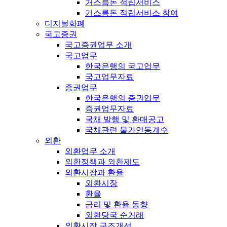
거스름돈 적립서비스
거스름돈 적립서비스 참여
디지털화폐
국고증권
국고증권업무 소개
국고업무
한국은행의 국고업무
국고업무자료
증권업무
한국은행의 증권업무
증권업무자료
국채 발행 및 환매공고
국채관련 물가연동계수
외환
외환업무 소개
외환정책과 외환제도
외환시장과 환율
외환시장
환율
금리 및 환율 동향
외환당국 순거래
외환시장 구조개선