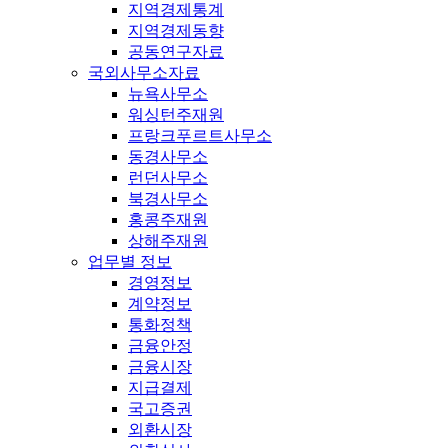
지역경제통계
지역경제동향
공동연구자료
국외사무소자료
뉴욕사무소
워싱턴주재원
프랑크푸르트사무소
동경사무소
런던사무소
북경사무소
홍콩주재원
상해주재원
업무별 정보
경영정보
계약정보
통화정책
금융안정
금융시장
지급결제
국고증권
외환시장