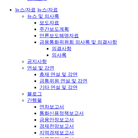
뉴스/자료
뉴스/자료
뉴스 및 의사록
보도자료
주간보도계획
언론보도해명자료
금융통화위원회 의사록 및 의결사항
의결사항
의사록
공지사항
연설 및 강연
총재 연설 및 강연
금통위원 연설 및 강연
기타 연설 및 강연
블로그
간행물
연차보고서
통화신용정책보고서
금융안정보고서
경제전망보고서
지역경제보고서