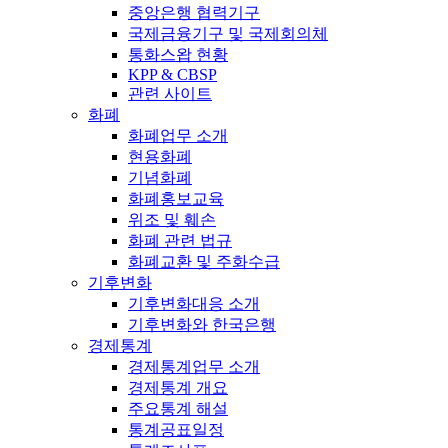
중앙은행 협력기구
국제금융기구 및 국제회의체
통화스왑 현황
KPP & CBSP
관련 사이트
화폐
화폐업무 소개
현용화폐
기념화폐
화폐홍보교육
위조 및 훼손
화폐 관련 법규
화폐교환 및 주화수급
기후변화
기후변화대응 소개
기후변화와 한국은행
경제통계
경제통계업무 소개
경제통계 개요
주요통계 해설
통계공표일정