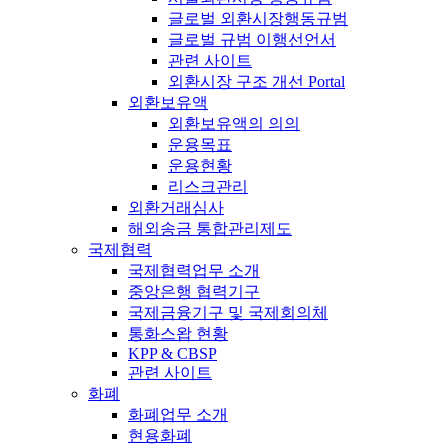
글로벌 외환시장행동규범
글로벌 규범 이행선언서
관련 사이트
외환시장 구조 개선 Portal
외환보유액
외환보유액의 의의
운용목표
운용현황
리스크관리
외환거래심사
해외송금 통합관리제도
국제협력
국제협력업무 소개
중앙은행 협력기구
국제금융기구 및 국제회의체
통화스왑 현황
KPP & CBSP
관련 사이트
화폐
화폐업무 소개
현용화폐