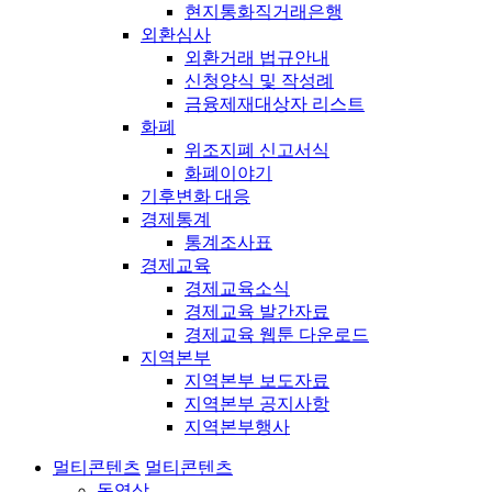
현지통화직거래은행
외환심사
외환거래 법규안내
신청양식 및 작성례
금융제재대상자 리스트
화폐
위조지폐 신고서식
화폐이야기
기후변화 대응
경제통계
통계조사표
경제교육
경제교육소식
경제교육 발간자료
경제교육 웹툰 다운로드
지역본부
지역본부 보도자료
지역본부 공지사항
지역본부행사
멀티콘텐츠
멀티콘텐츠
동영상