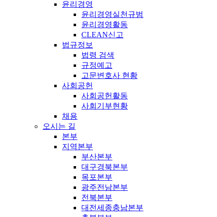
윤리경영
윤리경영실천규범
윤리경영활동
CLEAN신고
법규정보
법령 검색
규정예고
고문변호사 현황
사회공헌
사회공헌활동
사회기부현황
채용
오시는 길
본부
지역본부
부산본부
대구경북본부
목포본부
광주전남본부
전북본부
대전세종충남본부