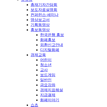
총재기자간담회
보도자료설명회
컨퍼런스·세미나
영상보고서
기획동영상
홍보동영상
한국은행 홍보
화폐홍보
외환신고안내
디지털화폐
경제교육
어린이
청소년
교사
보드게임
일반인
금요강좌
경제지표해설
지급결제
화폐이야기
쇼츠