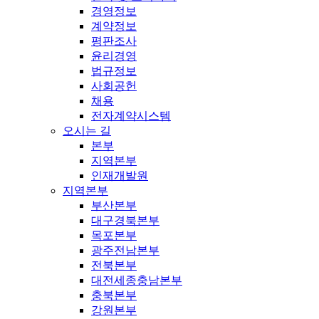
경영정보
계약정보
평판조사
윤리경영
법규정보
사회공헌
채용
전자계약시스템
오시는 길
본부
지역본부
인재개발원
지역본부
부산본부
대구경북본부
목포본부
광주전남본부
전북본부
대전세종충남본부
충북본부
강원본부