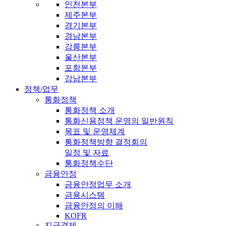
인천본부
제주본부
경기본부
경남본부
강릉본부
울산본부
포항본부
강남본부
정책/업무
통화정책
통화정책 소개
통화신용정책 운영의 일반원칙
목표 및 운영체계
통화정책방향 결정회의
일정 및 자료
통화정책수단
금융안정
금융안정업무 소개
금융시스템
금융안정의 이해
KOFR
지급결제