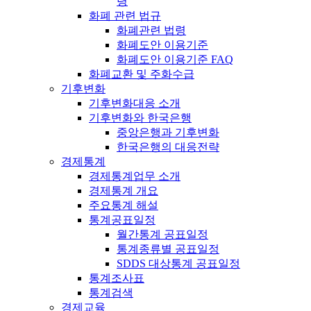
령
화폐 관련 법규
화폐관련 법령
화폐도안 이용기준
화폐도안 이용기준 FAQ
화폐교환 및 주화수급
기후변화
기후변화대응 소개
기후변화와 한국은행
중앙은행과 기후변화
한국은행의 대응전략
경제통계
경제통계업무 소개
경제통계 개요
주요통계 해설
통계공표일정
월간통계 공표일정
통계종류별 공표일정
SDDS 대상통계 공표일정
통계조사표
통계검색
경제교육