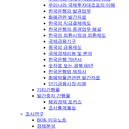
우리나라 국제투자대조표의 이해
한국은행의 발권업무
화폐관련 발간자료
한국의 지급결제제도
한국은행의 증권업무 해설
한국의 외환시장과 외환제도
국제금융기구
중국의 금융제도
국제경제리뷰 및 분석
한국은행 70년사
숫자로 보는 광복 60년
한국은행법 제정사
화폐박물관관련 발간자료
단기금융시장 리뷰
기타간행물
발간중지 간행물
해외경제 포커스
조사통계월보
조사연구
BOK 이슈노트
경제분석