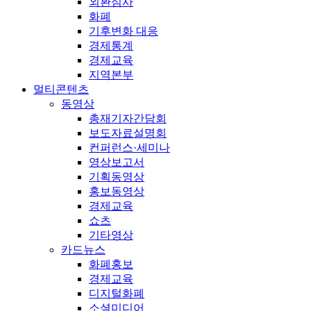
외환심사
화폐
기후변화 대응
경제통계
경제교육
지역본부
멀티콘텐츠
동영상
총재기자간담회
보도자료설명회
컨퍼런스·세미나
영상보고서
기획동영상
홍보동영상
경제교육
쇼츠
기타영상
카드뉴스
화폐홍보
경제교육
디지털화폐
소셜미디어