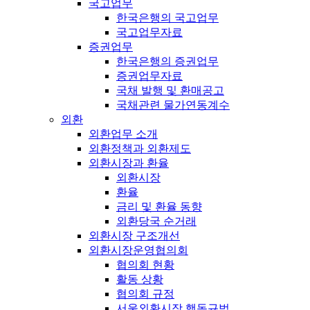
국고업무
한국은행의 국고업무
국고업무자료
증권업무
한국은행의 증권업무
증권업무자료
국채 발행 및 환매공고
국채관련 물가연동계수
외환
외환업무 소개
외환정책과 외환제도
외환시장과 환율
외환시장
환율
금리 및 환율 동향
외환당국 순거래
외환시장 구조개선
외환시장운영협의회
협의회 현황
활동 상황
협의회 규정
서울외환시장 행동규범