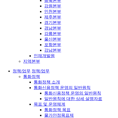
충북본부
강원본부
인천본부
제주본부
경기본부
경남본부
강릉본부
울산본부
포항본부
강남본부
인재개발원
지역본부
정책/업무
정책/업무
통화정책
통화정책 소개
통화신용정책 운영의 일반원칙
통화신용정책 운영의 일반원칙
일반원칙에 대한 상세 설명자료
목표 및 운영체계
통화정책 목표
물가안정목표제