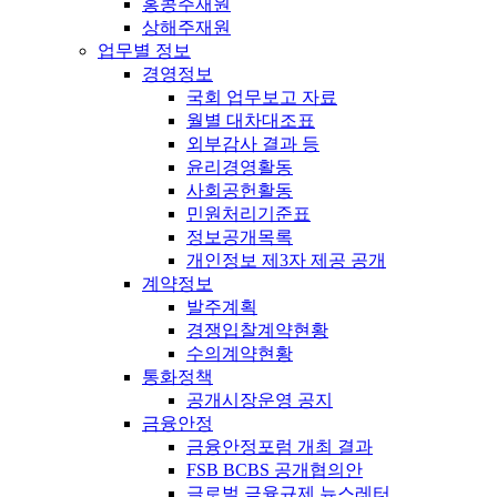
홍콩주재원
상해주재원
업무별 정보
경영정보
국회 업무보고 자료
월별 대차대조표
외부감사 결과 등
윤리경영활동
사회공헌활동
민원처리기준표
정보공개목록
개인정보 제3자 제공 공개
계약정보
발주계획
경쟁입찰계약현황
수의계약현황
통화정책
공개시장운영 공지
금융안정
금융안정포럼 개최 결과
FSB BCBS 공개협의안
글로벌 금융규제 뉴스레터