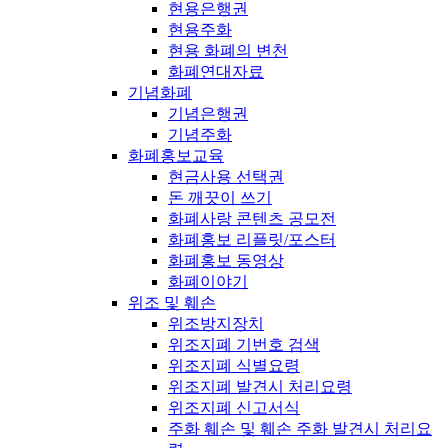
현용은행권
현용주화
현용 화폐의 변천
화폐연대자료
기념화폐
기념은행권
기념주화
화폐홍보교육
현금사용 선택권
돈 깨끗이 쓰기
화폐사랑 콘텐츠 공모전
화폐홍보 리플릿/포스터
화폐홍보 동영상
화폐이야기
위조 및 훼손
위조방지장치
위조지폐 기번호 검색
위조지폐 식별요령
위조지폐 발견시 처리요령
위조지폐 신고서식
주화 훼손 및 훼손 주화 발견시 처리요