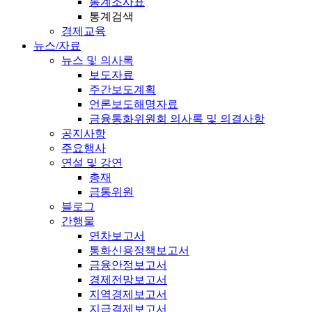
통계조사표
통계검색
경제교육
뉴스/자료
뉴스 및 의사록
보도자료
주간보도계획
언론보도해명자료
금융통화위원회 의사록 및 의결사항
공지사항
주요행사
연설 및 강연
총재
금통위원
블로그
간행물
연차보고서
통화신용정책보고서
금융안정보고서
경제전망보고서
지역경제보고서
지급결제보고서