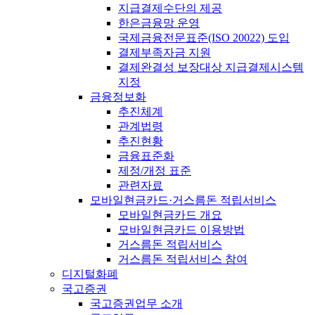
지급결제수단의 제공
한은금융망 운영
국제금융전문표준(ISO 20022) 도입
결제부족자금 지원
결제완결성 보장대상 지급결제시스템
지정
금융정보화
추진체계
관계법령
추진현황
금융표준화
제정/개정 표준
관련자료
모바일현금카드·거스름돈 적립서비스
모바일현금카드 개요
모바일현금카드 이용방법
거스름돈 적립서비스
거스름돈 적립서비스 참여
디지털화폐
국고증권
국고증권업무 소개