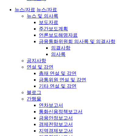
뉴스/자료
뉴스/자료
뉴스 및 의사록
보도자료
주간보도계획
언론보도해명자료
금융통화위원회 의사록 및 의결사항
의결사항
의사록
공지사항
연설 및 강연
총재 연설 및 강연
금통위원 연설 및 강연
기타 연설 및 강연
블로그
간행물
연차보고서
통화신용정책보고서
금융안정보고서
경제전망보고서
지역경제보고서