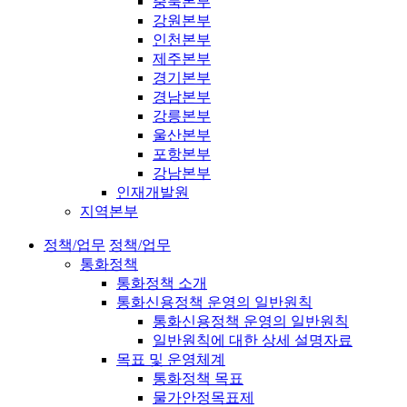
충북본부
강원본부
인천본부
제주본부
경기본부
경남본부
강릉본부
울산본부
포항본부
강남본부
인재개발원
지역본부
정책/업무
정책/업무
통화정책
통화정책 소개
통화신용정책 운영의 일반원칙
통화신용정책 운영의 일반원칙
일반원칙에 대한 상세 설명자료
목표 및 운영체계
통화정책 목표
물가안정목표제