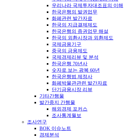
우리나라 국제투자대조표의 이해
한국은행의 발권업무
화폐관련 발간자료
한국의 지급결제제도
한국은행의 증권업무 해설
한국의 외환시장과 외환제도
국제금융기구
중국의 금융제도
국제경제리뷰 및 분석
한국은행 70년사
숫자로 보는 광복 60년
한국은행법 제정사
화폐박물관관련 발간자료
단기금융시장 리뷰
기타간행물
발간중지 간행물
해외경제 포커스
조사통계월보
조사연구
BOK 이슈노트
경제분석