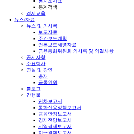
통계조사표
통계검색
경제교육
뉴스/자료
뉴스 및 의사록
보도자료
주간보도계획
언론보도해명자료
금융통화위원회 의사록 및 의결사항
공지사항
주요행사
연설 및 강연
총재
금통위원
블로그
간행물
연차보고서
통화신용정책보고서
금융안정보고서
경제전망보고서
지역경제보고서
지급결제보고서