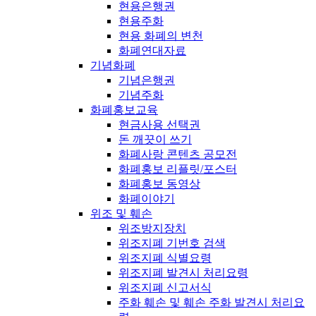
현용은행권
현용주화
현용 화폐의 변천
화폐연대자료
기념화폐
기념은행권
기념주화
화폐홍보교육
현금사용 선택권
돈 깨끗이 쓰기
화폐사랑 콘텐츠 공모전
화폐홍보 리플릿/포스터
화폐홍보 동영상
화폐이야기
위조 및 훼손
위조방지장치
위조지폐 기번호 검색
위조지폐 식별요령
위조지폐 발견시 처리요령
위조지폐 신고서식
주화 훼손 및 훼손 주화 발견시 처리요