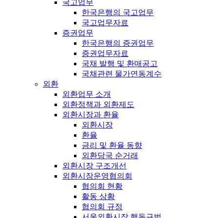
국고업무
한국은행의 국고업무
국고업무자료
증권업무
한국은행의 증권업무
증권업무자료
국채 발행 및 환매공고
국채관련 물가연동계수
외환
외환업무 소개
외환정책과 외환제도
외환시장과 환율
외환시장
환율
금리 및 환율 동향
외환당국 순거래
외환시장 구조개선
외환시장운영협의회
협의회 현황
활동 상황
협의회 규정
서울외환시장 행동규범