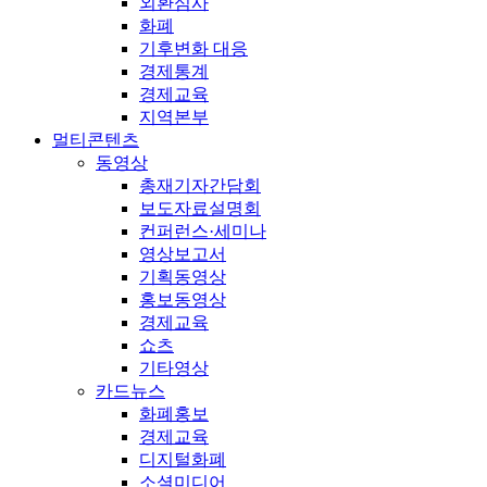
외환심사
화폐
기후변화 대응
경제통계
경제교육
지역본부
멀티콘텐츠
동영상
총재기자간담회
보도자료설명회
컨퍼런스·세미나
영상보고서
기획동영상
홍보동영상
경제교육
쇼츠
기타영상
카드뉴스
화폐홍보
경제교육
디지털화폐
소셜미디어