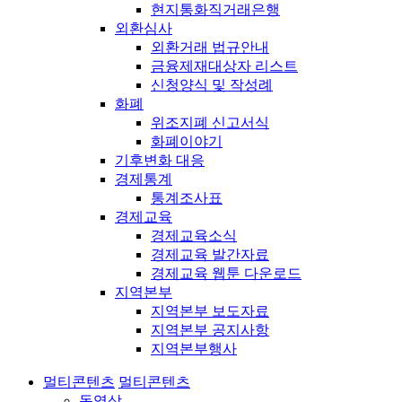
현지통화직거래은행
외환심사
외환거래 법규안내
금융제재대상자 리스트
신청양식 및 작성례
화폐
위조지폐 신고서식
화폐이야기
기후변화 대응
경제통계
통계조사표
경제교육
경제교육소식
경제교육 발간자료
경제교육 웹툰 다운로드
지역본부
지역본부 보도자료
지역본부 공지사항
지역본부행사
멀티콘텐츠
멀티콘텐츠
동영상