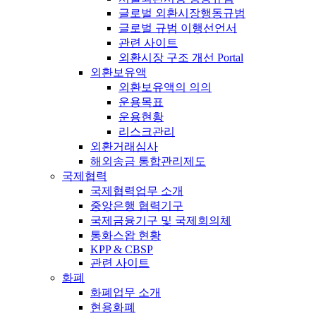
글로벌 외환시장행동규범
글로벌 규범 이행선언서
관련 사이트
외환시장 구조 개선 Portal
외환보유액
외환보유액의 의의
운용목표
운용현황
리스크관리
외환거래심사
해외송금 통합관리제도
국제협력
국제협력업무 소개
중앙은행 협력기구
국제금융기구 및 국제회의체
통화스왑 현황
KPP & CBSP
관련 사이트
화폐
화폐업무 소개
현용화폐