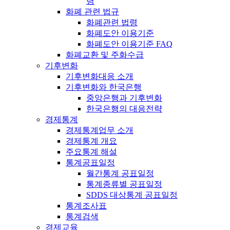
령
화폐 관련 법규
화폐관련 법령
화폐도안 이용기준
화폐도안 이용기준 FAQ
화폐교환 및 주화수급
기후변화
기후변화대응 소개
기후변화와 한국은행
중앙은행과 기후변화
한국은행의 대응전략
경제통계
경제통계업무 소개
경제통계 개요
주요통계 해설
통계공표일정
월간통계 공표일정
통계종류별 공표일정
SDDS 대상통계 공표일정
통계조사표
통계검색
경제교육