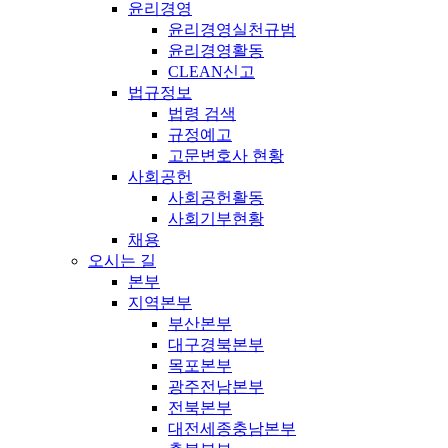
윤리경영
윤리경영실천규범
윤리경영활동
CLEAN신고
법규정보
법령 검색
규정예고
고문변호사 현황
사회공헌
사회공헌활동
사회기부현황
채용
오시는 길
본부
지역본부
부산본부
대구경북본부
목포본부
광주전남본부
전북본부
대전세종충남본부