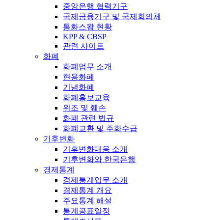
중앙은행 협력기구
국제금융기구 및 국제회의체
통화스왑 현황
KPP & CBSP
관련 사이트
화폐
화폐업무 소개
현용화폐
기념화폐
화폐홍보교육
위조 및 훼손
화폐 관련 법규
화폐교환 및 주화수급
기후변화
기후변화대응 소개
기후변화와 한국은행
경제통계
경제통계업무 소개
경제통계 개요
주요통계 해설
통계공표일정