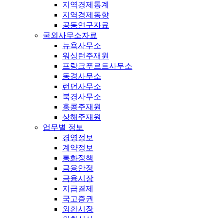
지역경제통계
지역경제동향
공동연구자료
국외사무소자료
뉴욕사무소
워싱턴주재원
프랑크푸르트사무소
동경사무소
런던사무소
북경사무소
홍콩주재원
상해주재원
업무별 정보
경영정보
계약정보
통화정책
금융안정
금융시장
지급결제
국고증권
외환시장