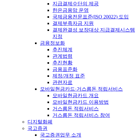
지급결제수단의 제공
한은금융망 운영
국제금융전문표준(ISO 20022) 도입
결제부족자금 지원
결제완결성 보장대상 지급결제시스템
지정
금융정보화
추진체계
관계법령
추진현황
금융표준화
제정/개정 표준
관련자료
모바일현금카드·거스름돈 적립서비스
모바일현금카드 개요
모바일현금카드 이용방법
거스름돈 적립서비스
거스름돈 적립서비스 참여
디지털화폐
국고증권
국고증권업무 소개