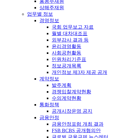
홍콩주재원
상해주재원
업무별 정보
경영정보
국회 업무보고 자료
월별 대차대조표
외부감사 결과 등
윤리경영활동
사회공헌활동
민원처리기준표
정보공개목록
개인정보 제3자 제공 공개
계약정보
발주계획
경쟁입찰계약현황
수의계약현황
통화정책
공개시장운영 공지
금융안정
금융안정포럼 개최 결과
FSB BCBS 공개협의안
글로벌 금융규제 뉴스레터