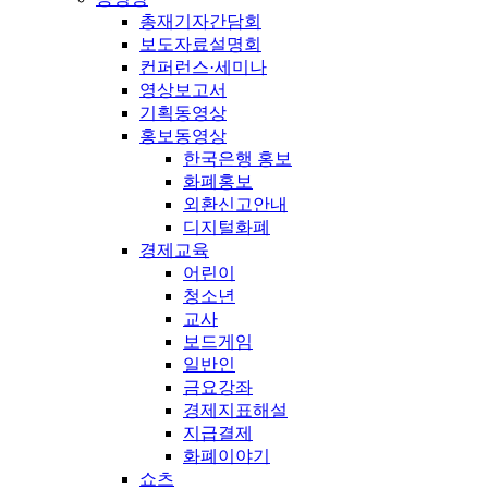
총재기자간담회
보도자료설명회
컨퍼런스·세미나
영상보고서
기획동영상
홍보동영상
한국은행 홍보
화폐홍보
외환신고안내
디지털화폐
경제교육
어린이
청소년
교사
보드게임
일반인
금요강좌
경제지표해설
지급결제
화폐이야기
쇼츠