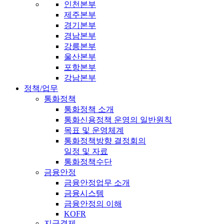
인천본부
제주본부
경기본부
경남본부
강릉본부
울산본부
포항본부
강남본부
정책/업무
통화정책
통화정책 소개
통화신용정책 운영의 일반원칙
목표 및 운영체계
통화정책방향 결정회의
일정 및 자료
통화정책수단
금융안정
금융안정업무 소개
금융시스템
금융안정의 이해
KOFR
지급결제