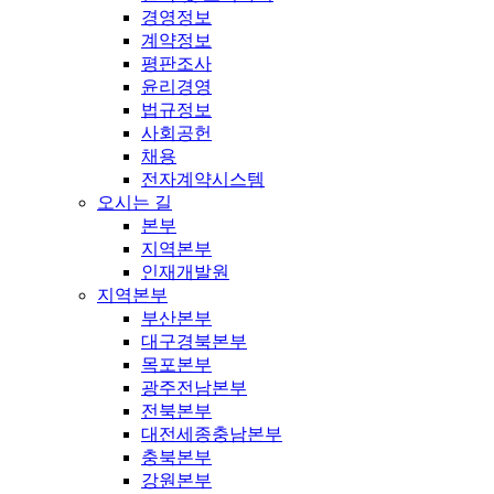
경영정보
계약정보
평판조사
윤리경영
법규정보
사회공헌
채용
전자계약시스템
오시는 길
본부
지역본부
인재개발원
지역본부
부산본부
대구경북본부
목포본부
광주전남본부
전북본부
대전세종충남본부
충북본부
강원본부