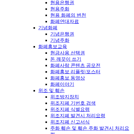
현용은행권
현용주화
현용 화폐의 변천
화폐연대자료
기념화폐
기념은행권
기념주화
화폐홍보교육
현금사용 선택권
돈 깨끗이 쓰기
화폐사랑 콘텐츠 공모전
화폐홍보 리플릿/포스터
화폐홍보 동영상
화폐이야기
위조 및 훼손
위조방지장치
위조지폐 기번호 검색
위조지폐 식별요령
위조지폐 발견시 처리요령
위조지폐 신고서식
주화 훼손 및 훼손 주화 발견시 처리요