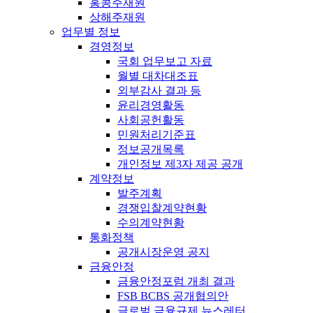
홍콩주재원
상해주재원
업무별 정보
경영정보
국회 업무보고 자료
월별 대차대조표
외부감사 결과 등
윤리경영활동
사회공헌활동
민원처리기준표
정보공개목록
개인정보 제3자 제공 공개
계약정보
발주계획
경쟁입찰계약현황
수의계약현황
통화정책
공개시장운영 공지
금융안정
금융안정포럼 개최 결과
FSB BCBS 공개협의안
글로벌 금융규제 뉴스레터