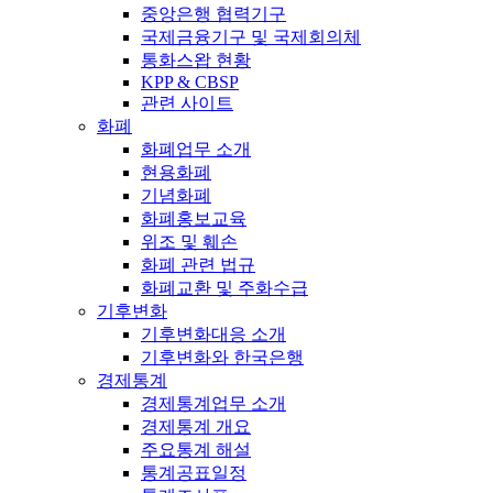
중앙은행 협력기구
국제금융기구 및 국제회의체
통화스왑 현황
KPP & CBSP
관련 사이트
화폐
화폐업무 소개
현용화폐
기념화폐
화폐홍보교육
위조 및 훼손
화폐 관련 법규
화폐교환 및 주화수급
기후변화
기후변화대응 소개
기후변화와 한국은행
경제통계
경제통계업무 소개
경제통계 개요
주요통계 해설
통계공표일정