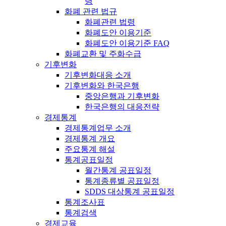
령
화폐 관련 법규
화폐관련 법령
화폐도안 이용기준
화폐도안 이용기준 FAQ
화폐교환 및 주화수급
기후변화
기후변화대응 소개
기후변화와 한국은행
중앙은행과 기후변화
한국은행의 대응전략
경제통계
경제통계업무 소개
경제통계 개요
주요통계 해설
통계공표일정
월간통계 공표일정
통계종류별 공표일정
SDDS 대상통계 공표일정
통계조사표
통계검색
경제교육