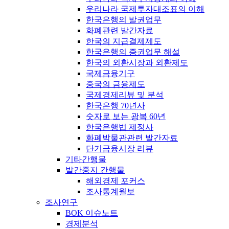
우리나라 국제투자대조표의 이해
한국은행의 발권업무
화폐관련 발간자료
한국의 지급결제제도
한국은행의 증권업무 해설
한국의 외환시장과 외환제도
국제금융기구
중국의 금융제도
국제경제리뷰 및 분석
한국은행 70년사
숫자로 보는 광복 60년
한국은행법 제정사
화폐박물관관련 발간자료
단기금융시장 리뷰
기타간행물
발간중지 간행물
해외경제 포커스
조사통계월보
조사연구
BOK 이슈노트
경제분석