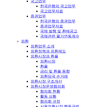
국고업무
한국은행의 국고업무
국고업무자료
증권업무
한국은행의 증권업무
증권업무자료
국채 발행 및 환매공고
국채관련 물가연동계수
외환
외환업무 소개
외환정책과 외환제도
외환시장과 환율
외환시장
환율
금리 및 환율 동향
외환당국 순거래
외환시장 구조개선
외환시장운영협의회
협의회 현황
활동 상황
협의회 규정
서울외환시장 행동규범