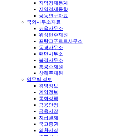
지역경제통계
지역경제동향
공동연구자료
국외사무소자료
뉴욕사무소
워싱턴주재원
프랑크푸르트사무소
동경사무소
런던사무소
북경사무소
홍콩주재원
상해주재원
업무별 정보
경영정보
계약정보
통화정책
금융안정
금융시장
지급결제
국고증권
외환시장