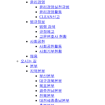
윤리경영
윤리경영실천규범
윤리경영활동
CLEAN신고
법규정보
법령 검색
규정예고
고문변호사 현황
사회공헌
사회공헌활동
사회기부현황
채용
오시는 길
본부
지역본부
부산본부
대구경북본부
목포본부
광주전남본부
전북본부
대전세종충남본부