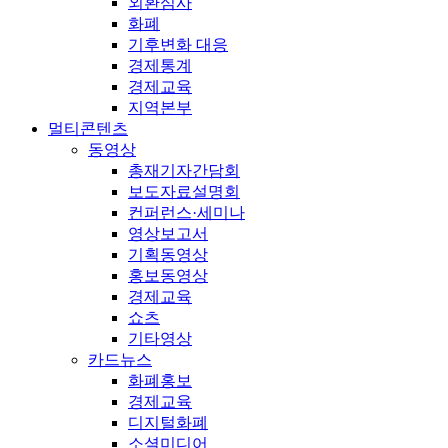
외환심사
화폐
기후변화 대응
경제통계
경제교육
지역본부
멀티콘텐츠
동영상
총재기자간담회
보도자료설명회
컨퍼런스·세미나
영상보고서
기획동영상
홍보동영상
경제교육
쇼츠
기타영상
카드뉴스
화폐홍보
경제교육
디지털화폐
소셜미디어