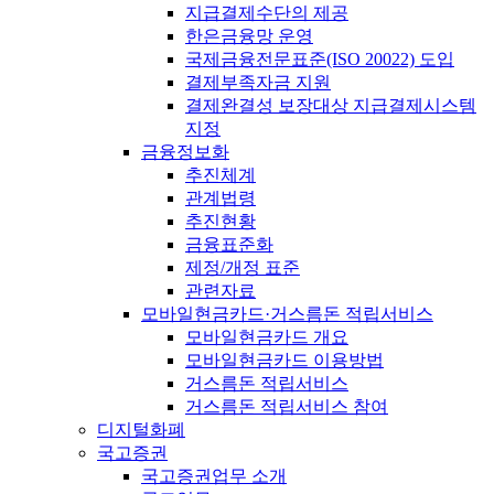
지급결제수단의 제공
한은금융망 운영
국제금융전문표준(ISO 20022) 도입
결제부족자금 지원
결제완결성 보장대상 지급결제시스템
지정
금융정보화
추진체계
관계법령
추진현황
금융표준화
제정/개정 표준
관련자료
모바일현금카드·거스름돈 적립서비스
모바일현금카드 개요
모바일현금카드 이용방법
거스름돈 적립서비스
거스름돈 적립서비스 참여
디지털화폐
국고증권
국고증권업무 소개