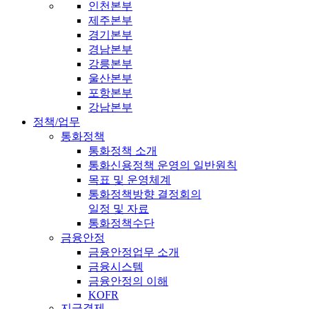
인천본부
제주본부
경기본부
경남본부
강릉본부
울산본부
포항본부
강남본부
정책/업무
통화정책
통화정책 소개
통화신용정책 운영의 일반원칙
목표 및 운영체계
통화정책방향 결정회의
일정 및 자료
통화정책수단
금융안정
금융안정업무 소개
금융시스템
금융안정의 이해
KOFR
지급결제