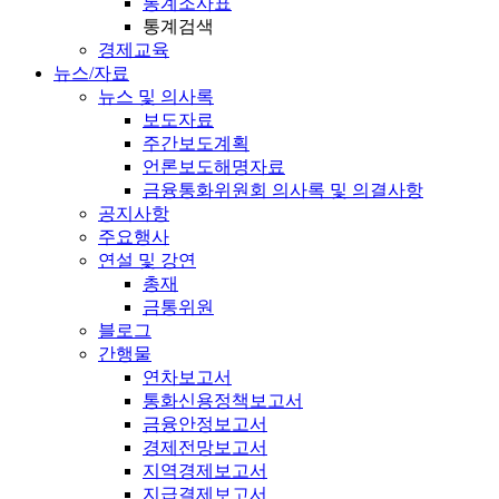
통계조사표
통계검색
경제교육
뉴스/자료
뉴스 및 의사록
보도자료
주간보도계획
언론보도해명자료
금융통화위원회 의사록 및 의결사항
공지사항
주요행사
연설 및 강연
총재
금통위원
블로그
간행물
연차보고서
통화신용정책보고서
금융안정보고서
경제전망보고서
지역경제보고서
지급결제보고서