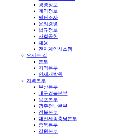
경영정보
계약정보
평판조사
윤리경영
법규정보
사회공헌
채용
전자계약시스템
오시는 길
본부
지역본부
인재개발원
지역본부
부산본부
대구경북본부
목포본부
광주전남본부
전북본부
대전세종충남본부
충북본부
강원본부