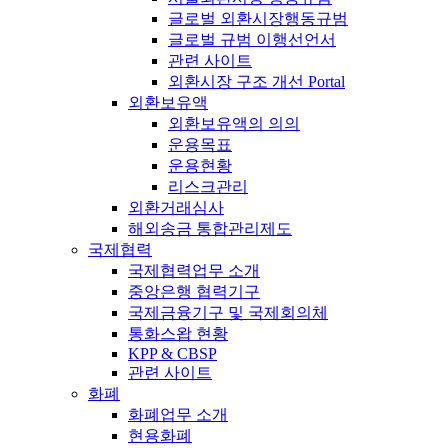
글로벌 외환시장행동규범
글로벌 규범 이행선언서
관련 사이트
외환시장 구조 개선 Portal
외환보유액
외환보유액의 의의
운용목표
운용현황
리스크관리
외환거래심사
해외송금 통합관리제도
국제협력
국제협력업무 소개
중앙은행 협력기구
국제금융기구 및 국제회의체
통화스왑 현황
KPP & CBSP
관련 사이트
화폐
화폐업무 소개
현용화폐