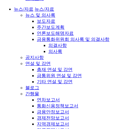
뉴스/자료
뉴스/자료
뉴스 및 의사록
보도자료
주간보도계획
언론보도해명자료
금융통화위원회 의사록 및 의결사항
의결사항
의사록
공지사항
연설 및 강연
총재 연설 및 강연
금통위원 연설 및 강연
기타 연설 및 강연
블로그
간행물
연차보고서
통화신용정책보고서
금융안정보고서
경제전망보고서
지역경제보고서