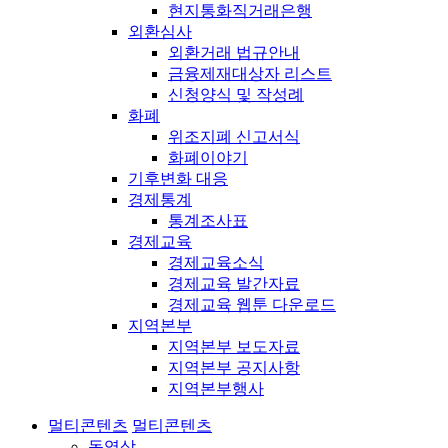
현지통화직거래은행
외환심사
외환거래 법규안내
금융제재대상자 리스트
신청양식 및 작성례
화폐
위조지폐 신고서식
화폐이야기
기후변화 대응
경제통계
통계조사표
경제교육
경제교육소식
경제교육 발간자료
경제교육 웹툰 다운로드
지역본부
지역본부 보도자료
지역본부 공지사항
지역본부행사
멀티콘텐츠
멀티콘텐츠
동영상