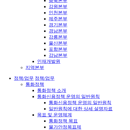
충북본부
강원본부
인천본부
제주본부
경기본부
경남본부
강릉본부
울산본부
포항본부
강남본부
인재개발원
지역본부
정책/업무
정책/업무
통화정책
통화정책 소개
통화신용정책 운영의 일반원칙
통화신용정책 운영의 일반원칙
일반원칙에 대한 상세 설명자료
목표 및 운영체계
통화정책 목표
물가안정목표제