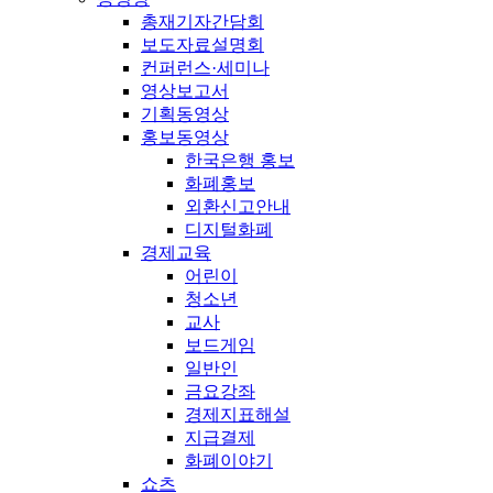
총재기자간담회
보도자료설명회
컨퍼런스·세미나
영상보고서
기획동영상
홍보동영상
한국은행 홍보
화폐홍보
외환신고안내
디지털화폐
경제교육
어린이
청소년
교사
보드게임
일반인
금요강좌
경제지표해설
지급결제
화폐이야기
쇼츠