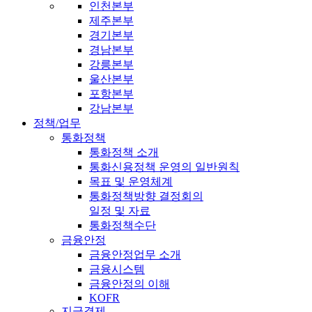
인천본부
제주본부
경기본부
경남본부
강릉본부
울산본부
포항본부
강남본부
정책/업무
통화정책
통화정책 소개
통화신용정책 운영의 일반원칙
목표 및 운영체계
통화정책방향 결정회의
일정 및 자료
통화정책수단
금융안정
금융안정업무 소개
금융시스템
금융안정의 이해
KOFR
지급결제