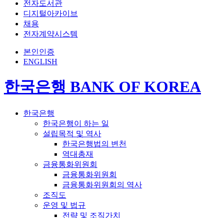
전자도서관
디지털아카이브
채용
전자계약시스템
본인인증
ENGLISH
한국은행 BANK OF KOREA
한국은행
한국은행이 하는 일
설립목적 및 역사
한국은행법의 변천
역대총재
금융통화위원회
금융통화위원회
금융통화위원회의 역사
조직도
운영 및 법규
전략 및 조직가치