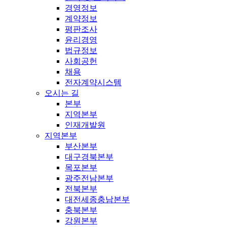
경영정보
계약정보
평판조사
윤리경영
법규정보
사회공헌
채용
전자계약시스템
오시는 길
본부
지역본부
인재개발원
지역본부
부산본부
대구경북본부
목포본부
광주전남본부
전북본부
대전세종충남본부
충북본부
강원본부