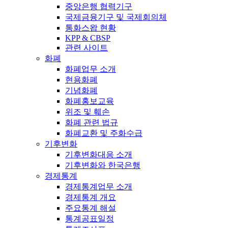
중앙은행 협력기구
국제금융기구 및 국제회의체
통화스왑 현황
KPP & CBSP
관련 사이트
화폐
화폐업무 소개
현용화폐
기념화폐
화폐홍보교육
위조 및 훼손
화폐 관련 법규
화폐교환 및 주화수급
기후변화
기후변화대응 소개
기후변화와 한국은행
경제통계
경제통계업무 소개
경제통계 개요
주요통계 해설
통계공표일정