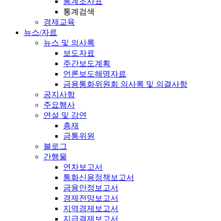
통계조사표
통계검색
경제교육
뉴스/자료
뉴스 및 의사록
보도자료
주간보도계획
언론보도해명자료
금융통화위원회 의사록 및 의결사항
공지사항
주요행사
연설 및 강연
총재
금통위원
블로그
간행물
연차보고서
통화신용정책보고서
금융안정보고서
경제전망보고서
지역경제보고서
지급결제보고서