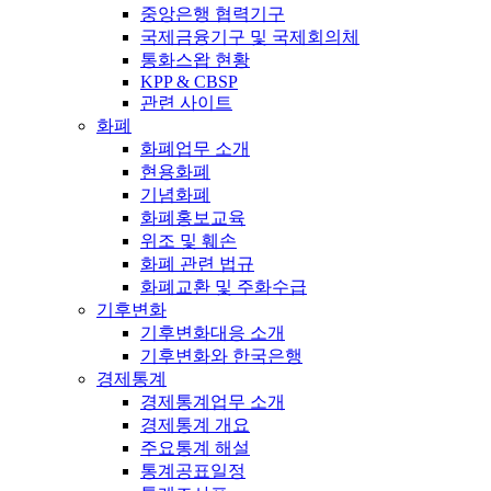
중앙은행 협력기구
국제금융기구 및 국제회의체
통화스왑 현황
KPP & CBSP
관련 사이트
화폐
화폐업무 소개
현용화폐
기념화폐
화폐홍보교육
위조 및 훼손
화폐 관련 법규
화폐교환 및 주화수급
기후변화
기후변화대응 소개
기후변화와 한국은행
경제통계
경제통계업무 소개
경제통계 개요
주요통계 해설
통계공표일정