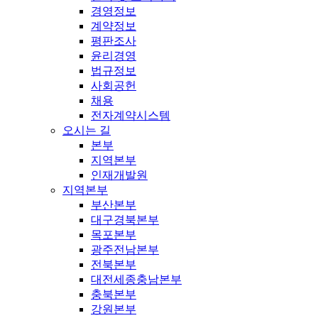
경영정보
계약정보
평판조사
윤리경영
법규정보
사회공헌
채용
전자계약시스템
오시는 길
본부
지역본부
인재개발원
지역본부
부산본부
대구경북본부
목포본부
광주전남본부
전북본부
대전세종충남본부
충북본부
강원본부