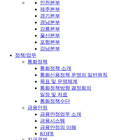
인천본부
제주본부
경기본부
경남본부
강릉본부
울산본부
포항본부
강남본부
정책/업무
통화정책
통화정책 소개
통화신용정책 운영의 일반원칙
목표 및 운영체계
통화정책방향 결정회의
일정 및 자료
통화정책수단
금융안정
금융안정업무 소개
금융시스템
금융안정의 이해
KOFR
지급결제