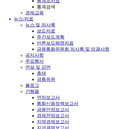
통계조사표
통계검색
경제교육
뉴스/자료
뉴스 및 의사록
보도자료
주간보도계획
언론보도해명자료
금융통화위원회 의사록 및 의결사항
공지사항
주요행사
연설 및 강연
총재
금통위원
블로그
간행물
연차보고서
통화신용정책보고서
금융안정보고서
경제전망보고서
지역경제보고서
지급결제보고서