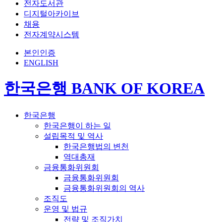
전자도서관
디지털아카이브
채용
전자계약시스템
본인인증
ENGLISH
한국은행 BANK OF KOREA
한국은행
한국은행이 하는 일
설립목적 및 역사
한국은행법의 변천
역대총재
금융통화위원회
금융통화위원회
금융통화위원회의 역사
조직도
운영 및 법규
전략 및 조직가치