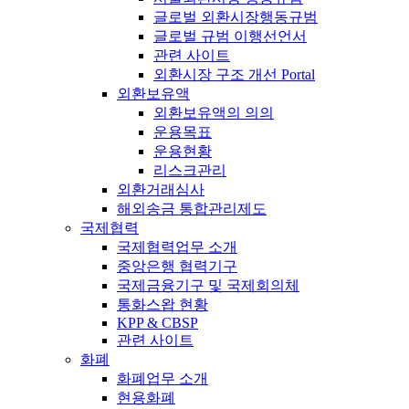
글로벌 외환시장행동규범
글로벌 규범 이행선언서
관련 사이트
외환시장 구조 개선 Portal
외환보유액
외환보유액의 의의
운용목표
운용현황
리스크관리
외환거래심사
해외송금 통합관리제도
국제협력
국제협력업무 소개
중앙은행 협력기구
국제금융기구 및 국제회의체
통화스왑 현황
KPP & CBSP
관련 사이트
화폐
화폐업무 소개
현용화폐