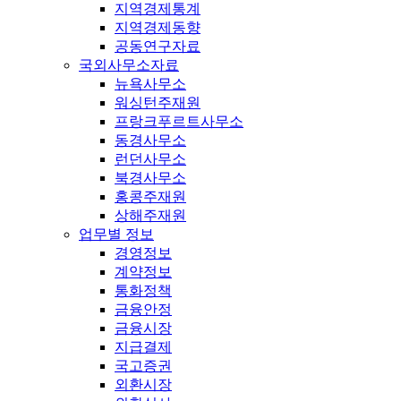
지역경제통계
지역경제동향
공동연구자료
국외사무소자료
뉴욕사무소
워싱턴주재원
프랑크푸르트사무소
동경사무소
런던사무소
북경사무소
홍콩주재원
상해주재원
업무별 정보
경영정보
계약정보
통화정책
금융안정
금융시장
지급결제
국고증권
외환시장