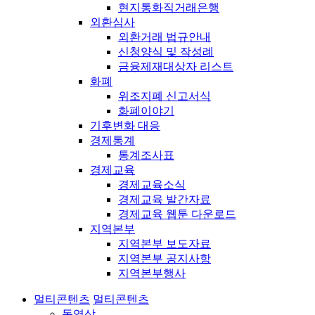
현지통화직거래은행
외환심사
외환거래 법규안내
신청양식 및 작성례
금융제재대상자 리스트
화폐
위조지폐 신고서식
화폐이야기
기후변화 대응
경제통계
통계조사표
경제교육
경제교육소식
경제교육 발간자료
경제교육 웹툰 다운로드
지역본부
지역본부 보도자료
지역본부 공지사항
지역본부행사
멀티콘텐츠
멀티콘텐츠
동영상