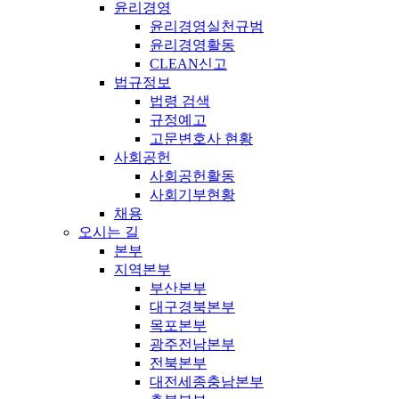
윤리경영
윤리경영실천규범
윤리경영활동
CLEAN신고
법규정보
법령 검색
규정예고
고문변호사 현황
사회공헌
사회공헌활동
사회기부현황
채용
오시는 길
본부
지역본부
부산본부
대구경북본부
목포본부
광주전남본부
전북본부
대전세종충남본부