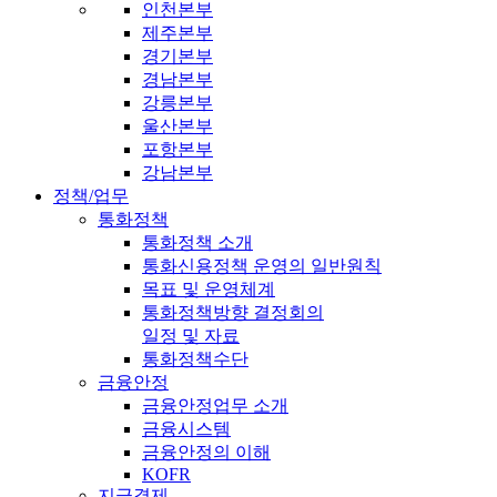
인천본부
제주본부
경기본부
경남본부
강릉본부
울산본부
포항본부
강남본부
정책/업무
통화정책
통화정책 소개
통화신용정책 운영의 일반원칙
목표 및 운영체계
통화정책방향 결정회의
일정 및 자료
통화정책수단
금융안정
금융안정업무 소개
금융시스템
금융안정의 이해
KOFR
지급결제