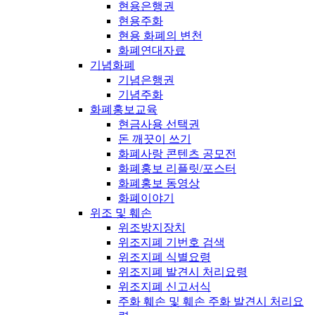
현용은행권
현용주화
현용 화폐의 변천
화폐연대자료
기념화폐
기념은행권
기념주화
화폐홍보교육
현금사용 선택권
돈 깨끗이 쓰기
화폐사랑 콘텐츠 공모전
화폐홍보 리플릿/포스터
화폐홍보 동영상
화폐이야기
위조 및 훼손
위조방지장치
위조지폐 기번호 검색
위조지폐 식별요령
위조지폐 발견시 처리요령
위조지폐 신고서식
주화 훼손 및 훼손 주화 발견시 처리요