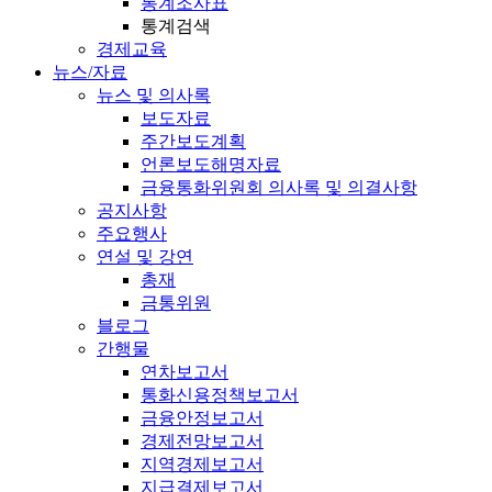
통계조사표
통계검색
경제교육
뉴스/자료
뉴스 및 의사록
보도자료
주간보도계획
언론보도해명자료
금융통화위원회 의사록 및 의결사항
공지사항
주요행사
연설 및 강연
총재
금통위원
블로그
간행물
연차보고서
통화신용정책보고서
금융안정보고서
경제전망보고서
지역경제보고서
지급결제보고서