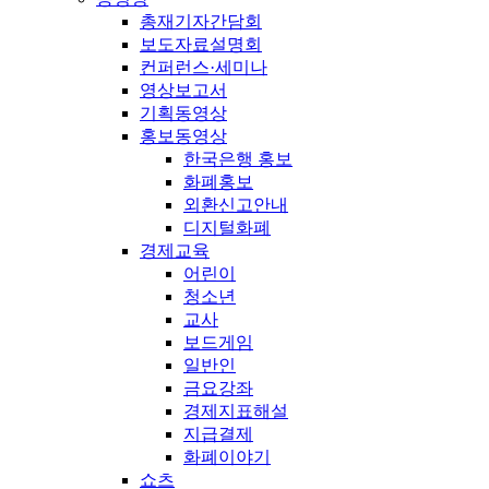
총재기자간담회
보도자료설명회
컨퍼런스·세미나
영상보고서
기획동영상
홍보동영상
한국은행 홍보
화폐홍보
외환신고안내
디지털화폐
경제교육
어린이
청소년
교사
보드게임
일반인
금요강좌
경제지표해설
지급결제
화폐이야기
쇼츠