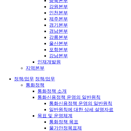
충북본부
강원본부
인천본부
제주본부
경기본부
경남본부
강릉본부
울산본부
포항본부
강남본부
인재개발원
지역본부
정책/업무
정책/업무
통화정책
통화정책 소개
통화신용정책 운영의 일반원칙
통화신용정책 운영의 일반원칙
일반원칙에 대한 상세 설명자료
목표 및 운영체계
통화정책 목표
물가안정목표제