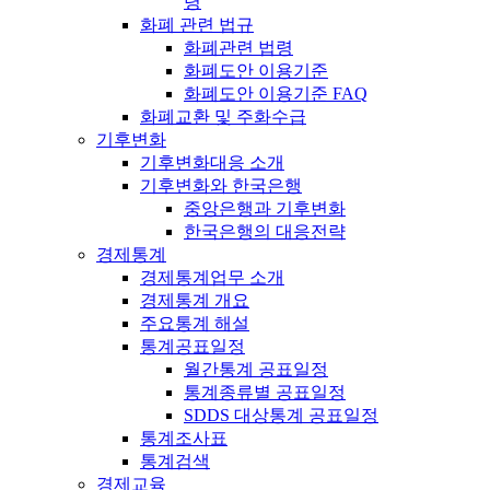
령
화폐 관련 법규
화폐관련 법령
화폐도안 이용기준
화폐도안 이용기준 FAQ
화폐교환 및 주화수급
기후변화
기후변화대응 소개
기후변화와 한국은행
중앙은행과 기후변화
한국은행의 대응전략
경제통계
경제통계업무 소개
경제통계 개요
주요통계 해설
통계공표일정
월간통계 공표일정
통계종류별 공표일정
SDDS 대상통계 공표일정
통계조사표
통계검색
경제교육