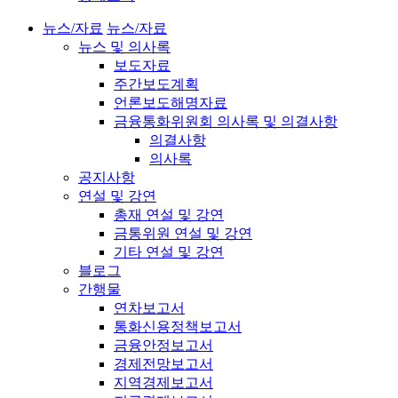
뉴스/자료
뉴스/자료
뉴스 및 의사록
보도자료
주간보도계획
언론보도해명자료
금융통화위원회 의사록 및 의결사항
의결사항
의사록
공지사항
연설 및 강연
총재 연설 및 강연
금통위원 연설 및 강연
기타 연설 및 강연
블로그
간행물
연차보고서
통화신용정책보고서
금융안정보고서
경제전망보고서
지역경제보고서