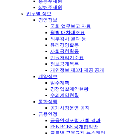
홍콩주재원
상해주재원
업무별 정보
경영정보
국회 업무보고 자료
월별 대차대조표
외부감사 결과 등
윤리경영활동
사회공헌활동
민원처리기준표
정보공개목록
개인정보 제3자 제공 공개
계약정보
발주계획
경쟁입찰계약현황
수의계약현황
통화정책
공개시장운영 공지
금융안정
금융안정포럼 개최 결과
FSB BCBS 공개협의안
글로벌 금융규제 뉴스레터