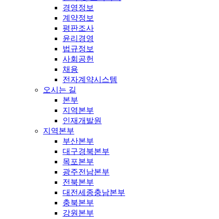
경영정보
계약정보
평판조사
윤리경영
법규정보
사회공헌
채용
전자계약시스템
오시는 길
본부
지역본부
인재개발원
지역본부
부산본부
대구경북본부
목포본부
광주전남본부
전북본부
대전세종충남본부
충북본부
강원본부