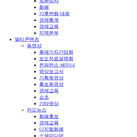
외환심사
화폐
기후변화 대응
경제통계
경제교육
지역본부
멀티콘텐츠
동영상
총재기자간담회
보도자료설명회
컨퍼런스·세미나
영상보고서
기획동영상
홍보동영상
경제교육
쇼츠
기타영상
카드뉴스
화폐홍보
경제교육
디지털화폐
소셜미디어