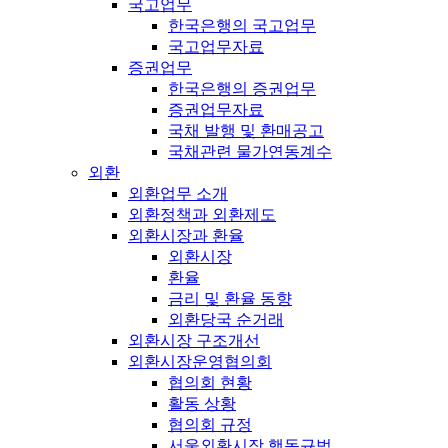
국고업무
한국은행의 국고업무
국고업무자료
증권업무
한국은행의 증권업무
증권업무자료
국채 발행 및 환매공고
국채관련 물가연동계수
외환
외환업무 소개
외환정책과 외환제도
외환시장과 환율
외환시장
환율
금리 및 환율 동향
외환당국 순거래
외환시장 구조개선
외환시장운영협의회
협의회 현황
활동 상황
협의회 규정
서울외환시장 행동규범