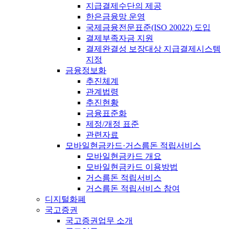
지급결제수단의 제공
한은금융망 운영
국제금융전문표준(ISO 20022) 도입
결제부족자금 지원
결제완결성 보장대상 지급결제시스템
지정
금융정보화
추진체계
관계법령
추진현황
금융표준화
제정/개정 표준
관련자료
모바일현금카드·거스름돈 적립서비스
모바일현금카드 개요
모바일현금카드 이용방법
거스름돈 적립서비스
거스름돈 적립서비스 참여
디지털화폐
국고증권
국고증권업무 소개