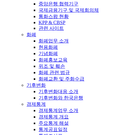
중앙은행 협력기구
국제금융기구 및 국제회의체
통화스왑 현황
KPP & CBSP
관련 사이트
화폐
화폐업무 소개
현용화폐
기념화폐
화폐홍보교육
위조 및 훼손
화폐 관련 법규
화폐교환 및 주화수급
기후변화
기후변화대응 소개
기후변화와 한국은행
경제통계
경제통계업무 소개
경제통계 개요
주요통계 해설
통계공표일정