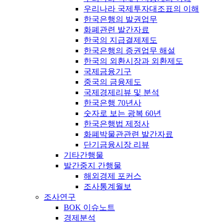
우리나라 국제투자대조표의 이해
한국은행의 발권업무
화폐관련 발간자료
한국의 지급결제제도
한국은행의 증권업무 해설
한국의 외환시장과 외환제도
국제금융기구
중국의 금융제도
국제경제리뷰 및 분석
한국은행 70년사
숫자로 보는 광복 60년
한국은행법 제정사
화폐박물관관련 발간자료
단기금융시장 리뷰
기타간행물
발간중지 간행물
해외경제 포커스
조사통계월보
조사연구
BOK 이슈노트
경제분석