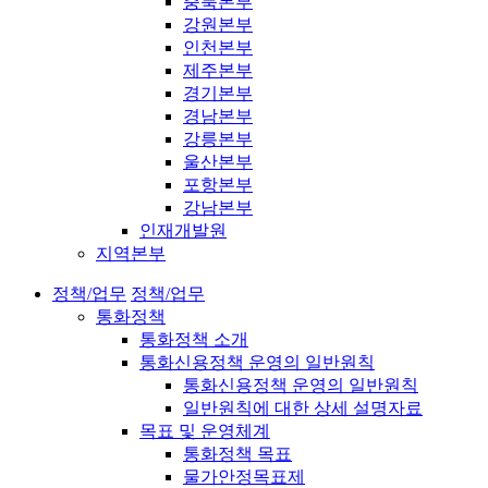
충북본부
강원본부
인천본부
제주본부
경기본부
경남본부
강릉본부
울산본부
포항본부
강남본부
인재개발원
지역본부
정책/업무
정책/업무
통화정책
통화정책 소개
통화신용정책 운영의 일반원칙
통화신용정책 운영의 일반원칙
일반원칙에 대한 상세 설명자료
목표 및 운영체계
통화정책 목표
물가안정목표제