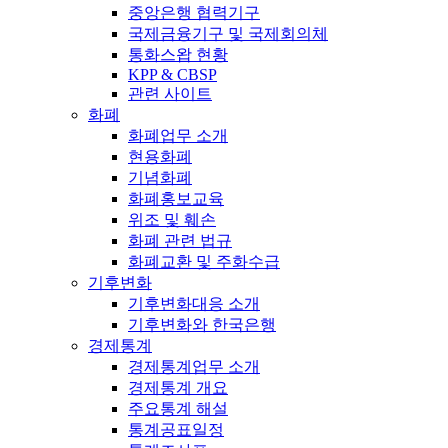
중앙은행 협력기구
국제금융기구 및 국제회의체
통화스왑 현황
KPP & CBSP
관련 사이트
화폐
화폐업무 소개
현용화폐
기념화폐
화폐홍보교육
위조 및 훼손
화폐 관련 법규
화폐교환 및 주화수급
기후변화
기후변화대응 소개
기후변화와 한국은행
경제통계
경제통계업무 소개
경제통계 개요
주요통계 해설
통계공표일정