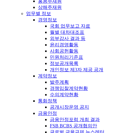
홍콩주재원
상해주재원
업무별 정보
경영정보
국회 업무보고 자료
월별 대차대조표
외부감사 결과 등
윤리경영활동
사회공헌활동
민원처리기준표
정보공개목록
개인정보 제3자 제공 공개
계약정보
발주계획
경쟁입찰계약현황
수의계약현황
통화정책
공개시장운영 공지
금융안정
금융안정포럼 개최 결과
FSB BCBS 공개협의안
글로벌 금융규제 뉴스레터