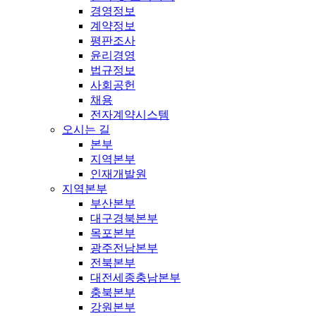
경영정보
계약정보
평판조사
윤리경영
법규정보
사회공헌
채용
전자계약시스템
오시는 길
본부
지역본부
인재개발원
지역본부
부산본부
대구경북본부
목포본부
광주전남본부
전북본부
대전세종충남본부
충북본부
강원본부