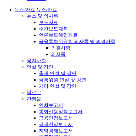
뉴스/자료
뉴스/자료
뉴스 및 의사록
보도자료
주간보도계획
언론보도해명자료
금융통화위원회 의사록 및 의결사항
의결사항
의사록
공지사항
연설 및 강연
총재 연설 및 강연
금통위원 연설 및 강연
기타 연설 및 강연
블로그
간행물
연차보고서
통화신용정책보고서
금융안정보고서
경제전망보고서
지역경제보고서