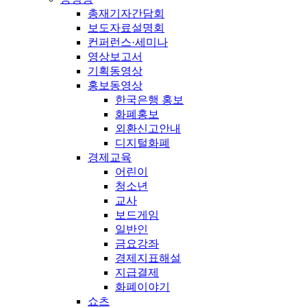
총재기자간담회
보도자료설명회
컨퍼런스·세미나
영상보고서
기획동영상
홍보동영상
한국은행 홍보
화폐홍보
외환신고안내
디지털화폐
경제교육
어린이
청소년
교사
보드게임
일반인
금요강좌
경제지표해설
지급결제
화폐이야기
쇼츠