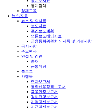
통계조사표
통계검색
경제교육
뉴스/자료
뉴스 및 의사록
보도자료
주간보도계획
언론보도해명자료
금융통화위원회 의사록 및 의결사항
공지사항
주요행사
연설 및 강연
총재
금통위원
블로그
간행물
연차보고서
통화신용정책보고서
금융안정보고서
경제전망보고서
지역경제보고서
지급결제보고서