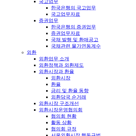
국고업무
한국은행의 국고업무
국고업무자료
증권업무
한국은행의 증권업무
증권업무자료
국채 발행 및 환매공고
국채관련 물가연동계수
외환
외환업무 소개
외환정책과 외환제도
외환시장과 환율
외환시장
환율
금리 및 환율 동향
외환당국 순거래
외환시장 구조개선
외환시장운영협의회
협의회 현황
활동 상황
협의회 규정
서울외환시장 행동규범