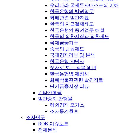
우리나라 국제투자대조표의 이해
한국은행의 발권업무
화폐관련 발간자료
한국의 지급결제제도
한국은행의 증권업무 해설
한국의 외환시장과 외환제도
국제금융기구
중국의 금융제도
국제경제리뷰 및 분석
한국은행 70년사
숫자로 보는 광복 60년
한국은행법 제정사
화폐박물관관련 발간자료
단기금융시장 리뷰
기타간행물
발간중지 간행물
해외경제 포커스
조사통계월보
조사연구
BOK 이슈노트
경제분석