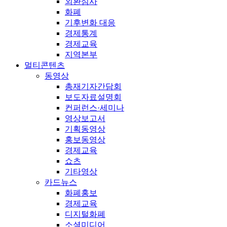
외환심사
화폐
기후변화 대응
경제통계
경제교육
지역본부
멀티콘텐츠
동영상
총재기자간담회
보도자료설명회
컨퍼런스·세미나
영상보고서
기획동영상
홍보동영상
경제교육
쇼츠
기타영상
카드뉴스
화폐홍보
경제교육
디지털화폐
소셜미디어