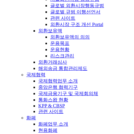
글로벌 외환시장행동규범
글로벌 규범 이행선언서
관련 사이트
외환시장 구조 개선 Portal
외환보유액
외환보유액의 의의
운용목표
운용현황
리스크관리
외환거래심사
해외송금 통합관리제도
국제협력
국제협력업무 소개
중앙은행 협력기구
국제금융기구 및 국제회의체
통화스왑 현황
KPP & CBSP
관련 사이트
화폐
화폐업무 소개
현용화폐