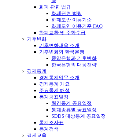
령
화폐 관련 법규
화폐관련 법령
화폐도안 이용기준
화폐도안 이용기준 FAQ
화폐교환 및 주화수급
기후변화
기후변화대응 소개
기후변화와 한국은행
중앙은행과 기후변화
한국은행의 대응전략
경제통계
경제통계업무 소개
경제통계 개요
주요통계 해설
통계공표일정
월간통계 공표일정
통계종류별 공표일정
SDDS 대상통계 공표일정
통계조사표
통계검색
경제교육