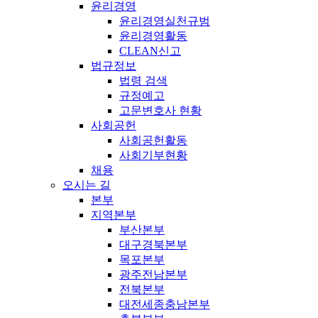
윤리경영
윤리경영실천규범
윤리경영활동
CLEAN신고
법규정보
법령 검색
규정예고
고문변호사 현황
사회공헌
사회공헌활동
사회기부현황
채용
오시는 길
본부
지역본부
부산본부
대구경북본부
목포본부
광주전남본부
전북본부
대전세종충남본부