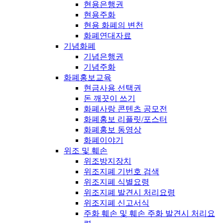
현용은행권
현용주화
현용 화폐의 변천
화폐연대자료
기념화폐
기념은행권
기념주화
화폐홍보교육
현금사용 선택권
돈 깨끗이 쓰기
화폐사랑 콘텐츠 공모전
화폐홍보 리플릿/포스터
화폐홍보 동영상
화폐이야기
위조 및 훼손
위조방지장치
위조지폐 기번호 검색
위조지폐 식별요령
위조지폐 발견시 처리요령
위조지폐 신고서식
주화 훼손 및 훼손 주화 발견시 처리요