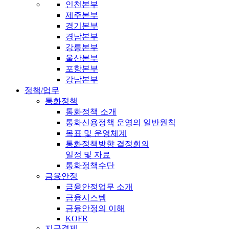
인천본부
제주본부
경기본부
경남본부
강릉본부
울산본부
포항본부
강남본부
정책/업무
통화정책
통화정책 소개
통화신용정책 운영의 일반원칙
목표 및 운영체계
통화정책방향 결정회의
일정 및 자료
통화정책수단
금융안정
금융안정업무 소개
금융시스템
금융안정의 이해
KOFR
지급결제