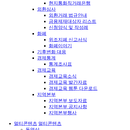
현지통화직거래은행
외환심사
외환거래 법규안내
금융제재대상자 리스트
신청양식 및 작성례
화폐
위조지폐 신고서식
화폐이야기
기후변화 대응
경제통계
통계조사표
경제교육
경제교육소식
경제교육 발간자료
경제교육 웹툰 다운로드
지역본부
지역본부 보도자료
지역본부 공지사항
지역본부행사
멀티콘텐츠
멀티콘텐츠
동영상