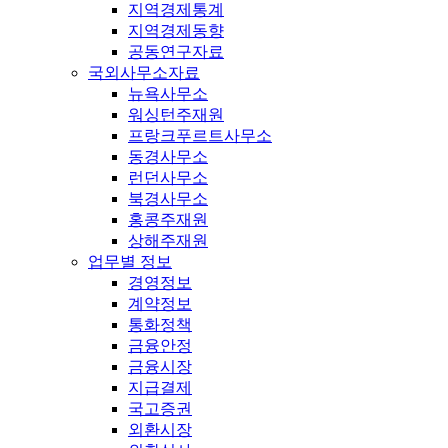
지역경제통계
지역경제동향
공동연구자료
국외사무소자료
뉴욕사무소
워싱턴주재원
프랑크푸르트사무소
동경사무소
런던사무소
북경사무소
홍콩주재원
상해주재원
업무별 정보
경영정보
계약정보
통화정책
금융안정
금융시장
지급결제
국고증권
외환시장