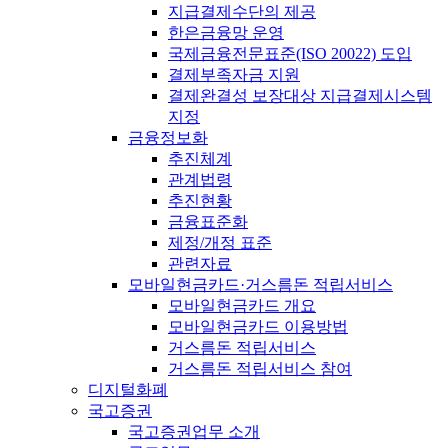
지급결제수단의 제공
한은금융망 운영
국제금융전문표준(ISO 20022) 도입
결제부족자금 지원
결제완결성 보장대상 지급결제시스템
지정
금융정보화
추진체계
관계법령
추진현황
금융표준화
제정/개정 표준
관련자료
모바일현금카드·거스름돈 적립서비스
모바일현금카드 개요
모바일현금카드 이용방법
거스름돈 적립서비스
거스름돈 적립서비스 참여
디지털화폐
국고증권
국고증권업무 소개