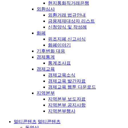
현지통화직거래은행
외환심사
외환거래 법규안내
금융제재대상자 리스트
신청양식 및 작성례
화폐
위조지폐 신고서식
화폐이야기
기후변화 대응
경제통계
통계조사표
경제교육
경제교육소식
경제교육 발간자료
경제교육 웹툰 다운로드
지역본부
지역본부 보도자료
지역본부 공지사항
지역본부행사
멀티콘텐츠
멀티콘텐츠
동영상