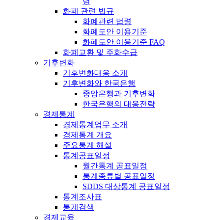
령
화폐 관련 법규
화폐관련 법령
화폐도안 이용기준
화폐도안 이용기준 FAQ
화폐교환 및 주화수급
기후변화
기후변화대응 소개
기후변화와 한국은행
중앙은행과 기후변화
한국은행의 대응전략
경제통계
경제통계업무 소개
경제통계 개요
주요통계 해설
통계공표일정
월간통계 공표일정
통계종류별 공표일정
SDDS 대상통계 공표일정
통계조사표
통계검색
경제교육