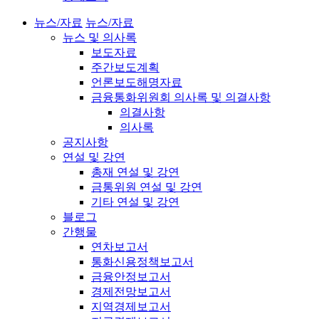
뉴스/자료
뉴스/자료
뉴스 및 의사록
보도자료
주간보도계획
언론보도해명자료
금융통화위원회 의사록 및 의결사항
의결사항
의사록
공지사항
연설 및 강연
총재 연설 및 강연
금통위원 연설 및 강연
기타 연설 및 강연
블로그
간행물
연차보고서
통화신용정책보고서
금융안정보고서
경제전망보고서
지역경제보고서