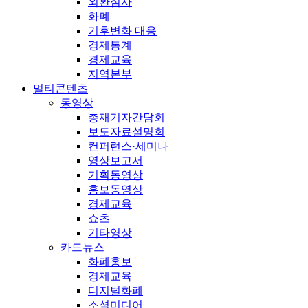
외환심사
화폐
기후변화 대응
경제통계
경제교육
지역본부
멀티콘텐츠
동영상
총재기자간담회
보도자료설명회
컨퍼런스·세미나
영상보고서
기획동영상
홍보동영상
경제교육
쇼츠
기타영상
카드뉴스
화폐홍보
경제교육
디지털화폐
소셜미디어