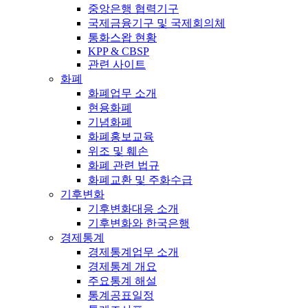
중앙은행 협력기구
국제금융기구 및 국제회의체
통화스왑 현황
KPP & CBSP
관련 사이트
화폐
화폐업무 소개
현용화폐
기념화폐
화폐홍보교육
위조 및 훼손
화폐 관련 법규
화폐교환 및 주화수급
기후변화
기후변화대응 소개
기후변화와 한국은행
경제통계
경제통계업무 소개
경제통계 개요
주요통계 해설
통계공표일정