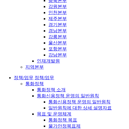
충북본부
강원본부
인천본부
제주본부
경기본부
경남본부
강릉본부
울산본부
포항본부
강남본부
인재개발원
지역본부
정책/업무
정책/업무
통화정책
통화정책 소개
통화신용정책 운영의 일반원칙
통화신용정책 운영의 일반원칙
일반원칙에 대한 상세 설명자료
목표 및 운영체계
통화정책 목표
물가안정목표제