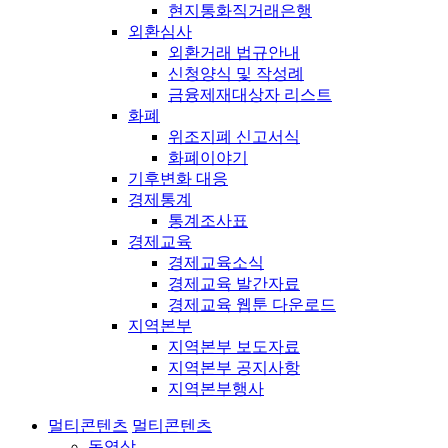
현지통화직거래은행
외환심사
외환거래 법규안내
신청양식 및 작성례
금융제재대상자 리스트
화폐
위조지폐 신고서식
화폐이야기
기후변화 대응
경제통계
통계조사표
경제교육
경제교육소식
경제교육 발간자료
경제교육 웹툰 다운로드
지역본부
지역본부 보도자료
지역본부 공지사항
지역본부행사
멀티콘텐츠
멀티콘텐츠
동영상