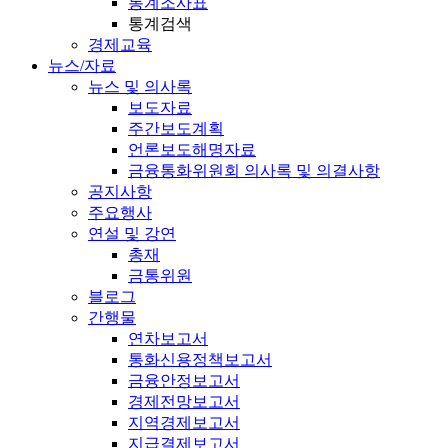
통계조사표
통계검색
경제교육
뉴스/자료
뉴스 및 의사록
보도자료
주간보도계획
언론보도해명자료
금융통화위원회 의사록 및 의결사항
공지사항
주요행사
연설 및 강연
총재
금통위원
블로그
간행물
연차보고서
통화신용정책보고서
금융안정보고서
경제전망보고서
지역경제보고서
지급결제보고서