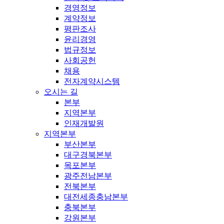
경영정보
계약정보
평판조사
윤리경영
법규정보
사회공헌
채용
전자계약시스템
오시는 길
본부
지역본부
인재개발원
지역본부
부산본부
대구경북본부
목포본부
광주전남본부
전북본부
대전세종충남본부
충북본부
강원본부