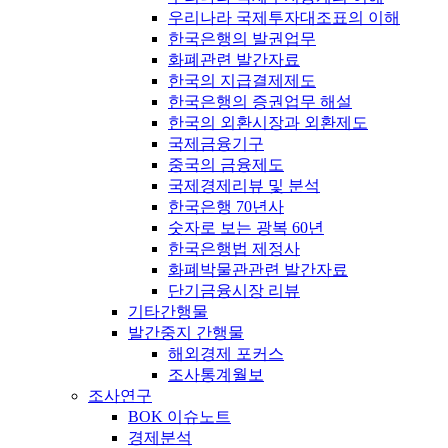
우리나라 국제투자대조표의 이해
한국은행의 발권업무
화폐관련 발간자료
한국의 지급결제제도
한국은행의 증권업무 해설
한국의 외환시장과 외환제도
국제금융기구
중국의 금융제도
국제경제리뷰 및 분석
한국은행 70년사
숫자로 보는 광복 60년
한국은행법 제정사
화폐박물관관련 발간자료
단기금융시장 리뷰
기타간행물
발간중지 간행물
해외경제 포커스
조사통계월보
조사연구
BOK 이슈노트
경제분석