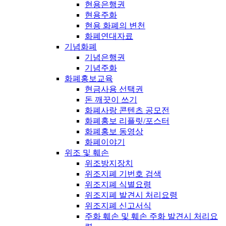
현용은행권
현용주화
현용 화폐의 변천
화폐연대자료
기념화폐
기념은행권
기념주화
화폐홍보교육
현금사용 선택권
돈 깨끗이 쓰기
화폐사랑 콘텐츠 공모전
화폐홍보 리플릿/포스터
화폐홍보 동영상
화폐이야기
위조 및 훼손
위조방지장치
위조지폐 기번호 검색
위조지폐 식별요령
위조지폐 발견시 처리요령
위조지폐 신고서식
주화 훼손 및 훼손 주화 발견시 처리요