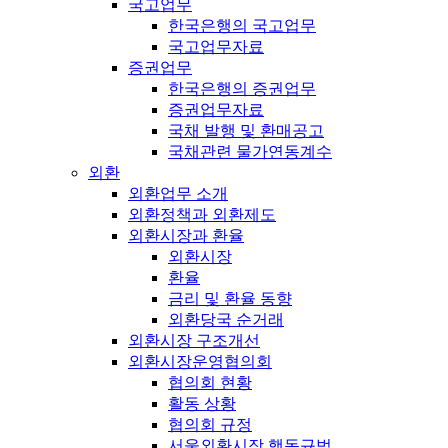
국고업무
한국은행의 국고업무
국고업무자료
증권업무
한국은행의 증권업무
증권업무자료
국채 발행 및 환매공고
국채관련 물가연동계수
외환
외환업무 소개
외환정책과 외환제도
외환시장과 환율
외환시장
환율
금리 및 환율 동향
외환당국 순거래
외환시장 구조개선
외환시장운영협의회
협의회 현황
활동 상황
협의회 규정
서울외환시장 행동규범