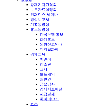
총재기자간담회
보도자료설명회
컨퍼런스·세미나
영상보고서
기획동영상
홍보동영상
한국은행 홍보
화폐홍보
외환신고안내
디지털화폐
경제교육
어린이
청소년
교사
보드게임
일반인
금요강좌
경제지표해설
지급결제
화폐이야기
쇼츠