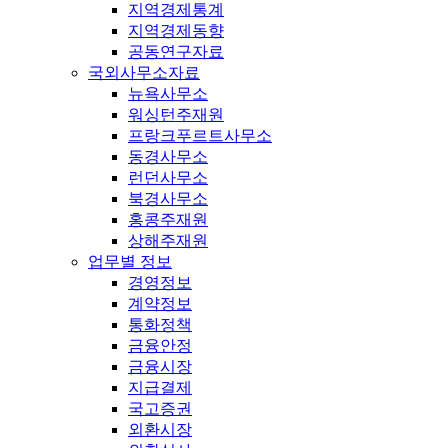
지역경제통계
지역경제동향
공동연구자료
국외사무소자료
뉴욕사무소
워싱턴주재원
프랑크푸르트사무소
동경사무소
런던사무소
북경사무소
홍콩주재원
상해주재원
업무별 정보
경영정보
계약정보
통화정책
금융안정
금융시장
지급결제
국고증권
외환시장