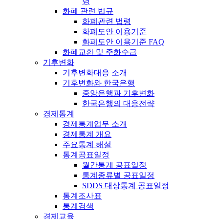
령
화폐 관련 법규
화폐관련 법령
화폐도안 이용기준
화폐도안 이용기준 FAQ
화폐교환 및 주화수급
기후변화
기후변화대응 소개
기후변화와 한국은행
중앙은행과 기후변화
한국은행의 대응전략
경제통계
경제통계업무 소개
경제통계 개요
주요통계 해설
통계공표일정
월간통계 공표일정
통계종류별 공표일정
SDDS 대상통계 공표일정
통계조사표
통계검색
경제교육