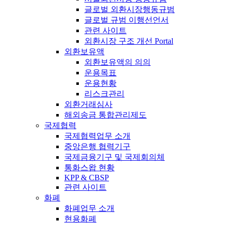
글로벌 외환시장행동규범
글로벌 규범 이행선언서
관련 사이트
외환시장 구조 개선 Portal
외환보유액
외환보유액의 의의
운용목표
운용현황
리스크관리
외환거래심사
해외송금 통합관리제도
국제협력
국제협력업무 소개
중앙은행 협력기구
국제금융기구 및 국제회의체
통화스왑 현황
KPP & CBSP
관련 사이트
화폐
화폐업무 소개
현용화폐