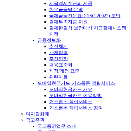
지급결제수단의 제공
한은금융망 운영
국제금융전문표준(ISO 20022) 도입
결제부족자금 지원
결제완결성 보장대상 지급결제시스템
지정
금융정보화
추진체계
관계법령
추진현황
금융표준화
제정/개정 표준
관련자료
모바일현금카드·거스름돈 적립서비스
모바일현금카드 개요
모바일현금카드 이용방법
거스름돈 적립서비스
거스름돈 적립서비스 참여
디지털화폐
국고증권
국고증권업무 소개