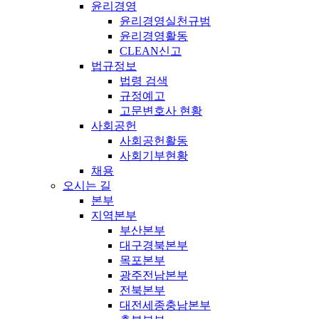
윤리경영
윤리경영실천규범
윤리경영활동
CLEAN신고
법규정보
법령 검색
규정예고
고문변호사 현황
사회공헌
사회공헌활동
사회기부현황
채용
오시는 길
본부
지역본부
부산본부
대구경북본부
목포본부
광주전남본부
전북본부
대전세종충남본부