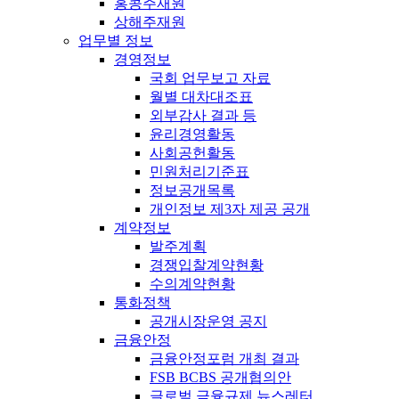
홍콩주재원
상해주재원
업무별 정보
경영정보
국회 업무보고 자료
월별 대차대조표
외부감사 결과 등
윤리경영활동
사회공헌활동
민원처리기준표
정보공개목록
개인정보 제3자 제공 공개
계약정보
발주계획
경쟁입찰계약현황
수의계약현황
통화정책
공개시장운영 공지
금융안정
금융안정포럼 개최 결과
FSB BCBS 공개협의안
글로벌 금융규제 뉴스레터