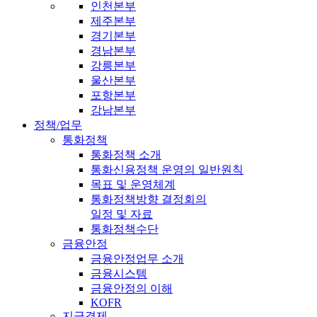
인천본부
제주본부
경기본부
경남본부
강릉본부
울산본부
포항본부
강남본부
정책/업무
통화정책
통화정책 소개
통화신용정책 운영의 일반원칙
목표 및 운영체계
통화정책방향 결정회의
일정 및 자료
통화정책수단
금융안정
금융안정업무 소개
금융시스템
금융안정의 이해
KOFR
지급결제