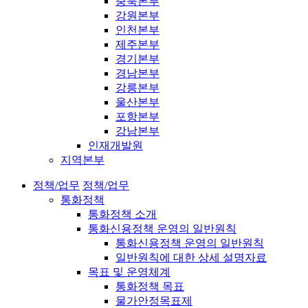
충북본부
강원본부
인천본부
제주본부
경기본부
경남본부
강릉본부
울산본부
포항본부
강남본부
인재개발원
지역본부
정책/업무
정책/업무
통화정책
통화정책 소개
통화신용정책 운영의 일반원칙
통화신용정책 운영의 일반원칙
일반원칙에 대한 상세 설명자료
목표 및 운영체계
통화정책 목표
물가안정목표제