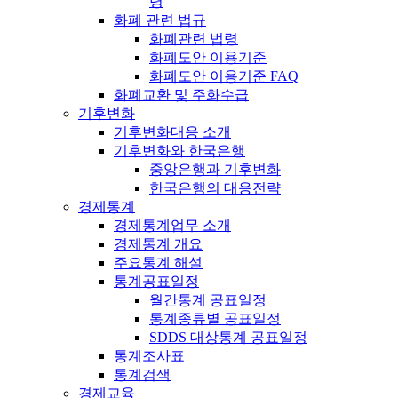
령
화폐 관련 법규
화폐관련 법령
화폐도안 이용기준
화폐도안 이용기준 FAQ
화폐교환 및 주화수급
기후변화
기후변화대응 소개
기후변화와 한국은행
중앙은행과 기후변화
한국은행의 대응전략
경제통계
경제통계업무 소개
경제통계 개요
주요통계 해설
통계공표일정
월간통계 공표일정
통계종류별 공표일정
SDDS 대상통계 공표일정
통계조사표
통계검색
경제교육