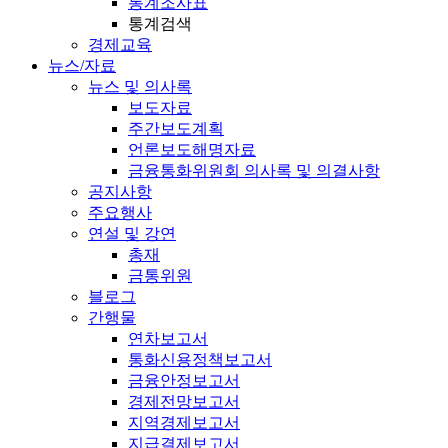
통계조사표
통계검색
경제교육
뉴스/자료
뉴스 및 의사록
보도자료
주간보도계획
언론보도해명자료
금융통화위원회 의사록 및 의결사항
공지사항
주요행사
연설 및 강연
총재
금통위원
블로그
간행물
연차보고서
통화신용정책보고서
금융안정보고서
경제전망보고서
지역경제보고서
지급결제보고서