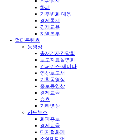
외환심사
화폐
기후변화 대응
경제통계
경제교육
지역본부
멀티콘텐츠
동영상
총재기자간담회
보도자료설명회
컨퍼런스·세미나
영상보고서
기획동영상
홍보동영상
경제교육
쇼츠
기타영상
카드뉴스
화폐홍보
경제교육
디지털화폐
소셜미디어