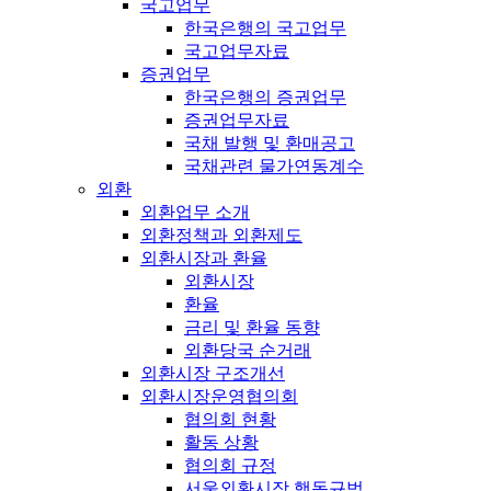
국고업무
한국은행의 국고업무
국고업무자료
증권업무
한국은행의 증권업무
증권업무자료
국채 발행 및 환매공고
국채관련 물가연동계수
외환
외환업무 소개
외환정책과 외환제도
외환시장과 환율
외환시장
환율
금리 및 환율 동향
외환당국 순거래
외환시장 구조개선
외환시장운영협의회
협의회 현황
활동 상황
협의회 규정
서울외환시장 행동규범