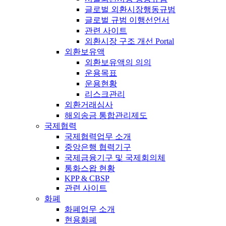
글로벌 외환시장행동규범
글로벌 규범 이행선언서
관련 사이트
외환시장 구조 개선 Portal
외환보유액
외환보유액의 의의
운용목표
운용현황
리스크관리
외환거래심사
해외송금 통합관리제도
국제협력
국제협력업무 소개
중앙은행 협력기구
국제금융기구 및 국제회의체
통화스왑 현황
KPP & CBSP
관련 사이트
화폐
화폐업무 소개
현용화폐