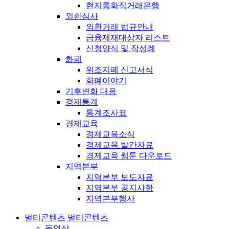
현지통화직거래은행
외환심사
외환거래 법규안내
금융제재대상자 리스트
신청양식 및 작성례
화폐
위조지폐 신고서식
화폐이야기
기후변화 대응
경제통계
통계조사표
경제교육
경제교육소식
경제교육 발간자료
경제교육 웹툰 다운로드
지역본부
지역본부 보도자료
지역본부 공지사항
지역본부행사
멀티콘텐츠
멀티콘텐츠
동영상