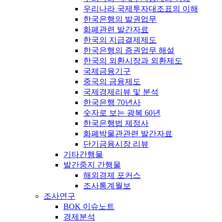
우리나라 국제투자대조표의 이해
한국은행의 발권업무
화폐관련 발간자료
한국의 지급결제제도
한국은행의 증권업무 해설
한국의 외환시장과 외환제도
국제금융기구
중국의 금융제도
국제경제리뷰 및 분석
한국은행 70년사
숫자로 보는 광복 60년
한국은행법 제정사
화폐박물관관련 발간자료
단기금융시장 리뷰
기타간행물
발간중지 간행물
해외경제 포커스
조사통계월보
조사연구
BOK 이슈노트
경제분석