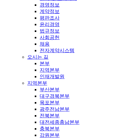
경영정보
계약정보
평판조사
윤리경영
법규정보
사회공헌
채용
전자계약시스템
오시는 길
본부
지역본부
인재개발원
지역본부
부산본부
대구경북본부
목포본부
광주전남본부
전북본부
대전세종충남본부
충북본부
강원본부