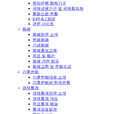
중앙은행 협력기구
국제금융기구 및 국제회의체
통화스왑 현황
KPP & CBSP
관련 사이트
화폐
화폐업무 소개
현용화폐
기념화폐
화폐홍보교육
위조 및 훼손
화폐 관련 법규
화폐교환 및 주화수급
기후변화
기후변화대응 소개
기후변화와 한국은행
경제통계
경제통계업무 소개
경제통계 개요
주요통계 해설
통계공표일정