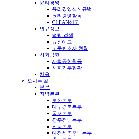
윤리경영
윤리경영실천규범
윤리경영활동
CLEAN신고
법규정보
법령 검색
규정예고
고문변호사 현황
사회공헌
사회공헌활동
사회기부현황
채용
오시는 길
본부
지역본부
부산본부
대구경북본부
목포본부
광주전남본부
전북본부
대전세종충남본부