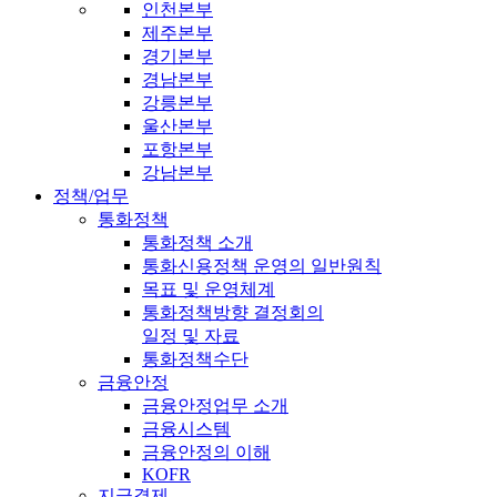
인천본부
제주본부
경기본부
경남본부
강릉본부
울산본부
포항본부
강남본부
정책/업무
통화정책
통화정책 소개
통화신용정책 운영의 일반원칙
목표 및 운영체계
통화정책방향 결정회의
일정 및 자료
통화정책수단
금융안정
금융안정업무 소개
금융시스템
금융안정의 이해
KOFR
지급결제