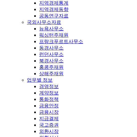
지역경제통계
지역경제동향
공동연구자료
국외사무소자료
뉴욕사무소
워싱턴주재원
프랑크푸르트사무소
동경사무소
런던사무소
북경사무소
홍콩주재원
상해주재원
업무별 정보
경영정보
계약정보
통화정책
금융안정
금융시장
지급결제
국고증권
외환시장