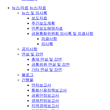
뉴스/자료
뉴스/자료
뉴스 및 의사록
보도자료
주간보도계획
언론보도해명자료
금융통화위원회 의사록 및 의결사항
의결사항
의사록
공지사항
연설 및 강연
총재 연설 및 강연
금통위원 연설 및 강연
기타 연설 및 강연
블로그
간행물
연차보고서
통화신용정책보고서
금융안정보고서
경제전망보고서
지역경제보고서