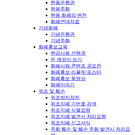
현용은행권
현용주화
현용 화폐의 변천
화폐연대자료
기념화폐
기념은행권
기념주화
화폐홍보교육
현금사용 선택권
돈 깨끗이 쓰기
화폐사랑 콘텐츠 공모전
화폐홍보 리플릿/포스터
화폐홍보 동영상
화폐이야기
위조 및 훼손
위조방지장치
위조지폐 기번호 검색
위조지폐 식별요령
위조지폐 발견시 처리요령
위조지폐 신고서식
주화 훼손 및 훼손 주화 발견시 처리요