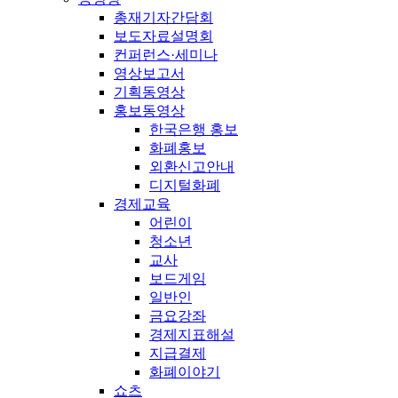
총재기자간담회
보도자료설명회
컨퍼런스·세미나
영상보고서
기획동영상
홍보동영상
한국은행 홍보
화폐홍보
외환신고안내
디지털화폐
경제교육
어린이
청소년
교사
보드게임
일반인
금요강좌
경제지표해설
지급결제
화폐이야기
쇼츠