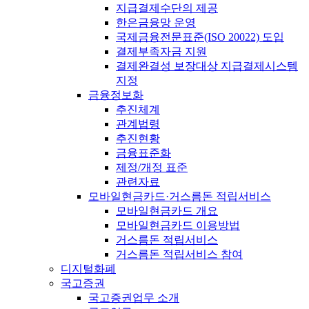
지급결제수단의 제공
한은금융망 운영
국제금융전문표준(ISO 20022) 도입
결제부족자금 지원
결제완결성 보장대상 지급결제시스템
지정
금융정보화
추진체계
관계법령
추진현황
금융표준화
제정/개정 표준
관련자료
모바일현금카드·거스름돈 적립서비스
모바일현금카드 개요
모바일현금카드 이용방법
거스름돈 적립서비스
거스름돈 적립서비스 참여
디지털화폐
국고증권
국고증권업무 소개