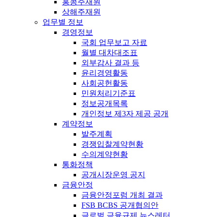
홍콩주재원
상해주재원
업무별 정보
경영정보
국회 업무보고 자료
월별 대차대조표
외부감사 결과 등
윤리경영활동
사회공헌활동
민원처리기준표
정보공개목록
개인정보 제3자 제공 공개
계약정보
발주계획
경쟁입찰계약현황
수의계약현황
통화정책
공개시장운영 공지
금융안정
금융안정포럼 개최 결과
FSB BCBS 공개협의안
글로벌 금융규제 뉴스레터