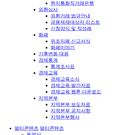
현지통화직거래은행
외환심사
외환거래 법규안내
금융제재대상자 리스트
신청양식 및 작성례
화폐
위조지폐 신고서식
화폐이야기
기후변화 대응
경제통계
통계조사표
경제교육
경제교육소식
경제교육 발간자료
경제교육 웹툰 다운로드
지역본부
지역본부 보도자료
지역본부 공지사항
지역본부행사
멀티콘텐츠
멀티콘텐츠
동영상