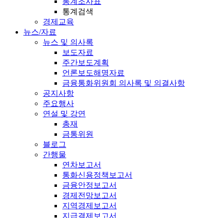
통계조사표
통계검색
경제교육
뉴스/자료
뉴스 및 의사록
보도자료
주간보도계획
언론보도해명자료
금융통화위원회 의사록 및 의결사항
공지사항
주요행사
연설 및 강연
총재
금통위원
블로그
간행물
연차보고서
통화신용정책보고서
금융안정보고서
경제전망보고서
지역경제보고서
지급결제보고서