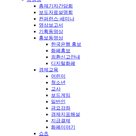
총재기자간담회
보도자료설명회
컨퍼런스·세미나
영상보고서
기획동영상
홍보동영상
한국은행 홍보
화폐홍보
외환신고안내
디지털화폐
경제교육
어린이
청소년
교사
보드게임
일반인
금요강좌
경제지표해설
지급결제
화폐이야기
쇼츠