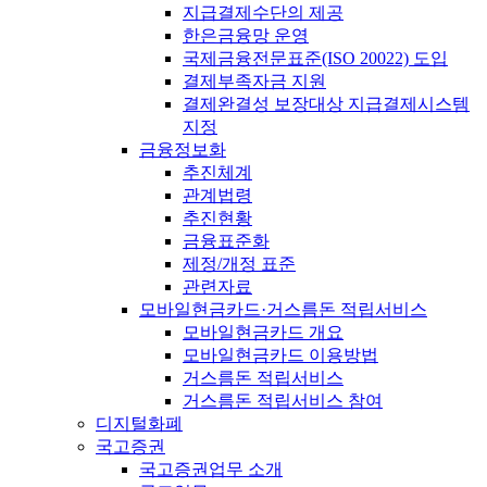
지급결제수단의 제공
한은금융망 운영
국제금융전문표준(ISO 20022) 도입
결제부족자금 지원
결제완결성 보장대상 지급결제시스템
지정
금융정보화
추진체계
관계법령
추진현황
금융표준화
제정/개정 표준
관련자료
모바일현금카드·거스름돈 적립서비스
모바일현금카드 개요
모바일현금카드 이용방법
거스름돈 적립서비스
거스름돈 적립서비스 참여
디지털화폐
국고증권
국고증권업무 소개