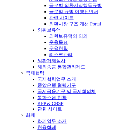
글로벌 외환시장행동규범
글로벌 규범 이행선언서
관련 사이트
외환시장 구조 개선 Portal
외환보유액
외환보유액의 의의
운용목표
운용현황
리스크관리
외환거래심사
해외송금 통합관리제도
국제협력
국제협력업무 소개
중앙은행 협력기구
국제금융기구 및 국제회의체
통화스왑 현황
KPP & CBSP
관련 사이트
화폐
화폐업무 소개
현용화폐