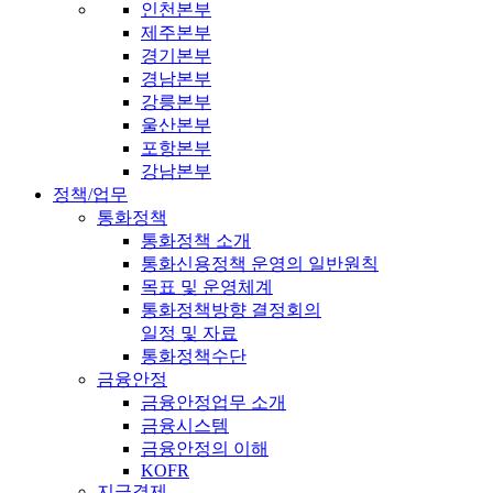
인천본부
제주본부
경기본부
경남본부
강릉본부
울산본부
포항본부
강남본부
정책/업무
통화정책
통화정책 소개
통화신용정책 운영의 일반원칙
목표 및 운영체계
통화정책방향 결정회의
일정 및 자료
통화정책수단
금융안정
금융안정업무 소개
금융시스템
금융안정의 이해
KOFR
지급결제