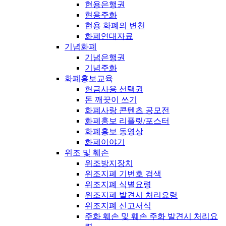
현용은행권
현용주화
현용 화폐의 변천
화폐연대자료
기념화폐
기념은행권
기념주화
화폐홍보교육
현금사용 선택권
돈 깨끗이 쓰기
화폐사랑 콘텐츠 공모전
화폐홍보 리플릿/포스터
화폐홍보 동영상
화폐이야기
위조 및 훼손
위조방지장치
위조지폐 기번호 검색
위조지폐 식별요령
위조지폐 발견시 처리요령
위조지폐 신고서식
주화 훼손 및 훼손 주화 발견시 처리요