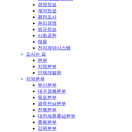
경영정보
계약정보
평판조사
윤리경영
법규정보
사회공헌
채용
전자계약시스템
오시는 길
본부
지역본부
인재개발원
지역본부
부산본부
대구경북본부
목포본부
광주전남본부
전북본부
대전세종충남본부
충북본부
강원본부