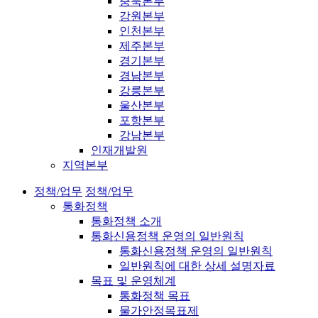
충북본부
강원본부
인천본부
제주본부
경기본부
경남본부
강릉본부
울산본부
포항본부
강남본부
인재개발원
지역본부
정책/업무
정책/업무
통화정책
통화정책 소개
통화신용정책 운영의 일반원칙
통화신용정책 운영의 일반원칙
일반원칙에 대한 상세 설명자료
목표 및 운영체계
통화정책 목표
물가안정목표제