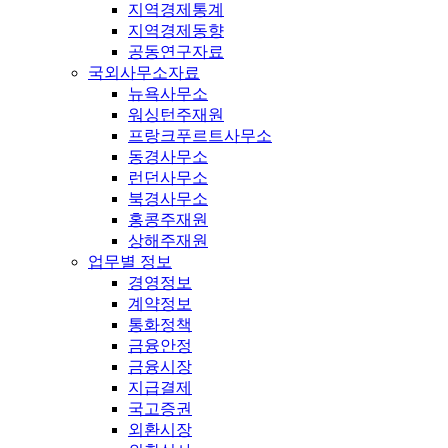
지역경제통계
지역경제동향
공동연구자료
국외사무소자료
뉴욕사무소
워싱턴주재원
프랑크푸르트사무소
동경사무소
런던사무소
북경사무소
홍콩주재원
상해주재원
업무별 정보
경영정보
계약정보
통화정책
금융안정
금융시장
지급결제
국고증권
외환시장