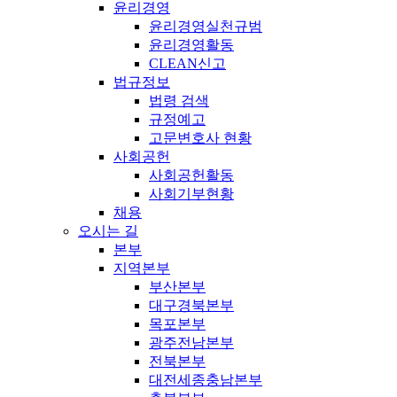
윤리경영
윤리경영실천규범
윤리경영활동
CLEAN신고
법규정보
법령 검색
규정예고
고문변호사 현황
사회공헌
사회공헌활동
사회기부현황
채용
오시는 길
본부
지역본부
부산본부
대구경북본부
목포본부
광주전남본부
전북본부
대전세종충남본부