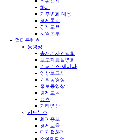
외환심사
화폐
기후변화 대응
경제통계
경제교육
지역본부
멀티콘텐츠
동영상
총재기자간담회
보도자료설명회
컨퍼런스·세미나
영상보고서
기획동영상
홍보동영상
경제교육
쇼츠
기타영상
카드뉴스
화폐홍보
경제교육
디지털화폐
소셜미디어