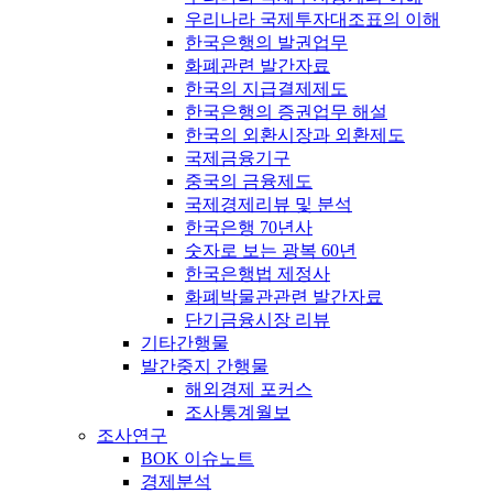
우리나라 국제투자대조표의 이해
한국은행의 발권업무
화폐관련 발간자료
한국의 지급결제제도
한국은행의 증권업무 해설
한국의 외환시장과 외환제도
국제금융기구
중국의 금융제도
국제경제리뷰 및 분석
한국은행 70년사
숫자로 보는 광복 60년
한국은행법 제정사
화폐박물관관련 발간자료
단기금융시장 리뷰
기타간행물
발간중지 간행물
해외경제 포커스
조사통계월보
조사연구
BOK 이슈노트
경제분석