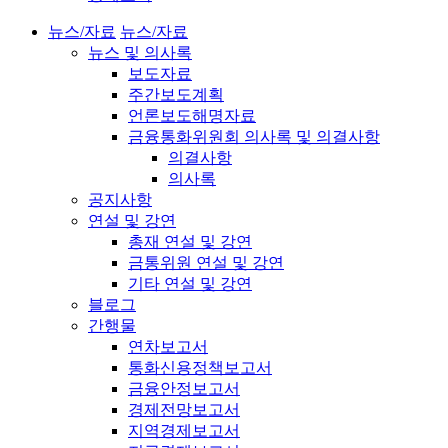
뉴스/자료
뉴스/자료
뉴스 및 의사록
보도자료
주간보도계획
언론보도해명자료
금융통화위원회 의사록 및 의결사항
의결사항
의사록
공지사항
연설 및 강연
총재 연설 및 강연
금통위원 연설 및 강연
기타 연설 및 강연
블로그
간행물
연차보고서
통화신용정책보고서
금융안정보고서
경제전망보고서
지역경제보고서