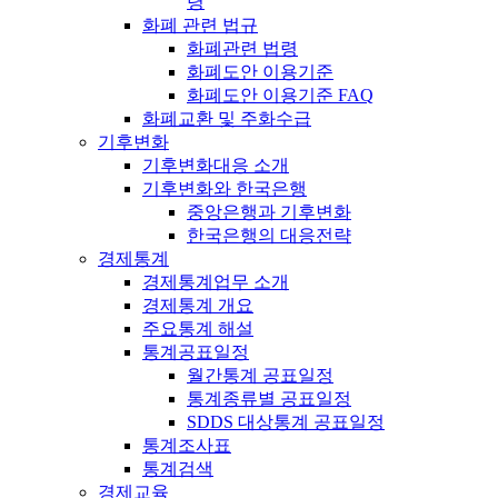
령
화폐 관련 법규
화폐관련 법령
화폐도안 이용기준
화폐도안 이용기준 FAQ
화폐교환 및 주화수급
기후변화
기후변화대응 소개
기후변화와 한국은행
중앙은행과 기후변화
한국은행의 대응전략
경제통계
경제통계업무 소개
경제통계 개요
주요통계 해설
통계공표일정
월간통계 공표일정
통계종류별 공표일정
SDDS 대상통계 공표일정
통계조사표
통계검색
경제교육