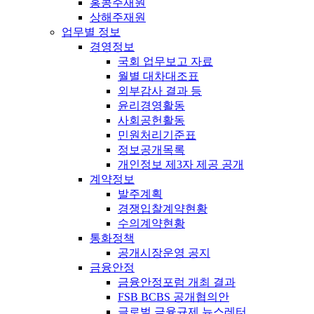
홍콩주재원
상해주재원
업무별 정보
경영정보
국회 업무보고 자료
월별 대차대조표
외부감사 결과 등
윤리경영활동
사회공헌활동
민원처리기준표
정보공개목록
개인정보 제3자 제공 공개
계약정보
발주계획
경쟁입찰계약현황
수의계약현황
통화정책
공개시장운영 공지
금융안정
금융안정포럼 개최 결과
FSB BCBS 공개협의안
글로벌 금융규제 뉴스레터