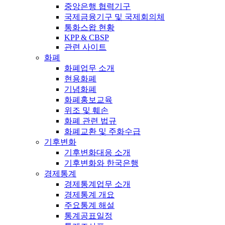
중앙은행 협력기구
국제금융기구 및 국제회의체
통화스왑 현황
KPP & CBSP
관련 사이트
화폐
화폐업무 소개
현용화폐
기념화폐
화폐홍보교육
위조 및 훼손
화폐 관련 법규
화폐교환 및 주화수급
기후변화
기후변화대응 소개
기후변화와 한국은행
경제통계
경제통계업무 소개
경제통계 개요
주요통계 해설
통계공표일정