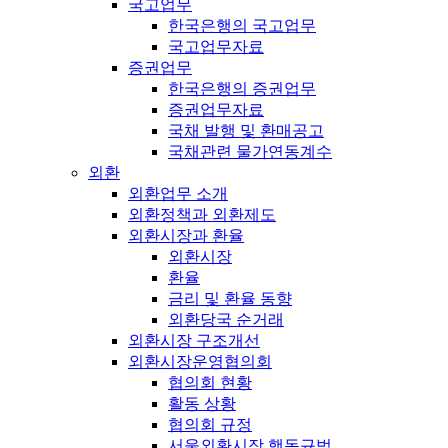
국고업무
한국은행의 국고업무
국고업무자료
증권업무
한국은행의 증권업무
증권업무자료
국채 발행 및 환매공고
국채관련 물가연동계수
외환
외환업무 소개
외환정책과 외환제도
외환시장과 환율
외환시장
환율
금리 및 환율 동향
외환당국 순거래
외환시장 구조개선
외환시장운영협의회
협의회 현황
활동 상황
협의회 규정
서울외환시장 행동규범