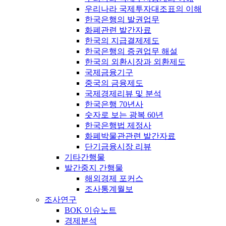
우리나라 국제투자대조표의 이해
한국은행의 발권업무
화폐관련 발간자료
한국의 지급결제제도
한국은행의 증권업무 해설
한국의 외환시장과 외환제도
국제금융기구
중국의 금융제도
국제경제리뷰 및 분석
한국은행 70년사
숫자로 보는 광복 60년
한국은행법 제정사
화폐박물관관련 발간자료
단기금융시장 리뷰
기타간행물
발간중지 간행물
해외경제 포커스
조사통계월보
조사연구
BOK 이슈노트
경제분석