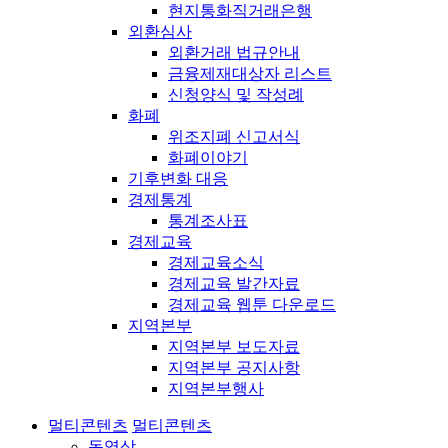
현지통화직거래은행
외환심사
외환거래 법규안내
금융제재대상자 리스트
신청양식 및 작성례
화폐
위조지폐 신고서식
화폐이야기
기후변화 대응
경제통계
통계조사표
경제교육
경제교육소식
경제교육 발간자료
경제교육 웹툰 다운로드
지역본부
지역본부 보도자료
지역본부 공지사항
지역본부행사
멀티콘텐츠
멀티콘텐츠
동영상