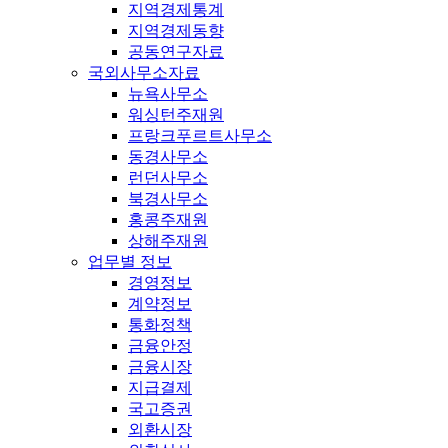
지역경제통계
지역경제동향
공동연구자료
국외사무소자료
뉴욕사무소
워싱턴주재원
프랑크푸르트사무소
동경사무소
런던사무소
북경사무소
홍콩주재원
상해주재원
업무별 정보
경영정보
계약정보
통화정책
금융안정
금융시장
지급결제
국고증권
외환시장