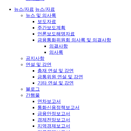
뉴스/자료
뉴스/자료
뉴스 및 의사록
보도자료
주간보도계획
언론보도해명자료
금융통화위원회 의사록 및 의결사항
의결사항
의사록
공지사항
연설 및 강연
총재 연설 및 강연
금통위원 연설 및 강연
기타 연설 및 강연
블로그
간행물
연차보고서
통화신용정책보고서
금융안정보고서
경제전망보고서
지역경제보고서