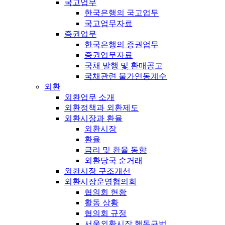
국고업무
한국은행의 국고업무
국고업무자료
증권업무
한국은행의 증권업무
증권업무자료
국채 발행 및 환매공고
국채관련 물가연동계수
외환
외환업무 소개
외환정책과 외환제도
외환시장과 환율
외환시장
환율
금리 및 환율 동향
외환당국 순거래
외환시장 구조개선
외환시장운영협의회
협의회 현황
활동 상황
협의회 규정
서울외환시장 행동규범