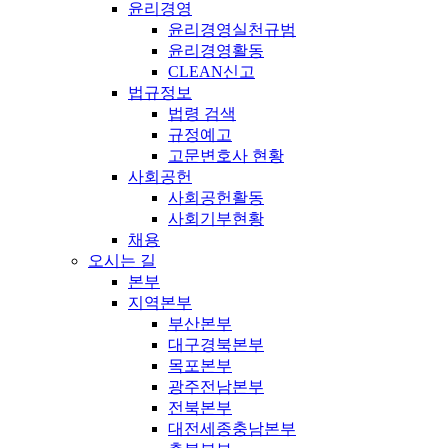
윤리경영
윤리경영실천규범
윤리경영활동
CLEAN신고
법규정보
법령 검색
규정예고
고문변호사 현황
사회공헌
사회공헌활동
사회기부현황
채용
오시는 길
본부
지역본부
부산본부
대구경북본부
목포본부
광주전남본부
전북본부
대전세종충남본부