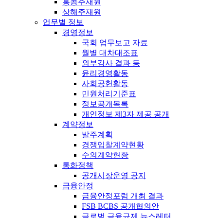
홍콩주재원
상해주재원
업무별 정보
경영정보
국회 업무보고 자료
월별 대차대조표
외부감사 결과 등
윤리경영활동
사회공헌활동
민원처리기준표
정보공개목록
개인정보 제3자 제공 공개
계약정보
발주계획
경쟁입찰계약현황
수의계약현황
통화정책
공개시장운영 공지
금융안정
금융안정포럼 개최 결과
FSB BCBS 공개협의안
글로벌 금융규제 뉴스레터