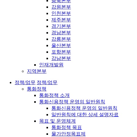
충북본부
강원본부
인천본부
제주본부
경기본부
경남본부
강릉본부
울산본부
포항본부
강남본부
인재개발원
지역본부
정책/업무
정책/업무
통화정책
통화정책 소개
통화신용정책 운영의 일반원칙
통화신용정책 운영의 일반원칙
일반원칙에 대한 상세 설명자료
목표 및 운영체계
통화정책 목표
물가안정목표제