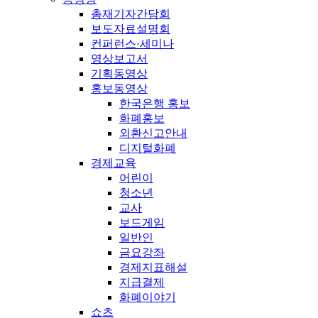
총재기자간담회
보도자료설명회
컨퍼런스·세미나
영상보고서
기획동영상
홍보동영상
한국은행 홍보
화폐홍보
외환신고안내
디지털화폐
경제교육
어린이
청소년
교사
보드게임
일반인
금요강좌
경제지표해설
지급결제
화폐이야기
쇼츠