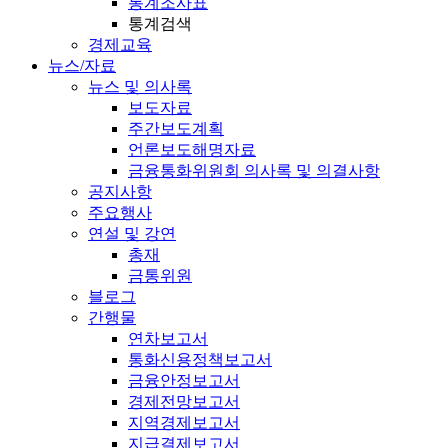
통계조사표
통계검색
경제교육
뉴스/자료
뉴스 및 의사록
보도자료
주간보도계획
언론보도해명자료
금융통화위원회 의사록 및 의결사항
공지사항
주요행사
연설 및 강연
총재
금통위원
블로그
간행물
연차보고서
통화신용정책보고서
금융안정보고서
경제전망보고서
지역경제보고서
지급결제보고서