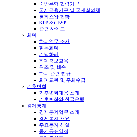
중앙은행 협력기구
국제금융기구 및 국제회의체
통화스왑 현황
KPP & CBSP
관련 사이트
화폐
화폐업무 소개
현용화폐
기념화폐
화폐홍보교육
위조 및 훼손
화폐 관련 법규
화폐교환 및 주화수급
기후변화
기후변화대응 소개
기후변화와 한국은행
경제통계
경제통계업무 소개
경제통계 개요
주요통계 해설
통계공표일정