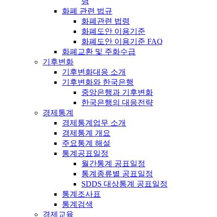
령
화폐 관련 법규
화폐관련 법령
화폐도안 이용기준
화폐도안 이용기준 FAQ
화폐교환 및 주화수급
기후변화
기후변화대응 소개
기후변화와 한국은행
중앙은행과 기후변화
한국은행의 대응전략
경제통계
경제통계업무 소개
경제통계 개요
주요통계 해설
통계공표일정
월간통계 공표일정
통계종류별 공표일정
SDDS 대상통계 공표일정
통계조사표
통계검색
경제교육