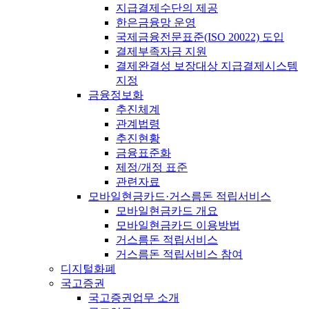
지급결제수단의 제공
한은금융망 운영
국제금융전문표준(ISO 20022) 도입
결제부족자금 지원
결제완결성 보장대상 지급결제시스템
지정
금융정보화
추진체계
관계법령
추진현황
금융표준화
제정/개정 표준
관련자료
모바일현금카드·거스름돈 적립서비스
모바일현금카드 개요
모바일현금카드 이용방법
거스름돈 적립서비스
거스름돈 적립서비스 참여
디지털화폐
국고증권
국고증권업무 소개