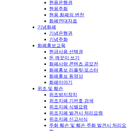
현용은행권
현용주화
현용 화폐의 변천
화폐연대자료
기념화폐
기념은행권
기념주화
화폐홍보교육
현금사용 선택권
돈 깨끗이 쓰기
화폐사랑 콘텐츠 공모전
화폐홍보 리플릿/포스터
화폐홍보 동영상
화폐이야기
위조 및 훼손
위조방지장치
위조지폐 기번호 검색
위조지폐 식별요령
위조지폐 발견시 처리요령
위조지폐 신고서식
주화 훼손 및 훼손 주화 발견시 처리요