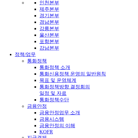
인천본부
제주본부
경기본부
경남본부
강릉본부
울산본부
포항본부
강남본부
정책/업무
통화정책
통화정책 소개
통화신용정책 운영의 일반원칙
목표 및 운영체계
통화정책방향 결정회의
일정 및 자료
통화정책수단
금융안정
금융안정업무 소개
금융시스템
금융안정의 이해
KOFR
지급결제