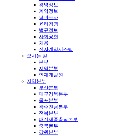
경영정보
계약정보
평판조사
윤리경영
법규정보
사회공헌
채용
전자계약시스템
오시는 길
본부
지역본부
인재개발원
지역본부
부산본부
대구경북본부
목포본부
광주전남본부
전북본부
대전세종충남본부
충북본부
강원본부