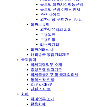
글로벌 외환시장행동규범
글로벌 규범 이행선언서
관련 사이트
외환시장 구조 개선 Portal
외환보유액
외환보유액의 의의
운용목표
운용현황
리스크관리
외환거래심사
해외송금 통합관리제도
국제협력
국제협력업무 소개
중앙은행 협력기구
국제금융기구 및 국제회의체
통화스왑 현황
KPP & CBSP
관련 사이트
화폐
화폐업무 소개
현용화폐