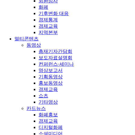
외환심사
화폐
기후변화 대응
경제통계
경제교육
지역본부
멀티콘텐츠
동영상
총재기자간담회
보도자료설명회
컨퍼런스·세미나
영상보고서
기획동영상
홍보동영상
경제교육
쇼츠
기타영상
카드뉴스
화폐홍보
경제교육
디지털화폐
소셜미디어