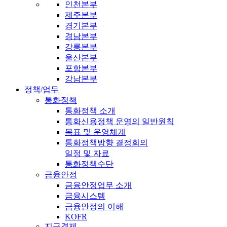
인천본부
제주본부
경기본부
경남본부
강릉본부
울산본부
포항본부
강남본부
정책/업무
통화정책
통화정책 소개
통화신용정책 운영의 일반원칙
목표 및 운영체계
통화정책방향 결정회의
일정 및 자료
통화정책수단
금융안정
금융안정업무 소개
금융시스템
금융안정의 이해
KOFR
지급결제