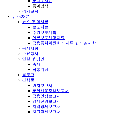
통계조사표
통계검색
경제교육
뉴스/자료
뉴스 및 의사록
보도자료
주간보도계획
언론보도해명자료
금융통화위원회 의사록 및 의결사항
공지사항
주요행사
연설 및 강연
총재
금통위원
블로그
간행물
연차보고서
통화신용정책보고서
금융안정보고서
경제전망보고서
지역경제보고서
지급결제보고서