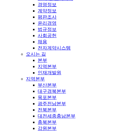
경영정보
계약정보
평판조사
윤리경영
법규정보
사회공헌
채용
전자계약시스템
오시는 길
본부
지역본부
인재개발원
지역본부
부산본부
대구경북본부
목포본부
광주전남본부
전북본부
대전세종충남본부
충북본부
강원본부