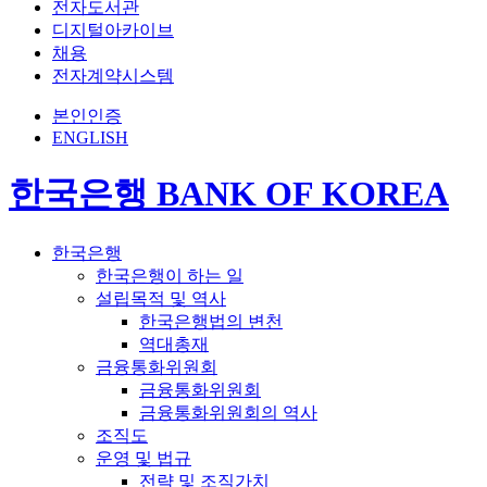
전자도서관
디지털아카이브
채용
전자계약시스템
본인인증
ENGLISH
한국은행 BANK OF KOREA
한국은행
한국은행이 하는 일
설립목적 및 역사
한국은행법의 변천
역대총재
금융통화위원회
금융통화위원회
금융통화위원회의 역사
조직도
운영 및 법규
전략 및 조직가치