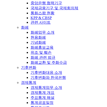
중앙은행 협력기구
국제금융기구 및 국제회의체
통화스왑 현황
KPP & CBSP
관련 사이트
화폐
화폐업무 소개
현용화폐
기념화폐
화폐홍보교육
위조 및 훼손
화폐 관련 법규
화폐교환 및 주화수급
기후변화
기후변화대응 소개
기후변화와 한국은행
경제통계
경제통계업무 소개
경제통계 개요
주요통계 해설
통계공표일정