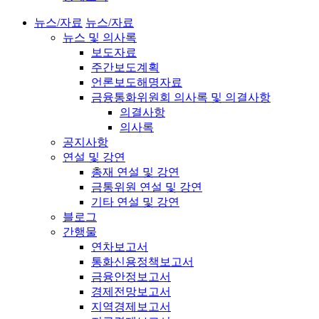
뉴스/자료
뉴스/자료
뉴스 및 의사록
보도자료
주간보도계획
언론보도해명자료
금융통화위원회 의사록 및 의결사항
의결사항
의사록
공지사항
연설 및 강연
총재 연설 및 강연
금통위원 연설 및 강연
기타 연설 및 강연
블로그
간행물
연차보고서
통화신용정책보고서
금융안정보고서
경제전망보고서
지역경제보고서