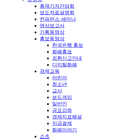
총재기자간담회
보도자료설명회
컨퍼런스·세미나
영상보고서
기획동영상
홍보동영상
한국은행 홍보
화폐홍보
외환신고안내
디지털화폐
경제교육
어린이
청소년
교사
보드게임
일반인
금요강좌
경제지표해설
지급결제
화폐이야기
쇼츠