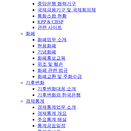
중앙은행 협력기구
국제금융기구 및 국제회의체
통화스왑 현황
KPP & CBSP
관련 사이트
화폐
화폐업무 소개
현용화폐
기념화폐
화폐홍보교육
위조 및 훼손
화폐 관련 법규
화폐교환 및 주화수급
기후변화
기후변화대응 소개
기후변화와 한국은행
경제통계
경제통계업무 소개
경제통계 개요
주요통계 해설
통계공표일정