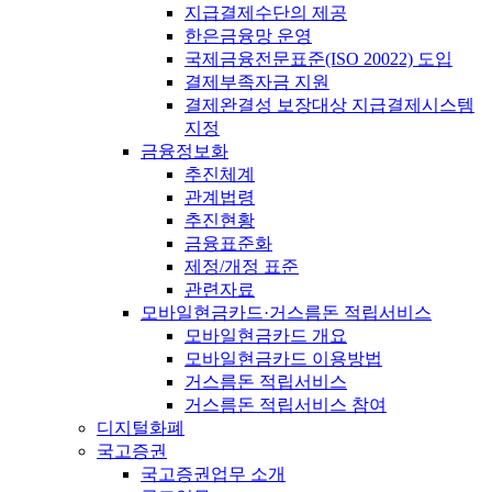
지급결제수단의 제공
한은금융망 운영
국제금융전문표준(ISO 20022) 도입
결제부족자금 지원
결제완결성 보장대상 지급결제시스템
지정
금융정보화
추진체계
관계법령
추진현황
금융표준화
제정/개정 표준
관련자료
모바일현금카드·거스름돈 적립서비스
모바일현금카드 개요
모바일현금카드 이용방법
거스름돈 적립서비스
거스름돈 적립서비스 참여
디지털화폐
국고증권
국고증권업무 소개