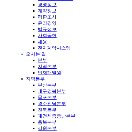
경영정보
계약정보
평판조사
윤리경영
법규정보
사회공헌
채용
전자계약시스템
오시는 길
본부
지역본부
인재개발원
지역본부
부산본부
대구경북본부
목포본부
광주전남본부
전북본부
대전세종충남본부
충북본부
강원본부