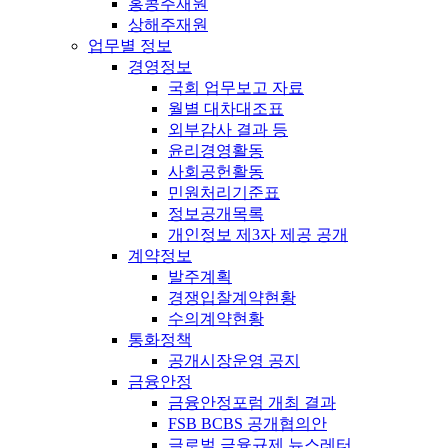
홍콩주재원
상해주재원
업무별 정보
경영정보
국회 업무보고 자료
월별 대차대조표
외부감사 결과 등
윤리경영활동
사회공헌활동
민원처리기준표
정보공개목록
개인정보 제3자 제공 공개
계약정보
발주계획
경쟁입찰계약현황
수의계약현황
통화정책
공개시장운영 공지
금융안정
금융안정포럼 개최 결과
FSB BCBS 공개협의안
글로벌 금융규제 뉴스레터