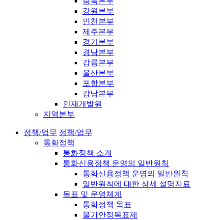
충북본부
강원본부
인천본부
제주본부
경기본부
경남본부
강릉본부
울산본부
포항본부
강남본부
인재개발원
지역본부
정책/업무
정책/업무
통화정책
통화정책 소개
통화신용정책 운영의 일반원칙
통화신용정책 운영의 일반원칙
일반원칙에 대한 상세 설명자료
목표 및 운영체계
통화정책 목표
물가안정목표제