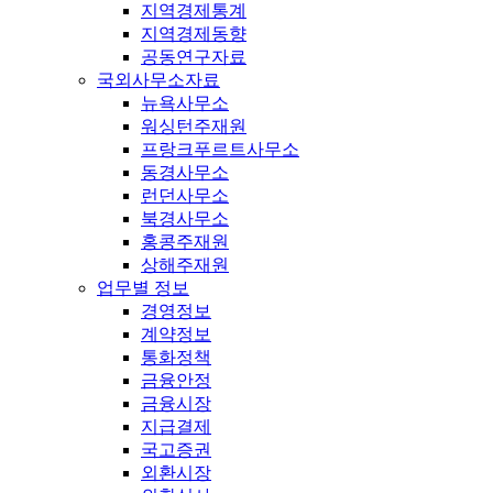
지역경제통계
지역경제동향
공동연구자료
국외사무소자료
뉴욕사무소
워싱턴주재원
프랑크푸르트사무소
동경사무소
런던사무소
북경사무소
홍콩주재원
상해주재원
업무별 정보
경영정보
계약정보
통화정책
금융안정
금융시장
지급결제
국고증권
외환시장