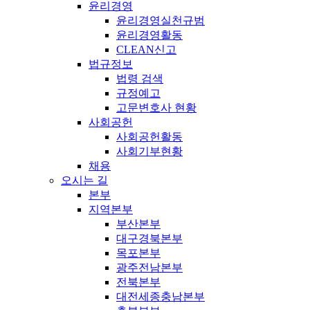
윤리경영
윤리경영실천규범
윤리경영활동
CLEAN신고
법규정보
법령 검색
규정예고
고문변호사 현황
사회공헌
사회공헌활동
사회기부현황
채용
오시는 길
본부
지역본부
부산본부
대구경북본부
목포본부
광주전남본부
전북본부
대전세종충남본부