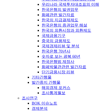
우리나라 국제투자대조표의 이해
한국은행의 발권업무
화폐관련 발간자료
한국의 지급결제제도
한국은행의 증권업무 해설
한국의 외환시장과 외환제도
국제금융기구
중국의 금융제도
국제경제리뷰 및 분석
한국은행 70년사
숫자로 보는 광복 60년
한국은행법 제정사
화폐박물관관련 발간자료
단기금융시장 리뷰
기타간행물
발간중지 간행물
해외경제 포커스
조사통계월보
조사연구
BOK 이슈노트
경제분석