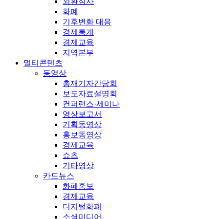
외환심사
화폐
기후변화 대응
경제통계
경제교육
지역본부
멀티콘텐츠
동영상
총재기자간담회
보도자료설명회
컨퍼런스·세미나
영상보고서
기획동영상
홍보동영상
경제교육
쇼츠
기타영상
카드뉴스
화폐홍보
경제교육
디지털화폐
소셜미디어