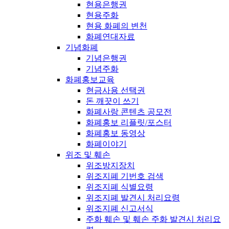
현용은행권
현용주화
현용 화폐의 변천
화폐연대자료
기념화폐
기념은행권
기념주화
화폐홍보교육
현금사용 선택권
돈 깨끗이 쓰기
화폐사랑 콘텐츠 공모전
화폐홍보 리플릿/포스터
화폐홍보 동영상
화폐이야기
위조 및 훼손
위조방지장치
위조지폐 기번호 검색
위조지폐 식별요령
위조지폐 발견시 처리요령
위조지폐 신고서식
주화 훼손 및 훼손 주화 발견시 처리요