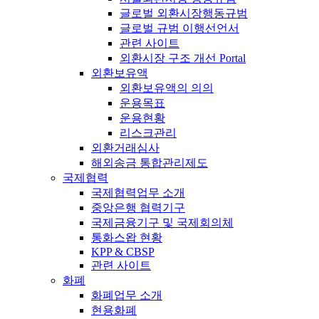
글로벌 외환시장행동규범
글로벌 규범 이행선언서
관련 사이트
외환시장 구조 개선 Portal
외환보유액
외환보유액의 의의
운용목표
운용현황
리스크관리
외환거래심사
해외송금 통합관리제도
국제협력
국제협력업무 소개
중앙은행 협력기구
국제금융기구 및 국제회의체
통화스왑 현황
KPP & CBSP
관련 사이트
화폐
화폐업무 소개
현용화폐