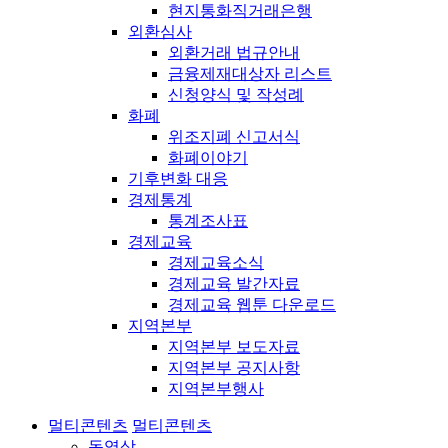
현지통화직거래은행
외환심사
외환거래 법규안내
금융제재대상자 리스트
신청양식 및 작성례
화폐
위조지폐 신고서식
화폐이야기
기후변화 대응
경제통계
통계조사표
경제교육
경제교육소식
경제교육 발간자료
경제교육 웹툰 다운로드
지역본부
지역본부 보도자료
지역본부 공지사항
지역본부행사
멀티콘텐츠
멀티콘텐츠
동영상