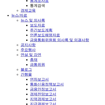
통계조사표
통계검색
경제교육
뉴스/자료
뉴스 및 의사록
보도자료
주간보도계획
언론보도해명자료
금융통화위원회 의사록 및 의결사항
공지사항
주요행사
연설 및 강연
총재
금통위원
블로그
간행물
연차보고서
통화신용정책보고서
금융안정보고서
경제전망보고서
지역경제보고서
지급결제보고서