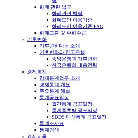
령
화폐 관련 법규
화폐관련 법령
화폐도안 이용기준
화폐도안 이용기준 FAQ
화폐교환 및 주화수급
기후변화
기후변화대응 소개
기후변화와 한국은행
중앙은행과 기후변화
한국은행의 대응전략
경제통계
경제통계업무 소개
경제통계 개요
주요통계 해설
통계공표일정
월간통계 공표일정
통계종류별 공표일정
SDDS 대상통계 공표일정
통계조사표
통계검색
경제교육