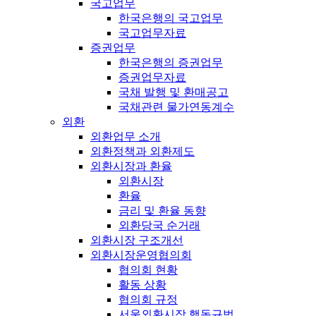
국고업무
한국은행의 국고업무
국고업무자료
증권업무
한국은행의 증권업무
증권업무자료
국채 발행 및 환매공고
국채관련 물가연동계수
외환
외환업무 소개
외환정책과 외환제도
외환시장과 환율
외환시장
환율
금리 및 환율 동향
외환당국 순거래
외환시장 구조개선
외환시장운영협의회
협의회 현황
활동 상황
협의회 규정
서울외환시장 행동규범