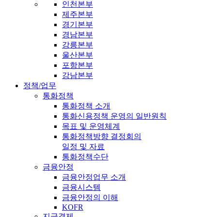
인천본부
제주본부
경기본부
경남본부
강릉본부
울산본부
포항본부
강남본부
정책/업무
통화정책
통화정책 소개
통화신용정책 운영의 일반원칙
목표 및 운영체계
통화정책방향 결정회의
일정 및 자료
통화정책수단
금융안정
금융안정업무 소개
금융시스템
금융안정의 이해
KOFR
지급결제