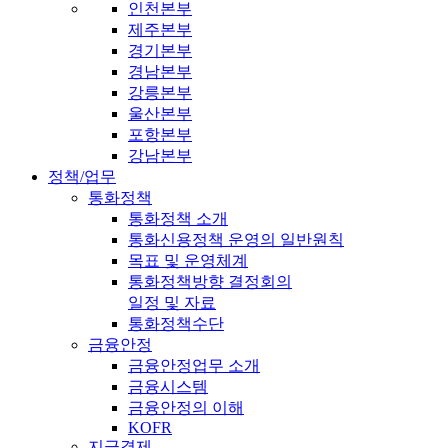
인천본부
제주본부
경기본부
경남본부
강릉본부
울산본부
포항본부
강남본부
정책/업무
통화정책
통화정책 소개
통화신용정책 운영의 일반원칙
목표 및 운영체계
통화정책방향 결정회의
일정 및 자료
통화정책수단
금융안정
금융안정업무 소개
금융시스템
금융안정의 이해
KOFR
지급결제