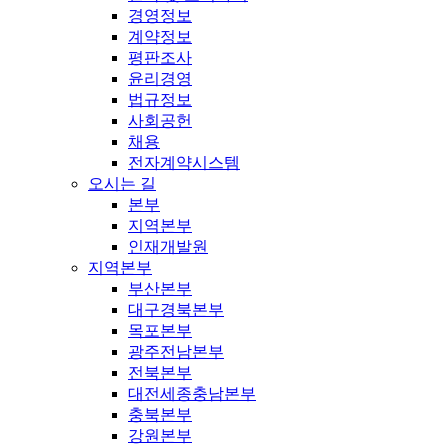
경영정보
계약정보
평판조사
윤리경영
법규정보
사회공헌
채용
전자계약시스템
오시는 길
본부
지역본부
인재개발원
지역본부
부산본부
대구경북본부
목포본부
광주전남본부
전북본부
대전세종충남본부
충북본부
강원본부