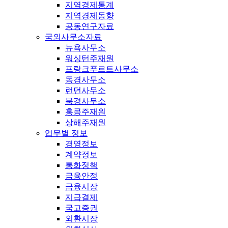
지역경제통계
지역경제동향
공동연구자료
국외사무소자료
뉴욕사무소
워싱턴주재원
프랑크푸르트사무소
동경사무소
런던사무소
북경사무소
홍콩주재원
상해주재원
업무별 정보
경영정보
계약정보
통화정책
금융안정
금융시장
지급결제
국고증권
외환시장