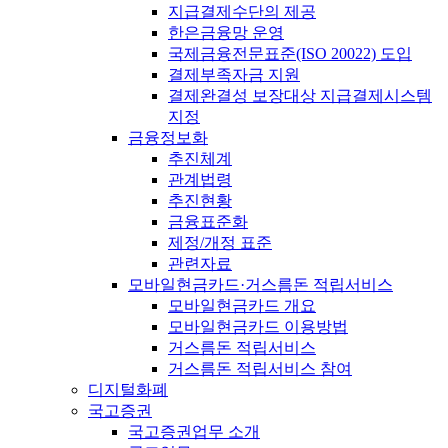
지급결제수단의 제공
한은금융망 운영
국제금융전문표준(ISO 20022) 도입
결제부족자금 지원
결제완결성 보장대상 지급결제시스템
지정
금융정보화
추진체계
관계법령
추진현황
금융표준화
제정/개정 표준
관련자료
모바일현금카드·거스름돈 적립서비스
모바일현금카드 개요
모바일현금카드 이용방법
거스름돈 적립서비스
거스름돈 적립서비스 참여
디지털화폐
국고증권
국고증권업무 소개