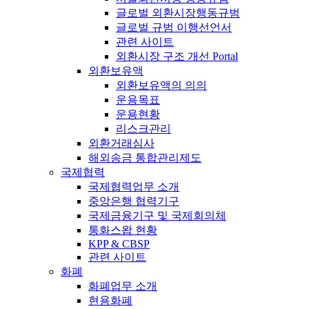
글로벌 외환시장행동규범
글로벌 규범 이행선언서
관련 사이트
외환시장 구조 개선 Portal
외환보유액
외환보유액의 의의
운용목표
운용현황
리스크관리
외환거래심사
해외송금 통합관리제도
국제협력
국제협력업무 소개
중앙은행 협력기구
국제금융기구 및 국제회의체
통화스왑 현황
KPP & CBSP
관련 사이트
화폐
화폐업무 소개
현용화폐