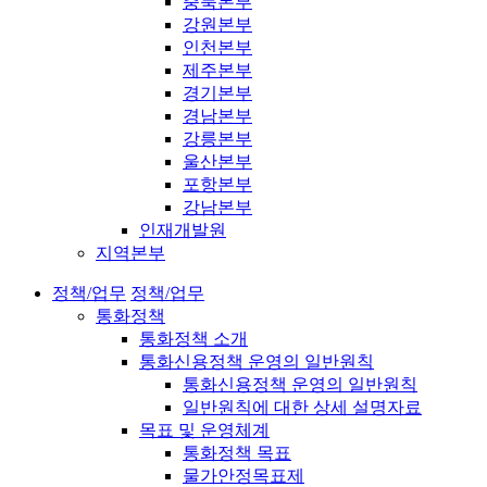
충북본부
강원본부
인천본부
제주본부
경기본부
경남본부
강릉본부
울산본부
포항본부
강남본부
인재개발원
지역본부
정책/업무
정책/업무
통화정책
통화정책 소개
통화신용정책 운영의 일반원칙
통화신용정책 운영의 일반원칙
일반원칙에 대한 상세 설명자료
목표 및 운영체계
통화정책 목표
물가안정목표제