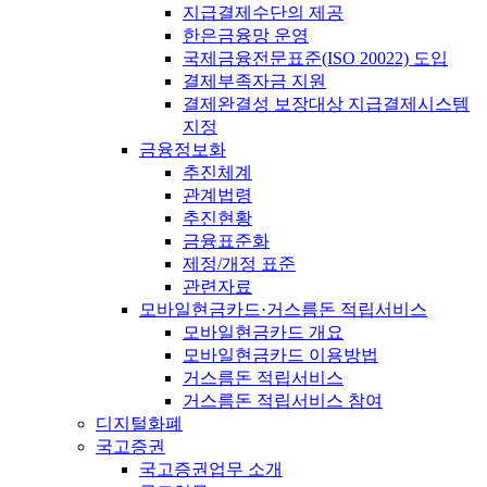
지급결제수단의 제공
한은금융망 운영
국제금융전문표준(ISO 20022) 도입
결제부족자금 지원
결제완결성 보장대상 지급결제시스템
지정
금융정보화
추진체계
관계법령
추진현황
금융표준화
제정/개정 표준
관련자료
모바일현금카드·거스름돈 적립서비스
모바일현금카드 개요
모바일현금카드 이용방법
거스름돈 적립서비스
거스름돈 적립서비스 참여
디지털화폐
국고증권
국고증권업무 소개