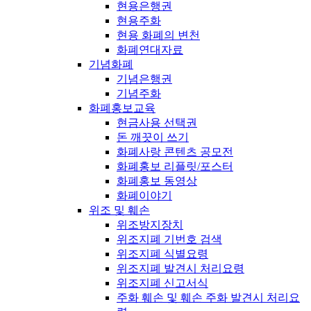
현용은행권
현용주화
현용 화폐의 변천
화폐연대자료
기념화폐
기념은행권
기념주화
화폐홍보교육
현금사용 선택권
돈 깨끗이 쓰기
화폐사랑 콘텐츠 공모전
화폐홍보 리플릿/포스터
화폐홍보 동영상
화폐이야기
위조 및 훼손
위조방지장치
위조지폐 기번호 검색
위조지폐 식별요령
위조지폐 발견시 처리요령
위조지폐 신고서식
주화 훼손 및 훼손 주화 발견시 처리요