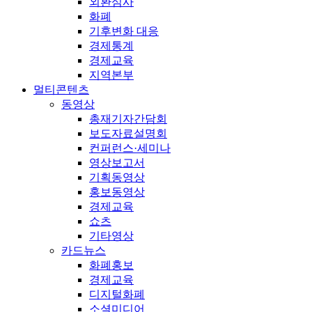
외환심사
화폐
기후변화 대응
경제통계
경제교육
지역본부
멀티콘텐츠
동영상
총재기자간담회
보도자료설명회
컨퍼런스·세미나
영상보고서
기획동영상
홍보동영상
경제교육
쇼츠
기타영상
카드뉴스
화폐홍보
경제교육
디지털화폐
소셜미디어