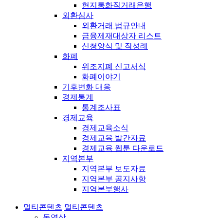
현지통화직거래은행
외환심사
외환거래 법규안내
금융제재대상자 리스트
신청양식 및 작성례
화폐
위조지폐 신고서식
화폐이야기
기후변화 대응
경제통계
통계조사표
경제교육
경제교육소식
경제교육 발간자료
경제교육 웹툰 다운로드
지역본부
지역본부 보도자료
지역본부 공지사항
지역본부행사
멀티콘텐츠
멀티콘텐츠
동영상