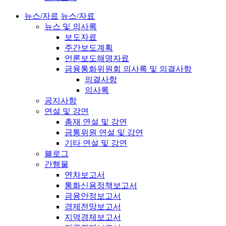
뉴스/자료
뉴스/자료
뉴스 및 의사록
보도자료
주간보도계획
언론보도해명자료
금융통화위원회 의사록 및 의결사항
의결사항
의사록
공지사항
연설 및 강연
총재 연설 및 강연
금통위원 연설 및 강연
기타 연설 및 강연
블로그
간행물
연차보고서
통화신용정책보고서
금융안정보고서
경제전망보고서
지역경제보고서