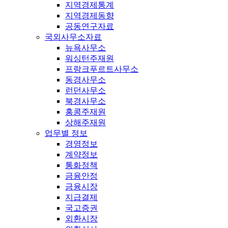
지역경제통계
지역경제동향
공동연구자료
국외사무소자료
뉴욕사무소
워싱턴주재원
프랑크푸르트사무소
동경사무소
런던사무소
북경사무소
홍콩주재원
상해주재원
업무별 정보
경영정보
계약정보
통화정책
금융안정
금융시장
지급결제
국고증권
외환시장