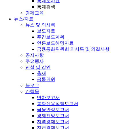
통계조사표
통계검색
경제교육
뉴스/자료
뉴스 및 의사록
보도자료
주간보도계획
언론보도해명자료
금융통화위원회 의사록 및 의결사항
공지사항
주요행사
연설 및 강연
총재
금통위원
블로그
간행물
연차보고서
통화신용정책보고서
금융안정보고서
경제전망보고서
지역경제보고서
지급결제보고서