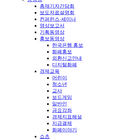
총재기자간담회
보도자료설명회
컨퍼런스·세미나
영상보고서
기획동영상
홍보동영상
한국은행 홍보
화폐홍보
외환신고안내
디지털화폐
경제교육
어린이
청소년
교사
보드게임
일반인
금요강좌
경제지표해설
지급결제
화폐이야기
쇼츠