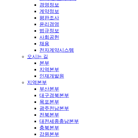
경영정보
계약정보
평판조사
윤리경영
법규정보
사회공헌
채용
전자계약시스템
오시는 길
본부
지역본부
인재개발원
지역본부
부산본부
대구경북본부
목포본부
광주전남본부
전북본부
대전세종충남본부
충북본부
강원본부