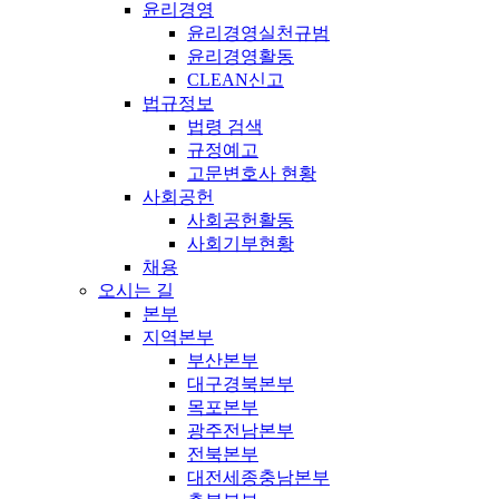
윤리경영
윤리경영실천규범
윤리경영활동
CLEAN신고
법규정보
법령 검색
규정예고
고문변호사 현황
사회공헌
사회공헌활동
사회기부현황
채용
오시는 길
본부
지역본부
부산본부
대구경북본부
목포본부
광주전남본부
전북본부
대전세종충남본부