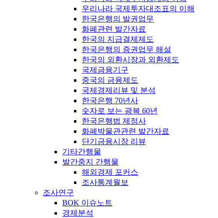
우리나라 국제투자대조표의 이해
한국은행의 발권업무
화폐관련 발간자료
한국의 지급결제제도
한국은행의 증권업무 해설
한국의 외환시장과 외환제도
국제금융기구
중국의 금융제도
국제경제리뷰 및 분석
한국은행 70년사
숫자로 보는 광복 60년
한국은행법 제정사
화폐박물관관련 발간자료
단기금융시장 리뷰
기타간행물
발간중지 간행물
해외경제 포커스
조사통계월보
조사연구
BOK 이슈노트
경제분석