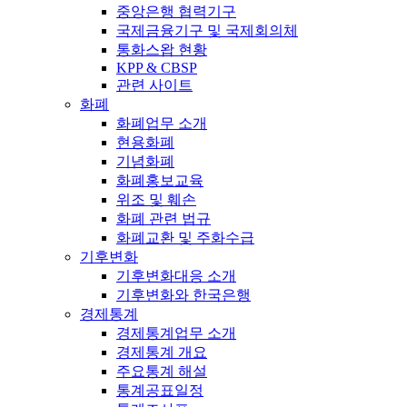
중앙은행 협력기구
국제금융기구 및 국제회의체
통화스왑 현황
KPP & CBSP
관련 사이트
화폐
화폐업무 소개
현용화폐
기념화폐
화폐홍보교육
위조 및 훼손
화폐 관련 법규
화폐교환 및 주화수급
기후변화
기후변화대응 소개
기후변화와 한국은행
경제통계
경제통계업무 소개
경제통계 개요
주요통계 해설
통계공표일정