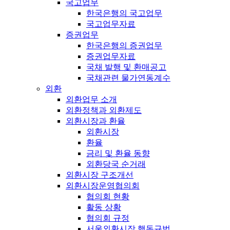
국고업무
한국은행의 국고업무
국고업무자료
증권업무
한국은행의 증권업무
증권업무자료
국채 발행 및 환매공고
국채관련 물가연동계수
외환
외환업무 소개
외환정책과 외환제도
외환시장과 환율
외환시장
환율
금리 및 환율 동향
외환당국 순거래
외환시장 구조개선
외환시장운영협의회
협의회 현황
활동 상황
협의회 규정
서울외환시장 행동규범