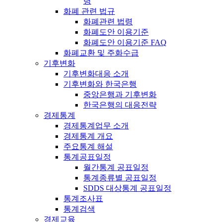
령
화폐 관련 법규
화폐관련 법령
화폐도안 이용기준
화폐도안 이용기준 FAQ
화폐교환 및 주화수급
기후변화
기후변화대응 소개
기후변화와 한국은행
중앙은행과 기후변화
한국은행의 대응전략
경제통계
경제통계업무 소개
경제통계 개요
주요통계 해설
통계공표일정
월간통계 공표일정
통계종류별 공표일정
SDDS 대상통계 공표일정
통계조사표
통계검색
경제교육