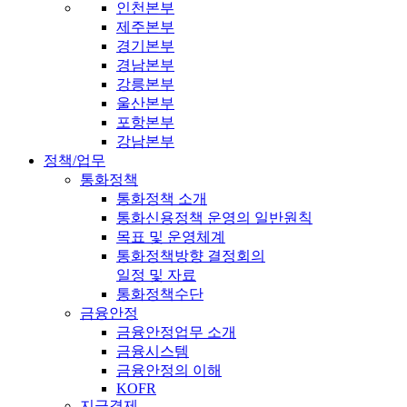
인천본부
제주본부
경기본부
경남본부
강릉본부
울산본부
포항본부
강남본부
정책/업무
통화정책
통화정책 소개
통화신용정책 운영의 일반원칙
목표 및 운영체계
통화정책방향 결정회의
일정 및 자료
통화정책수단
금융안정
금융안정업무 소개
금융시스템
금융안정의 이해
KOFR
지급결제