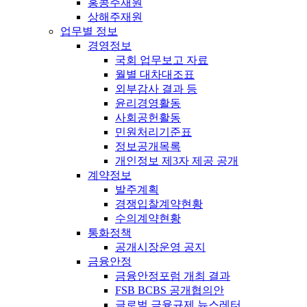
홍콩주재원
상해주재원
업무별 정보
경영정보
국회 업무보고 자료
월별 대차대조표
외부감사 결과 등
윤리경영활동
사회공헌활동
민원처리기준표
정보공개목록
개인정보 제3자 제공 공개
계약정보
발주계획
경쟁입찰계약현황
수의계약현황
통화정책
공개시장운영 공지
금융안정
금융안정포럼 개최 결과
FSB BCBS 공개협의안
글로벌 금융규제 뉴스레터