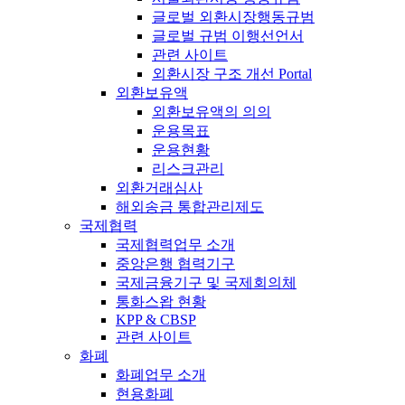
글로벌 외환시장행동규범
글로벌 규범 이행선언서
관련 사이트
외환시장 구조 개선 Portal
외환보유액
외환보유액의 의의
운용목표
운용현황
리스크관리
외환거래심사
해외송금 통합관리제도
국제협력
국제협력업무 소개
중앙은행 협력기구
국제금융기구 및 국제회의체
통화스왑 현황
KPP & CBSP
관련 사이트
화폐
화폐업무 소개
현용화폐