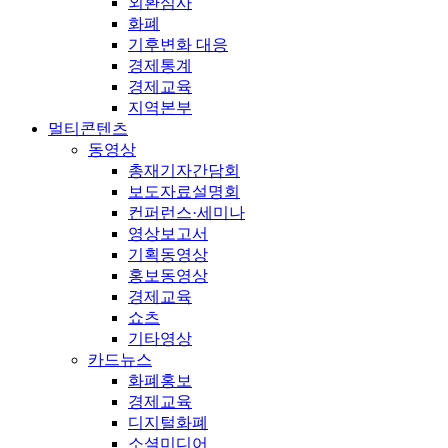
외환심사
화폐
기후변화 대응
경제통계
경제교육
지역본부
멀티콘텐츠
동영상
총재기자간담회
보도자료설명회
컨퍼런스·세미나
영상보고서
기획동영상
홍보동영상
경제교육
쇼츠
기타영상
카드뉴스
화폐홍보
경제교육
디지털화폐
소셜미디어