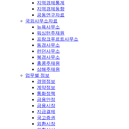
지역경제통계
지역경제동향
공동연구자료
국외사무소자료
뉴욕사무소
워싱턴주재원
프랑크푸르트사무소
동경사무소
런던사무소
북경사무소
홍콩주재원
상해주재원
업무별 정보
경영정보
계약정보
통화정책
금융안정
금융시장
지급결제
국고증권
외환시장