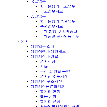
국고업무
한국은행의 국고업무
국고업무자료
증권업무
한국은행의 증권업무
증권업무자료
국채 발행 및 환매공고
국채관련 물가연동계수
외환
외환업무 소개
외환정책과 외환제도
외환시장과 환율
외환시장
환율
금리 및 환율 동향
외환당국 순거래
외환시장 구조개선
외환시장운영협의회
협의회 현황
활동 상황
협의회 규정
서울외환시장 행동규범