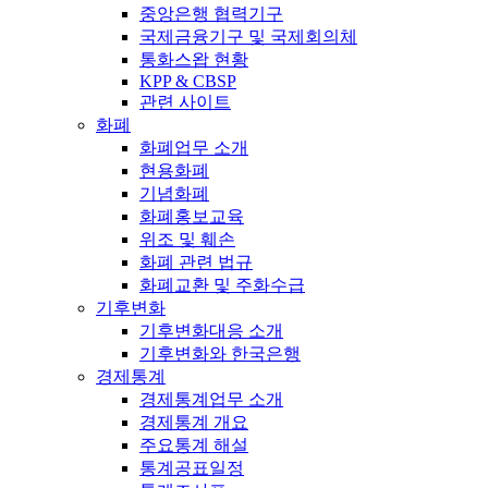
중앙은행 협력기구
국제금융기구 및 국제회의체
통화스왑 현황
KPP & CBSP
관련 사이트
화폐
화폐업무 소개
현용화폐
기념화폐
화폐홍보교육
위조 및 훼손
화폐 관련 법규
화폐교환 및 주화수급
기후변화
기후변화대응 소개
기후변화와 한국은행
경제통계
경제통계업무 소개
경제통계 개요
주요통계 해설
통계공표일정