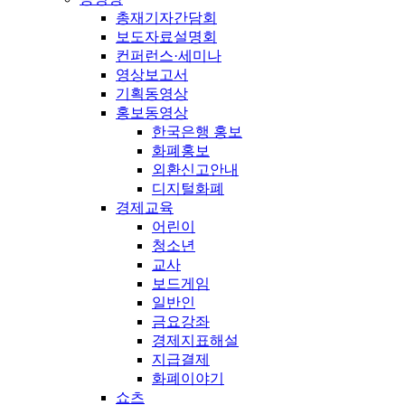
총재기자간담회
보도자료설명회
컨퍼런스·세미나
영상보고서
기획동영상
홍보동영상
한국은행 홍보
화폐홍보
외환신고안내
디지털화폐
경제교육
어린이
청소년
교사
보드게임
일반인
금요강좌
경제지표해설
지급결제
화폐이야기
쇼츠