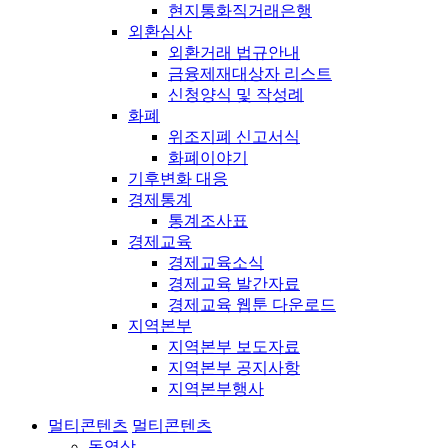
현지통화직거래은행
외환심사
외환거래 법규안내
금융제재대상자 리스트
신청양식 및 작성례
화폐
위조지폐 신고서식
화폐이야기
기후변화 대응
경제통계
통계조사표
경제교육
경제교육소식
경제교육 발간자료
경제교육 웹툰 다운로드
지역본부
지역본부 보도자료
지역본부 공지사항
지역본부행사
멀티콘텐츠
멀티콘텐츠
동영상