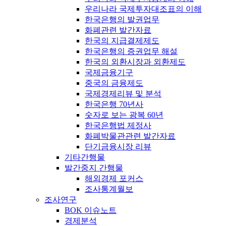
우리나라 국제투자대조표의 이해
한국은행의 발권업무
화폐관련 발간자료
한국의 지급결제제도
한국은행의 증권업무 해설
한국의 외환시장과 외환제도
국제금융기구
중국의 금융제도
국제경제리뷰 및 분석
한국은행 70년사
숫자로 보는 광복 60년
한국은행법 제정사
화폐박물관관련 발간자료
단기금융시장 리뷰
기타간행물
발간중지 간행물
해외경제 포커스
조사통계월보
조사연구
BOK 이슈노트
경제분석