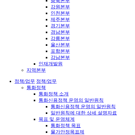
충북본부
강원본부
인천본부
제주본부
경기본부
경남본부
강릉본부
울산본부
포항본부
강남본부
인재개발원
지역본부
정책/업무
정책/업무
통화정책
통화정책 소개
통화신용정책 운영의 일반원칙
통화신용정책 운영의 일반원칙
일반원칙에 대한 상세 설명자료
목표 및 운영체계
통화정책 목표
물가안정목표제