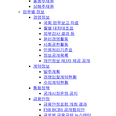
홍콩주재원
상해주재원
업무별 정보
경영정보
국회 업무보고 자료
월별 대차대조표
외부감사 결과 등
윤리경영활동
사회공헌활동
민원처리기준표
정보공개목록
개인정보 제3자 제공 공개
계약정보
발주계획
경쟁입찰계약현황
수의계약현황
통화정책
공개시장운영 공지
금융안정
금융안정포럼 개최 결과
FSB BCBS 공개협의안
글로벌 금융규제 뉴스레터