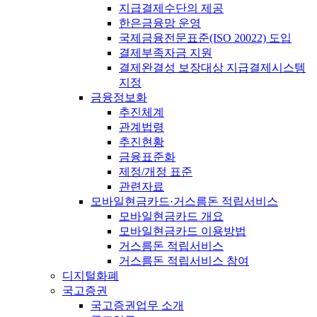
지급결제수단의 제공
한은금융망 운영
국제금융전문표준(ISO 20022) 도입
결제부족자금 지원
결제완결성 보장대상 지급결제시스템
지정
금융정보화
추진체계
관계법령
추진현황
금융표준화
제정/개정 표준
관련자료
모바일현금카드·거스름돈 적립서비스
모바일현금카드 개요
모바일현금카드 이용방법
거스름돈 적립서비스
거스름돈 적립서비스 참여
디지털화폐
국고증권
국고증권업무 소개