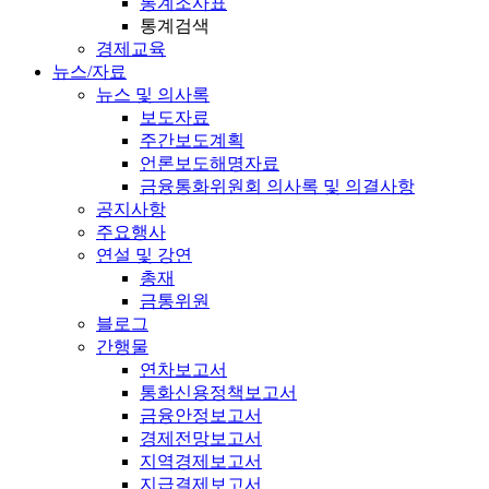
통계조사표
통계검색
경제교육
뉴스/자료
뉴스 및 의사록
보도자료
주간보도계획
언론보도해명자료
금융통화위원회 의사록 및 의결사항
공지사항
주요행사
연설 및 강연
총재
금통위원
블로그
간행물
연차보고서
통화신용정책보고서
금융안정보고서
경제전망보고서
지역경제보고서
지급결제보고서