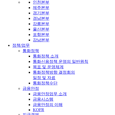
인천본부
제주본부
경기본부
경남본부
강릉본부
울산본부
포항본부
강남본부
정책/업무
통화정책
통화정책 소개
통화신용정책 운영의 일반원칙
목표 및 운영체계
통화정책방향 결정회의
일정 및 자료
통화정책수단
금융안정
금융안정업무 소개
금융시스템
금융안정의 이해
KOFR
지급결제