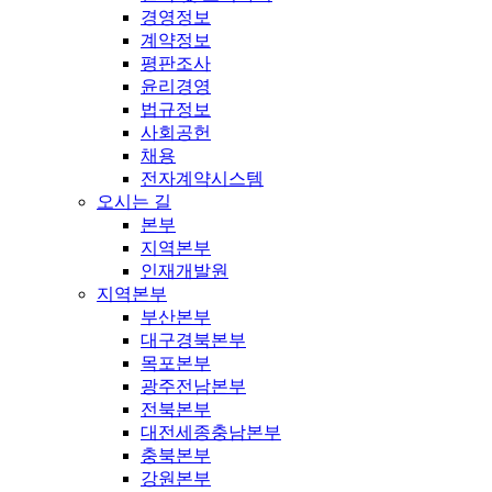
경영정보
계약정보
평판조사
윤리경영
법규정보
사회공헌
채용
전자계약시스템
오시는 길
본부
지역본부
인재개발원
지역본부
부산본부
대구경북본부
목포본부
광주전남본부
전북본부
대전세종충남본부
충북본부
강원본부