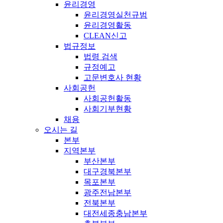
윤리경영
윤리경영실천규범
윤리경영활동
CLEAN신고
법규정보
법령 검색
규정예고
고문변호사 현황
사회공헌
사회공헌활동
사회기부현황
채용
오시는 길
본부
지역본부
부산본부
대구경북본부
목포본부
광주전남본부
전북본부
대전세종충남본부