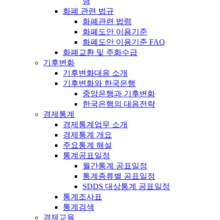
령
화폐 관련 법규
화폐관련 법령
화폐도안 이용기준
화폐도안 이용기준 FAQ
화폐교환 및 주화수급
기후변화
기후변화대응 소개
기후변화와 한국은행
중앙은행과 기후변화
한국은행의 대응전략
경제통계
경제통계업무 소개
경제통계 개요
주요통계 해설
통계공표일정
월간통계 공표일정
통계종류별 공표일정
SDDS 대상통계 공표일정
통계조사표
통계검색
경제교육