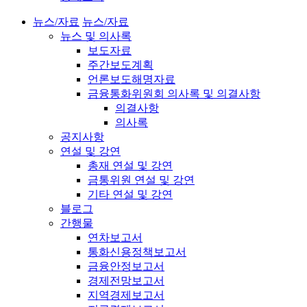
뉴스/자료
뉴스/자료
뉴스 및 의사록
보도자료
주간보도계획
언론보도해명자료
금융통화위원회 의사록 및 의결사항
의결사항
의사록
공지사항
연설 및 강연
총재 연설 및 강연
금통위원 연설 및 강연
기타 연설 및 강연
블로그
간행물
연차보고서
통화신용정책보고서
금융안정보고서
경제전망보고서
지역경제보고서