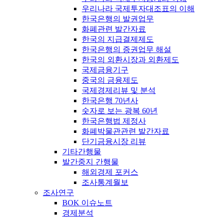
우리나라 국제투자대조표의 이해
한국은행의 발권업무
화폐관련 발간자료
한국의 지급결제제도
한국은행의 증권업무 해설
한국의 외환시장과 외환제도
국제금융기구
중국의 금융제도
국제경제리뷰 및 분석
한국은행 70년사
숫자로 보는 광복 60년
한국은행법 제정사
화폐박물관관련 발간자료
단기금융시장 리뷰
기타간행물
발간중지 간행물
해외경제 포커스
조사통계월보
조사연구
BOK 이슈노트
경제분석