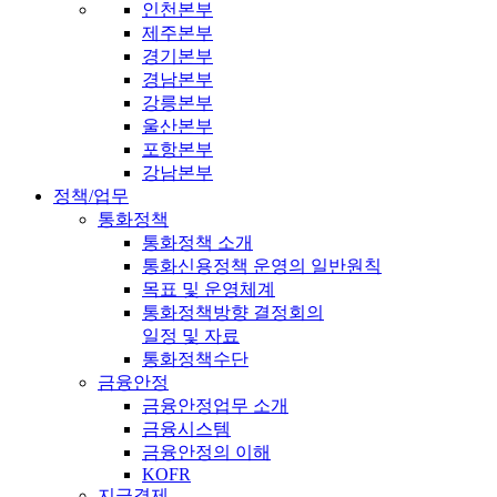
인천본부
제주본부
경기본부
경남본부
강릉본부
울산본부
포항본부
강남본부
정책/업무
통화정책
통화정책 소개
통화신용정책 운영의 일반원칙
목표 및 운영체계
통화정책방향 결정회의
일정 및 자료
통화정책수단
금융안정
금융안정업무 소개
금융시스템
금융안정의 이해
KOFR
지급결제