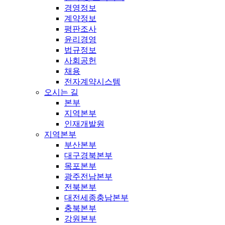
경영정보
계약정보
평판조사
윤리경영
법규정보
사회공헌
채용
전자계약시스템
오시는 길
본부
지역본부
인재개발원
지역본부
부산본부
대구경북본부
목포본부
광주전남본부
전북본부
대전세종충남본부
충북본부
강원본부