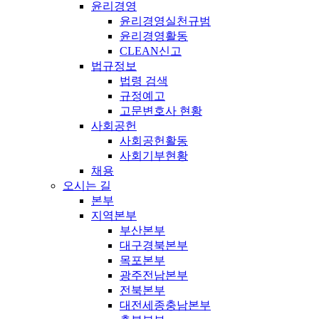
윤리경영
윤리경영실천규범
윤리경영활동
CLEAN신고
법규정보
법령 검색
규정예고
고문변호사 현황
사회공헌
사회공헌활동
사회기부현황
채용
오시는 길
본부
지역본부
부산본부
대구경북본부
목포본부
광주전남본부
전북본부
대전세종충남본부