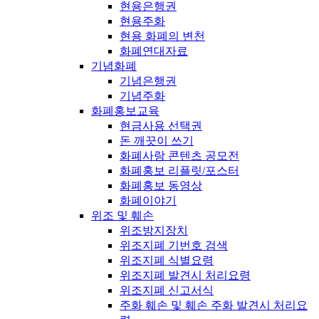
현용은행권
현용주화
현용 화폐의 변천
화폐연대자료
기념화폐
기념은행권
기념주화
화폐홍보교육
현금사용 선택권
돈 깨끗이 쓰기
화폐사랑 콘텐츠 공모전
화폐홍보 리플릿/포스터
화폐홍보 동영상
화폐이야기
위조 및 훼손
위조방지장치
위조지폐 기번호 검색
위조지폐 식별요령
위조지폐 발견시 처리요령
위조지폐 신고서식
주화 훼손 및 훼손 주화 발견시 처리요