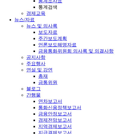
통계조사표
통계검색
경제교육
뉴스/자료
뉴스 및 의사록
보도자료
주간보도계획
언론보도해명자료
금융통화위원회 의사록 및 의결사항
공지사항
주요행사
연설 및 강연
총재
금통위원
블로그
간행물
연차보고서
통화신용정책보고서
금융안정보고서
경제전망보고서
지역경제보고서
지급결제보고서