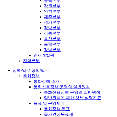
충북본부
강원본부
인천본부
제주본부
경기본부
경남본부
강릉본부
울산본부
포항본부
강남본부
인재개발원
지역본부
정책/업무
정책/업무
통화정책
통화정책 소개
통화신용정책 운영의 일반원칙
통화신용정책 운영의 일반원칙
일반원칙에 대한 상세 설명자료
목표 및 운영체계
통화정책 목표
물가안정목표제