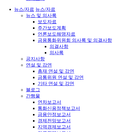
뉴스/자료
뉴스/자료
뉴스 및 의사록
보도자료
주간보도계획
언론보도해명자료
금융통화위원회 의사록 및 의결사항
의결사항
의사록
공지사항
연설 및 강연
총재 연설 및 강연
금통위원 연설 및 강연
기타 연설 및 강연
블로그
간행물
연차보고서
통화신용정책보고서
금융안정보고서
경제전망보고서
지역경제보고서