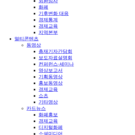
외환심사
화폐
기후변화 대응
경제통계
경제교육
지역본부
멀티콘텐츠
동영상
총재기자간담회
보도자료설명회
컨퍼런스·세미나
영상보고서
기획동영상
홍보동영상
경제교육
쇼츠
기타영상
카드뉴스
화폐홍보
경제교육
디지털화폐
소셜미디어