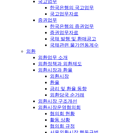
국고업무
한국은행의 국고업무
국고업무자료
증권업무
한국은행의 증권업무
증권업무자료
국채 발행 및 환매공고
국채관련 물가연동계수
외환
외환업무 소개
외환정책과 외환제도
외환시장과 환율
외환시장
환율
금리 및 환율 동향
외환당국 순거래
외환시장 구조개선
외환시장운영협의회
협의회 현황
활동 상황
협의회 규정
서울외환시장 행동규범