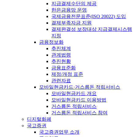
지급결제수단의 제공
한은금융망 운영
국제금융전문표준(ISO 20022) 도입
결제부족자금 지원
결제완결성 보장대상 지급결제시스템
지정
금융정보화
추진체계
관계법령
추진현황
금융표준화
제정/개정 표준
관련자료
모바일현금카드·거스름돈 적립서비스
모바일현금카드 개요
모바일현금카드 이용방법
거스름돈 적립서비스
거스름돈 적립서비스 참여
디지털화폐
국고증권
국고증권업무 소개