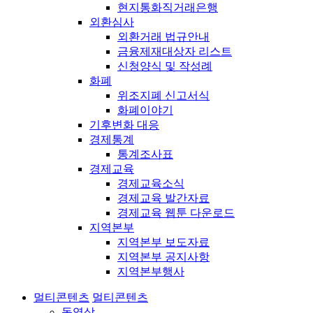
현지통화직거래은행
외환심사
외환거래 법규안내
금융제재대상자 리스트
신청양식 및 작성례
화폐
위조지폐 신고서식
화폐이야기
기후변화 대응
경제통계
통계조사표
경제교육
경제교육소식
경제교육 발간자료
경제교육 웹툰 다운로드
지역본부
지역본부 보도자료
지역본부 공지사항
지역본부행사
멀티콘텐츠
멀티콘텐츠
동영상