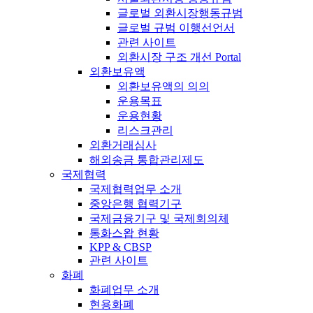
글로벌 외환시장행동규범
글로벌 규범 이행선언서
관련 사이트
외환시장 구조 개선 Portal
외환보유액
외환보유액의 의의
운용목표
운용현황
리스크관리
외환거래심사
해외송금 통합관리제도
국제협력
국제협력업무 소개
중앙은행 협력기구
국제금융기구 및 국제회의체
통화스왑 현황
KPP & CBSP
관련 사이트
화폐
화폐업무 소개
현용화폐