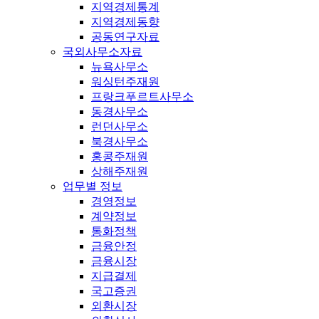
지역경제통계
지역경제동향
공동연구자료
국외사무소자료
뉴욕사무소
워싱턴주재원
프랑크푸르트사무소
동경사무소
런던사무소
북경사무소
홍콩주재원
상해주재원
업무별 정보
경영정보
계약정보
통화정책
금융안정
금융시장
지급결제
국고증권
외환시장