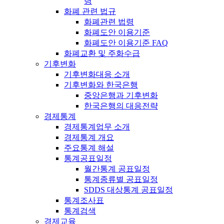
령
화폐 관련 법규
화폐관련 법령
화폐도안 이용기준
화폐도안 이용기준 FAQ
화폐교환 및 주화수급
기후변화
기후변화대응 소개
기후변화와 한국은행
중앙은행과 기후변화
한국은행의 대응전략
경제통계
경제통계업무 소개
경제통계 개요
주요통계 해설
통계공표일정
월간통계 공표일정
통계종류별 공표일정
SDDS 대상통계 공표일정
통계조사표
통계검색
경제교육