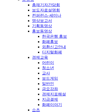
총재기자간담회
보도자료설명회
컨퍼런스·세미나
영상보고서
기획동영상
홍보동영상
한국은행 홍보
화폐홍보
외환신고안내
디지털화폐
경제교육
어린이
청소년
교사
보드게임
일반인
금요강좌
경제지표해설
지급결제
화폐이야기
쇼츠