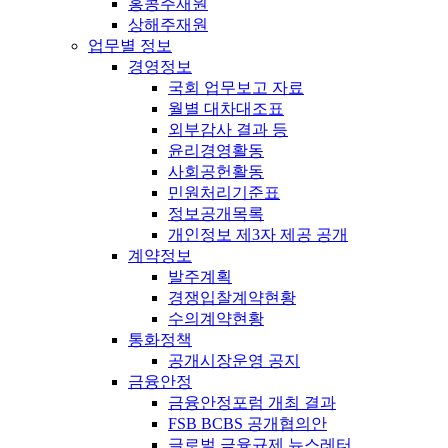
홍콩주재원
상해주재원
업무별 정보
경영정보
국회 업무보고 자료
월별 대차대조표
외부감사 결과 등
윤리경영활동
사회공헌활동
민원처리기준표
정보공개목록
개인정보 제3자 제공 공개
계약정보
발주계획
경쟁입찰계약현황
수의계약현황
통화정책
공개시장운영 공지
금융안정
금융안정포럼 개최 결과
FSB BCBS 공개협의안
글로벌 금융규제 뉴스레터