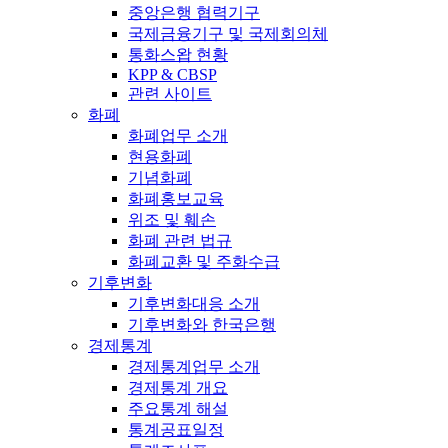
중앙은행 협력기구
국제금융기구 및 국제회의체
통화스왑 현황
KPP & CBSP
관련 사이트
화폐
화폐업무 소개
현용화폐
기념화폐
화폐홍보교육
위조 및 훼손
화폐 관련 법규
화폐교환 및 주화수급
기후변화
기후변화대응 소개
기후변화와 한국은행
경제통계
경제통계업무 소개
경제통계 개요
주요통계 해설
통계공표일정