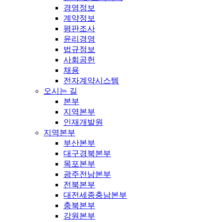
경영정보
계약정보
평판조사
윤리경영
법규정보
사회공헌
채용
전자계약시스템
오시는 길
본부
지역본부
인재개발원
지역본부
부산본부
대구경북본부
목포본부
광주전남본부
전북본부
대전세종충남본부
충북본부
강원본부