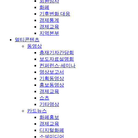
외환심사
화폐
기후변화 대응
경제통계
경제교육
지역본부
멀티콘텐츠
동영상
총재기자간담회
보도자료설명회
컨퍼런스·세미나
영상보고서
기획동영상
홍보동영상
경제교육
쇼츠
기타영상
카드뉴스
화폐홍보
경제교육
디지털화폐
소셜미디어