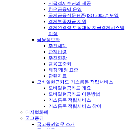
지급결제수단의 제공
한은금융망 운영
국제금융전문표준(ISO 20022) 도입
결제부족자금 지원
결제완결성 보장대상 지급결제시스템
지정
금융정보화
추진체계
관계법령
추진현황
금융표준화
제정/개정 표준
관련자료
모바일현금카드·거스름돈 적립서비스
모바일현금카드 개요
모바일현금카드 이용방법
거스름돈 적립서비스
거스름돈 적립서비스 참여
디지털화폐
국고증권
국고증권업무 소개