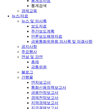
통계조사표
통계검색
경제교육
뉴스/자료
뉴스 및 의사록
보도자료
주간보도계획
언론보도해명자료
금융통화위원회 의사록 및 의결사항
공지사항
주요행사
연설 및 강연
총재
금통위원
블로그
간행물
연차보고서
통화신용정책보고서
금융안정보고서
경제전망보고서
지역경제보고서
지급결제보고서