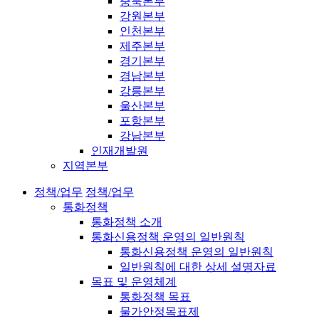
충북본부
강원본부
인천본부
제주본부
경기본부
경남본부
강릉본부
울산본부
포항본부
강남본부
인재개발원
지역본부
정책/업무
정책/업무
통화정책
통화정책 소개
통화신용정책 운영의 일반원칙
통화신용정책 운영의 일반원칙
일반원칙에 대한 상세 설명자료
목표 및 운영체계
통화정책 목표
물가안정목표제