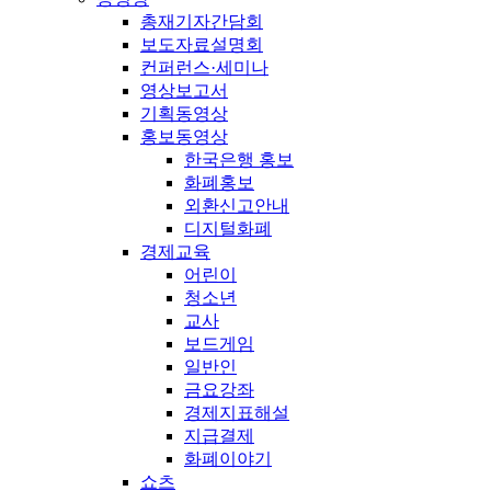
총재기자간담회
보도자료설명회
컨퍼런스·세미나
영상보고서
기획동영상
홍보동영상
한국은행 홍보
화폐홍보
외환신고안내
디지털화폐
경제교육
어린이
청소년
교사
보드게임
일반인
금요강좌
경제지표해설
지급결제
화폐이야기
쇼츠