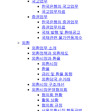
국고업무
한국은행의 국고업무
국고업무자료
증권업무
한국은행의 증권업무
증권업무자료
국채 발행 및 환매공고
국채관련 물가연동계수
외환
외환업무 소개
외환정책과 외환제도
외환시장과 환율
외환시장
환율
금리 및 환율 동향
외환당국 순거래
외환시장 구조개선
외환시장운영협의회
협의회 현황
활동 상황
협의회 규정
서울외환시장 행동규범