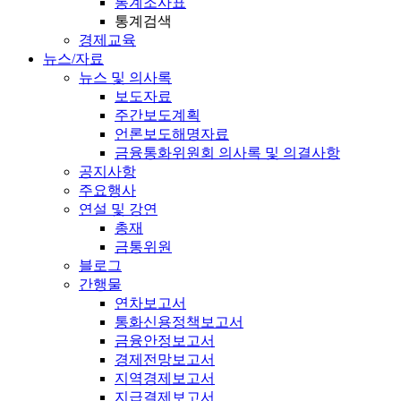
통계조사표
통계검색
경제교육
뉴스/자료
뉴스 및 의사록
보도자료
주간보도계획
언론보도해명자료
금융통화위원회 의사록 및 의결사항
공지사항
주요행사
연설 및 강연
총재
금통위원
블로그
간행물
연차보고서
통화신용정책보고서
금융안정보고서
경제전망보고서
지역경제보고서
지급결제보고서