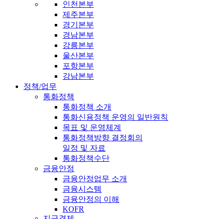
인천본부
제주본부
경기본부
경남본부
강릉본부
울산본부
포항본부
강남본부
정책/업무
통화정책
통화정책 소개
통화신용정책 운영의 일반원칙
목표 및 운영체계
통화정책방향 결정회의
일정 및 자료
통화정책수단
금융안정
금융안정업무 소개
금융시스템
금융안정의 이해
KOFR
지급결제