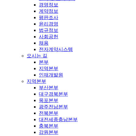
경영정보
계약정보
평판조사
윤리경영
법규정보
사회공헌
채용
전자계약시스템
오시는 길
본부
지역본부
인재개발원
지역본부
부산본부
대구경북본부
목포본부
광주전남본부
전북본부
대전세종충남본부
충북본부
강원본부