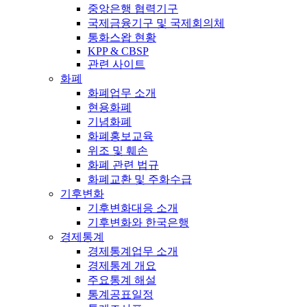
중앙은행 협력기구
국제금융기구 및 국제회의체
통화스왑 현황
KPP & CBSP
관련 사이트
화폐
화폐업무 소개
현용화폐
기념화폐
화폐홍보교육
위조 및 훼손
화폐 관련 법규
화폐교환 및 주화수급
기후변화
기후변화대응 소개
기후변화와 한국은행
경제통계
경제통계업무 소개
경제통계 개요
주요통계 해설
통계공표일정