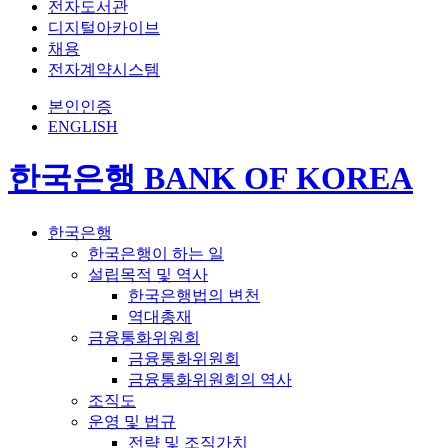
전자도서관
디지털아카이브
채용
전자계약시스템
본인인증
ENGLISH
한국은행 BANK OF KOREA
한국은행
한국은행이 하는 일
설립목적 및 역사
한국은행법의 변천
역대총재
금융통화위원회
금융통화위원회
금융통화위원회의 역사
조직도
운영 및 법규
전략 및 조직가치