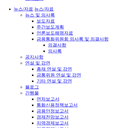
뉴스/자료
뉴스/자료
뉴스 및 의사록
보도자료
주간보도계획
언론보도해명자료
금융통화위원회 의사록 및 의결사항
의결사항
의사록
공지사항
연설 및 강연
총재 연설 및 강연
금통위원 연설 및 강연
기타 연설 및 강연
블로그
간행물
연차보고서
통화신용정책보고서
금융안정보고서
경제전망보고서
지역경제보고서