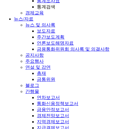
통계조사표
통계검색
경제교육
뉴스/자료
뉴스 및 의사록
보도자료
주간보도계획
언론보도해명자료
금융통화위원회 의사록 및 의결사항
공지사항
주요행사
연설 및 강연
총재
금통위원
블로그
간행물
연차보고서
통화신용정책보고서
금융안정보고서
경제전망보고서
지역경제보고서
지급결제보고서