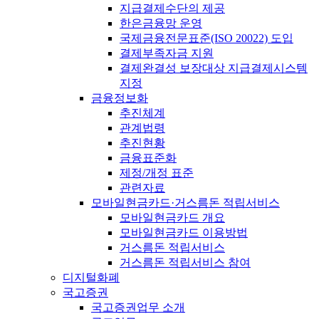
지급결제수단의 제공
한은금융망 운영
국제금융전문표준(ISO 20022) 도입
결제부족자금 지원
결제완결성 보장대상 지급결제시스템
지정
금융정보화
추진체계
관계법령
추진현황
금융표준화
제정/개정 표준
관련자료
모바일현금카드·거스름돈 적립서비스
모바일현금카드 개요
모바일현금카드 이용방법
거스름돈 적립서비스
거스름돈 적립서비스 참여
디지털화폐
국고증권
국고증권업무 소개