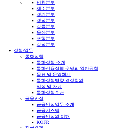
인천본부
제주본부
경기본부
경남본부
강릉본부
울산본부
포항본부
강남본부
정책/업무
통화정책
통화정책 소개
통화신용정책 운영의 일반원칙
목표 및 운영체계
통화정책방향 결정회의
일정 및 자료
통화정책수단
금융안정
금융안정업무 소개
금융시스템
금융안정의 이해
KOFR
지급결제