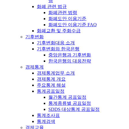
령
화폐 관련 법규
화폐관련 법령
화폐도안 이용기준
화폐도안 이용기준 FAQ
화폐교환 및 주화수급
기후변화
기후변화대응 소개
기후변화와 한국은행
중앙은행과 기후변화
한국은행의 대응전략
경제통계
경제통계업무 소개
경제통계 개요
주요통계 해설
통계공표일정
월간통계 공표일정
통계종류별 공표일정
SDDS 대상통계 공표일정
통계조사표
통계검색
경제교육