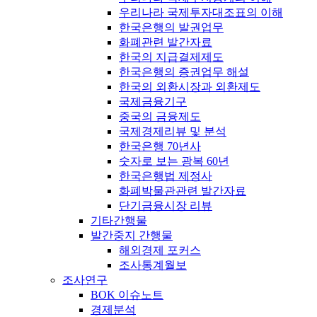
우리나라 국제투자대조표의 이해
한국은행의 발권업무
화폐관련 발간자료
한국의 지급결제제도
한국은행의 증권업무 해설
한국의 외환시장과 외환제도
국제금융기구
중국의 금융제도
국제경제리뷰 및 분석
한국은행 70년사
숫자로 보는 광복 60년
한국은행법 제정사
화폐박물관관련 발간자료
단기금융시장 리뷰
기타간행물
발간중지 간행물
해외경제 포커스
조사통계월보
조사연구
BOK 이슈노트
경제분석