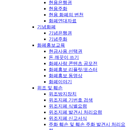
현용은행권
현용주화
현용 화폐의 변천
화폐연대자료
기념화폐
기념은행권
기념주화
화폐홍보교육
현금사용 선택권
돈 깨끗이 쓰기
화폐사랑 콘텐츠 공모전
화폐홍보 리플릿/포스터
화폐홍보 동영상
화폐이야기
위조 및 훼손
위조방지장치
위조지폐 기번호 검색
위조지폐 식별요령
위조지폐 발견시 처리요령
위조지폐 신고서식
주화 훼손 및 훼손 주화 발견시 처리요