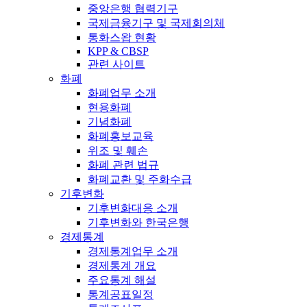
중앙은행 협력기구
국제금융기구 및 국제회의체
통화스왑 현황
KPP & CBSP
관련 사이트
화폐
화폐업무 소개
현용화폐
기념화폐
화폐홍보교육
위조 및 훼손
화폐 관련 법규
화폐교환 및 주화수급
기후변화
기후변화대응 소개
기후변화와 한국은행
경제통계
경제통계업무 소개
경제통계 개요
주요통계 해설
통계공표일정