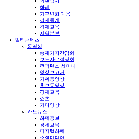
외환심사
화폐
기후변화 대응
경제통계
경제교육
지역본부
멀티콘텐츠
동영상
총재기자간담회
보도자료설명회
컨퍼런스·세미나
영상보고서
기획동영상
홍보동영상
경제교육
쇼츠
기타영상
카드뉴스
화폐홍보
경제교육
디지털화폐
소셜미디어