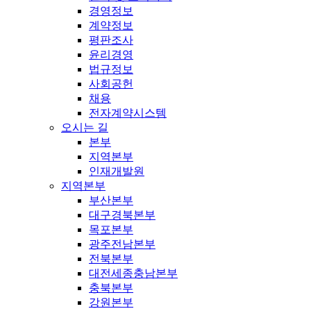
경영정보
계약정보
평판조사
윤리경영
법규정보
사회공헌
채용
전자계약시스템
오시는 길
본부
지역본부
인재개발원
지역본부
부산본부
대구경북본부
목포본부
광주전남본부
전북본부
대전세종충남본부
충북본부
강원본부