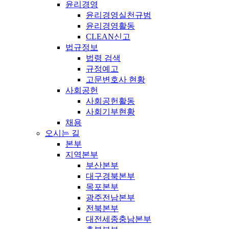
윤리경영
윤리경영실천규범
윤리경영활동
CLEAN신고
법규정보
법령 검색
규정예고
고문변호사 현황
사회공헌
사회공헌활동
사회기부현황
채용
오시는 길
본부
지역본부
부산본부
대구경북본부
목포본부
광주전남본부
전북본부
대전세종충남본부