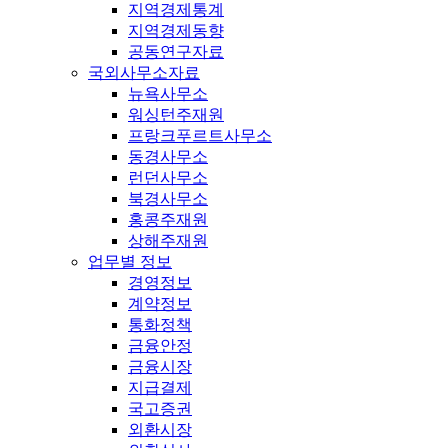
지역경제통계
지역경제동향
공동연구자료
국외사무소자료
뉴욕사무소
워싱턴주재원
프랑크푸르트사무소
동경사무소
런던사무소
북경사무소
홍콩주재원
상해주재원
업무별 정보
경영정보
계약정보
통화정책
금융안정
금융시장
지급결제
국고증권
외환시장