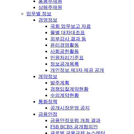
홍콩주재원
상해주재원
업무별 정보
경영정보
국회 업무보고 자료
월별 대차대조표
외부감사 결과 등
윤리경영활동
사회공헌활동
민원처리기준표
정보공개목록
개인정보 제3자 제공 공개
계약정보
발주계획
경쟁입찰계약현황
수의계약현황
통화정책
공개시장운영 공지
금융안정
금융안정포럼 개최 결과
FSB BCBS 공개협의안
글로벌 금융규제 뉴스레터