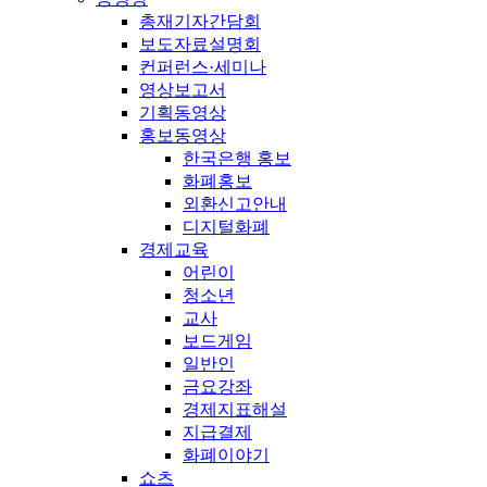
총재기자간담회
보도자료설명회
컨퍼런스·세미나
영상보고서
기획동영상
홍보동영상
한국은행 홍보
화폐홍보
외환신고안내
디지털화폐
경제교육
어린이
청소년
교사
보드게임
일반인
금요강좌
경제지표해설
지급결제
화폐이야기
쇼츠