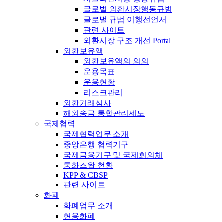
글로벌 외환시장행동규범
글로벌 규범 이행선언서
관련 사이트
외환시장 구조 개선 Portal
외환보유액
외환보유액의 의의
운용목표
운용현황
리스크관리
외환거래심사
해외송금 통합관리제도
국제협력
국제협력업무 소개
중앙은행 협력기구
국제금융기구 및 국제회의체
통화스왑 현황
KPP & CBSP
관련 사이트
화폐
화폐업무 소개
현용화폐