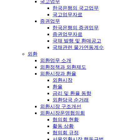
국고업무
한국은행의 국고업무
국고업무자료
증권업무
한국은행의 증권업무
증권업무자료
국채 발행 및 환매공고
국채관련 물가연동계수
외환
외환업무 소개
외환정책과 외환제도
외환시장과 환율
외환시장
환율
금리 및 환율 동향
외환당국 순거래
외환시장 구조개선
외환시장운영협의회
협의회 현황
활동 상황
협의회 규정
서울외환시장 행동규범