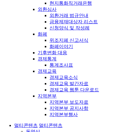
현지통화직거래은행
외환심사
외환거래 법규안내
금융제재대상자 리스트
신청양식 및 작성례
화폐
위조지폐 신고서식
화폐이야기
기후변화 대응
경제통계
통계조사표
경제교육
경제교육소식
경제교육 발간자료
경제교육 웹툰 다운로드
지역본부
지역본부 보도자료
지역본부 공지사항
지역본부행사
멀티콘텐츠
멀티콘텐츠
동영상