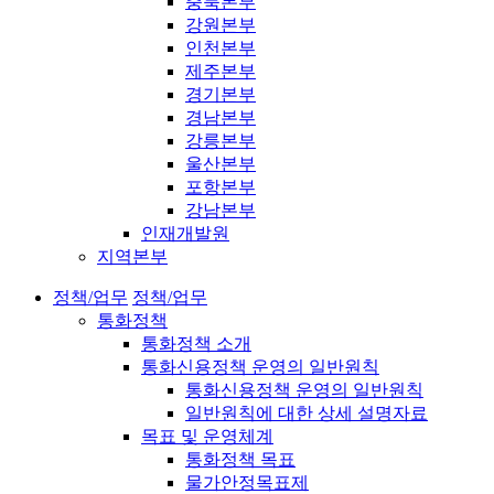
충북본부
강원본부
인천본부
제주본부
경기본부
경남본부
강릉본부
울산본부
포항본부
강남본부
인재개발원
지역본부
정책/업무
정책/업무
통화정책
통화정책 소개
통화신용정책 운영의 일반원칙
통화신용정책 운영의 일반원칙
일반원칙에 대한 상세 설명자료
목표 및 운영체계
통화정책 목표
물가안정목표제