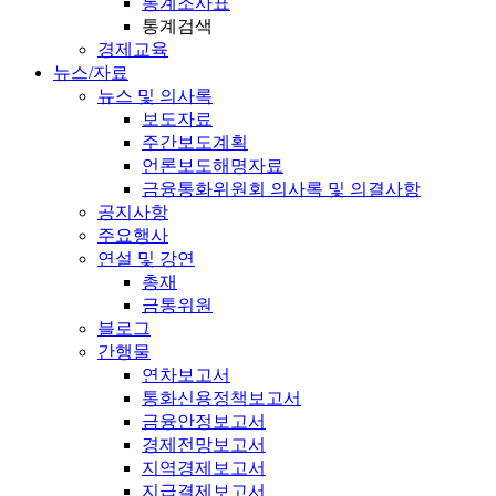
통계조사표
통계검색
경제교육
뉴스/자료
뉴스 및 의사록
보도자료
주간보도계획
언론보도해명자료
금융통화위원회 의사록 및 의결사항
공지사항
주요행사
연설 및 강연
총재
금통위원
블로그
간행물
연차보고서
통화신용정책보고서
금융안정보고서
경제전망보고서
지역경제보고서
지급결제보고서