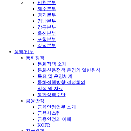
인천본부
제주본부
경기본부
경남본부
강릉본부
울산본부
포항본부
강남본부
정책/업무
통화정책
통화정책 소개
통화신용정책 운영의 일반원칙
목표 및 운영체계
통화정책방향 결정회의
일정 및 자료
통화정책수단
금융안정
금융안정업무 소개
금융시스템
금융안정의 이해
KOFR
지급결제