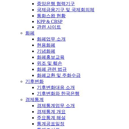
중앙은행 협력기구
국제금융기구 및 국제회의체
통화스왑 현황
KPP & CBSP
관련 사이트
화폐
화폐업무 소개
현용화폐
기념화폐
화폐홍보교육
위조 및 훼손
화폐 관련 법규
화폐교환 및 주화수급
기후변화
기후변화대응 소개
기후변화와 한국은행
경제통계
경제통계업무 소개
경제통계 개요
주요통계 해설
통계공표일정