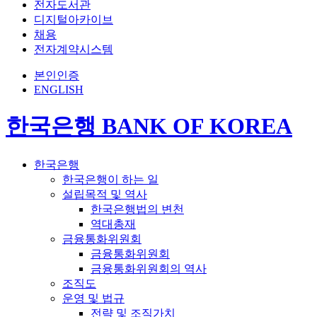
전자도서관
디지털아카이브
채용
전자계약시스템
본인인증
ENGLISH
한국은행 BANK OF KOREA
한국은행
한국은행이 하는 일
설립목적 및 역사
한국은행법의 변천
역대총재
금융통화위원회
금융통화위원회
금융통화위원회의 역사
조직도
운영 및 법규
전략 및 조직가치