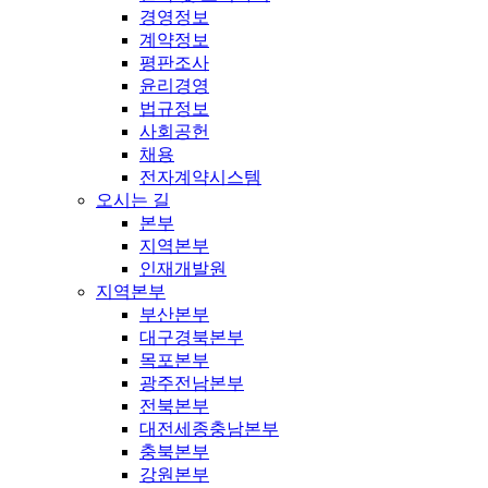
경영정보
계약정보
평판조사
윤리경영
법규정보
사회공헌
채용
전자계약시스템
오시는 길
본부
지역본부
인재개발원
지역본부
부산본부
대구경북본부
목포본부
광주전남본부
전북본부
대전세종충남본부
충북본부
강원본부