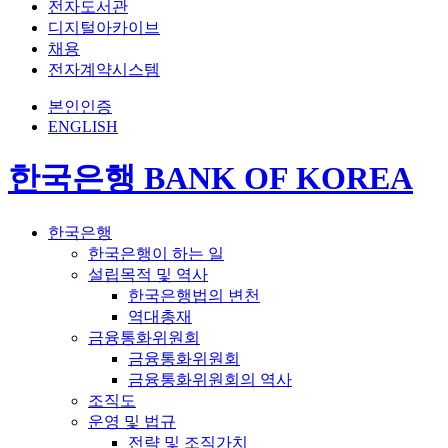
전자도서관
디지털아카이브
채용
전자계약시스템
본인인증
ENGLISH
한국은행 BANK OF KOREA
한국은행
한국은행이 하는 일
설립목적 및 역사
한국은행법의 변천
역대총재
금융통화위원회
금융통화위원회
금융통화위원회의 역사
조직도
운영 및 법규
전략 및 조직가치