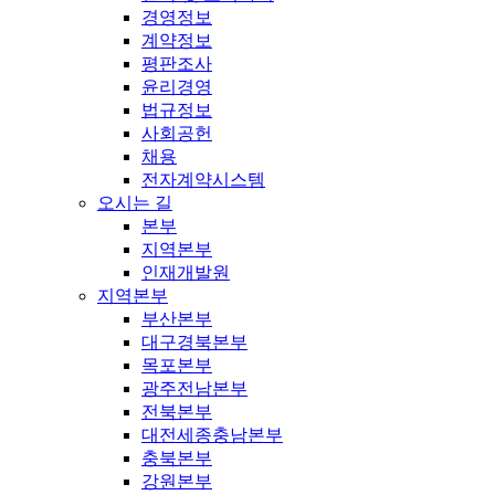
경영정보
계약정보
평판조사
윤리경영
법규정보
사회공헌
채용
전자계약시스템
오시는 길
본부
지역본부
인재개발원
지역본부
부산본부
대구경북본부
목포본부
광주전남본부
전북본부
대전세종충남본부
충북본부
강원본부