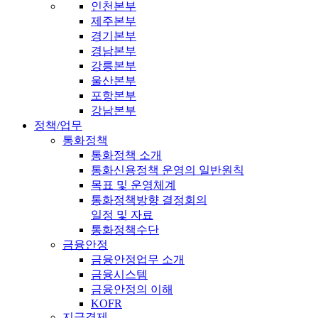
인천본부
제주본부
경기본부
경남본부
강릉본부
울산본부
포항본부
강남본부
정책/업무
통화정책
통화정책 소개
통화신용정책 운영의 일반원칙
목표 및 운영체계
통화정책방향 결정회의
일정 및 자료
통화정책수단
금융안정
금융안정업무 소개
금융시스템
금융안정의 이해
KOFR
지급결제