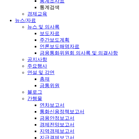
통계조사표
통계검색
경제교육
뉴스/자료
뉴스 및 의사록
보도자료
주간보도계획
언론보도해명자료
금융통화위원회 의사록 및 의결사항
공지사항
주요행사
연설 및 강연
총재
금통위원
블로그
간행물
연차보고서
통화신용정책보고서
금융안정보고서
경제전망보고서
지역경제보고서
지급결제보고서