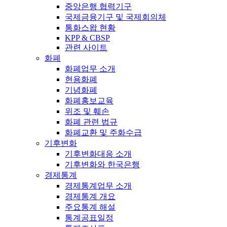
중앙은행 협력기구
국제금융기구 및 국제회의체
통화스왑 현황
KPP & CBSP
관련 사이트
화폐
화폐업무 소개
현용화폐
기념화폐
화폐홍보교육
위조 및 훼손
화폐 관련 법규
화폐교환 및 주화수급
기후변화
기후변화대응 소개
기후변화와 한국은행
경제통계
경제통계업무 소개
경제통계 개요
주요통계 해설
통계공표일정