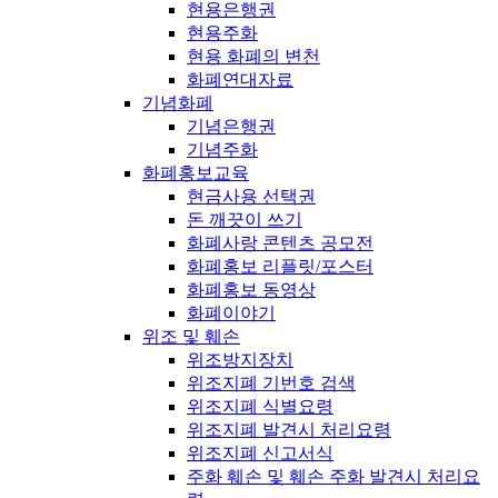
현용은행권
현용주화
현용 화폐의 변천
화폐연대자료
기념화폐
기념은행권
기념주화
화폐홍보교육
현금사용 선택권
돈 깨끗이 쓰기
화폐사랑 콘텐츠 공모전
화폐홍보 리플릿/포스터
화폐홍보 동영상
화폐이야기
위조 및 훼손
위조방지장치
위조지폐 기번호 검색
위조지폐 식별요령
위조지폐 발견시 처리요령
위조지폐 신고서식
주화 훼손 및 훼손 주화 발견시 처리요