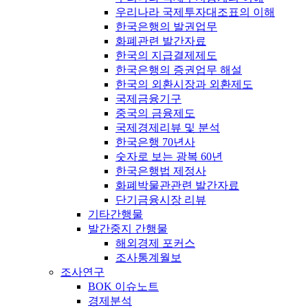
우리나라 국제투자대조표의 이해
한국은행의 발권업무
화폐관련 발간자료
한국의 지급결제제도
한국은행의 증권업무 해설
한국의 외환시장과 외환제도
국제금융기구
중국의 금융제도
국제경제리뷰 및 분석
한국은행 70년사
숫자로 보는 광복 60년
한국은행법 제정사
화폐박물관관련 발간자료
단기금융시장 리뷰
기타간행물
발간중지 간행물
해외경제 포커스
조사통계월보
조사연구
BOK 이슈노트
경제분석