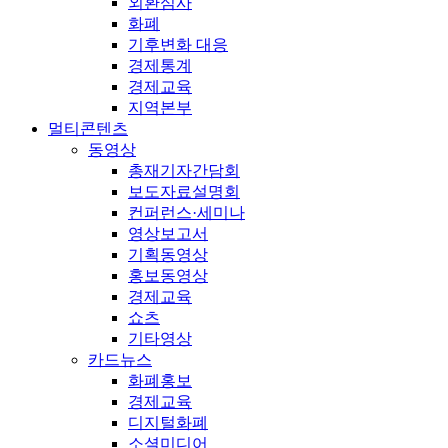
외환심사
화폐
기후변화 대응
경제통계
경제교육
지역본부
멀티콘텐츠
동영상
총재기자간담회
보도자료설명회
컨퍼런스·세미나
영상보고서
기획동영상
홍보동영상
경제교육
쇼츠
기타영상
카드뉴스
화폐홍보
경제교육
디지털화폐
소셜미디어