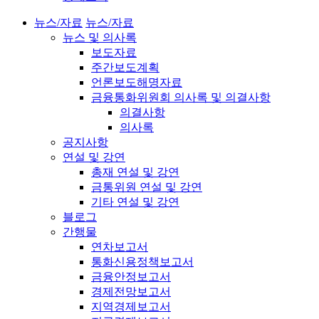
뉴스/자료
뉴스/자료
뉴스 및 의사록
보도자료
주간보도계획
언론보도해명자료
금융통화위원회 의사록 및 의결사항
의결사항
의사록
공지사항
연설 및 강연
총재 연설 및 강연
금통위원 연설 및 강연
기타 연설 및 강연
블로그
간행물
연차보고서
통화신용정책보고서
금융안정보고서
경제전망보고서
지역경제보고서