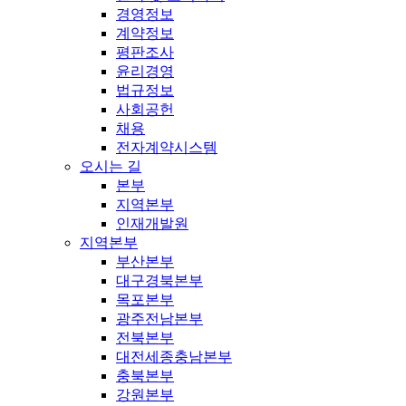
경영정보
계약정보
평판조사
윤리경영
법규정보
사회공헌
채용
전자계약시스템
오시는 길
본부
지역본부
인재개발원
지역본부
부산본부
대구경북본부
목포본부
광주전남본부
전북본부
대전세종충남본부
충북본부
강원본부