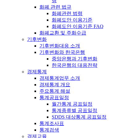
령
화폐 관련 법규
화폐관련 법령
화폐도안 이용기준
화폐도안 이용기준 FAQ
화폐교환 및 주화수급
기후변화
기후변화대응 소개
기후변화와 한국은행
중앙은행과 기후변화
한국은행의 대응전략
경제통계
경제통계업무 소개
경제통계 개요
주요통계 해설
통계공표일정
월간통계 공표일정
통계종류별 공표일정
SDDS 대상통계 공표일정
통계조사표
통계검색
경제교육