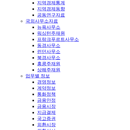
지역경제통계
지역경제동향
공동연구자료
국외사무소자료
뉴욕사무소
워싱턴주재원
프랑크푸르트사무소
동경사무소
런던사무소
북경사무소
홍콩주재원
상해주재원
업무별 정보
경영정보
계약정보
통화정책
금융안정
금융시장
지급결제
국고증권
외환시장