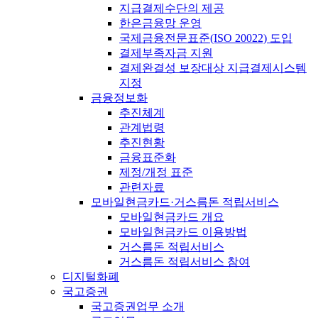
지급결제수단의 제공
한은금융망 운영
국제금융전문표준(ISO 20022) 도입
결제부족자금 지원
결제완결성 보장대상 지급결제시스템
지정
금융정보화
추진체계
관계법령
추진현황
금융표준화
제정/개정 표준
관련자료
모바일현금카드·거스름돈 적립서비스
모바일현금카드 개요
모바일현금카드 이용방법
거스름돈 적립서비스
거스름돈 적립서비스 참여
디지털화폐
국고증권
국고증권업무 소개