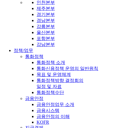
인천본부
제주본부
경기본부
경남본부
강릉본부
울산본부
포항본부
강남본부
정책/업무
통화정책
통화정책 소개
통화신용정책 운영의 일반원칙
목표 및 운영체계
통화정책방향 결정회의
일정 및 자료
통화정책수단
금융안정
금융안정업무 소개
금융시스템
금융안정의 이해
KOFR
지급결제