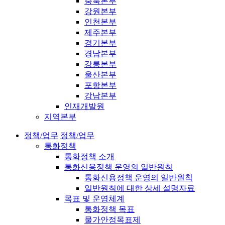
충북본부
강원본부
인천본부
제주본부
경기본부
경남본부
강릉본부
울산본부
포항본부
강남본부
인재개발원
지역본부
정책/업무
정책/업무
통화정책
통화정책 소개
통화신용정책 운영의 일반원칙
통화신용정책 운영의 일반원칙
일반원칙에 대한 상세 설명자료
목표 및 운영체계
통화정책 목표
물가안정목표제