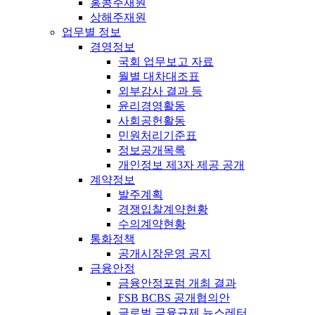
홍콩주재원
상해주재원
업무별 정보
경영정보
국회 업무보고 자료
월별 대차대조표
외부감사 결과 등
윤리경영활동
사회공헌활동
민원처리기준표
정보공개목록
개인정보 제3자 제공 공개
계약정보
발주계획
경쟁입찰계약현황
수의계약현황
통화정책
공개시장운영 공지
금융안정
금융안정포럼 개최 결과
FSB BCBS 공개협의안
글로벌 금융규제 뉴스레터