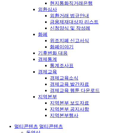
현지통화직거래은행
외환심사
외환거래 법규안내
금융제재대상자 리스트
신청양식 및 작성례
화폐
위조지폐 신고서식
화폐이야기
기후변화 대응
경제통계
통계조사표
경제교육
경제교육소식
경제교육 발간자료
경제교육 웹툰 다운로드
지역본부
지역본부 보도자료
지역본부 공지사항
지역본부행사
멀티콘텐츠
멀티콘텐츠
동영상