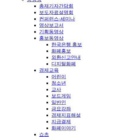
총재기자간담회
보도자료설명회
컨퍼런스·세미나
영상보고서
기획동영상
홍보동영상
한국은행 홍보
화폐홍보
외환신고안내
디지털화폐
경제교육
어린이
청소년
교사
보드게임
일반인
금요강좌
경제지표해설
지급결제
화폐이야기
쇼츠