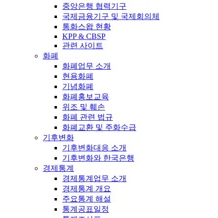
중앙은행 협력기구
국제금융기구 및 국제회의체
통화스왑 현황
KPP & CBSP
관련 사이트
화폐
화폐업무 소개
현용화폐
기념화폐
화폐홍보교육
위조 및 훼손
화폐 관련 법규
화폐교환 및 주화수급
기후변화
기후변화대응 소개
기후변화와 한국은행
경제통계
경제통계업무 소개
경제통계 개요
주요통계 해설
통계공표일정