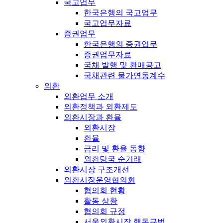
국고업무
한국은행의 국고업무
국고업무자료
증권업무
한국은행의 증권업무
증권업무자료
국채 발행 및 환매공고
국채관련 물가연동계수
외환
외환업무 소개
외환정책과 외환제도
외환시장과 환율
외환시장
환율
금리 및 환율 동향
외환당국 순거래
외환시장 구조개선
외환시장운영협의회
협의회 현황
활동 상황
협의회 규정
서울외환시장 행동규범