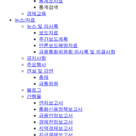
통계조사표
통계검색
경제교육
뉴스/자료
뉴스 및 의사록
보도자료
주간보도계획
언론보도해명자료
금융통화위원회 의사록 및 의결사항
공지사항
주요행사
연설 및 강연
총재
금통위원
블로그
간행물
연차보고서
통화신용정책보고서
금융안정보고서
경제전망보고서
지역경제보고서
지급결제보고서