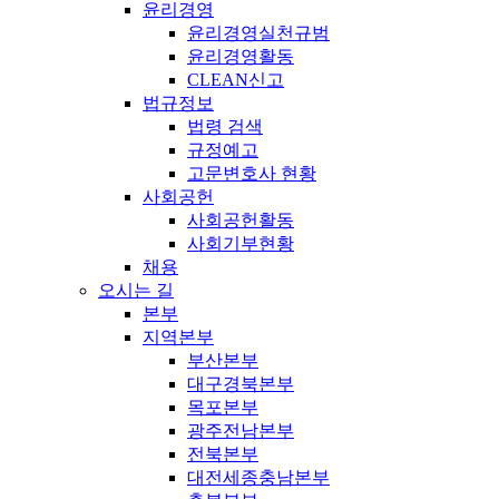
윤리경영
윤리경영실천규범
윤리경영활동
CLEAN신고
법규정보
법령 검색
규정예고
고문변호사 현황
사회공헌
사회공헌활동
사회기부현황
채용
오시는 길
본부
지역본부
부산본부
대구경북본부
목포본부
광주전남본부
전북본부
대전세종충남본부