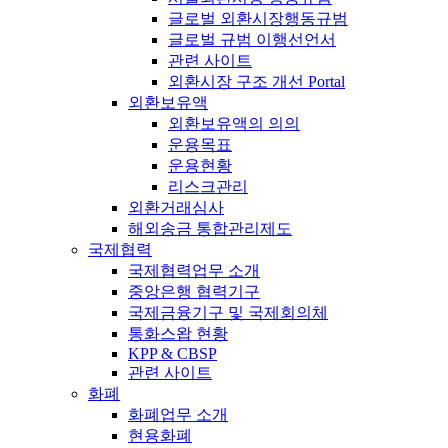
글로벌 외환시장행동규범
글로벌 규범 이행선언서
관련 사이트
외환시장 구조 개선 Portal
외환보유액
외환보유액의 의의
운용목표
운용현황
리스크관리
외환거래심사
해외송금 통합관리제도
국제협력
국제협력업무 소개
중앙은행 협력기구
국제금융기구 및 국제회의체
통화스왑 현황
KPP & CBSP
관련 사이트
화폐
화폐업무 소개
현용화폐