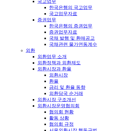
국고업무
한국은행의 국고업무
국고업무자료
증권업무
한국은행의 증권업무
증권업무자료
국채 발행 및 환매공고
국채관련 물가연동계수
외환
외환업무 소개
외환정책과 외환제도
외환시장과 환율
외환시장
환율
금리 및 환율 동향
외환당국 순거래
외환시장 구조개선
외환시장운영협의회
협의회 현황
활동 상황
협의회 규정
서울외환시장 행동규범