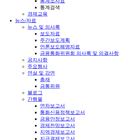
통계조사표
통계검색
경제교육
뉴스/자료
뉴스 및 의사록
보도자료
주간보도계획
언론보도해명자료
금융통화위원회 의사록 및 의결사항
공지사항
주요행사
연설 및 강연
총재
금통위원
블로그
간행물
연차보고서
통화신용정책보고서
금융안정보고서
경제전망보고서
지역경제보고서
지급결제보고서