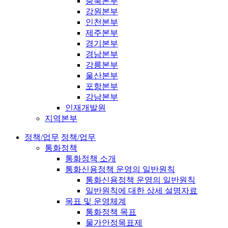
충북본부
강원본부
인천본부
제주본부
경기본부
경남본부
강릉본부
울산본부
포항본부
강남본부
인재개발원
지역본부
정책/업무
정책/업무
통화정책
통화정책 소개
통화신용정책 운영의 일반원칙
통화신용정책 운영의 일반원칙
일반원칙에 대한 상세 설명자료
목표 및 운영체계
통화정책 목표
물가안정목표제