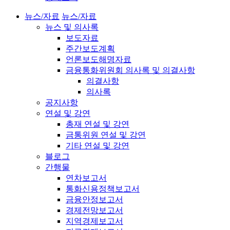
뉴스/자료
뉴스/자료
뉴스 및 의사록
보도자료
주간보도계획
언론보도해명자료
금융통화위원회 의사록 및 의결사항
의결사항
의사록
공지사항
연설 및 강연
총재 연설 및 강연
금통위원 연설 및 강연
기타 연설 및 강연
블로그
간행물
연차보고서
통화신용정책보고서
금융안정보고서
경제전망보고서
지역경제보고서