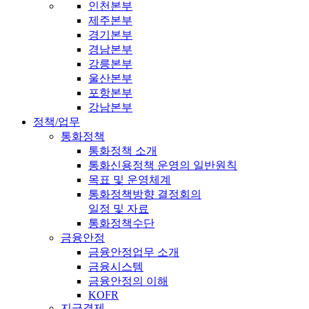
인천본부
제주본부
경기본부
경남본부
강릉본부
울산본부
포항본부
강남본부
정책/업무
통화정책
통화정책 소개
통화신용정책 운영의 일반원칙
목표 및 운영체계
통화정책방향 결정회의
일정 및 자료
통화정책수단
금융안정
금융안정업무 소개
금융시스템
금융안정의 이해
KOFR
지급결제