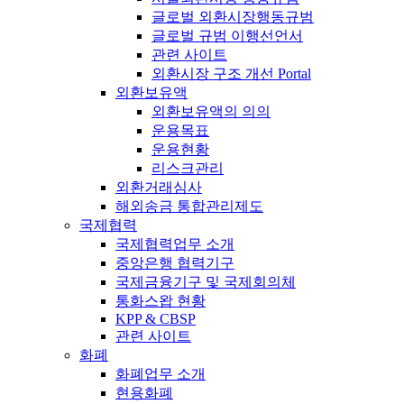
글로벌 외환시장행동규범
글로벌 규범 이행선언서
관련 사이트
외환시장 구조 개선 Portal
외환보유액
외환보유액의 의의
운용목표
운용현황
리스크관리
외환거래심사
해외송금 통합관리제도
국제협력
국제협력업무 소개
중앙은행 협력기구
국제금융기구 및 국제회의체
통화스왑 현황
KPP & CBSP
관련 사이트
화폐
화폐업무 소개
현용화폐