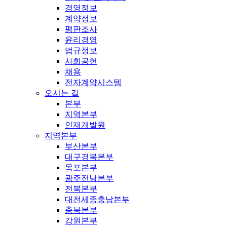
경영정보
계약정보
평판조사
윤리경영
법규정보
사회공헌
채용
전자계약시스템
오시는 길
본부
지역본부
인재개발원
지역본부
부산본부
대구경북본부
목포본부
광주전남본부
전북본부
대전세종충남본부
충북본부
강원본부