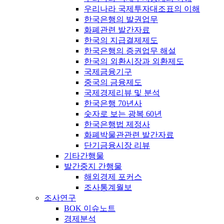
우리나라 국제투자대조표의 이해
한국은행의 발권업무
화폐관련 발간자료
한국의 지급결제제도
한국은행의 증권업무 해설
한국의 외환시장과 외환제도
국제금융기구
중국의 금융제도
국제경제리뷰 및 분석
한국은행 70년사
숫자로 보는 광복 60년
한국은행법 제정사
화폐박물관관련 발간자료
단기금융시장 리뷰
기타간행물
발간중지 간행물
해외경제 포커스
조사통계월보
조사연구
BOK 이슈노트
경제분석