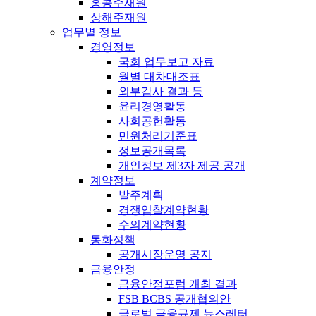
홍콩주재원
상해주재원
업무별 정보
경영정보
국회 업무보고 자료
월별 대차대조표
외부감사 결과 등
윤리경영활동
사회공헌활동
민원처리기준표
정보공개목록
개인정보 제3자 제공 공개
계약정보
발주계획
경쟁입찰계약현황
수의계약현황
통화정책
공개시장운영 공지
금융안정
금융안정포럼 개최 결과
FSB BCBS 공개협의안
글로벌 금융규제 뉴스레터