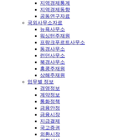
지역경제통계
지역경제동향
공동연구자료
국외사무소자료
뉴욕사무소
워싱턴주재원
프랑크푸르트사무소
동경사무소
런던사무소
북경사무소
홍콩주재원
상해주재원
업무별 정보
경영정보
계약정보
통화정책
금융안정
금융시장
지급결제
국고증권
외환시장