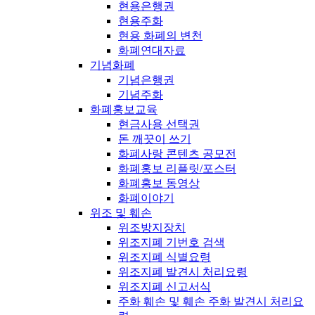
현용은행권
현용주화
현용 화폐의 변천
화폐연대자료
기념화폐
기념은행권
기념주화
화폐홍보교육
현금사용 선택권
돈 깨끗이 쓰기
화폐사랑 콘텐츠 공모전
화폐홍보 리플릿/포스터
화폐홍보 동영상
화폐이야기
위조 및 훼손
위조방지장치
위조지폐 기번호 검색
위조지폐 식별요령
위조지폐 발견시 처리요령
위조지폐 신고서식
주화 훼손 및 훼손 주화 발견시 처리요