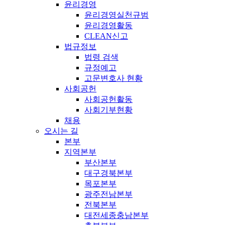
윤리경영
윤리경영실천규범
윤리경영활동
CLEAN신고
법규정보
법령 검색
규정예고
고문변호사 현황
사회공헌
사회공헌활동
사회기부현황
채용
오시는 길
본부
지역본부
부산본부
대구경북본부
목포본부
광주전남본부
전북본부
대전세종충남본부