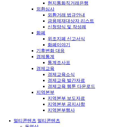
현지통화직거래은행
외환심사
외환거래 법규안내
금융제재대상자 리스트
신청양식 및 작성례
화폐
위조지폐 신고서식
화폐이야기
기후변화 대응
경제통계
통계조사표
경제교육
경제교육소식
경제교육 발간자료
경제교육 웹툰 다운로드
지역본부
지역본부 보도자료
지역본부 공지사항
지역본부행사
멀티콘텐츠
멀티콘텐츠
동영상