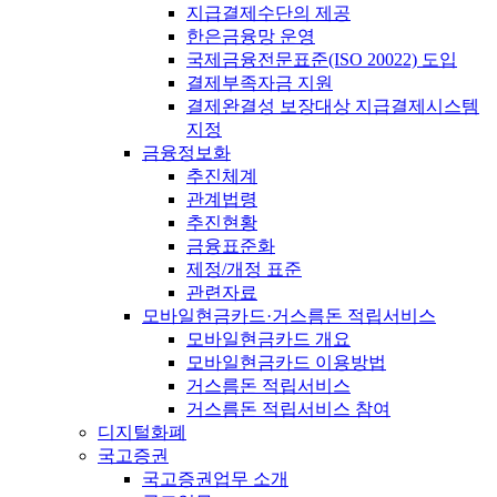
지급결제수단의 제공
한은금융망 운영
국제금융전문표준(ISO 20022) 도입
결제부족자금 지원
결제완결성 보장대상 지급결제시스템
지정
금융정보화
추진체계
관계법령
추진현황
금융표준화
제정/개정 표준
관련자료
모바일현금카드·거스름돈 적립서비스
모바일현금카드 개요
모바일현금카드 이용방법
거스름돈 적립서비스
거스름돈 적립서비스 참여
디지털화폐
국고증권
국고증권업무 소개