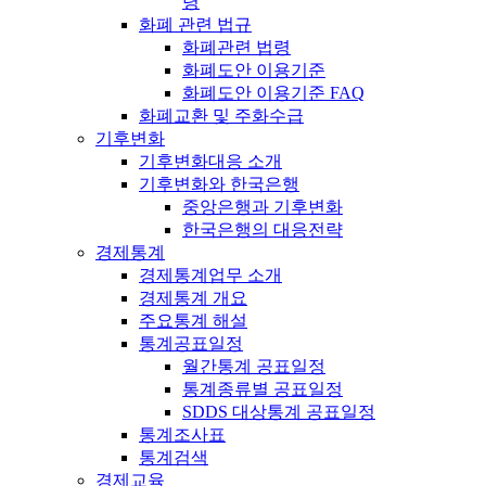
령
화폐 관련 법규
화폐관련 법령
화폐도안 이용기준
화폐도안 이용기준 FAQ
화폐교환 및 주화수급
기후변화
기후변화대응 소개
기후변화와 한국은행
중앙은행과 기후변화
한국은행의 대응전략
경제통계
경제통계업무 소개
경제통계 개요
주요통계 해설
통계공표일정
월간통계 공표일정
통계종류별 공표일정
SDDS 대상통계 공표일정
통계조사표
통계검색
경제교육