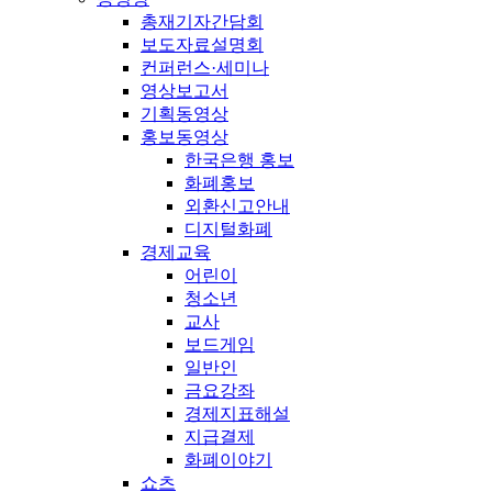
총재기자간담회
보도자료설명회
컨퍼런스·세미나
영상보고서
기획동영상
홍보동영상
한국은행 홍보
화폐홍보
외환신고안내
디지털화폐
경제교육
어린이
청소년
교사
보드게임
일반인
금요강좌
경제지표해설
지급결제
화폐이야기
쇼츠