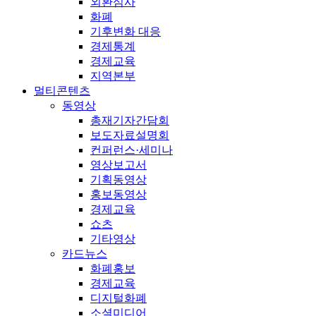
외환심사
화폐
기후변화 대응
경제통계
경제교육
지역본부
멀티콘텐츠
동영상
총재기자간담회
보도자료설명회
컨퍼런스·세미나
영상보고서
기획동영상
홍보동영상
경제교육
쇼츠
기타영상
카드뉴스
화폐홍보
경제교육
디지털화폐
소셜미디어