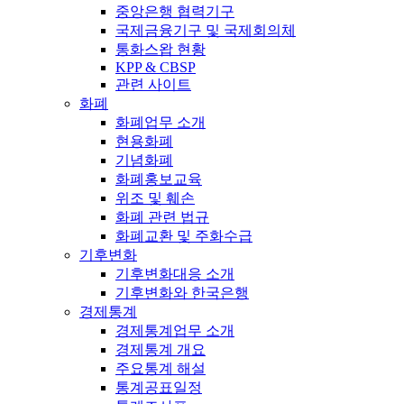
중앙은행 협력기구
국제금융기구 및 국제회의체
통화스왑 현황
KPP & CBSP
관련 사이트
화폐
화폐업무 소개
현용화폐
기념화폐
화폐홍보교육
위조 및 훼손
화폐 관련 법규
화폐교환 및 주화수급
기후변화
기후변화대응 소개
기후변화와 한국은행
경제통계
경제통계업무 소개
경제통계 개요
주요통계 해설
통계공표일정