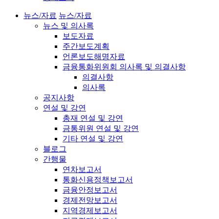
뉴스/자료
뉴스/자료
뉴스 및 의사록
보도자료
주간보도계획
언론보도해명자료
금융통화위원회 의사록 및 의결사항
의결사항
의사록
공지사항
연설 및 강연
총재 연설 및 강연
금통위원 연설 및 강연
기타 연설 및 강연
블로그
간행물
연차보고서
통화신용정책보고서
금융안정보고서
경제전망보고서
지역경제보고서