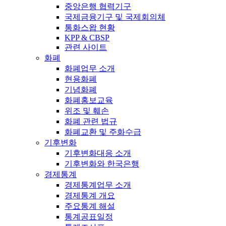
중앙은행 협력기구
국제금융기구 및 국제회의체
통화스왑 현황
KPP & CBSP
관련 사이트
화폐
화폐업무 소개
현용화폐
기념화폐
화폐홍보교육
위조 및 훼손
화폐 관련 법규
화폐교환 및 주화수급
기후변화
기후변화대응 소개
기후변화와 한국은행
경제통계
경제통계업무 소개
경제통계 개요
주요통계 해설
통계공표일정