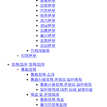
충북본부
강원본부
인천본부
제주본부
경기본부
경남본부
강릉본부
울산본부
포항본부
강남본부
인재개발원
지역본부
정책/업무
정책/업무
통화정책
통화정책 소개
통화신용정책 운영의 일반원칙
통화신용정책 운영의 일반원칙
일반원칙에 대한 상세 설명자료
목표 및 운영체계
통화정책 목표
물가안정목표제