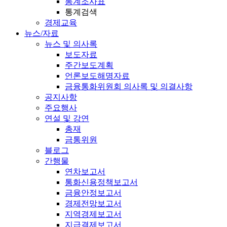
통계조사표
통계검색
경제교육
뉴스/자료
뉴스 및 의사록
보도자료
주간보도계획
언론보도해명자료
금융통화위원회 의사록 및 의결사항
공지사항
주요행사
연설 및 강연
총재
금통위원
블로그
간행물
연차보고서
통화신용정책보고서
금융안정보고서
경제전망보고서
지역경제보고서
지급결제보고서