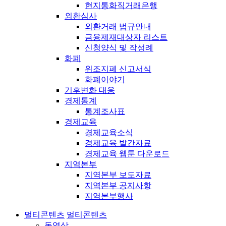
현지통화직거래은행
외환심사
외환거래 법규안내
금융제재대상자 리스트
신청양식 및 작성례
화폐
위조지폐 신고서식
화폐이야기
기후변화 대응
경제통계
통계조사표
경제교육
경제교육소식
경제교육 발간자료
경제교육 웹툰 다운로드
지역본부
지역본부 보도자료
지역본부 공지사항
지역본부행사
멀티콘텐츠
멀티콘텐츠
동영상