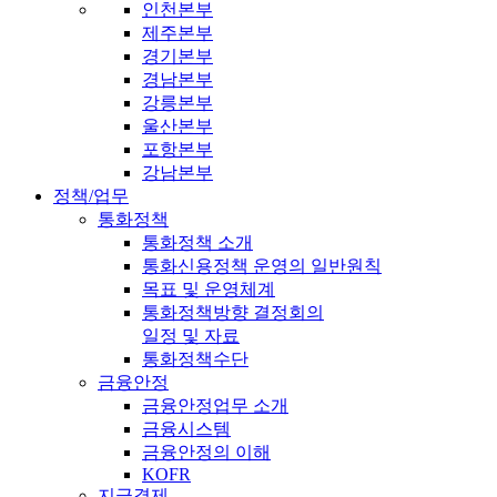
인천본부
제주본부
경기본부
경남본부
강릉본부
울산본부
포항본부
강남본부
정책/업무
통화정책
통화정책 소개
통화신용정책 운영의 일반원칙
목표 및 운영체계
통화정책방향 결정회의
일정 및 자료
통화정책수단
금융안정
금융안정업무 소개
금융시스템
금융안정의 이해
KOFR
지급결제