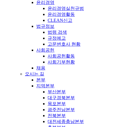
윤리경영
윤리경영실천규범
윤리경영활동
CLEAN신고
법규정보
법령 검색
규정예고
고문변호사 현황
사회공헌
사회공헌활동
사회기부현황
채용
오시는 길
본부
지역본부
부산본부
대구경북본부
목포본부
광주전남본부
전북본부
대전세종충남본부