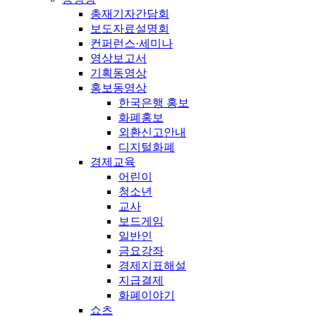
총재기자간담회
보도자료설명회
컨퍼런스·세미나
영상보고서
기획동영상
홍보동영상
한국은행 홍보
화폐홍보
외환신고안내
디지털화폐
경제교육
어린이
청소년
교사
보드게임
일반인
금요강좌
경제지표해설
지급결제
화폐이야기
쇼츠