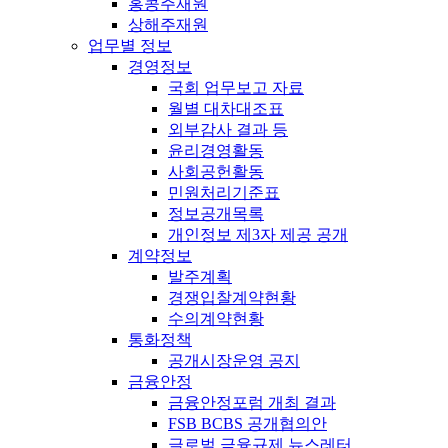
홍콩주재원
상해주재원
업무별 정보
경영정보
국회 업무보고 자료
월별 대차대조표
외부감사 결과 등
윤리경영활동
사회공헌활동
민원처리기준표
정보공개목록
개인정보 제3자 제공 공개
계약정보
발주계획
경쟁입찰계약현황
수의계약현황
통화정책
공개시장운영 공지
금융안정
금융안정포럼 개최 결과
FSB BCBS 공개협의안
글로벌 금융규제 뉴스레터