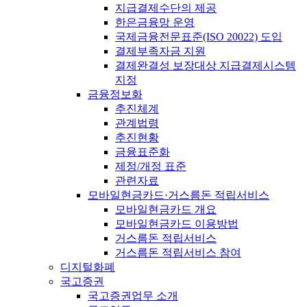
지급결제수단의 제공
한은금융망 운영
국제금융전문표준(ISO 20022) 도입
결제부족자금 지원
결제완결성 보장대상 지급결제시스템
지정
금융정보화
추진체계
관계법령
추진현황
금융표준화
제정/개정 표준
관련자료
모바일현금카드·거스름돈 적립서비스
모바일현금카드 개요
모바일현금카드 이용방법
거스름돈 적립서비스
거스름돈 적립서비스 참여
디지털화폐
국고증권
국고증권업무 소개