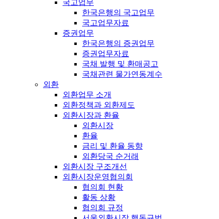
국고업무
한국은행의 국고업무
국고업무자료
증권업무
한국은행의 증권업무
증권업무자료
국채 발행 및 환매공고
국채관련 물가연동계수
외환
외환업무 소개
외환정책과 외환제도
외환시장과 환율
외환시장
환율
금리 및 환율 동향
외환당국 순거래
외환시장 구조개선
외환시장운영협의회
협의회 현황
활동 상황
협의회 규정
서울외환시장 행동규범