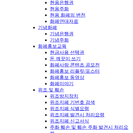
현용은행권
현용주화
현용 화폐의 변천
화폐연대자료
기념화폐
기념은행권
기념주화
화폐홍보교육
현금사용 선택권
돈 깨끗이 쓰기
화폐사랑 콘텐츠 공모전
화폐홍보 리플릿/포스터
화폐홍보 동영상
화폐이야기
위조 및 훼손
위조방지장치
위조지폐 기번호 검색
위조지폐 식별요령
위조지폐 발견시 처리요령
위조지폐 신고서식
주화 훼손 및 훼손 주화 발견시 처리요