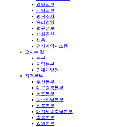
경영정보
계약정보
평판조사
윤리경영
법규정보
사회공헌
채용
전자계약시스템
오시는 길
본부
지역본부
인재개발원
지역본부
부산본부
대구경북본부
목포본부
광주전남본부
전북본부
대전세종충남본부
충북본부
강원본부