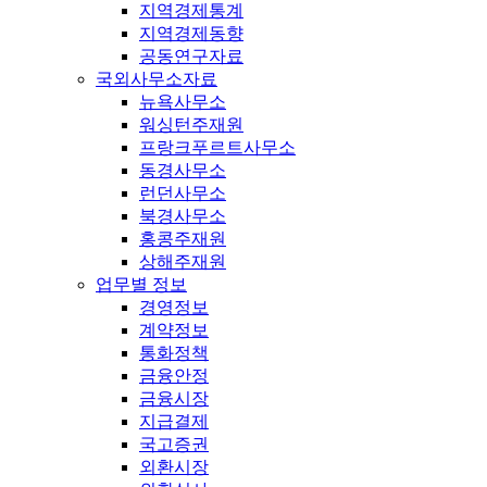
지역경제통계
지역경제동향
공동연구자료
국외사무소자료
뉴욕사무소
워싱턴주재원
프랑크푸르트사무소
동경사무소
런던사무소
북경사무소
홍콩주재원
상해주재원
업무별 정보
경영정보
계약정보
통화정책
금융안정
금융시장
지급결제
국고증권
외환시장