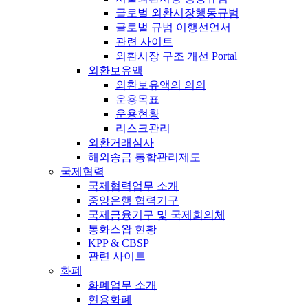
글로벌 외환시장행동규범
글로벌 규범 이행선언서
관련 사이트
외환시장 구조 개선 Portal
외환보유액
외환보유액의 의의
운용목표
운용현황
리스크관리
외환거래심사
해외송금 통합관리제도
국제협력
국제협력업무 소개
중앙은행 협력기구
국제금융기구 및 국제회의체
통화스왑 현황
KPP & CBSP
관련 사이트
화폐
화폐업무 소개
현용화폐