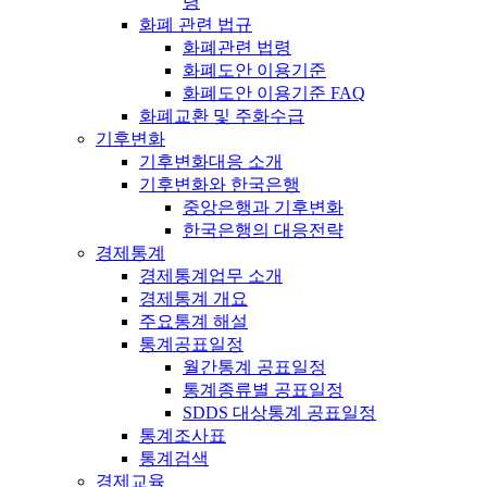
령
화폐 관련 법규
화폐관련 법령
화폐도안 이용기준
화폐도안 이용기준 FAQ
화폐교환 및 주화수급
기후변화
기후변화대응 소개
기후변화와 한국은행
중앙은행과 기후변화
한국은행의 대응전략
경제통계
경제통계업무 소개
경제통계 개요
주요통계 해설
통계공표일정
월간통계 공표일정
통계종류별 공표일정
SDDS 대상통계 공표일정
통계조사표
통계검색
경제교육