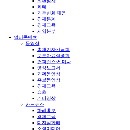
외환심사
화폐
기후변화 대응
경제통계
경제교육
지역본부
멀티콘텐츠
동영상
총재기자간담회
보도자료설명회
컨퍼런스·세미나
영상보고서
기획동영상
홍보동영상
경제교육
쇼츠
기타영상
카드뉴스
화폐홍보
경제교육
디지털화폐
소셜미디어