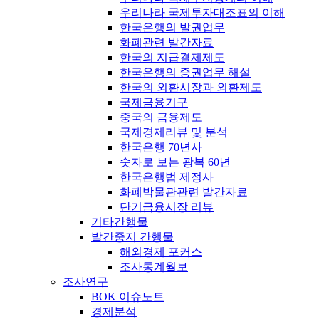
우리나라 국제투자대조표의 이해
한국은행의 발권업무
화폐관련 발간자료
한국의 지급결제제도
한국은행의 증권업무 해설
한국의 외환시장과 외환제도
국제금융기구
중국의 금융제도
국제경제리뷰 및 분석
한국은행 70년사
숫자로 보는 광복 60년
한국은행법 제정사
화폐박물관관련 발간자료
단기금융시장 리뷰
기타간행물
발간중지 간행물
해외경제 포커스
조사통계월보
조사연구
BOK 이슈노트
경제분석