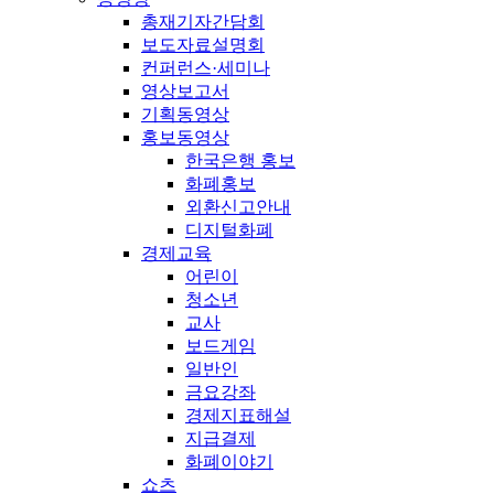
총재기자간담회
보도자료설명회
컨퍼런스·세미나
영상보고서
기획동영상
홍보동영상
한국은행 홍보
화폐홍보
외환신고안내
디지털화폐
경제교육
어린이
청소년
교사
보드게임
일반인
금요강좌
경제지표해설
지급결제
화폐이야기
쇼츠