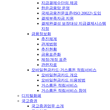
지급결제수단의 제공
한은금융망 운영
국제금융전문표준(ISO 20022) 도입
결제부족자금 지원
결제완결성 보장대상 지급결제시스템
지정
금융정보화
추진체계
관계법령
추진현황
금융표준화
제정/개정 표준
관련자료
모바일현금카드·거스름돈 적립서비스
모바일현금카드 개요
모바일현금카드 이용방법
거스름돈 적립서비스
거스름돈 적립서비스 참여
디지털화폐
국고증권
국고증권업무 소개