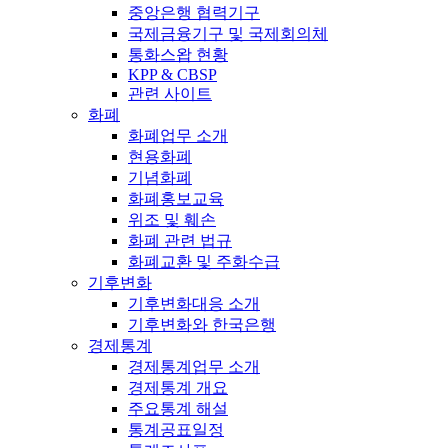
중앙은행 협력기구
국제금융기구 및 국제회의체
통화스왑 현황
KPP & CBSP
관련 사이트
화폐
화폐업무 소개
현용화폐
기념화폐
화폐홍보교육
위조 및 훼손
화폐 관련 법규
화폐교환 및 주화수급
기후변화
기후변화대응 소개
기후변화와 한국은행
경제통계
경제통계업무 소개
경제통계 개요
주요통계 해설
통계공표일정