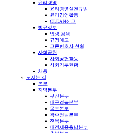
윤리경영
윤리경영실천규범
윤리경영활동
CLEAN신고
법규정보
법령 검색
규정예고
고문변호사 현황
사회공헌
사회공헌활동
사회기부현황
채용
오시는 길
본부
지역본부
부산본부
대구경북본부
목포본부
광주전남본부
전북본부
대전세종충남본부