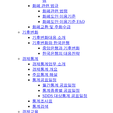
령
화폐 관련 법규
화폐관련 법령
화폐도안 이용기준
화폐도안 이용기준 FAQ
화폐교환 및 주화수급
기후변화
기후변화대응 소개
기후변화와 한국은행
중앙은행과 기후변화
한국은행의 대응전략
경제통계
경제통계업무 소개
경제통계 개요
주요통계 해설
통계공표일정
월간통계 공표일정
통계종류별 공표일정
SDDS 대상통계 공표일정
통계조사표
통계검색
경제교육