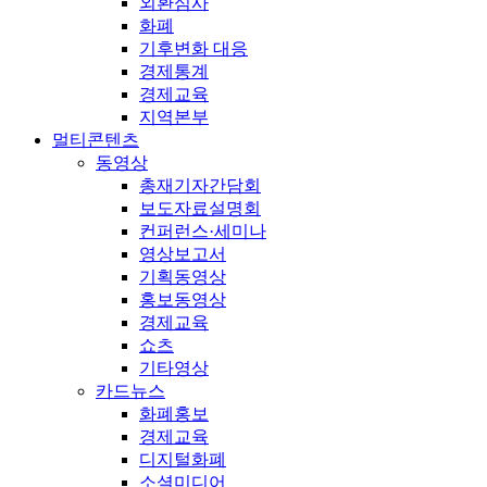
외환심사
화폐
기후변화 대응
경제통계
경제교육
지역본부
멀티콘텐츠
동영상
총재기자간담회
보도자료설명회
컨퍼런스·세미나
영상보고서
기획동영상
홍보동영상
경제교육
쇼츠
기타영상
카드뉴스
화폐홍보
경제교육
디지털화폐
소셜미디어