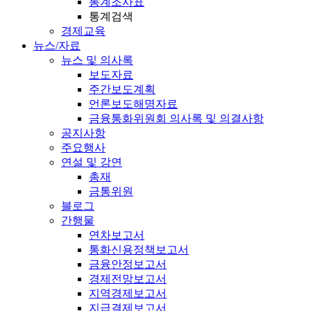
통계조사표
통계검색
경제교육
뉴스/자료
뉴스 및 의사록
보도자료
주간보도계획
언론보도해명자료
금융통화위원회 의사록 및 의결사항
공지사항
주요행사
연설 및 강연
총재
금통위원
블로그
간행물
연차보고서
통화신용정책보고서
금융안정보고서
경제전망보고서
지역경제보고서
지급결제보고서