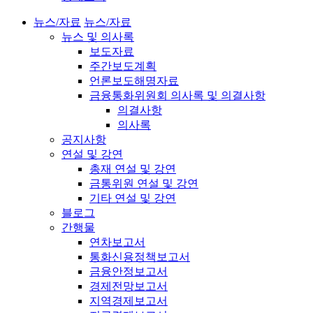
뉴스/자료
뉴스/자료
뉴스 및 의사록
보도자료
주간보도계획
언론보도해명자료
금융통화위원회 의사록 및 의결사항
의결사항
의사록
공지사항
연설 및 강연
총재 연설 및 강연
금통위원 연설 및 강연
기타 연설 및 강연
블로그
간행물
연차보고서
통화신용정책보고서
금융안정보고서
경제전망보고서
지역경제보고서