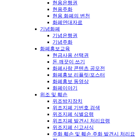
현용은행권
현용주화
현용 화폐의 변천
화폐연대자료
기념화폐
기념은행권
기념주화
화폐홍보교육
현금사용 선택권
돈 깨끗이 쓰기
화폐사랑 콘텐츠 공모전
화폐홍보 리플릿/포스터
화폐홍보 동영상
화폐이야기
위조 및 훼손
위조방지장치
위조지폐 기번호 검색
위조지폐 식별요령
위조지폐 발견시 처리요령
위조지폐 신고서식
주화 훼손 및 훼손 주화 발견시 처리요