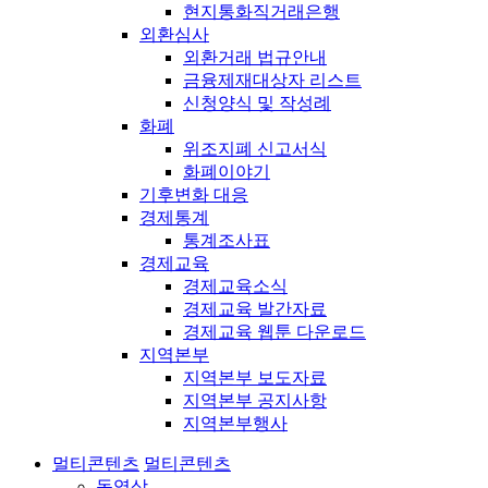
현지통화직거래은행
외환심사
외환거래 법규안내
금융제재대상자 리스트
신청양식 및 작성례
화폐
위조지폐 신고서식
화폐이야기
기후변화 대응
경제통계
통계조사표
경제교육
경제교육소식
경제교육 발간자료
경제교육 웹툰 다운로드
지역본부
지역본부 보도자료
지역본부 공지사항
지역본부행사
멀티콘텐츠
멀티콘텐츠
동영상