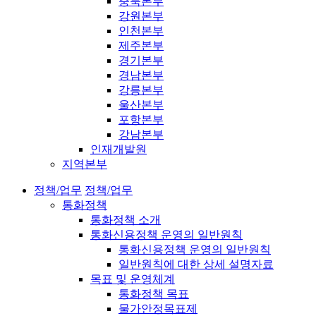
충북본부
강원본부
인천본부
제주본부
경기본부
경남본부
강릉본부
울산본부
포항본부
강남본부
인재개발원
지역본부
정책/업무
정책/업무
통화정책
통화정책 소개
통화신용정책 운영의 일반원칙
통화신용정책 운영의 일반원칙
일반원칙에 대한 상세 설명자료
목표 및 운영체계
통화정책 목표
물가안정목표제