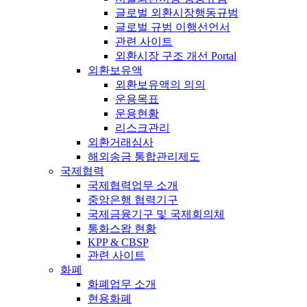
글로벌 외환시장행동규범
글로벌 규범 이행선언서
관련 사이트
외환시장 구조 개선 Portal
외환보유액
외환보유액의 의의
운용목표
운용현황
리스크관리
외환거래심사
해외송금 통합관리제도
국제협력
국제협력업무 소개
중앙은행 협력기구
국제금융기구 및 국제회의체
통화스왑 현황
KPP & CBSP
관련 사이트
화폐
화폐업무 소개
현용화폐