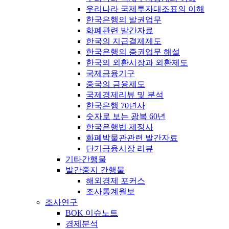
우리나라 국제투자대조표의 이해
한국은행의 발권업무
화폐관련 발간자료
한국의 지급결제제도
한국은행의 증권업무 해설
한국의 외환시장과 외환제도
국제금융기구
중국의 금융제도
국제경제리뷰 및 분석
한국은행 70년사
숫자로 보는 광복 60년
한국은행법 제정사
화폐박물관관련 발간자료
단기금융시장 리뷰
기타간행물
발간중지 간행물
해외경제 포커스
조사통계월보
조사연구
BOK 이슈노트
경제분석