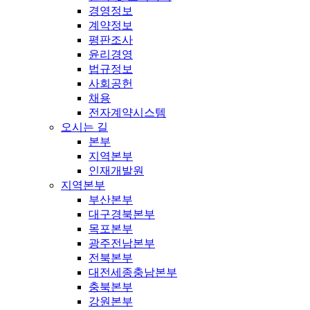
경영정보
계약정보
평판조사
윤리경영
법규정보
사회공헌
채용
전자계약시스템
오시는 길
본부
지역본부
인재개발원
지역본부
부산본부
대구경북본부
목포본부
광주전남본부
전북본부
대전세종충남본부
충북본부
강원본부