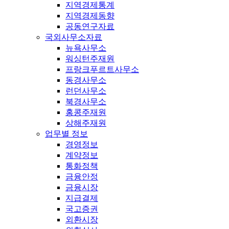
지역경제통계
지역경제동향
공동연구자료
국외사무소자료
뉴욕사무소
워싱턴주재원
프랑크푸르트사무소
동경사무소
런던사무소
북경사무소
홍콩주재원
상해주재원
업무별 정보
경영정보
계약정보
통화정책
금융안정
금융시장
지급결제
국고증권
외환시장