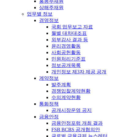
홍콩주재원
상해주재원
업무별 정보
경영정보
국회 업무보고 자료
월별 대차대조표
외부감사 결과 등
윤리경영활동
사회공헌활동
민원처리기준표
정보공개목록
개인정보 제3자 제공 공개
계약정보
발주계획
경쟁입찰계약현황
수의계약현황
통화정책
공개시장운영 공지
금융안정
금융안정포럼 개최 결과
FSB BCBS 공개협의안
글로벌 금융규제 뉴스레터