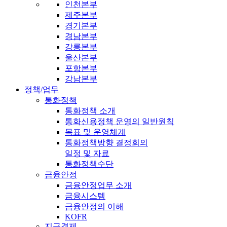
인천본부
제주본부
경기본부
경남본부
강릉본부
울산본부
포항본부
강남본부
정책/업무
통화정책
통화정책 소개
통화신용정책 운영의 일반원칙
목표 및 운영체계
통화정책방향 결정회의
일정 및 자료
통화정책수단
금융안정
금융안정업무 소개
금융시스템
금융안정의 이해
KOFR
지급결제