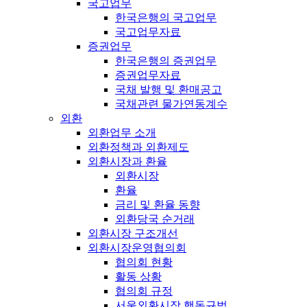
국고업무
한국은행의 국고업무
국고업무자료
증권업무
한국은행의 증권업무
증권업무자료
국채 발행 및 환매공고
국채관련 물가연동계수
외환
외환업무 소개
외환정책과 외환제도
외환시장과 환율
외환시장
환율
금리 및 환율 동향
외환당국 순거래
외환시장 구조개선
외환시장운영협의회
협의회 현황
활동 상황
협의회 규정
서울외환시장 행동규범